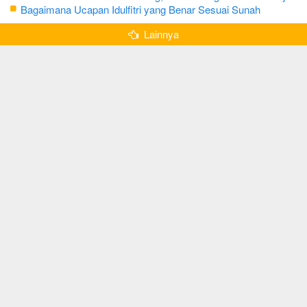
Kurang dari 3 Menit
Bagaimana Ucapan Idulfitri yang Benar Sesuai Sunah
Rasulullah
Lainnya