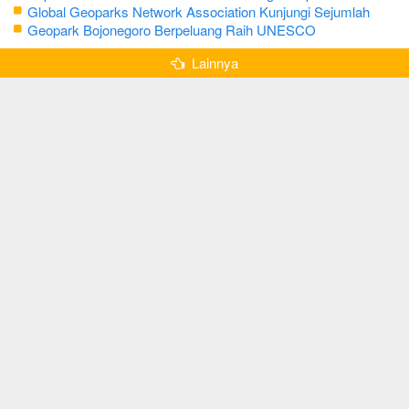
Bojonegoro
Global Geoparks Network Association Kunjungi Sejumlah
Geosite di Bojonegoro
Geopark Bojonegoro Berpeluang Raih UNESCO
Global Geopark
Lainnya