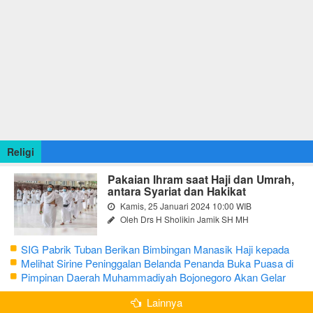
Religi
Pakaian Ihram saat Haji dan Umrah,
antara Syariat dan Hakikat
Kamis, 25 Januari 2024 10:00 WIB
Oleh Drs H Sholikin Jamik SH MH
SIG Pabrik Tuban Berikan Bimbingan Manasik Haji kepada
CJH Kabupaten Tuban
Melihat Sirine Peninggalan Belanda Penanda Buka Puasa di
Pendopo Bupati Blora
Pimpinan Daerah Muhammadiyah Bojonegoro Akan Gelar
Salat Iduladha 9 Juli 2022
Lainnya