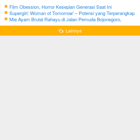
Film Obession, Horror Kesepian Generasi Saat Ini
Supergirl: Woman of Tomorrow' – Potensi yang Terperangkap
dalam Narasi Generik
Mie Ayam Brutal Rahayu di Jalan Pemuda Bojonegoro,
Kuliner dengan Banyak Pilihan Menu
Lainnya