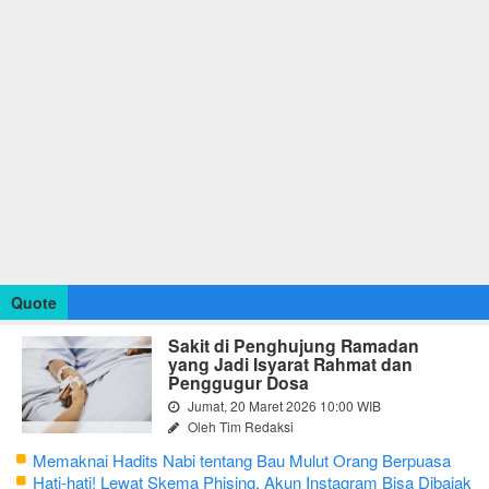
Quote
Sakit di Penghujung Ramadan
yang Jadi Isyarat Rahmat dan
Penggugur Dosa
Jumat, 20 Maret 2026 10:00 WIB
Oleh Tim Redaksi
Memaknai Hadits Nabi tentang Bau Mulut Orang Berpuasa
Secara Bijak Agar Tidak Menggangu
Hati-hati! Lewat Skema Phising, Akun Instagram Bisa Dibajak