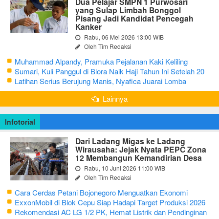
Dua Pelajar SMPN 1 Purwosari
yang Sulap Limbah Bonggol
Pisang Jadi Kandidat Pencegah
Kanker
Rabu, 06 Mei 2026 13:00 WIB
Oleh Tim Redaksi
Muhammad Alpandy, Pramuka Pejalanan Kaki Keliling
Nusantara dengan Misi Literasi Budaya
Sumari, Kuli Panggul di Blora Naik Haji Tahun Ini Setelah 20
Tahun Sisihkan Uang Receh
Latihan Serius Berujung Manis, Nyafica Juarai Lomba
Bertutur tentang Nilai Hidup Orang Samin
Lainnya
Infotorial
Dari Ladang Migas ke Ladang
Wirausaha: Jejak Nyata PEPC Zona
12 Membangun Kemandirian Desa
Rabu, 10 Juni 2026 11:00 WIB
Oleh Tim Redaksi
Cara Cerdas Petani Bojonegoro Menguatkan Ekonomi
Keluarga
ExxonMobil di Blok Cepu Siap Hadapi Target Produksi 2026
Rekomendasi AC LG 1/2 PK, Hemat Listrik dan Pendinginan