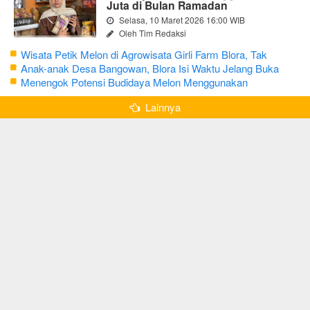
Juta di Bulan Ramadan
Selasa, 10 Maret 2026 16:00 WIB
Oleh Tim Redaksi
Wisata Petik Melon di Agrowisata Girli Farm Blora, Tak
Sampai 5 Hari Sudah Ludes Terjual
Anak-anak Desa Bangowan, Blora Isi Waktu Jelang Buka
Puasa dengan Latihan Gamelan
Menengok Potensi Budidaya Melon Menggunakan
Greenhouse di Bojonegoro
Lainnya