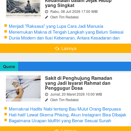
Kedamaian dalam Jejak Hidup
yang Singkat
Rabu, 08 Juli 2026 17:00 WIB
Oleh Tim Redaksi
Menjadi "Raksasa" yang Lupa Cara Jadi Manusia
Menemukan Makna di Tengah Langkah yang Belum Selesai
Dunia Modern dan Ilusi Kebenaran, Antara Kesadaran dan
terjebak Tipu Daya
Lainnya
Quote
Sakit di Penghujung Ramadan
yang Jadi Isyarat Rahmat dan
Penggugur Dosa
Jumat, 20 Maret 2026 10:00 WIB
Oleh Tim Redaksi
Memaknai Hadits Nabi tentang Bau Mulut Orang Berpuasa
Secara Bijak Agar Tidak Menggangu
Hati-hati! Lewat Skema Phising, Akun Instagram Bisa Dibajak
Kurang dari 3 Menit
Bagaimana Ucapan Idulfitri yang Benar Sesuai Sunah
Rasulullah
Lainnya