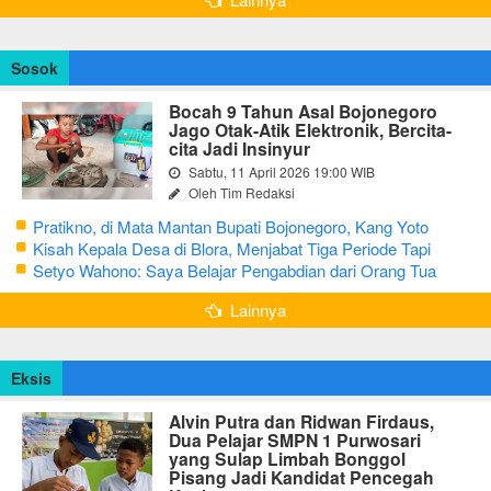
Sosok
Bocah 9 Tahun Asal Bojonegoro
Jago Otak-Atik Elektronik, Bercita-
cita Jadi Insinyur
Sabtu, 11 April 2026 19:00 WIB
Oleh Tim Redaksi
Pratikno, di Mata Mantan Bupati Bojonegoro, Kang Yoto
Kisah Kepala Desa di Blora, Menjabat Tiga Periode Tapi
Masih Hidup Sederhana
Setyo Wahono: Saya Belajar Pengabdian dari Orang Tua
Lainnya
Eksis
Alvin Putra dan Ridwan Firdaus,
Dua Pelajar SMPN 1 Purwosari
yang Sulap Limbah Bonggol
Pisang Jadi Kandidat Pencegah