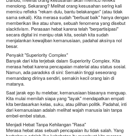
menolong. Sekarang? Melihat orang kesusahan sering kali
memicu refleks "rekam dulu, bantu belakangan" (atau tidak
sama sekali). Kita merasa sudah "berbuat baik" hanya dengan
memberikan like atau share, sebuah fenomena yang disebut
slacktivism. Perasaan hebat karena telah "berpartisipasi"
secara digital ini menipu otak kita, seolah kita sudah
menjalankan kewajiban kemanusiaan, padahal aksinya nol
besar.
Penyakit "Superiority Complex"
Banyak dari kita terjebak dalam Superiority Complex. Kita
merasa hebat karena pencapaian material atau status sosial.
Namun, ada paradoks di sini: Semakin tinggi seseorang
memandang dirinya sendiri, semakin kecil orang lain di
matanya.
Saat jarak ego itu melebar, kemanusiaan biasanya menguap.
Kita mulai memilah siapa yang "layak" mendapatkan empati
kita berdasarkan kelas, suku, atau pilihan politik. Padahal, inti
dari kemanusiaan adalah melihat wajah manusia lain tanpa
embel-embel status.
Menjadi Hebat Tanpa Kehilangan "Rasa"
Merasa hebat atas sebuah pencapaian itu tidak salah. Yang
berbahaya adalah jika kehebatan itu membuat kita merasa