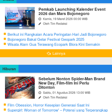
Pemkab Launching Kalender Event
2026 dan Mars Bojonegoro
Kamis, 19 Maret 2026 00:00 WIB
Oleh Tim Redaksi
Berikut ini Rangkaian Acara Peringatan Hari Jadi Bojonegoro
Ke-348 Tahun 2025
Bojonegoro Bakal Gelar Festival Geopark 2025
Wisata Alam Gua Terawang Ecopark Blora Kini Semakin
Menarik
Lainnya
Hiburan
Sebelum Nonton Spider-Man Brand
New Day, Film-film Ini Perlu
Ditonton
Sabtu, 01 Agustus 2026 13:00 WIB
Oleh Tim Redaksi
Film Obession, Horror Kesepian Generasi Saat Ini
Supergirl: Woman of Tomorrow' – Potensi yang Terperangkap