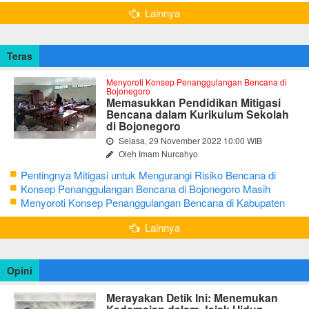
Global Geopark
Lainnya
Teras
Menyoroti Konsep Penanggulangan Bencana di
Bojonegoro
Memasukkan Pendidikan Mitigasi
Bencana dalam Kurikulum Sekolah
di Bojonegoro
Selasa, 29 November 2022 10:00 WIB
Oleh Imam Nurcahyo
Pentingnya Mitigasi untuk Mengurangi Risiko Bencana di
Bojonegoro
Konsep Penanggulangan Bencana di Bojonegoro Masih
Mengutamakan Tanggap Darurat
Menyoroti Konsep Penanggulangan Bencana di Kabupaten
Bojonegoro
Lainnya
Opini
Merayakan Detik Ini: Menemukan