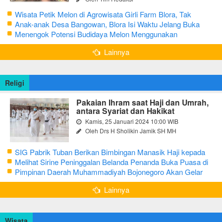
Wisata Petik Melon di Agrowisata Girli Farm Blora, Tak
Sampai 5 Hari Sudah Ludes Terjual
Anak-anak Desa Bangowan, Blora Isi Waktu Jelang Buka
Puasa dengan Latihan Gamelan
Menengok Potensi Budidaya Melon Menggunakan
Greenhouse di Bojonegoro
Lainnya
Religi
Pakaian Ihram saat Haji dan Umrah,
antara Syariat dan Hakikat
Kamis, 25 Januari 2024 10:00 WIB
Oleh Drs H Sholikin Jamik SH MH
SIG Pabrik Tuban Berikan Bimbingan Manasik Haji kepada
CJH Kabupaten Tuban
Melihat Sirine Peninggalan Belanda Penanda Buka Puasa di
Pendopo Bupati Blora
Pimpinan Daerah Muhammadiyah Bojonegoro Akan Gelar
Salat Iduladha 9 Juli 2022
Lainnya
Wisata