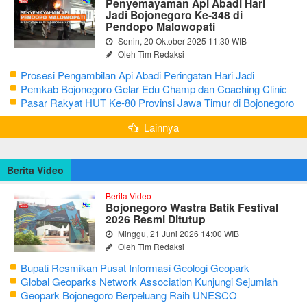
Penyemayaman Api Abadi Hari
Jadi Bojonegoro Ke-348 di
Pendopo Malowopati
Senin, 20 Oktober 2025 11:30 WIB
Oleh Tim Redaksi
Prosesi Pengambilan Api Abadi Peringatan Hari Jadi
Bojonegoro Ke-348
Pemkab Bojonegoro Gelar Edu Champ dan Coaching Clinic
Seni Reog dan Jaranan
Pasar Rakyat HUT Ke-80 Provinsi Jawa Timur di Bojonegoro
Lainnya
Berita Video
Berita Video
Bojonegoro Wastra Batik Festival
2026 Resmi Ditutup
Minggu, 21 Juni 2026 14:00 WIB
Oleh Tim Redaksi
Bupati Resmikan Pusat Informasi Geologi Geopark
Bojonegoro
Global Geoparks Network Association Kunjungi Sejumlah
Geosite di Bojonegoro
Geopark Bojonegoro Berpeluang Raih UNESCO