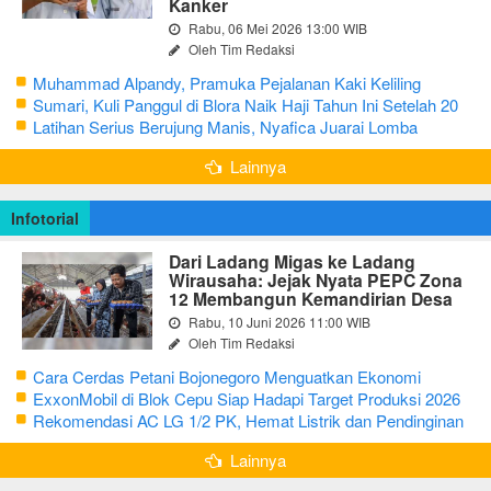
Kanker
Rabu, 06 Mei 2026 13:00 WIB
Oleh Tim Redaksi
Muhammad Alpandy, Pramuka Pejalanan Kaki Keliling
Nusantara dengan Misi Literasi Budaya
Sumari, Kuli Panggul di Blora Naik Haji Tahun Ini Setelah 20
Tahun Sisihkan Uang Receh
Latihan Serius Berujung Manis, Nyafica Juarai Lomba
Bertutur tentang Nilai Hidup Orang Samin
Lainnya
Infotorial
Dari Ladang Migas ke Ladang
Wirausaha: Jejak Nyata PEPC Zona
12 Membangun Kemandirian Desa
Rabu, 10 Juni 2026 11:00 WIB
Oleh Tim Redaksi
Cara Cerdas Petani Bojonegoro Menguatkan Ekonomi
Keluarga
ExxonMobil di Blok Cepu Siap Hadapi Target Produksi 2026
Rekomendasi AC LG 1/2 PK, Hemat Listrik dan Pendinginan
Maksimal
Lainnya