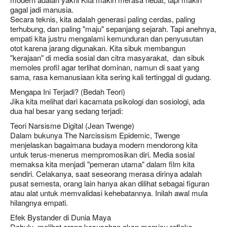
gagal jadi manusia.
Secara teknis, kita adalah generasi paling cerdas, paling
terhubung, dan paling "maju" sepanjang sejarah. Tapi anehnya,
empati kita justru mengalami kemunduran dan penyusutan
otot karena jarang digunakan. Kita sibuk membangun
"kerajaan" di media sosial dan citra masyarakat, dan sibuk
memoles profil agar terlihat dominan, namun di saat yang
sama, rasa kemanusiaan kita sering kali tertinggal di gudang.
Mengapa Ini Terjadi? (Bedah Teori)
Jika kita melihat dari kacamata psikologi dan sosiologi, ada
dua hal besar yang sedang terjadi:
Teori Narsisme Digital (Jean Twenge)
Dalam bukunya The Narcissism Epidemic, Twenge
menjelaskan bagaimana budaya modern mendorong kita
untuk terus-menerus mempromosikan diri. Media sosial
memaksa kita menjadi "pemeran utama" dalam film kita
sendiri. Celakanya, saat seseorang merasa dirinya adalah
pusat semesta, orang lain hanya akan dilihat sebagai figuran
atau alat untuk memvalidasi kehebatannya. Inilah awal mula
hilangnya empati.
Efek Bystander di Dunia Maya
Dahulu, melihat orang kesusahan akan memicu refleks