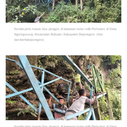
Kondisi pintu masuk Goa Janggut, di kawasan hutan milik Perhutani, di Desa
Ngorogunung, Kecamatan Bubulan, Kabupaten Bojonegoro. (foto:
dan/beritabojonegoro)
Kondisi pintu masuk Goa Janggut, di kawasan hutan milik Perhutani, di Desa