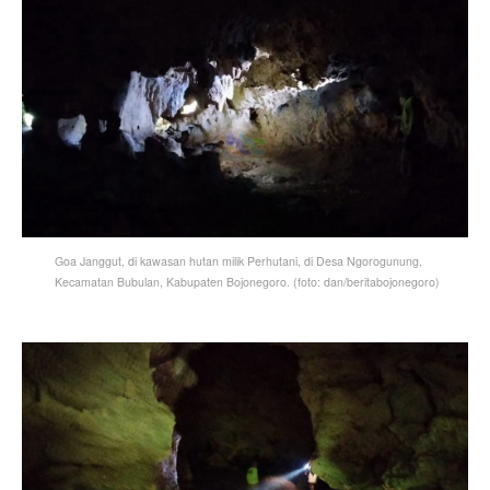
Goa Janggut, di kawasan hutan milik Perhutani, di Desa Ngorogunung,
Kecamatan Bubulan, Kabupaten Bojonegoro. (foto: dan/beritabojonegoro)