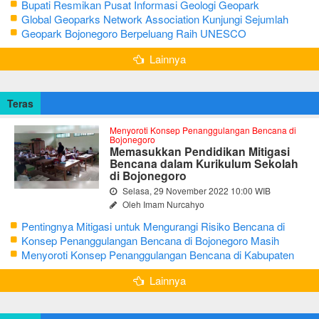
Bupati Resmikan Pusat Informasi Geologi Geopark
Bojonegoro
Global Geoparks Network Association Kunjungi Sejumlah
Geosite di Bojonegoro
Geopark Bojonegoro Berpeluang Raih UNESCO
Global Geopark
Lainnya
Teras
Menyoroti Konsep Penanggulangan Bencana di
Bojonegoro
Memasukkan Pendidikan Mitigasi
Bencana dalam Kurikulum Sekolah
di Bojonegoro
Selasa, 29 November 2022 10:00 WIB
Oleh Imam Nurcahyo
Pentingnya Mitigasi untuk Mengurangi Risiko Bencana di
Bojonegoro
Konsep Penanggulangan Bencana di Bojonegoro Masih
Mengutamakan Tanggap Darurat
Menyoroti Konsep Penanggulangan Bencana di Kabupaten
Bojonegoro
Lainnya