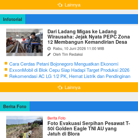
Lainnya
Infotorial
Dari Ladang Migas ke Ladang
Wirausaha: Jejak Nyata PEPC Zona
12 Membangun Kemandirian Desa
Rabu, 10 Juni 2026 11:00 WIB
Oleh Tim Redaksi
Cara Cerdas Petani Bojonegoro Menguatkan Ekonomi
Keluarga
ExxonMobil di Blok Cepu Siap Hadapi Target Produksi 2026
Rekomendasi AC LG 1/2 PK, Hemat Listrik dan Pendinginan
Maksimal
Lainnya
Berita Foto
Berita Foto
Foto Evakuasi Serpihan Pesawat T-
50i Golden Eagle TNI AU yang
Jatuh di Blora