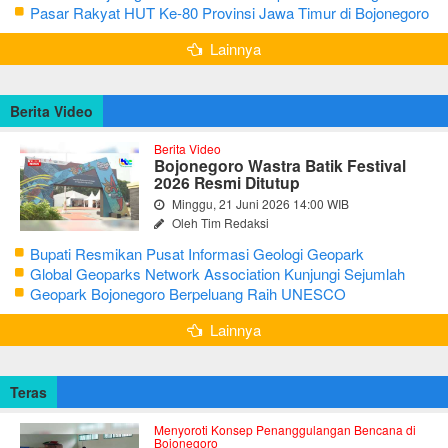
Seni Reog dan Jaranan
Pasar Rakyat HUT Ke-80 Provinsi Jawa Timur di Bojonegoro
Lainnya
Berita Video
Berita Video
Bojonegoro Wastra Batik Festival
2026 Resmi Ditutup
Minggu, 21 Juni 2026 14:00 WIB
Oleh Tim Redaksi
Bupati Resmikan Pusat Informasi Geologi Geopark
Bojonegoro
Global Geoparks Network Association Kunjungi Sejumlah
Geosite di Bojonegoro
Geopark Bojonegoro Berpeluang Raih UNESCO
Global Geopark
Lainnya
Teras
Menyoroti Konsep Penanggulangan Bencana di
Bojonegoro