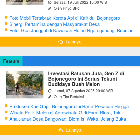
Selasa, 19 Juli 2022 15:00 WIB
Oleh Priyo SPd
Foto Mobil Tertabrak Kereta Api di Kalitidu, Bojonegoro
Sinergi Pertamina dengan Masyarakat Desa
Foto: Goa Janggut di Kawasan Hutan Ngorogunung, Bubulan,
Bojonegoro
Lainnya
Feature
Investasi Ratusan Juta, Gen Z di
Bojonegoro Ini Serius Tekuni
Budidaya Buah Melon
Jumat, 07 Agustus 2026 20:00 WIB
Oleh Tim Redaksi
Produsen Kue Gapit Bojonegoro Ini Banjir Pesanan Hingga
Puluhan Juta di Bulan Ramadan
Wisata Petik Melon di Agrowisata Girli Farm Blora, Tak
Sampai 5 Hari Sudah Ludes Terjual
Anak-anak Desa Bangowan, Blora Isi Waktu Jelang Buka
Puasa dengan Latihan Gamelan
Lainnya