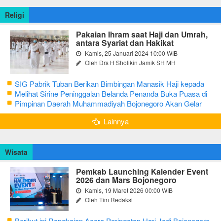
Religi
Pakaian Ihram saat Haji dan Umrah,
antara Syariat dan Hakikat
Kamis, 25 Januari 2024 10:00 WIB
Oleh Drs H Sholikin Jamik SH MH
SIG Pabrik Tuban Berikan Bimbingan Manasik Haji kepada
CJH Kabupaten Tuban
Melihat Sirine Peninggalan Belanda Penanda Buka Puasa di
Pendopo Bupati Blora
Pimpinan Daerah Muhammadiyah Bojonegoro Akan Gelar
Salat Iduladha 9 Juli 2022
Lainnya
Wisata
Pemkab Launching Kalender Event
2026 dan Mars Bojonegoro
Kamis, 19 Maret 2026 00:00 WIB
Oleh Tim Redaksi
Berikut ini Rangkaian Acara Peringatan Hari Jadi Bojonegoro