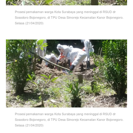
Prosesi pemakaman warga Kota Surabaya yang meninggal di RSUD dr
Sosodoro Bojonegoro, di TPU Desa Simorejo Kecamatan Kanor Bojonegoro.
Selasa (21/04/2020)
Prosesi pemakaman warga Kota Surabaya yang meninggal di RSUD dr
Sosodoro Bojonegoro, di TPU Desa Simorejo Kecamatan Kanor Bojonegoro.
Selasa (21/04/2020)