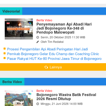
Videotorial
Berita Video
Penyemayaman Api Abadi Hari
Jadi Bojonegoro Ke-348 di
Pendopo Malowopati
Senin, 20 Oktober 2025 11:30 WIB
Oleh Tim Redaksi
Prosesi Pengambilan Api Abadi Peringatan Hari Jadi
Bojonegoro Ke-348
Pemkab Bojonegoro Gelar Edu Champ dan Coaching Clinic
Seni Reog dan Jaranan
Pasar Rakyat HUT Ke-80 Provinsi Jawa Timur di Bojonegoro
Lainnya
Berita Video
Berita Video
Bojonegoro Wastra Batik Festival
2026 Resmi Ditutup
Minggu, 21 Juni 2026 14:00 WIB