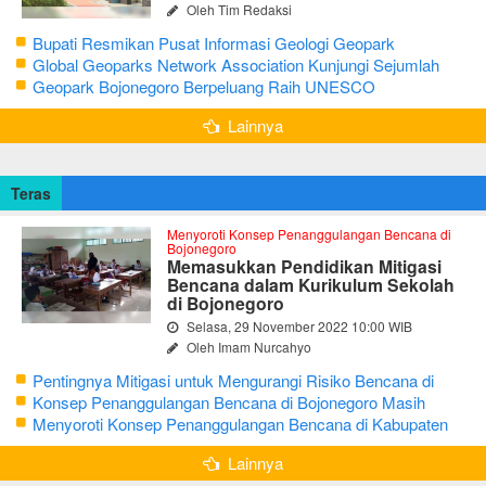
Oleh Tim Redaksi
Bupati Resmikan Pusat Informasi Geologi Geopark
Bojonegoro
Global Geoparks Network Association Kunjungi Sejumlah
Geosite di Bojonegoro
Geopark Bojonegoro Berpeluang Raih UNESCO
Global Geopark
Lainnya
Teras
Menyoroti Konsep Penanggulangan Bencana di
Bojonegoro
Memasukkan Pendidikan Mitigasi
Bencana dalam Kurikulum Sekolah
di Bojonegoro
Selasa, 29 November 2022 10:00 WIB
Oleh Imam Nurcahyo
Pentingnya Mitigasi untuk Mengurangi Risiko Bencana di
Bojonegoro
Konsep Penanggulangan Bencana di Bojonegoro Masih
Mengutamakan Tanggap Darurat
Menyoroti Konsep Penanggulangan Bencana di Kabupaten
Bojonegoro
Lainnya