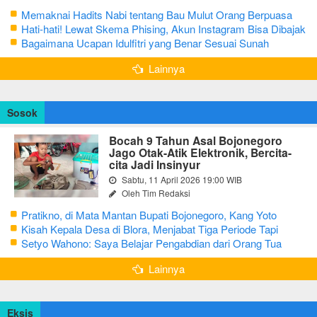
Memaknai Hadits Nabi tentang Bau Mulut Orang Berpuasa
Secara Bijak Agar Tidak Menggangu
Hati-hati! Lewat Skema Phising, Akun Instagram Bisa Dibajak
Kurang dari 3 Menit
Bagaimana Ucapan Idulfitri yang Benar Sesuai Sunah
Rasulullah
Lainnya
Sosok
Bocah 9 Tahun Asal Bojonegoro
Jago Otak-Atik Elektronik, Bercita-
cita Jadi Insinyur
Sabtu, 11 April 2026 19:00 WIB
Oleh Tim Redaksi
Pratikno, di Mata Mantan Bupati Bojonegoro, Kang Yoto
Kisah Kepala Desa di Blora, Menjabat Tiga Periode Tapi
Masih Hidup Sederhana
Setyo Wahono: Saya Belajar Pengabdian dari Orang Tua
Lainnya
Eksis