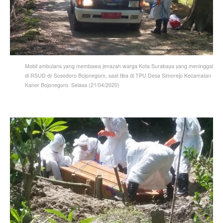
Mobil ambulans yang membawa jenazah warga Kota Surabaya yang meninggal
di RSUD dr Sosodoro Bojonegoro, saat tiba di TPU Desa Simorejo Kecamatan
Kanor Bojonegoro. Selasa (21/04/2020)