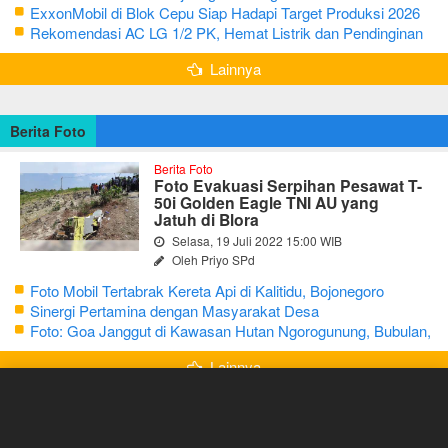
Keluarga
ExxonMobil di Blok Cepu Siap Hadapi Target Produksi 2026
Rekomendasi AC LG 1/2 PK, Hemat Listrik dan Pendinginan
Maksimal
Lainnya
Berita Foto
Berita Foto
Foto Evakuasi Serpihan Pesawat T-
50i Golden Eagle TNI AU yang
Jatuh di Blora
Selasa, 19 Juli 2022 15:00 WIB
Oleh Priyo SPd
Foto Mobil Tertabrak Kereta Api di Kalitidu, Bojonegoro
Sinergi Pertamina dengan Masyarakat Desa
Foto: Goa Janggut di Kawasan Hutan Ngorogunung, Bubulan,
Bojonegoro
Lainnya
Feature