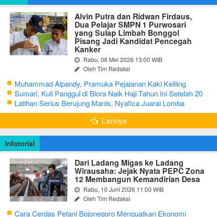
Alvin Putra dan Ridwan Firdaus,
Dua Pelajar SMPN 1 Purwosari
yang Sulap Limbah Bonggol
Pisang Jadi Kandidat Pencegah
Kanker
Rabu, 06 Mei 2026 13:00 WIB
Oleh Tim Redaksi
Muhammad Alpandy, Pramuka Pejalanan Kaki Keliling
Nusantara dengan Misi Literasi Budaya
Sumari, Kuli Panggul di Blora Naik Haji Tahun Ini Setelah 20
Tahun Sisihkan Uang Receh
Latihan Serius Berujung Manis, Nyafica Juarai Lomba
Bertutur tentang Nilai Hidup Orang Samin
Lainnya
Infotorial
Dari Ladang Migas ke Ladang
Wirausaha: Jejak Nyata PEPC Zona
12 Membangun Kemandirian Desa
Rabu, 10 Juni 2026 11:00 WIB
Oleh Tim Redaksi
Cara Cerdas Petani Bojonegoro Menguatkan Ekonomi