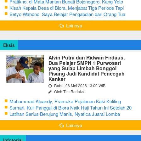
Pratikno, di Mata Mantan Bupati Bojonegoro, Kang Yoto
Kisah Kepala Desa di Blora, Menjabat Tiga Periode Tapi
Masih Hidup Sederhana
Setyo Wahono: Saya Belajar Pengabdian dari Orang Tua
Lainnya
Eksis
Alvin Putra dan Ridwan Firdaus,
Dua Pelajar SMPN 1 Purwosari
yang Sulap Limbah Bonggol
Pisang Jadi Kandidat Pencegah
Kanker
Rabu, 06 Mei 2026 13:00 WIB
Oleh Tim Redaksi
Muhammad Alpandy, Pramuka Pejalanan Kaki Keliling
Nusantara dengan Misi Literasi Budaya
Sumari, Kuli Panggul di Blora Naik Haji Tahun Ini Setelah 20
Tahun Sisihkan Uang Receh
Latihan Serius Berujung Manis, Nyafica Juarai Lomba
Bertutur tentang Nilai Hidup Orang Samin
Lainnya
Infotorial