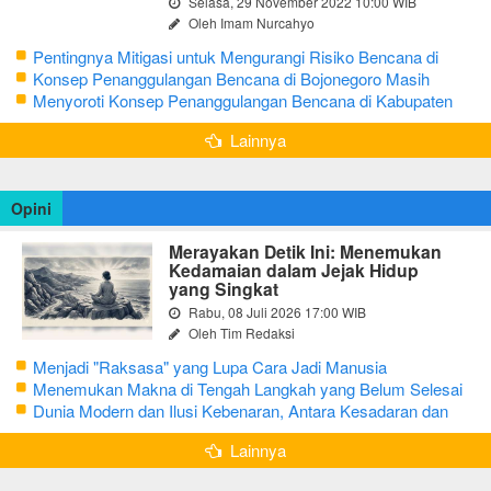
Selasa, 29 November 2022 10:00 WIB
Oleh Imam Nurcahyo
Pentingnya Mitigasi untuk Mengurangi Risiko Bencana di
Bojonegoro
Konsep Penanggulangan Bencana di Bojonegoro Masih
Mengutamakan Tanggap Darurat
Menyoroti Konsep Penanggulangan Bencana di Kabupaten
Bojonegoro
Lainnya
Opini
Merayakan Detik Ini: Menemukan
Kedamaian dalam Jejak Hidup
yang Singkat
Rabu, 08 Juli 2026 17:00 WIB
Oleh Tim Redaksi
Menjadi "Raksasa" yang Lupa Cara Jadi Manusia
Menemukan Makna di Tengah Langkah yang Belum Selesai
Dunia Modern dan Ilusi Kebenaran, Antara Kesadaran dan
terjebak Tipu Daya
Lainnya