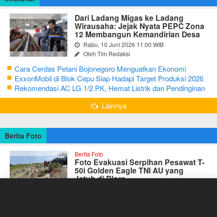
Dari Ladang Migas ke Ladang
Wirausaha: Jejak Nyata PEPC Zona
12 Membangun Kemandirian Desa
Rabu, 10 Juni 2026 11:00 WIB
Oleh Tim Redaksi
Cara Cerdas Petani Bojonegoro Menguatkan Ekonomi
Keluarga
ExxonMobil di Blok Cepu Siap Hadapi Target Produksi 2026
Rekomendasi AC LG 1/2 PK, Hemat Listrik dan Pendinginan
Maksimal
Lainnya
Berita Foto
Berita Foto
Foto Evakuasi Serpihan Pesawat T-
50i Golden Eagle TNI AU yang
Jatuh di Blora
Selasa, 19 Juli 2022 15:00 WIB
Oleh Priyo SPd
Foto Mobil Tertabrak Kereta Api di Kalitidu, Bojonegoro