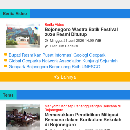
Berita Video
Berita Video
Bojonegoro Wastra Batik Festival
2026 Resmi Ditutup
Minggu, 21 Juni 2026 14:00 WIB
Oleh Tim Redaksi
Bupati Resmikan Pusat Informasi Geologi Geopark
Bojonegoro
Global Geoparks Network Association Kunjungi Sejumlah
Geosite di Bojonegoro
Geopark Bojonegoro Berpeluang Raih UNESCO
Global Geopark
Lainnya
Teras
Menyoroti Konsep Penanggulangan Bencana di
Bojonegoro
Memasukkan Pendidikan Mitigasi
Bencana dalam Kurikulum Sekolah
di Bojonegoro