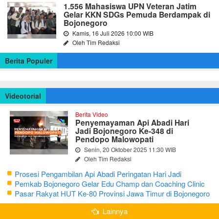
1.556 Mahasiswa UPN Veteran Jatim
Gelar KKN SDGs Pemuda Berdampak di
Bojonegoro
Kamis, 16 Juli 2026 10:00 WIB
Oleh Tim Redaksi
Berita Populer
Videotorial
Berita Video
Penyemayaman Api Abadi Hari
Jadi Bojonegoro Ke-348 di
Pendopo Malowopati
Senin, 20 Oktober 2025 11:30 WIB
Oleh Tim Redaksi
Prosesi Pengambilan Api Abadi Peringatan Hari Jadi
Bojonegoro Ke-348
Pemkab Bojonegoro Gelar Edu Champ dan Coaching Clinic
Seni Reog dan Jaranan
Pasar Rakyat HUT Ke-80 Provinsi Jawa Timur di Bojonegoro
Lainnya