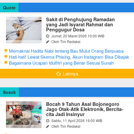
Quote
Sakit di Penghujung Ramadan
yang Jadi Isyarat Rahmat dan
Penggugur Dosa
Jumat, 20 Maret 2026 10:00 WIB
Oleh Tim Redaksi
Memaknai Hadits Nabi tentang Bau Mulut Orang Berpuasa
Secara Bijak Agar Tidak Menggangu
Hati-hati! Lewat Skema Phising, Akun Instagram Bisa Dibajak
Kurang dari 3 Menit
Bagaimana Ucapan Idulfitri yang Benar Sesuai Sunah
Rasulullah
Lainnya
Sosok
Bocah 9 Tahun Asal Bojonegoro
Jago Otak-Atik Elektronik, Bercita-
cita Jadi Insinyur
Sabtu, 11 April 2026 19:00 WIB
Oleh Tim Redaksi