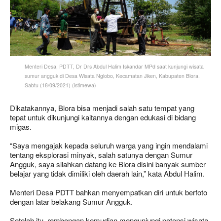
Menteri Desa, PDTT, Dr Drs Abdul Halim Iskandar MPd saat kunjungi wisata
sumur angguk di Desa Wisata Nglobo, Kecamatan Jiken, Kabupaten Blora.
Sabtu (18/09/2021) (istimewa)
Dikatakannya, Blora bisa menjadi salah satu tempat yang
tepat untuk dikunjungi kaitannya dengan edukasi di bidang
migas.
“Saya mengajak kepada seluruh warga yang ingin mendalami
tentang eksplorasi minyak, salah satunya dengan Sumur
Angguk, saya silahkan datang ke Blora disini banyak sumber
belajar yang tidak dimiliki oleh daerah lain,” kata Abdul Halim.
Menteri Desa PDTT bahkan menyempatkan diri untuk berfoto
dengan latar belakang Sumur Angguk.
Setelah itu, rombongan kemudian mengunjungi potensi wisata