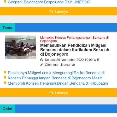
Geosite di Bojonegoro
Geopark Bojonegoro Berpeluang Raih UNESCO
Global Geopark
Lainnya
Teras
Menyoroti Konsep Penanggulangan Bencana di
Bojonegoro
Memasukkan Pendidikan Mitigasi
Bencana dalam Kurikulum Sekolah
di Bojonegoro
Selasa, 29 November 2022 10:00 WIB
Oleh Imam Nurcahyo
Pentingnya Mitigasi untuk Mengurangi Risiko Bencana di
Bojonegoro
Konsep Penanggulangan Bencana di Bojonegoro Masih
Mengutamakan Tanggap Darurat
Menyoroti Konsep Penanggulangan Bencana di Kabupaten
Bojonegoro
Lainnya
Opini