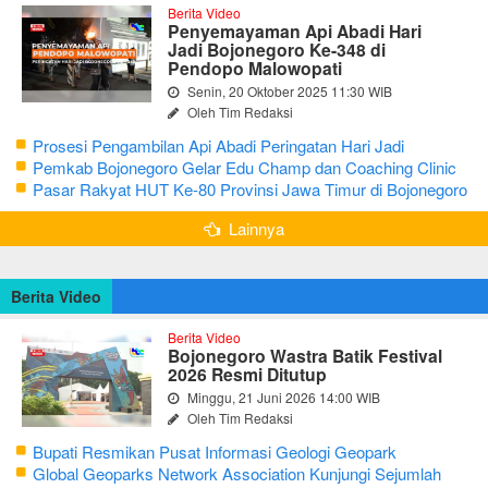
Berita Video
Penyemayaman Api Abadi Hari
Jadi Bojonegoro Ke-348 di
Pendopo Malowopati
Senin, 20 Oktober 2025 11:30 WIB
Oleh Tim Redaksi
Prosesi Pengambilan Api Abadi Peringatan Hari Jadi
Bojonegoro Ke-348
Pemkab Bojonegoro Gelar Edu Champ dan Coaching Clinic
Seni Reog dan Jaranan
Pasar Rakyat HUT Ke-80 Provinsi Jawa Timur di Bojonegoro
Lainnya
Berita Video
Berita Video
Bojonegoro Wastra Batik Festival
2026 Resmi Ditutup
Minggu, 21 Juni 2026 14:00 WIB
Oleh Tim Redaksi
Bupati Resmikan Pusat Informasi Geologi Geopark
Bojonegoro
Global Geoparks Network Association Kunjungi Sejumlah