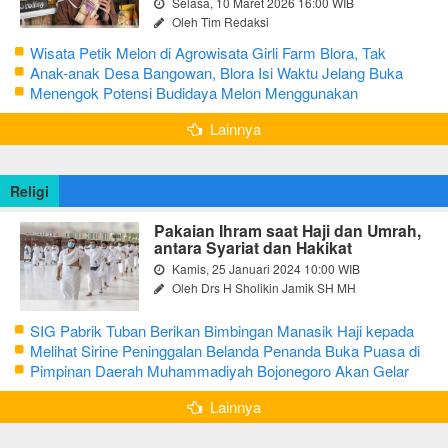
Selasa, 10 Maret 2026 16:00 WIB
Oleh Tim Redaksi
Wisata Petik Melon di Agrowisata Girli Farm Blora, Tak
Sampai 5 Hari Sudah Ludes Terjual
Anak-anak Desa Bangowan, Blora Isi Waktu Jelang Buka
Puasa dengan Latihan Gamelan
Menengok Potensi Budidaya Melon Menggunakan
Greenhouse di Bojonegoro
Lainnya
Religi
Pakaian Ihram saat Haji dan Umrah,
antara Syariat dan Hakikat
Kamis, 25 Januari 2024 10:00 WIB
Oleh Drs H Sholikin Jamik SH MH
SIG Pabrik Tuban Berikan Bimbingan Manasik Haji kepada
CJH Kabupaten Tuban
Melihat Sirine Peninggalan Belanda Penanda Buka Puasa di
Pendopo Bupati Blora
Pimpinan Daerah Muhammadiyah Bojonegoro Akan Gelar
Salat Iduladha 9 Juli 2022
Lainnya