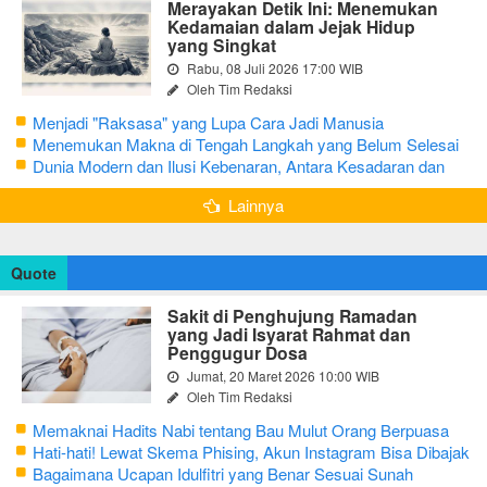
Merayakan Detik Ini: Menemukan
Kedamaian dalam Jejak Hidup
yang Singkat
Rabu, 08 Juli 2026 17:00 WIB
Oleh Tim Redaksi
Menjadi "Raksasa" yang Lupa Cara Jadi Manusia
Menemukan Makna di Tengah Langkah yang Belum Selesai
Dunia Modern dan Ilusi Kebenaran, Antara Kesadaran dan
terjebak Tipu Daya
Lainnya
Quote
Sakit di Penghujung Ramadan
yang Jadi Isyarat Rahmat dan
Penggugur Dosa
Jumat, 20 Maret 2026 10:00 WIB
Oleh Tim Redaksi
Memaknai Hadits Nabi tentang Bau Mulut Orang Berpuasa
Secara Bijak Agar Tidak Menggangu
Hati-hati! Lewat Skema Phising, Akun Instagram Bisa Dibajak
Kurang dari 3 Menit
Bagaimana Ucapan Idulfitri yang Benar Sesuai Sunah