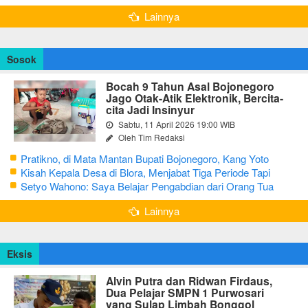
Rasulullah
Lainnya
Sosok
Bocah 9 Tahun Asal Bojonegoro
Jago Otak-Atik Elektronik, Bercita-
cita Jadi Insinyur
Sabtu, 11 April 2026 19:00 WIB
Oleh Tim Redaksi
Pratikno, di Mata Mantan Bupati Bojonegoro, Kang Yoto
Kisah Kepala Desa di Blora, Menjabat Tiga Periode Tapi
Masih Hidup Sederhana
Setyo Wahono: Saya Belajar Pengabdian dari Orang Tua
Lainnya
Eksis
Alvin Putra dan Ridwan Firdaus,
Dua Pelajar SMPN 1 Purwosari
yang Sulap Limbah Bonggol