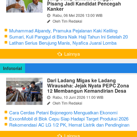
Pisang Jadi Kandidat Pencegah
Kanker
Rabu, 06 Mei 2026 13:00 WIB
Oleh Tim Redaksi
Muhammad Alpandy, Pramuka Pejalanan Kaki Keliling
Nusantara dengan Misi Literasi Budaya
Sumari, Kuli Panggul di Blora Naik Haji Tahun Ini Setelah 20
Tahun Sisihkan Uang Receh
Latihan Serius Berujung Manis, Nyafica Juarai Lomba
Bertutur tentang Nilai Hidup Orang Samin
Lainnya
Infotorial
Dari Ladang Migas ke Ladang
Wirausaha: Jejak Nyata PEPC Zona
12 Membangun Kemandirian Desa
Rabu, 10 Juni 2026 11:00 WIB
Oleh Tim Redaksi
Cara Cerdas Petani Bojonegoro Menguatkan Ekonomi
Keluarga
ExxonMobil di Blok Cepu Siap Hadapi Target Produksi 2026
Rekomendasi AC LG 1/2 PK, Hemat Listrik dan Pendinginan
Maksimal
Lainnya