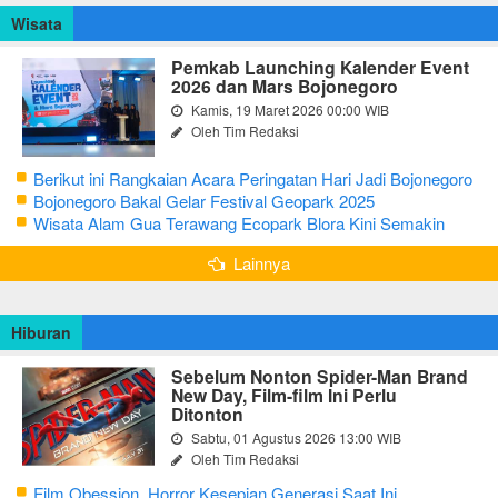
Wisata
Pemkab Launching Kalender Event
2026 dan Mars Bojonegoro
Kamis, 19 Maret 2026 00:00 WIB
Oleh Tim Redaksi
Berikut ini Rangkaian Acara Peringatan Hari Jadi Bojonegoro
Ke-348 Tahun 2025
Bojonegoro Bakal Gelar Festival Geopark 2025
Wisata Alam Gua Terawang Ecopark Blora Kini Semakin
Menarik
Lainnya
Hiburan
Sebelum Nonton Spider-Man Brand
New Day, Film-film Ini Perlu
Ditonton
Sabtu, 01 Agustus 2026 13:00 WIB
Oleh Tim Redaksi
Film Obession, Horror Kesepian Generasi Saat Ini