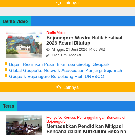
Lainnya
Berita Video
Berita Video
Bojonegoro Wastra Batik Festival
2026 Resmi Ditutup
Minggu, 21 Juni 2026 14:00 WIB
Oleh Tim Redaksi
Bupati Resmikan Pusat Informasi Geologi Geopark
Bojonegoro
Global Geoparks Network Association Kunjungi Sejumlah
Geosite di Bojonegoro
Geopark Bojonegoro Berpeluang Raih UNESCO
Global Geopark
Lainnya
Teras
Menyoroti Konsep Penanggulangan Bencana di
Bojonegoro
Memasukkan Pendidikan Mitigasi
Bencana dalam Kurikulum Sekolah