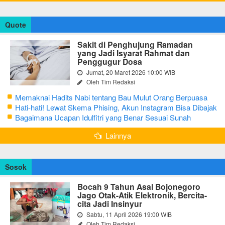
Quote
Sakit di Penghujung Ramadan
yang Jadi Isyarat Rahmat dan
Penggugur Dosa
Jumat, 20 Maret 2026 10:00 WIB
Oleh Tim Redaksi
Memaknai Hadits Nabi tentang Bau Mulut Orang Berpuasa
Secara Bijak Agar Tidak Menggangu
Hati-hati! Lewat Skema Phising, Akun Instagram Bisa Dibajak
Kurang dari 3 Menit
Bagaimana Ucapan Idulfitri yang Benar Sesuai Sunah
Rasulullah
Lainnya
Sosok
Bocah 9 Tahun Asal Bojonegoro
Jago Otak-Atik Elektronik, Bercita-
cita Jadi Insinyur
Sabtu, 11 April 2026 19:00 WIB
Oleh Tim Redaksi