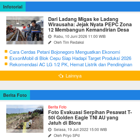
Infotorial
Dari Ladang Migas ke Ladang
Wirausaha: Jejak Nyata PEPC Zona
12 Membangun Kemandirian Desa
Rabu, 10 Juni 2026 11:00 WIB
Oleh Tim Redaksi
Cara Cerdas Petani Bojonegoro Menguatkan Ekonomi
Keluarga
ExxonMobil di Blok Cepu Siap Hadapi Target Produksi 2026
Rekomendasi AC LG 1/2 PK, Hemat Listrik dan Pendinginan
Maksimal
Lainnya
Berita Foto
Berita Foto
Foto Evakuasi Serpihan Pesawat T-
50i Golden Eagle TNI AU yang
Jatuh di Blora
Selasa, 19 Juli 2022 15:00 WIB
Oleh Priyo SPd