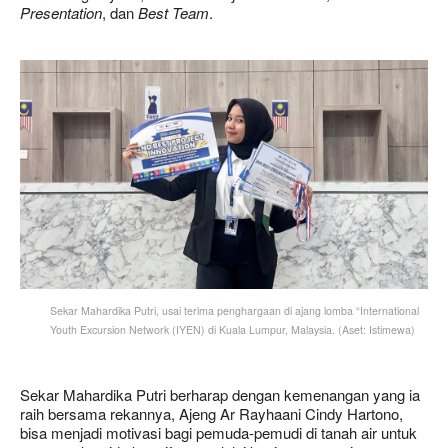
Presentation
, dan
Best Team
.
Sekar Mahardika Putri, usai terima penghargaan di ajang lomba “International
Youth Excursion Network (IYEN) di Kuala Lumpur, Malaysia. (Aset: Istimewa)
Sekar Mahardika Putri berharap dengan kemenangan yang ia
raih bersama rekannya, Ajeng Ar Rayhaani Cindy Hartono,
bisa menjadi motivasi bagi pemuda-pemudi di tanah air untuk