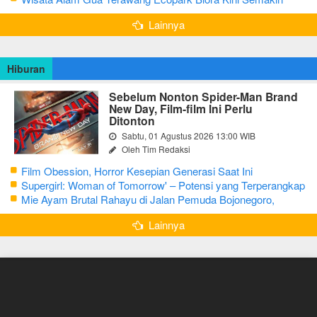
Menarik
Lainnya
Hiburan
Sebelum Nonton Spider-Man Brand
New Day, Film-film Ini Perlu
Ditonton
Sabtu, 01 Agustus 2026 13:00 WIB
Oleh Tim Redaksi
Film Obession, Horror Kesepian Generasi Saat Ini
Supergirl: Woman of Tomorrow' – Potensi yang Terperangkap
dalam Narasi Generik
Mie Ayam Brutal Rahayu di Jalan Pemuda Bojonegoro,
Kuliner dengan Banyak Pilihan Menu
Lainnya
Copyright © 2015-2026 Berita Bojonegoro. All Rights Reserved. —
Tentang Kami
|
Disclaimer
|
Pedoman Pemberitaan Media Siber