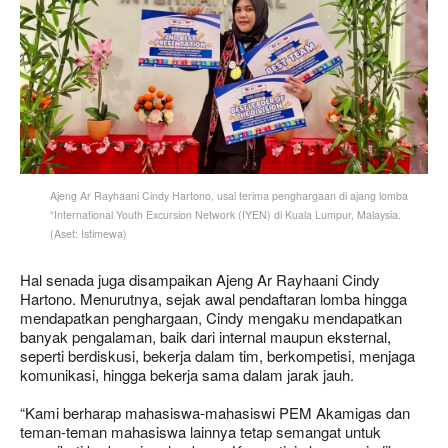
Ajeng Ar Rayhaani Cindy Hartono, usai terima penghargaan di ajang lomba
“International Youth Excursion Network (IYEN) di Kuala Lumpur, Malaysia.
(Aset: Istimewa)
Hal senada juga disampaikan Ajeng Ar Rayhaani Cindy
Hartono. Menurutnya, sejak awal pendaftaran lomba hingga
mendapatkan penghargaan, Cindy mengaku mendapatkan
banyak pengalaman, baik dari internal maupun eksternal,
seperti berdiskusi, bekerja dalam tim, berkompetisi, menjaga
komunikasi, hingga bekerja sama dalam jarak jauh.
“Kami berharap mahasiswa-mahasiswi PEM Akamigas dan
teman-teman mahasiswa lainnya tetap semangat untuk