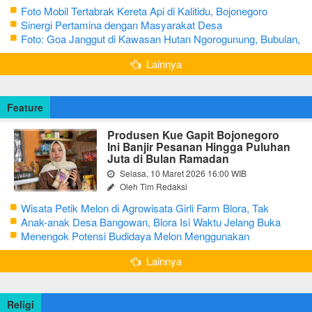
Foto Mobil Tertabrak Kereta Api di Kalitidu, Bojonegoro
Sinergi Pertamina dengan Masyarakat Desa
Foto: Goa Janggut di Kawasan Hutan Ngorogunung, Bubulan,
Bojonegoro
Lainnya
Feature
Produsen Kue Gapit Bojonegoro
Ini Banjir Pesanan Hingga Puluhan
Juta di Bulan Ramadan
Selasa, 10 Maret 2026 16:00 WIB
Oleh Tim Redaksi
Wisata Petik Melon di Agrowisata Girli Farm Blora, Tak
Sampai 5 Hari Sudah Ludes Terjual
Anak-anak Desa Bangowan, Blora Isi Waktu Jelang Buka
Puasa dengan Latihan Gamelan
Menengok Potensi Budidaya Melon Menggunakan
Greenhouse di Bojonegoro
Lainnya
Religi