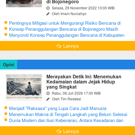
di Bojonegoro
Selasa, 29 November 2022 10:00 WIB
Oleh Imam Nurcahyo
Pentingnya Mitigasi untuk Mengurangi Risiko Bencana di
Bojonegoro
Konsep Penanggulangan Bencana di Bojonegoro Masih
Mengutamakan Tanggap Darurat
Menyoroti Konsep Penanggulangan Bencana di Kabupaten
Bojonegoro
Lainnya
Opini
Merayakan Detik Ini: Menemukan
Kedamaian dalam Jejak Hidup
yang Singkat
Rabu, 08 Juli 2026 17:00 WIB
Oleh Tim Redaksi
Menjadi "Raksasa" yang Lupa Cara Jadi Manusia
Menemukan Makna di Tengah Langkah yang Belum Selesai
Dunia Modern dan Ilusi Kebenaran, Antara Kesadaran dan
terjebak Tipu Daya
Lainnya