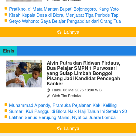
Pratikno, di Mata Mantan Bupati Bojonegoro, Kang Yoto
Kisah Kepala Desa di Blora, Menjabat Tiga Periode Tapi
Masih Hidup Sederhana
Setyo Wahono: Saya Belajar Pengabdian dari Orang Tua
Lainnya
Eksis
Alvin Putra dan Ridwan Firdaus,
Dua Pelajar SMPN 1 Purwosari
yang Sulap Limbah Bonggol
Pisang Jadi Kandidat Pencegah
Kanker
Rabu, 06 Mei 2026 13:00 WIB
Oleh Tim Redaksi
Muhammad Alpandy, Pramuka Pejalanan Kaki Keliling
Nusantara dengan Misi Literasi Budaya
Sumari, Kuli Panggul di Blora Naik Haji Tahun Ini Setelah 20
Tahun Sisihkan Uang Receh
Latihan Serius Berujung Manis, Nyafica Juarai Lomba
Bertutur tentang Nilai Hidup Orang Samin
Lainnya