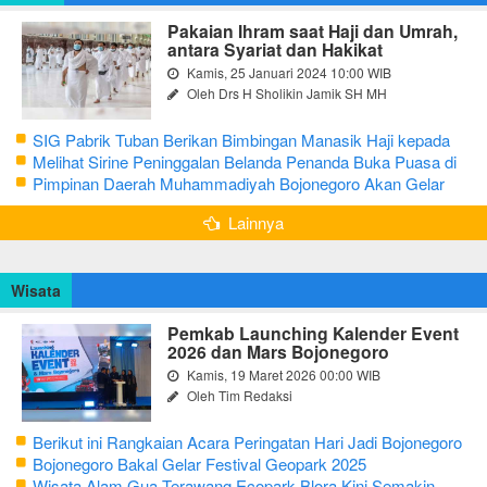
Pakaian Ihram saat Haji dan Umrah,
antara Syariat dan Hakikat
Kamis, 25 Januari 2024 10:00 WIB
Oleh Drs H Sholikin Jamik SH MH
SIG Pabrik Tuban Berikan Bimbingan Manasik Haji kepada
CJH Kabupaten Tuban
Melihat Sirine Peninggalan Belanda Penanda Buka Puasa di
Pendopo Bupati Blora
Pimpinan Daerah Muhammadiyah Bojonegoro Akan Gelar
Salat Iduladha 9 Juli 2022
Lainnya
Wisata
Pemkab Launching Kalender Event
2026 dan Mars Bojonegoro
Kamis, 19 Maret 2026 00:00 WIB
Oleh Tim Redaksi
Berikut ini Rangkaian Acara Peringatan Hari Jadi Bojonegoro
Ke-348 Tahun 2025
Bojonegoro Bakal Gelar Festival Geopark 2025
Wisata Alam Gua Terawang Ecopark Blora Kini Semakin