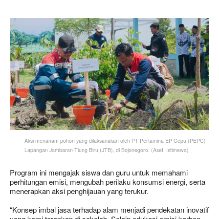
Aksi menanam pohon yang dilaksanakan oleh PT Pertamina EP Cepu (PEPC)
Lapangan Jambaran-Tiung Biru (JTB), di Bojonegoro. (Aset: Istimewa)
Program ini mengajak siswa dan guru untuk memahami
perhitungan emisi, mengubah perilaku konsumsi energi, serta
menerapkan aksi penghijauan yang terukur.
“Konsep imbal jasa terhadap alam menjadi pendekatan inovatif
yang kami terapkan di sekolah. Selain edukasi emisi karbon,