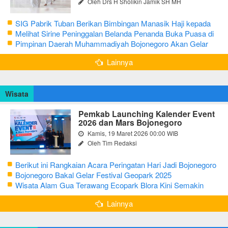
Oleh Drs H Sholikin Jamik SH MH
SIG Pabrik Tuban Berikan Bimbingan Manasik Haji kepada
CJH Kabupaten Tuban
Melihat Sirine Peninggalan Belanda Penanda Buka Puasa di
Pendopo Bupati Blora
Pimpinan Daerah Muhammadiyah Bojonegoro Akan Gelar
Salat Iduladha 9 Juli 2022
Lainnya
Wisata
Pemkab Launching Kalender Event
2026 dan Mars Bojonegoro
Kamis, 19 Maret 2026 00:00 WIB
Oleh Tim Redaksi
Berikut ini Rangkaian Acara Peringatan Hari Jadi Bojonegoro
Ke-348 Tahun 2025
Bojonegoro Bakal Gelar Festival Geopark 2025
Wisata Alam Gua Terawang Ecopark Blora Kini Semakin
Menarik
Lainnya