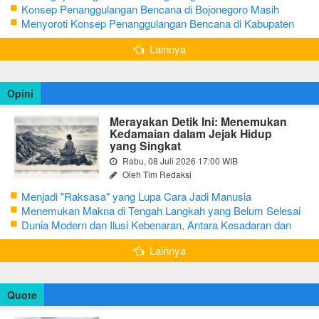
Bojonegoro
Konsep Penanggulangan Bencana di Bojonegoro Masih
Mengutamakan Tanggap Darurat
Menyoroti Konsep Penanggulangan Bencana di Kabupaten
Bojonegoro
Lainnya
Opini
Merayakan Detik Ini: Menemukan
Kedamaian dalam Jejak Hidup
yang Singkat
Rabu, 08 Juli 2026 17:00 WIB
Oleh Tim Redaksi
Menjadi "Raksasa" yang Lupa Cara Jadi Manusia
Menemukan Makna di Tengah Langkah yang Belum Selesai
Dunia Modern dan Ilusi Kebenaran, Antara Kesadaran dan
terjebak Tipu Daya
Lainnya
Quote