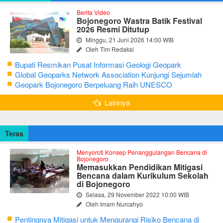
Berita Video
Bojonegoro Wastra Batik Festival
2026 Resmi Ditutup
Minggu, 21 Juni 2026 14:00 WIB
Oleh Tim Redaksi
Bupati Resmikan Pusat Informasi Geologi Geopark
Bojonegoro
Global Geoparks Network Association Kunjungi Sejumlah
Geosite di Bojonegoro
Geopark Bojonegoro Berpeluang Raih UNESCO
Global Geopark
Lainnya
Teras
Menyoroti Konsep Penanggulangan Bencana di
Bojonegoro
Memasukkan Pendidikan Mitigasi
Bencana dalam Kurikulum Sekolah
di Bojonegoro
Selasa, 29 November 2022 10:00 WIB
Oleh Imam Nurcahyo
Pentingnya Mitigasi untuk Mengurangi Risiko Bencana di