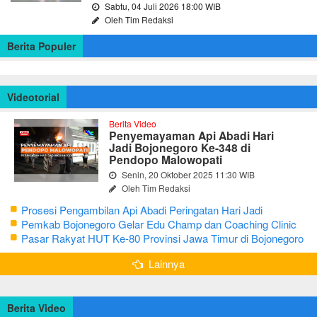
Sabtu, 04 Juli 2026 18:00 WIB
Oleh Tim Redaksi
Berita Populer
Videotorial
Berita Video
Penyemayaman Api Abadi Hari
Jadi Bojonegoro Ke-348 di
Pendopo Malowopati
Senin, 20 Oktober 2025 11:30 WIB
Oleh Tim Redaksi
Prosesi Pengambilan Api Abadi Peringatan Hari Jadi
Bojonegoro Ke-348
Pemkab Bojonegoro Gelar Edu Champ dan Coaching Clinic
Seni Reog dan Jaranan
Pasar Rakyat HUT Ke-80 Provinsi Jawa Timur di Bojonegoro
Lainnya
Berita Video