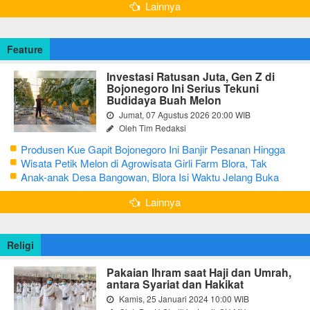
Lainnya
Feature
Investasi Ratusan Juta, Gen Z di
Bojonegoro Ini Serius Tekuni
Budidaya Buah Melon
Jumat, 07 Agustus 2026 20:00 WIB
Oleh Tim Redaksi
Produsen Kue Gapit Bojonegoro Ini Banjir Pesanan Hingga
Puluhan Juta di Bulan Ramadan
Wisata Petik Melon di Agrowisata Girli Farm Blora, Tak
Sampai 5 Hari Sudah Ludes Terjual
Anak-anak Desa Bangowan, Blora Isi Waktu Jelang Buka
Puasa dengan Latihan Gamelan
Lainnya
Religi
Pakaian Ihram saat Haji dan Umrah,
antara Syariat dan Hakikat
Kamis, 25 Januari 2024 10:00 WIB