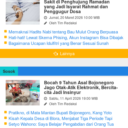
Sakit di Penghujung Ramadan
yang Jadi Isyarat Rahmat dan
Penggugur Dosa
Jumat, 20 Maret 2026 10:00 WIB
Oleh Tim Redaksi
Memaknai Hadits Nabi tentang Bau Mulut Orang Berpuasa
Secara Bijak Agar Tidak Menggangu
Hati-hati! Lewat Skema Phising, Akun Instagram Bisa Dibajak
Kurang dari 3 Menit
Bagaimana Ucapan Idulfitri yang Benar Sesuai Sunah
Rasulullah
Lainnya
Sosok
Bocah 9 Tahun Asal Bojonegoro
Jago Otak-Atik Elektronik, Bercita-
cita Jadi Insinyur
Sabtu, 11 April 2026 19:00 WIB
Oleh Tim Redaksi
Pratikno, di Mata Mantan Bupati Bojonegoro, Kang Yoto
Kisah Kepala Desa di Blora, Menjabat Tiga Periode Tapi
Masih Hidup Sederhana
Setyo Wahono: Saya Belajar Pengabdian dari Orang Tua