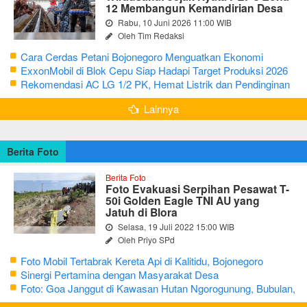
12 Membangun Kemandirian Desa
Rabu, 10 Juni 2026 11:00 WIB
Oleh Tim Redaksi
Cara Cerdas Petani Bojonegoro Menguatkan Ekonomi
Keluarga
ExxonMobil di Blok Cepu Siap Hadapi Target Produksi 2026
Rekomendasi AC LG 1/2 PK, Hemat Listrik dan Pendinginan
Maksimal
Lainnya
Berita Foto
Berita Foto
Foto Evakuasi Serpihan Pesawat T-
50i Golden Eagle TNI AU yang
Jatuh di Blora
Selasa, 19 Juli 2022 15:00 WIB
Oleh Priyo SPd
Foto Mobil Tertabrak Kereta Api di Kalitidu, Bojonegoro
Sinergi Pertamina dengan Masyarakat Desa
Foto: Goa Janggut di Kawasan Hutan Ngorogunung, Bubulan,
Bojonegoro