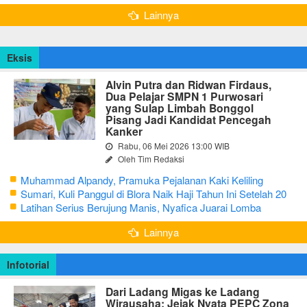
Lainnya
Eksis
Alvin Putra dan Ridwan Firdaus,
Dua Pelajar SMPN 1 Purwosari
yang Sulap Limbah Bonggol
Pisang Jadi Kandidat Pencegah
Kanker
Rabu, 06 Mei 2026 13:00 WIB
Oleh Tim Redaksi
Muhammad Alpandy, Pramuka Pejalanan Kaki Keliling
Nusantara dengan Misi Literasi Budaya
Sumari, Kuli Panggul di Blora Naik Haji Tahun Ini Setelah 20
Tahun Sisihkan Uang Receh
Latihan Serius Berujung Manis, Nyafica Juarai Lomba
Bertutur tentang Nilai Hidup Orang Samin
Lainnya
Infotorial
Dari Ladang Migas ke Ladang
Wirausaha: Jejak Nyata PEPC Zona