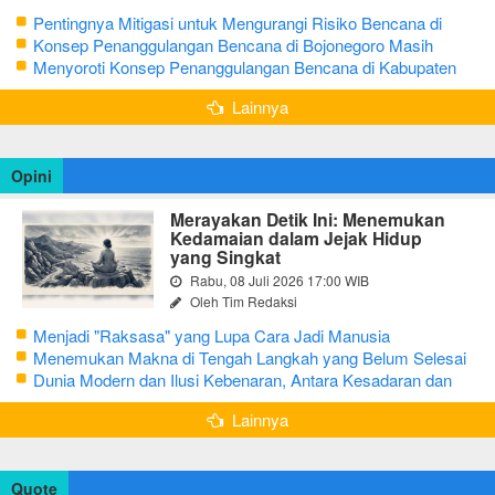
Pentingnya Mitigasi untuk Mengurangi Risiko Bencana di
Bojonegoro
Konsep Penanggulangan Bencana di Bojonegoro Masih
Mengutamakan Tanggap Darurat
Menyoroti Konsep Penanggulangan Bencana di Kabupaten
Bojonegoro
Lainnya
Opini
Merayakan Detik Ini: Menemukan
Kedamaian dalam Jejak Hidup
yang Singkat
Rabu, 08 Juli 2026 17:00 WIB
Oleh Tim Redaksi
Menjadi "Raksasa" yang Lupa Cara Jadi Manusia
Menemukan Makna di Tengah Langkah yang Belum Selesai
Dunia Modern dan Ilusi Kebenaran, Antara Kesadaran dan
terjebak Tipu Daya
Lainnya
Quote