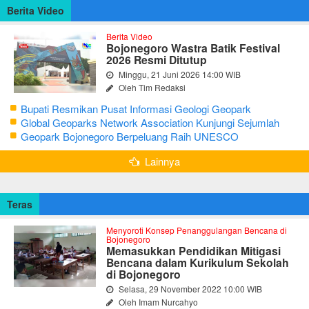
Berita Video
Berita Video
Bojonegoro Wastra Batik Festival
2026 Resmi Ditutup
Minggu, 21 Juni 2026 14:00 WIB
Oleh Tim Redaksi
Bupati Resmikan Pusat Informasi Geologi Geopark
Bojonegoro
Global Geoparks Network Association Kunjungi Sejumlah
Geosite di Bojonegoro
Geopark Bojonegoro Berpeluang Raih UNESCO
Global Geopark
Lainnya
Teras
Menyoroti Konsep Penanggulangan Bencana di
Bojonegoro
Memasukkan Pendidikan Mitigasi
Bencana dalam Kurikulum Sekolah
di Bojonegoro
Selasa, 29 November 2022 10:00 WIB
Oleh Imam Nurcahyo