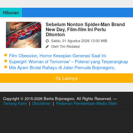
Hiburan
Sebelum Nonton Spider-Man Brand
New Day, Film-film Ini Perlu
Ditonton
Sabtu, 01 Agustus 2026 13:00 WIB
Oleh Tim Redaksi
Film Obession, Horror Kesepian Generasi Saat Ini
Supergirl: Woman of Tomorrow' – Potensi yang Terperangkap
dalam Narasi Generik
Mie Ayam Brutal Rahayu di Jalan Pemuda Bojonegoro,
Kuliner dengan Banyak Pilihan Menu
Lainnya
Copyright © 2015-2026 Berita Bojonegoro. All Rights Reserved. —
Tentang Kami
|
Disclaimer
|
Pedoman Pemberitaan Media Siber