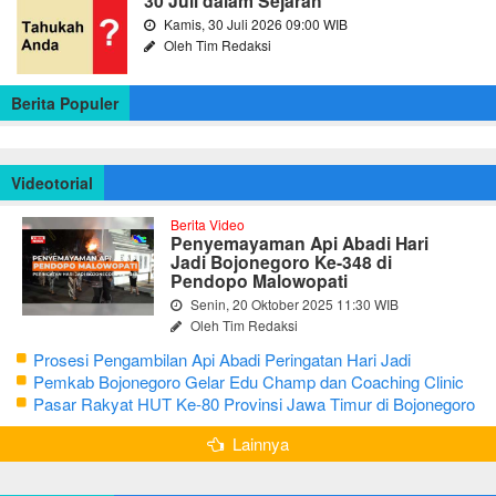
30 Juli dalam Sejarah
Kamis, 30 Juli 2026 09:00 WIB
Oleh Tim Redaksi
Berita Populer
Videotorial
Berita Video
Penyemayaman Api Abadi Hari
Jadi Bojonegoro Ke-348 di
Pendopo Malowopati
Senin, 20 Oktober 2025 11:30 WIB
Oleh Tim Redaksi
Prosesi Pengambilan Api Abadi Peringatan Hari Jadi
Bojonegoro Ke-348
Pemkab Bojonegoro Gelar Edu Champ dan Coaching Clinic
Seni Reog dan Jaranan
Pasar Rakyat HUT Ke-80 Provinsi Jawa Timur di Bojonegoro
Lainnya