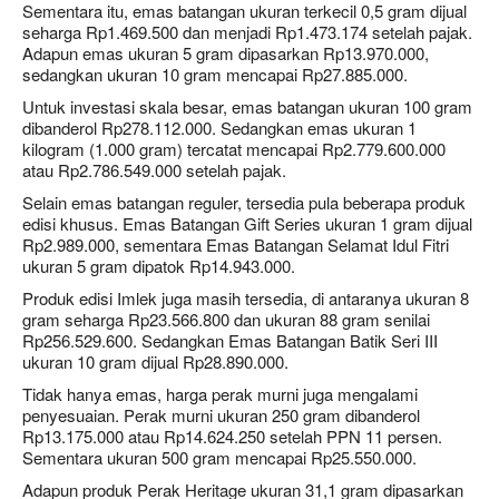
Sementara itu, emas batangan ukuran terkecil 0,5 gram dijual
seharga Rp1.469.500 dan menjadi Rp1.473.174 setelah pajak.
Adapun emas ukuran 5 gram dipasarkan Rp13.970.000,
sedangkan ukuran 10 gram mencapai Rp27.885.000.
Untuk investasi skala besar, emas batangan ukuran 100 gram
dibanderol Rp278.112.000. Sedangkan emas ukuran 1
kilogram (1.000 gram) tercatat mencapai Rp2.779.600.000
atau Rp2.786.549.000 setelah pajak.
Selain emas batangan reguler, tersedia pula beberapa produk
edisi khusus. Emas Batangan Gift Series ukuran 1 gram dijual
Rp2.989.000, sementara Emas Batangan Selamat Idul Fitri
ukuran 5 gram dipatok Rp14.943.000.
Produk edisi Imlek juga masih tersedia, di antaranya ukuran 8
gram seharga Rp23.566.800 dan ukuran 88 gram senilai
Rp256.529.600. Sedangkan Emas Batangan Batik Seri III
ukuran 10 gram dijual Rp28.890.000.
Tidak hanya emas, harga perak murni juga mengalami
penyesuaian. Perak murni ukuran 250 gram dibanderol
Rp13.175.000 atau Rp14.624.250 setelah PPN 11 persen.
Sementara ukuran 500 gram mencapai Rp25.550.000.
Adapun produk Perak Heritage ukuran 31,1 gram dipasarkan