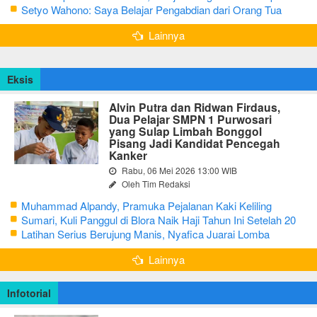
Masih Hidup Sederhana
Setyo Wahono: Saya Belajar Pengabdian dari Orang Tua
Lainnya
Eksis
Alvin Putra dan Ridwan Firdaus,
Dua Pelajar SMPN 1 Purwosari
yang Sulap Limbah Bonggol
Pisang Jadi Kandidat Pencegah
Kanker
Rabu, 06 Mei 2026 13:00 WIB
Oleh Tim Redaksi
Muhammad Alpandy, Pramuka Pejalanan Kaki Keliling
Nusantara dengan Misi Literasi Budaya
Sumari, Kuli Panggul di Blora Naik Haji Tahun Ini Setelah 20
Tahun Sisihkan Uang Receh
Latihan Serius Berujung Manis, Nyafica Juarai Lomba
Bertutur tentang Nilai Hidup Orang Samin
Lainnya
Infotorial