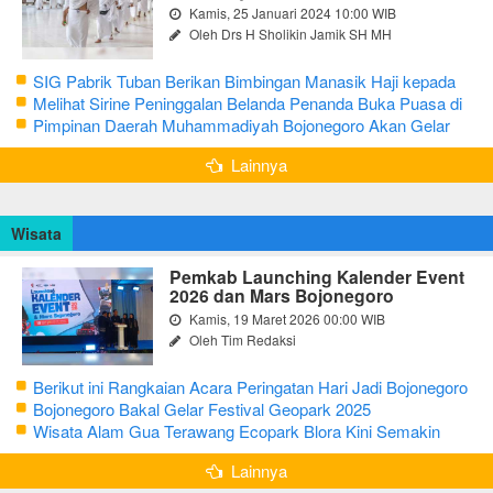
Kamis, 25 Januari 2024 10:00 WIB
Oleh Drs H Sholikin Jamik SH MH
SIG Pabrik Tuban Berikan Bimbingan Manasik Haji kepada
CJH Kabupaten Tuban
Melihat Sirine Peninggalan Belanda Penanda Buka Puasa di
Pendopo Bupati Blora
Pimpinan Daerah Muhammadiyah Bojonegoro Akan Gelar
Salat Iduladha 9 Juli 2022
Lainnya
Wisata
Pemkab Launching Kalender Event
2026 dan Mars Bojonegoro
Kamis, 19 Maret 2026 00:00 WIB
Oleh Tim Redaksi
Berikut ini Rangkaian Acara Peringatan Hari Jadi Bojonegoro
Ke-348 Tahun 2025
Bojonegoro Bakal Gelar Festival Geopark 2025
Wisata Alam Gua Terawang Ecopark Blora Kini Semakin
Menarik
Lainnya