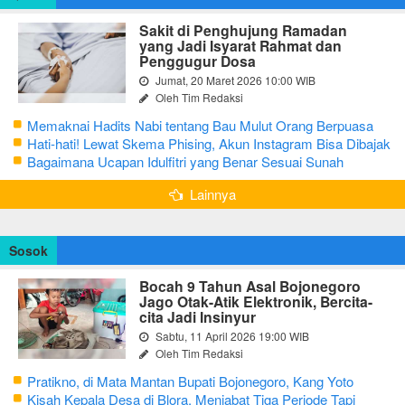
Sakit di Penghujung Ramadan
yang Jadi Isyarat Rahmat dan
Penggugur Dosa
Jumat, 20 Maret 2026 10:00 WIB
Oleh Tim Redaksi
Memaknai Hadits Nabi tentang Bau Mulut Orang Berpuasa
Secara Bijak Agar Tidak Menggangu
Hati-hati! Lewat Skema Phising, Akun Instagram Bisa Dibajak
Kurang dari 3 Menit
Bagaimana Ucapan Idulfitri yang Benar Sesuai Sunah
Rasulullah
Lainnya
Sosok
Bocah 9 Tahun Asal Bojonegoro
Jago Otak-Atik Elektronik, Bercita-
cita Jadi Insinyur
Sabtu, 11 April 2026 19:00 WIB
Oleh Tim Redaksi
Pratikno, di Mata Mantan Bupati Bojonegoro, Kang Yoto
Kisah Kepala Desa di Blora, Menjabat Tiga Periode Tapi