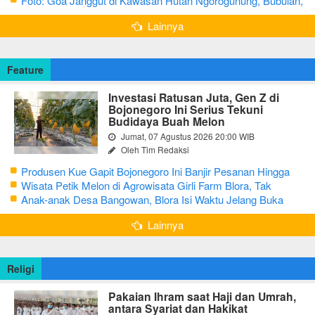
Foto: Goa Janggut di Kawasan Hutan Ngorogunung, Bubulan,
Bojonegoro
Lainnya
Feature
Investasi Ratusan Juta, Gen Z di
Bojonegoro Ini Serius Tekuni
Budidaya Buah Melon
Jumat, 07 Agustus 2026 20:00 WIB
Oleh Tim Redaksi
Produsen Kue Gapit Bojonegoro Ini Banjir Pesanan Hingga
Puluhan Juta di Bulan Ramadan
Wisata Petik Melon di Agrowisata Girli Farm Blora, Tak
Sampai 5 Hari Sudah Ludes Terjual
Anak-anak Desa Bangowan, Blora Isi Waktu Jelang Buka
Puasa dengan Latihan Gamelan
Lainnya
Religi
Pakaian Ihram saat Haji dan Umrah,
antara Syariat dan Hakikat