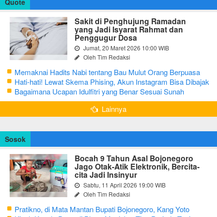
Quote
Sakit di Penghujung Ramadan
yang Jadi Isyarat Rahmat dan
Penggugur Dosa
Jumat, 20 Maret 2026 10:00 WIB
Oleh Tim Redaksi
Memaknai Hadits Nabi tentang Bau Mulut Orang Berpuasa
Secara Bijak Agar Tidak Menggangu
Hati-hati! Lewat Skema Phising, Akun Instagram Bisa Dibajak
Kurang dari 3 Menit
Bagaimana Ucapan Idulfitri yang Benar Sesuai Sunah
Rasulullah
Lainnya
Sosok
Bocah 9 Tahun Asal Bojonegoro
Jago Otak-Atik Elektronik, Bercita-
cita Jadi Insinyur
Sabtu, 11 April 2026 19:00 WIB
Oleh Tim Redaksi
Pratikno, di Mata Mantan Bupati Bojonegoro, Kang Yoto