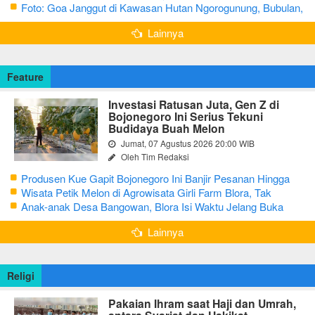
Foto: Goa Janggut di Kawasan Hutan Ngorogunung, Bubulan,
Bojonegoro
Lainnya
Feature
Investasi Ratusan Juta, Gen Z di
Bojonegoro Ini Serius Tekuni
Budidaya Buah Melon
Jumat, 07 Agustus 2026 20:00 WIB
Oleh Tim Redaksi
Produsen Kue Gapit Bojonegoro Ini Banjir Pesanan Hingga
Puluhan Juta di Bulan Ramadan
Wisata Petik Melon di Agrowisata Girli Farm Blora, Tak
Sampai 5 Hari Sudah Ludes Terjual
Anak-anak Desa Bangowan, Blora Isi Waktu Jelang Buka
Puasa dengan Latihan Gamelan
Lainnya
Religi
Pakaian Ihram saat Haji dan Umrah,