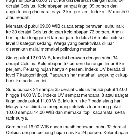
derajat Celsius. Kelembapan sangat tinggi 99 persen dan
angin tenang dari barat daya 2 km per jam. Indeks UV masih 0
atau rendah.
Memasuki pukul 09.00 WIB cuaca tetap berawan, suhu naik
ke 30 derajat Celsius dengan kelembapan 73 persen. Angin
bertiup dari tenggara 6 km per jam. Indeks UV mulai naik ke
level 3 kategori sedang. Warga yang beraktivitas di luar
disarankan mulai memakai pelindung matahari.
Siang pukul 12.00 WIB, kondisi berawan dengan suhu 34
derajat Celsius. Kelembapan 57 persen dan angin timur 9 km
per jam. Peluang hujan hanya 4 persen. Indeks UV berada di
level 7 kategori tinggi. Paparan sinar matahari langsung cukup
berisiko pada jam ini.
Suhu puncak 34 sampai 35 derajat Celsius terjadi pukul 12.00
hingga 14.00 WIB. Indeks UV sempat mencapai 8 atau sangat
tinggi pada pukul 11.00 WIB, lalu turun ke 7 pada siang hari.
Masyarakat diimbau mengurangi aktivitas luar ruang pukul
10.00 sampai 14.00 WIB dan memakai topi, kacamata, serta
tabir surya.
Sore pukul 16.00 WIB cuaca masih berawan, suhu 32 derajat
Celsius dengan peluang hujan naik ke 24 persen. Kelembapan