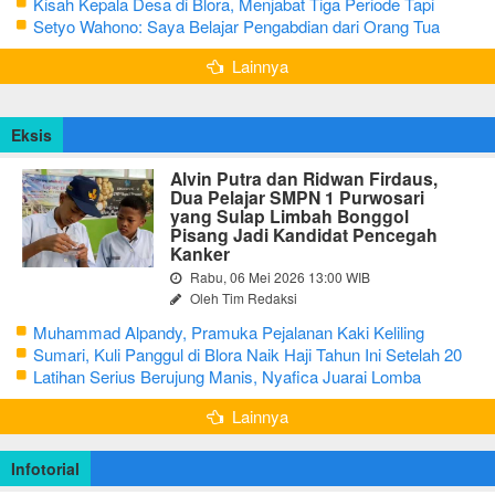
Kisah Kepala Desa di Blora, Menjabat Tiga Periode Tapi
Masih Hidup Sederhana
Setyo Wahono: Saya Belajar Pengabdian dari Orang Tua
Lainnya
Eksis
Alvin Putra dan Ridwan Firdaus,
Dua Pelajar SMPN 1 Purwosari
yang Sulap Limbah Bonggol
Pisang Jadi Kandidat Pencegah
Kanker
Rabu, 06 Mei 2026 13:00 WIB
Oleh Tim Redaksi
Muhammad Alpandy, Pramuka Pejalanan Kaki Keliling
Nusantara dengan Misi Literasi Budaya
Sumari, Kuli Panggul di Blora Naik Haji Tahun Ini Setelah 20
Tahun Sisihkan Uang Receh
Latihan Serius Berujung Manis, Nyafica Juarai Lomba
Bertutur tentang Nilai Hidup Orang Samin
Lainnya
Infotorial