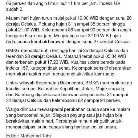
66 persen dan angin timur laut 11 km per jam. Indeks UV
sudah 0.
Malam hari hujan turun mulai pukul 19.00 WIB dengan suhu 28
derajat Celsius. Peluang hujan 31 sampai 38 persen hingga
pukul 21.00 WIB. Kelembapan 86 sampai 90 persen dan angin
tenggara 6 km per jam. Menjelang pukul 22.00 WIB hujan
reda, cuaca kembali berawan dengan suhu 27 derajat Celsius.
BMKG mencatat suhu tertinggi hari ini 35 derajat Celsius dan
terendah 23 derajat Celsius. Matahari terbit pukul 05.34 WIB
dan terbenam pukul 17.23 WIB. Kualitas udara berada pada
indeks 157, kategori tidak sehat. Kelompok sensitif disarankan
memakai masker dan mengurangi aktivitas luar ruang.
Untuk wilayah Kecamatan Bojonegoro, BMKG memprakirakan
kondisi serupa. Kelurahan Kepatihan, Jetak, Mojokampung,
dan Sumbang diprakirakan berawan dengan suhu 24 sampai
32 derajat Celsius dan kelembapan 62 sampai 94 persen.
Warga diimbau mewaspadai perubahan cuaca sore ke malam
yang berpotensi hujan. Siapkan payung atau jas hujan bila
beraktivitas malam hari. Perbanyak minum air putih untuk
mengantisipasi suhu panas siang hari dan polusi udara.
Editor: Mohamad Tohir