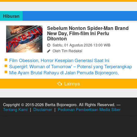
Hiburan
Sebelum Nonton Spider-Man Brand
New Day, Film-film Ini Perlu
Ditonton
Sabtu, 01 Agustus 2026 13:00 WIB
Oleh Tim Redaksi
Film Obession, Horror Kesepian Generasi Saat Ini
Supergirl: Woman of Tomorrow' – Potensi yang Terperangkap
dalam Narasi Generik
Mie Ayam Brutal Rahayu di Jalan Pemuda Bojonegoro,
Kuliner dengan Banyak Pilihan Menu
Lainnya
Copyright © 2015-2026 Berita Bojonegoro. All Rights Reserved. —
Tentang Kami
|
Disclaimer
|
Pedoman Pemberitaan Media Siber