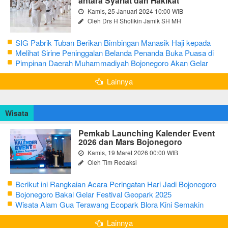
antara Syariat dan Hakikat
Kamis, 25 Januari 2024 10:00 WIB
Oleh Drs H Sholikin Jamik SH MH
SIG Pabrik Tuban Berikan Bimbingan Manasik Haji kepada
CJH Kabupaten Tuban
Melihat Sirine Peninggalan Belanda Penanda Buka Puasa di
Pendopo Bupati Blora
Pimpinan Daerah Muhammadiyah Bojonegoro Akan Gelar
Salat Iduladha 9 Juli 2022
Lainnya
Wisata
Pemkab Launching Kalender Event
2026 dan Mars Bojonegoro
Kamis, 19 Maret 2026 00:00 WIB
Oleh Tim Redaksi
Berikut ini Rangkaian Acara Peringatan Hari Jadi Bojonegoro
Ke-348 Tahun 2025
Bojonegoro Bakal Gelar Festival Geopark 2025
Wisata Alam Gua Terawang Ecopark Blora Kini Semakin
Menarik
Lainnya