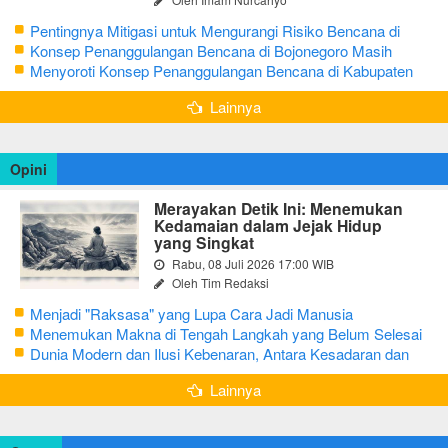
Pentingnya Mitigasi untuk Mengurangi Risiko Bencana di
Bojonegoro
Konsep Penanggulangan Bencana di Bojonegoro Masih
Mengutamakan Tanggap Darurat
Menyoroti Konsep Penanggulangan Bencana di Kabupaten
Bojonegoro
Lainnya
Opini
Merayakan Detik Ini: Menemukan
Kedamaian dalam Jejak Hidup
yang Singkat
Rabu, 08 Juli 2026 17:00 WIB
Oleh Tim Redaksi
Menjadi "Raksasa" yang Lupa Cara Jadi Manusia
Menemukan Makna di Tengah Langkah yang Belum Selesai
Dunia Modern dan Ilusi Kebenaran, Antara Kesadaran dan
terjebak Tipu Daya
Lainnya