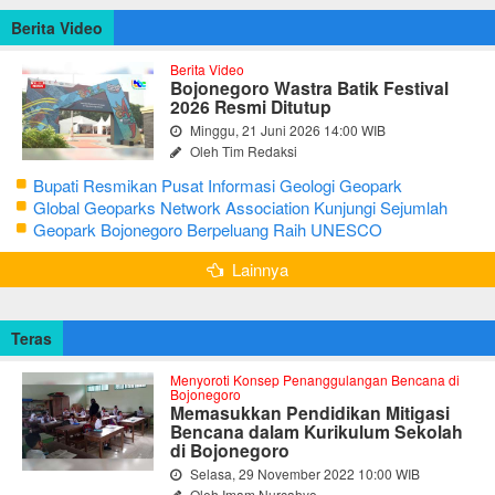
Berita Video
Berita Video
Bojonegoro Wastra Batik Festival
2026 Resmi Ditutup
Minggu, 21 Juni 2026 14:00 WIB
Oleh Tim Redaksi
Bupati Resmikan Pusat Informasi Geologi Geopark
Bojonegoro
Global Geoparks Network Association Kunjungi Sejumlah
Geosite di Bojonegoro
Geopark Bojonegoro Berpeluang Raih UNESCO
Global Geopark
Lainnya
Teras
Menyoroti Konsep Penanggulangan Bencana di
Bojonegoro
Memasukkan Pendidikan Mitigasi
Bencana dalam Kurikulum Sekolah
di Bojonegoro
Selasa, 29 November 2022 10:00 WIB
Oleh Imam Nurcahyo