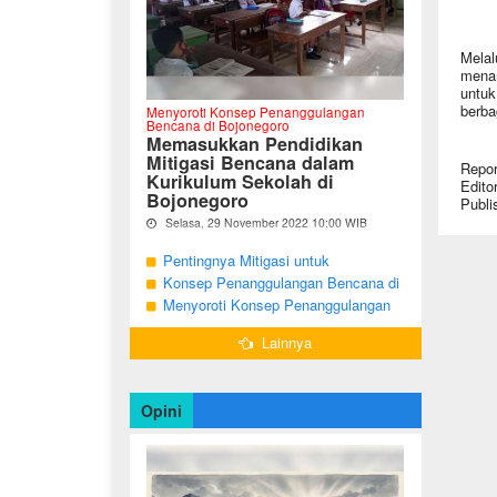
Melal
menar
untuk
berba
Menyoroti Konsep Penanggulangan
Bencana di Bojonegoro
Memasukkan Pendidikan
Mitigasi Bencana dalam
Repor
Kurikulum Sekolah di
Edito
Bojonegoro
Publi
Selasa, 29 November 2022 10:00 WIB
Oleh Imam Nurcahyo
Pentingnya Mitigasi untuk
"Berdasarkan Undang-undang Nomor 24
Mengurangi Risiko Bencana di
Konsep Penanggulangan Bencana di
Tahun 2007, tentang Penanggulangan
Bojonegoro
Bojonegoro Masih Mengutamakan
Menyoroti Konsep Penanggulangan
Bencana, Pemerintah dan Pemerintah
Daerah menjadi penanggung jawab
Tanggap Darurat
Bencana di Kabupaten Bojonegoro
dalam penyelenggaraan
Lainnya
penanggulangan bencana. ...
Opini