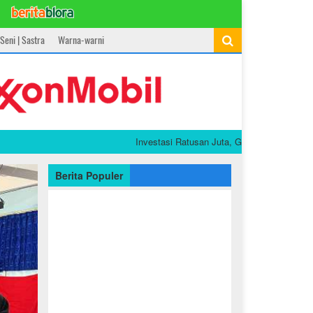
Seni | Sastra
Warna-warni
Investasi Ratusan Juta, Gen Z di Bojonegoro Ini S
Berita Populer