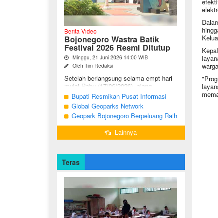
efekt
elektr
Dalam
hingg
Berita Video
Kelua
Bojonegoro Wastra Batik
Festival 2026 Resmi Ditutup
Kepal
Minggu, 21 Juni 2026 14:00 WIB
layan
warga
Oleh Tim Redaksi
Setelah berlangsung selama empt hari
"Prog
mulai Rabu (17/06/2026), ajang
layan
Bojonegoro Wastra Batik Festival
meman
Bupati Resmikan Pusat Informasi
(BWBF) 2026 resmi ditutup oleh Ketua
Geologi Geopark Bojonegoro
Global Geoparks Network
Dekranasda ...
Association Kunjungi Sejumlah
Geopark Bojonegoro Berpeluang Raih
Geosite di Bojonegoro
UNESCO Global Geopark
Lainnya
Teras