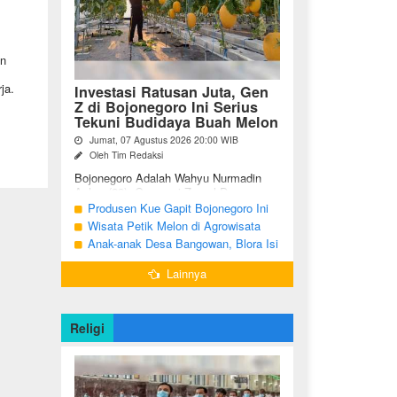
in
ja.
Investasi Ratusan Juta, Gen
Z di Bojonegoro Ini Serius
Tekuni Budidaya Buah Melon
Jumat, 07 Agustus 2026 20:00 WIB
Oleh Tim Redaksi
Bojonegoro Adalah Wahyu Nurmadin
Azhar (23), Generasi Z asal Desa
Sumodikaran RT 004 RW 002,
Produsen Kue Gapit Bojonegoro Ini
Kecamatan Dander, Kabupaten
Banjir Pesanan Hingga Puluhan Juta
Wisata Petik Melon di Agrowisata
Bojonegoro, Jawa ...
di Bulan Ramadan
Girli Farm Blora, Tak Sampai 5 Hari
Anak-anak Desa Bangowan, Blora Isi
Sudah Ludes Terjual
Waktu Jelang Buka Puasa dengan
Lainnya
Latihan Gamelan
Religi