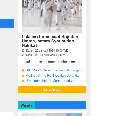
Pakaian Ihram saat Haji dan
Umrah, antara Syariat dan
Hakikat
Kamis, 25 Januari 2024 10:00 WIB
Oleh Drs H Sholikin Jamik SH MH
Judul itu menjadi tema pembekalan
sekaligus pengajian Rabu pagi
(24/01/2024) di Masjid Nabawi al
SIG Pabrik Tuban Berikan Bimbingan
Munawaroh, Madinah, kepada jemaah
Manasik Haji kepada CJH Kabupaten
Melihat Sirine Peninggalan Belanda
umrah dari ...
Tuban
Penanda Buka Puasa di Pendopo
Pimpinan Daerah Muhammadiyah
Bupati Blora
Bojonegoro Akan Gelar Salat
Lainnya
Iduladha 9 Juli 2022
Wisata