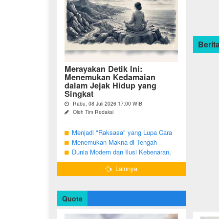
Berita
Merayakan Detik Ini:
Menemukan Kedamaian
dalam Jejak Hidup yang
Singkat
Rabu, 08 Juli 2026 17:00 WIB
Oleh Tim Redaksi
Pernahkah Anda terbangun di suatu
pagi, menatap cermin, dan menyadari
Menjadi "Raksasa" yang Lupa Cara
bahwa garis-garis halus di wajah bukan
Jadi Manusia
Menemukan Makna di Tengah
sekadar tanda penuaan, melainkan ...
Langkah yang Belum Selesai
Dunia Modern dan Ilusi Kebenaran,
Antara Kesadaran dan terjebak Tipu
Lainnya
Daya
Quote