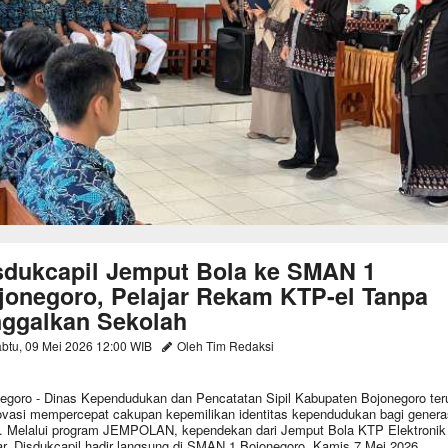
sdukcapil Jemput Bola ke SMAN 1
jonegoro, Pelajar Rekam KTP-el Tanpa
nggalkan Sekolah
btu, 09 Mei 2026 12:00 WIB
Oleh Tim Redaksi
egoro - Dinas Kependudukan dan Pencatatan Sipil Kabupaten Bojonegoro ter
ovasi mempercepat cakupan kepemilikan identitas kependudukan bagi genera
 Melalui program JEMPOLAN, kependekan dari Jemput Bola KTP Elektronik 
ar, Disdukcapil hadir langsung di SMAN 1 Bojonegoro, Kamis 7 Mei 2026.