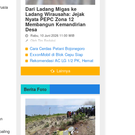
usia
Dari Ladang Migas ke
Ladang Wirausaha: Jejak
Nyata PEPC Zona 12
Membangun Kemandirian
Desa
Rabu, 10 Juni 2026 11:00 WIB
Oleh Tim Redaksi
Cara Cerdas Petani Bojonegoro
Bojonegoro - Berakhirnya fase
pengembangan Proyek Gas Jambaran-
Menguatkan Ekonomi Keluarga
ExxonMobil di Blok Cepu Siap
Tiung Biru (JTB) pada 2021 menjadi
Hadapi Target Produksi 2026
Rekomendasi AC LG 1/2 PK, Hemat
titik balik bagi ratusan pemuda Desa
Listrik dan Pendinginan Maksimal
Bandungrejo, ...
Lainnya
Berita Foto
an
paling