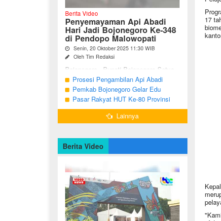
Progr
Berita Video
17 ta
Penyemayaman Api Abadi
biome
Hari Jadi Bojonegoro Ke-348
kanto
di Pendopo Malowopati
Senin, 20 Oktober 2025 11:30 WIB
Oleh Tim Redaksi
Bojonegoro - Bupati Bojonegoro Setyo
Wahono, didampingi Wakil Bupati Nurul
Prosesi Pengambilan Api Abadi
Azizah dan Ketua DPRD Abdulloh
Peringatan Hari Jadi Bojonegoro Ke-
Pemkab Bojonegoro Gelar Edu
Umar, bersama jajaran Forkopimda
348
Champ dan Coaching Clinic Seni
Pasar Rakyat HUT Ke-80 Provinsi
Bojonegoro ...
Reog dan Jaranan
Jawa Timur di Bojonegoro
Lainnya
Berita Video
Kepal
merup
pelay
"Kami