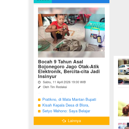
Bocah 9 Tahun Asal
Bojonegoro Jago Otak-Atik
Elektronik, Bercita-cita Jadi
Insinyur
Sabtu, 11 April 2026 19:00 WIB
Oleh Tim Redaksi
Bojonegoro - Berbeda dari anak-anak
seusianya, seorang bocah dari Desa
Pratikno, di Mata Mantan Bupati
Growok, Kecamatan Dander, Kabupaten
Bojonegoro, Kang Yoto
Kisah Kepala Desa di Blora,
Bojonegoro ini justru memiliki minat
Menjabat Tiga Periode Tapi Masih
Setyo Wahono: Saya Belajar
besar ...
Hidup Sederhana
Pengabdian dari Orang Tua
Lainnya