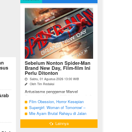
an
Sebelum Nonton Spider-Man
usus
Brand New Day, Film-film Ini
Perlu Ditonton
Sabtu, 01 Agustus 2026 13:00 WIB
Oleh Tim Redaksi
Antusiasme penggemar Marvel
Arab
Cinematic Universe (MCU) kini kembali
meningkat seiring tayangnya
Film Obession, Horror Kesepian
petualangan terbaru Spider-Man Brand
Generasi Saat Ini
Supergirl: Woman of Tomorrow' –
New Day. Bagi penggemar garis ...
Potensi yang Terperangkap dalam
Mie Ayam Brutal Rahayu di Jalan
Narasi Generik
Pemuda Bojonegoro, Kuliner dengan
Lainnya
Banyak Pilihan Menu