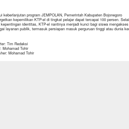
ui keberlanjutan program JEMPOLAN, Pemerintah Kabupaten Bojonegoro
getkan kepemilikan KTP-el di tingkat pelajar dapat tercapai 100 persen. Sela
 kepentingan identitas, KTP-el nantinya menjadi kunci bagi siswa mengakses
gai layanan publik, termasuk persiapan masuk perguruan tinggi atau dunia ker
ter: Tim Redaksi
r: Mohamad Tohir
sher: Mohamad Tohir