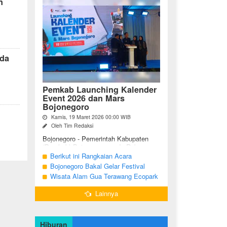
n
rda
Pemkab Launching Kalender
Event 2026 dan Mars
Bojonegoro
Kamis, 19 Maret 2026 00:00 WIB
Oleh Tim Redaksi
Bojonegoro - Pemerintah Kabupaten
(Pemkab) Bojonegoro, pada Rabu
malam (18/03/2026), bertempat di Jalan
Berikut ini Rangkaian Acara
Mas Tumapel Bojoonegoro,
Peringatan Hari Jadi Bojonegoro Ke-
Bojonegoro Bakal Gelar Festival
melaunching Kalender Event
348 Tahun 2025
Geopark 2025
Wisata Alam Gua Terawang Ecopark
Bojonegoro ...
Blora Kini Semakin Menarik
Lainnya
Hiburan