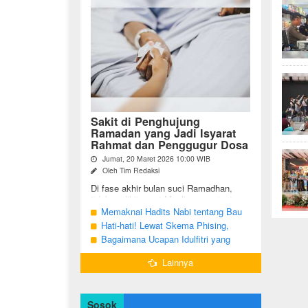
Sakit di Penghujung
Ramadan yang Jadi Isyarat
Rahmat dan Penggugur Dosa
Jumat, 20 Maret 2026 10:00 WIB
Oleh Tim Redaksi
Di fase akhir bulan suci Ramadhan,
tidak sedikit umat Muslim yang justru
diuji dengan kondisi kesehatan yang
Memaknai Hadits Nabi tentang Bau
menurun. Di tengah ...
Mulut Orang Berpuasa Secara Bijak
Hati-hati! Lewat Skema Phising,
Agar Tidak Menggangu
Akun Instagram Bisa Dibajak Kurang
Bagaimana Ucapan Idulfitri yang
dari 3 Menit
Benar Sesuai Sunah Rasulullah
Lainnya
Sosok