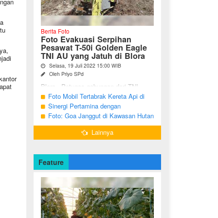
angan
ta
tu
Berita Foto
Foto Evakuasi Serpihan
Pesawat T-50i Golden Eagle
ya,
TNI AU yang Jatuh di Blora
jadi
Selasa, 19 Juli 2022 15:00 WIB
Oleh Priyo SPd
kantor
Blora - Petugas gabungan dari TNI,
apat
Polri, BPBD dan warga sekitar terus
Foto Mobil Tertabrak Kereta Api di
melakukan pencarian terhadap serpihan
Kalitidu, Bojonegoro
Sinergi Pertamina dengan
pesawat tempur T-50i Golden ...
Masyarakat Desa
Foto: Goa Janggut di Kawasan Hutan
Ngorogunung, Bubulan, Bojonegoro
Lainnya
Feature