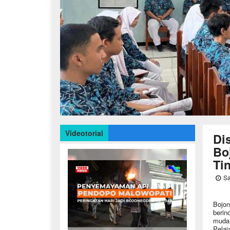
Videotorial
Di
Bo
Ti
Sa
Bojon
berin
muda.
Pelaj