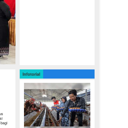
Infotorial
us
si
bagi