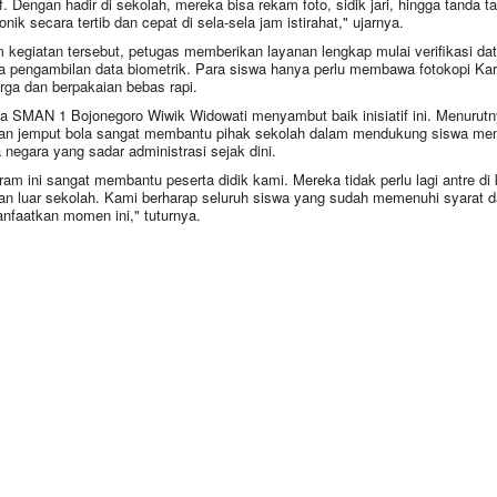
if. Dengan hadir di sekolah, mereka bisa rekam foto, sidik jari, hingga tanda t
onik secara tertib dan cepat di sela-sela jam istirahat," ujarnya.
 kegiatan tersebut, petugas memberikan layanan lengkap mulai verifikasi da
a pengambilan data biometrik. Para siswa hanya perlu membawa fotokopi Kar
rga dan berpakaian bebas rapi.
a SMAN 1 Bojonegoro Wiwik Widowati menyambut baik inisiatif ini. Menurutn
an jemput bola sangat membantu pihak sekolah dalam mendukung siswa men
 negara yang sadar administrasi sejak dini.
ram ini sangat membantu peserta didik kami. Mereka tidak perlu lagi antre di 
an luar sekolah. Kami berharap seluruh siswa yang sudah memenuhi syarat d
faatkan momen ini," tuturnya.