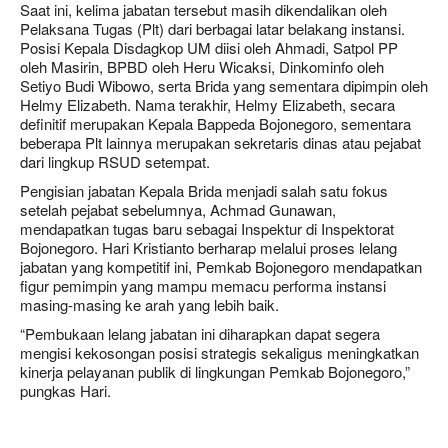
Saat ini, kelima jabatan tersebut masih dikendalikan oleh
Pelaksana Tugas (Plt) dari berbagai latar belakang instansi.
Posisi Kepala Disdagkop UM diisi oleh Ahmadi, Satpol PP
oleh Masirin, BPBD oleh Heru Wicaksi, Dinkominfo oleh
Setiyo Budi Wibowo, serta Brida yang sementara dipimpin oleh
Helmy Elizabeth. Nama terakhir, Helmy Elizabeth, secara
definitif merupakan Kepala Bappeda Bojonegoro, sementara
beberapa Plt lainnya merupakan sekretaris dinas atau pejabat
dari lingkup RSUD setempat.
Pengisian jabatan Kepala Brida menjadi salah satu fokus
setelah pejabat sebelumnya, Achmad Gunawan,
mendapatkan tugas baru sebagai Inspektur di Inspektorat
Bojonegoro. Hari Kristianto berharap melalui proses lelang
jabatan yang kompetitif ini, Pemkab Bojonegoro mendapatkan
figur pemimpin yang mampu memacu performa instansi
masing-masing ke arah yang lebih baik.
“Pembukaan lelang jabatan ini diharapkan dapat segera
mengisi kekosongan posisi strategis sekaligus meningkatkan
kinerja pelayanan publik di lingkungan Pemkab Bojonegoro,”
pungkas Hari.