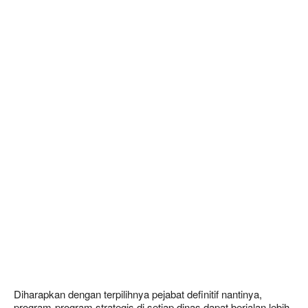
Diharapkan dengan terpilihnya pejabat definitif nantinya,
program-program strategis di setiap dinas dapat berjalan lebih