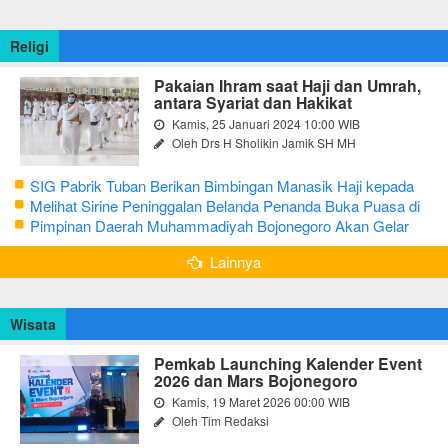
Religi
Pakaian Ihram saat Haji dan Umrah,
antara Syariat dan Hakikat
Kamis, 25 Januari 2024 10:00 WIB
Oleh Drs H Sholikin Jamik SH MH
SIG Pabrik Tuban Berikan Bimbingan Manasik Haji kepada
CJH Kabupaten Tuban
Melihat Sirine Peninggalan Belanda Penanda Buka Puasa di
Pendopo Bupati Blora
Pimpinan Daerah Muhammadiyah Bojonegoro Akan Gelar
Salat Iduladha 9 Juli 2022
Lainnya
Wisata
Pemkab Launching Kalender Event
2026 dan Mars Bojonegoro
Kamis, 19 Maret 2026 00:00 WIB
Oleh Tim Redaksi