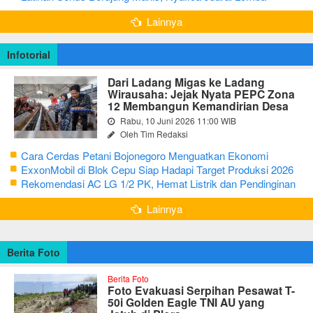
Bertutur tentang Nilai Hidup Orang Samin
Lainnya
Infotorial
Dari Ladang Migas ke Ladang
Wirausaha: Jejak Nyata PEPC Zona
12 Membangun Kemandirian Desa
Rabu, 10 Juni 2026 11:00 WIB
Oleh Tim Redaksi
Cara Cerdas Petani Bojonegoro Menguatkan Ekonomi
Keluarga
ExxonMobil di Blok Cepu Siap Hadapi Target Produksi 2026
Rekomendasi AC LG 1/2 PK, Hemat Listrik dan Pendinginan
Maksimal
Lainnya
Berita Foto
Berita Foto
Foto Evakuasi Serpihan Pesawat T-
50i Golden Eagle TNI AU yang