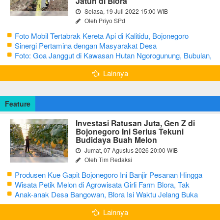
Jatuh di Blora
Selasa, 19 Juli 2022 15:00 WIB
Oleh Priyo SPd
Foto Mobil Tertabrak Kereta Api di Kalitidu, Bojonegoro
Sinergi Pertamina dengan Masyarakat Desa
Foto: Goa Janggut di Kawasan Hutan Ngorogunung, Bubulan,
Bojonegoro
Lainnya
Feature
Investasi Ratusan Juta, Gen Z di
Bojonegoro Ini Serius Tekuni
Budidaya Buah Melon
Jumat, 07 Agustus 2026 20:00 WIB
Oleh Tim Redaksi
Produsen Kue Gapit Bojonegoro Ini Banjir Pesanan Hingga
Puluhan Juta di Bulan Ramadan
Wisata Petik Melon di Agrowisata Girli Farm Blora, Tak
Sampai 5 Hari Sudah Ludes Terjual
Anak-anak Desa Bangowan, Blora Isi Waktu Jelang Buka
Puasa dengan Latihan Gamelan
Lainnya