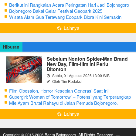
Berikut ini Rangkaian Acara Peringatan Hari Jadi Bojonegoro
Ke-348 Tahun 2025
Bojonegoro Bakal Gelar Festival Geopark 2025
Wisata Alam Gua Terawang Ecopark Blora Kini Semakin
Menarik
Lainnya
Hiburan
Sebelum Nonton Spider-Man Brand
New Day, Film-film Ini Perlu
Ditonton
Sabtu, 01 Agustus 2026 13:00 WIB
Oleh Tim Redaksi
Film Obession, Horror Kesepian Generasi Saat Ini
Supergirl: Woman of Tomorrow' – Potensi yang Terperangkap
dalam Narasi Generik
Mie Ayam Brutal Rahayu di Jalan Pemuda Bojonegoro,
Kuliner dengan Banyak Pilihan Menu
Lainnya
Copyright © 2015-2026 Berita Bojonegoro. All Rights Reserved. —