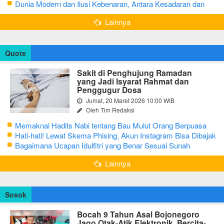
Dunia Modern dan Ilusi Kebenaran, Antara Kesadaran dan
terjebak Tipu Daya
Lainnya
Quote
Sakit di Penghujung Ramadan
yang Jadi Isyarat Rahmat dan
Penggugur Dosa
Jumat, 20 Maret 2026 10:00 WIB
Oleh Tim Redaksi
Memaknai Hadits Nabi tentang Bau Mulut Orang Berpuasa
Secara Bijak Agar Tidak Menggangu
Hati-hati! Lewat Skema Phising, Akun Instagram Bisa Dibajak
Kurang dari 3 Menit
Bagaimana Ucapan Idulfitri yang Benar Sesuai Sunah
Rasulullah
Lainnya
Sosok
Bocah 9 Tahun Asal Bojonegoro
Jago Otak-Atik Elektronik, Bercita-