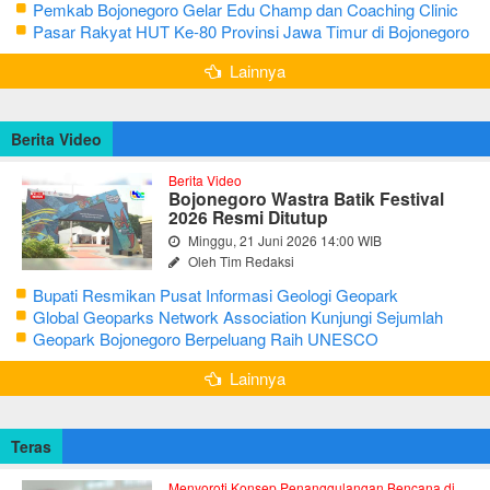
Bojonegoro Ke-348
Pemkab Bojonegoro Gelar Edu Champ dan Coaching Clinic
Seni Reog dan Jaranan
Pasar Rakyat HUT Ke-80 Provinsi Jawa Timur di Bojonegoro
Lainnya
Berita Video
Berita Video
Bojonegoro Wastra Batik Festival
2026 Resmi Ditutup
Minggu, 21 Juni 2026 14:00 WIB
Oleh Tim Redaksi
Bupati Resmikan Pusat Informasi Geologi Geopark
Bojonegoro
Global Geoparks Network Association Kunjungi Sejumlah
Geosite di Bojonegoro
Geopark Bojonegoro Berpeluang Raih UNESCO
Global Geopark
Lainnya
Teras
Menyoroti Konsep Penanggulangan Bencana di