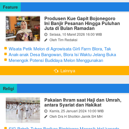
Feature
Produsen Kue Gapit Bojonegoro
Ini Banjir Pesanan Hingga Puluhan
Juta di Bulan Ramadan
Selasa, 10 Maret 2026 16:00 WIB
Oleh Tim Redaksi
Wisata Petik Melon di Agrowisata Girli Farm Blora, Tak
Sampai 5 Hari Sudah Ludes Terjual
Anak-anak Desa Bangowan, Blora Isi Waktu Jelang Buka
Puasa dengan Latihan Gamelan
Menengok Potensi Budidaya Melon Menggunakan
Greenhouse di Bojonegoro
Lainnya
Religi
Pakaian Ihram saat Haji dan Umrah,
antara Syariat dan Hakikat
Kamis, 25 Januari 2024 10:00 WIB
Oleh Drs H Sholikin Jamik SH MH
SIG Pabrik Tuban Berikan Bimbingan Manasik Haji kepada