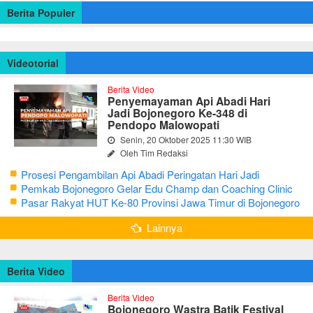
Berita Populer
Videotorial
Berita Video
Penyemayaman Api Abadi Hari
Jadi Bojonegoro Ke-348 di
Pendopo Malowopati
Senin, 20 Oktober 2025 11:30 WIB
Oleh Tim Redaksi
Prosesi Pengambilan Api Abadi Peringatan Hari Jadi
Bojonegoro Ke-348
Pemkab Bojonegoro Gelar Edu Champ dan Coaching Clinic
Seni Reog dan Jaranan
Pasar Rakyat HUT Ke-80 Provinsi Jawa Timur di Bojonegoro
Lainnya
Berita Video
Berita Video
Bojonegoro Wastra Batik Festival