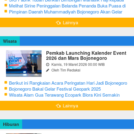
CJH Kabupaten Tuban
Melihat Sirine Peninggalan Belanda Penanda Buka Puasa di
Pendopo Bupati Blora
Pimpinan Daerah Muhammadiyah Bojonegoro Akan Gelar
Salat Iduladha 9 Juli 2022
Lainnya
Wisata
Pemkab Launching Kalender Event
2026 dan Mars Bojonegoro
Kamis, 19 Maret 2026 00:00 WIB
Oleh Tim Redaksi
Berikut ini Rangkaian Acara Peringatan Hari Jadi Bojonegoro
Ke-348 Tahun 2025
Bojonegoro Bakal Gelar Festival Geopark 2025
Wisata Alam Gua Terawang Ecopark Blora Kini Semakin
Menarik
Lainnya
Hiburan