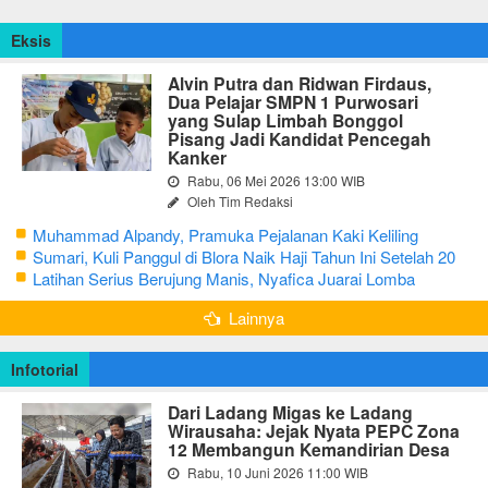
Eksis
Alvin Putra dan Ridwan Firdaus,
Dua Pelajar SMPN 1 Purwosari
yang Sulap Limbah Bonggol
Pisang Jadi Kandidat Pencegah
Kanker
Rabu, 06 Mei 2026 13:00 WIB
Oleh Tim Redaksi
Muhammad Alpandy, Pramuka Pejalanan Kaki Keliling
Nusantara dengan Misi Literasi Budaya
Sumari, Kuli Panggul di Blora Naik Haji Tahun Ini Setelah 20
Tahun Sisihkan Uang Receh
Latihan Serius Berujung Manis, Nyafica Juarai Lomba
Bertutur tentang Nilai Hidup Orang Samin
Lainnya
Infotorial
Dari Ladang Migas ke Ladang
Wirausaha: Jejak Nyata PEPC Zona
12 Membangun Kemandirian Desa
Rabu, 10 Juni 2026 11:00 WIB