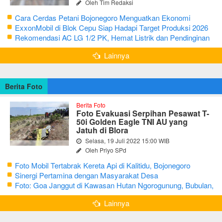
Oleh Tim Redaksi
Cara Cerdas Petani Bojonegoro Menguatkan Ekonomi
Keluarga
ExxonMobil di Blok Cepu Siap Hadapi Target Produksi 2026
Rekomendasi AC LG 1/2 PK, Hemat Listrik dan Pendinginan
Maksimal
Lainnya
Berita Foto
Berita Foto
Foto Evakuasi Serpihan Pesawat T-
50i Golden Eagle TNI AU yang
Jatuh di Blora
Selasa, 19 Juli 2022 15:00 WIB
Oleh Priyo SPd
Foto Mobil Tertabrak Kereta Api di Kalitidu, Bojonegoro
Sinergi Pertamina dengan Masyarakat Desa
Foto: Goa Janggut di Kawasan Hutan Ngorogunung, Bubulan,
Bojonegoro
Lainnya