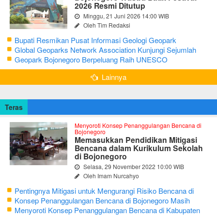
2026 Resmi Ditutup
Minggu, 21 Juni 2026 14:00 WIB
Oleh Tim Redaksi
Bupati Resmikan Pusat Informasi Geologi Geopark
Bojonegoro
Global Geoparks Network Association Kunjungi Sejumlah
Geosite di Bojonegoro
Geopark Bojonegoro Berpeluang Raih UNESCO
Global Geopark
Lainnya
Teras
Menyoroti Konsep Penanggulangan Bencana di
Bojonegoro
Memasukkan Pendidikan Mitigasi
Bencana dalam Kurikulum Sekolah
di Bojonegoro
Selasa, 29 November 2022 10:00 WIB
Oleh Imam Nurcahyo
Pentingnya Mitigasi untuk Mengurangi Risiko Bencana di
Bojonegoro
Konsep Penanggulangan Bencana di Bojonegoro Masih
Mengutamakan Tanggap Darurat
Menyoroti Konsep Penanggulangan Bencana di Kabupaten