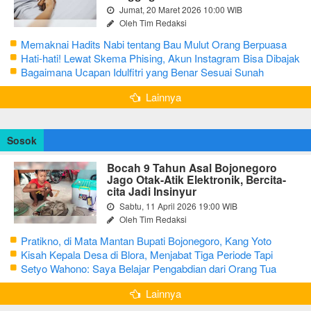
Jumat, 20 Maret 2026 10:00 WIB
Oleh Tim Redaksi
Memaknai Hadits Nabi tentang Bau Mulut Orang Berpuasa
Secara Bijak Agar Tidak Menggangu
Hati-hati! Lewat Skema Phising, Akun Instagram Bisa Dibajak
Kurang dari 3 Menit
Bagaimana Ucapan Idulfitri yang Benar Sesuai Sunah
Rasulullah
Lainnya
Sosok
Bocah 9 Tahun Asal Bojonegoro
Jago Otak-Atik Elektronik, Bercita-
cita Jadi Insinyur
Sabtu, 11 April 2026 19:00 WIB
Oleh Tim Redaksi
Pratikno, di Mata Mantan Bupati Bojonegoro, Kang Yoto
Kisah Kepala Desa di Blora, Menjabat Tiga Periode Tapi
Masih Hidup Sederhana
Setyo Wahono: Saya Belajar Pengabdian dari Orang Tua
Lainnya