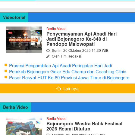
Videotorial
Berita Video
Penyemayaman Api Abadi Hari
Jadi Bojonegoro Ke-348 di
Pendopo Malowopati
Senin, 20 Oktober 2025 11:30 WIB
Oleh Tim Redaksi
Prosesi Pengambilan Api Abadi Peringatan Hari Jadi
Bojonegoro Ke-348
Pemkab Bojonegoro Gelar Edu Champ dan Coaching Clinic
Seni Reog dan Jaranan
Pasar Rakyat HUT Ke-80 Provinsi Jawa Timur di Bojonegoro
Lainnya
Berita Video
Berita Video
Bojonegoro Wastra Batik Festival
2026 Resmi Ditutup
Minggu, 21 Juni 2026 14:00 WIB