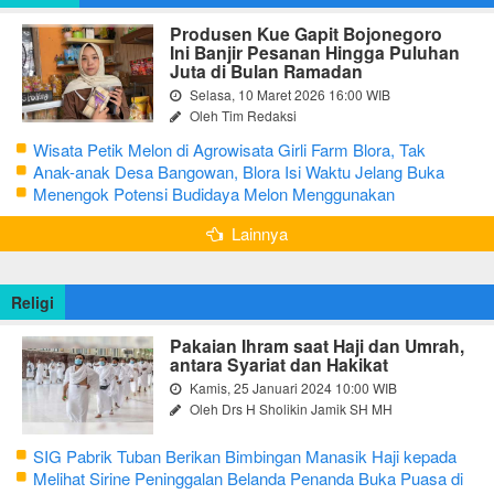
Produsen Kue Gapit Bojonegoro
Ini Banjir Pesanan Hingga Puluhan
Juta di Bulan Ramadan
Selasa, 10 Maret 2026 16:00 WIB
Oleh Tim Redaksi
Wisata Petik Melon di Agrowisata Girli Farm Blora, Tak
Sampai 5 Hari Sudah Ludes Terjual
Anak-anak Desa Bangowan, Blora Isi Waktu Jelang Buka
Puasa dengan Latihan Gamelan
Menengok Potensi Budidaya Melon Menggunakan
Greenhouse di Bojonegoro
Lainnya
Religi
Pakaian Ihram saat Haji dan Umrah,
antara Syariat dan Hakikat
Kamis, 25 Januari 2024 10:00 WIB
Oleh Drs H Sholikin Jamik SH MH
SIG Pabrik Tuban Berikan Bimbingan Manasik Haji kepada
CJH Kabupaten Tuban
Melihat Sirine Peninggalan Belanda Penanda Buka Puasa di