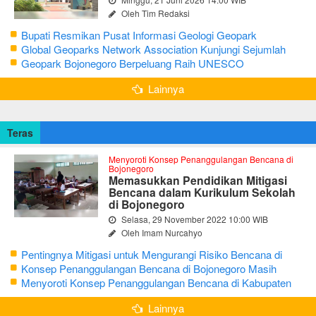
Oleh Tim Redaksi
Bupati Resmikan Pusat Informasi Geologi Geopark
Bojonegoro
Global Geoparks Network Association Kunjungi Sejumlah
Geosite di Bojonegoro
Geopark Bojonegoro Berpeluang Raih UNESCO
Global Geopark
Lainnya
Teras
Menyoroti Konsep Penanggulangan Bencana di
Bojonegoro
Memasukkan Pendidikan Mitigasi
Bencana dalam Kurikulum Sekolah
di Bojonegoro
Selasa, 29 November 2022 10:00 WIB
Oleh Imam Nurcahyo
Pentingnya Mitigasi untuk Mengurangi Risiko Bencana di
Bojonegoro
Konsep Penanggulangan Bencana di Bojonegoro Masih
Mengutamakan Tanggap Darurat
Menyoroti Konsep Penanggulangan Bencana di Kabupaten
Bojonegoro
Lainnya