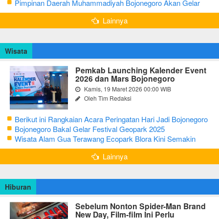
Pendopo Bupati Blora
Pimpinan Daerah Muhammadiyah Bojonegoro Akan Gelar
Salat Iduladha 9 Juli 2022
Lainnya
Wisata
Pemkab Launching Kalender Event
2026 dan Mars Bojonegoro
Kamis, 19 Maret 2026 00:00 WIB
Oleh Tim Redaksi
Berikut ini Rangkaian Acara Peringatan Hari Jadi Bojonegoro
Ke-348 Tahun 2025
Bojonegoro Bakal Gelar Festival Geopark 2025
Wisata Alam Gua Terawang Ecopark Blora Kini Semakin
Menarik
Lainnya
Hiburan
Sebelum Nonton Spider-Man Brand
New Day, Film-film Ini Perlu