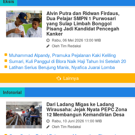
Eksis
Alvin Putra dan Ridwan Firdaus,
Dua Pelajar SMPN 1 Purwosari
yang Sulap Limbah Bonggol
Pisang Jadi Kandidat Pencegah
Kanker
Rabu, 06 Mei 2026 13:00 WIB
Oleh Tim Redaksi
Muhammad Alpandy, Pramuka Pejalanan Kaki Keliling
Nusantara dengan Misi Literasi Budaya
Sumari, Kuli Panggul di Blora Naik Haji Tahun Ini Setelah 20
Tahun Sisihkan Uang Receh
Latihan Serius Berujung Manis, Nyafica Juarai Lomba
Bertutur tentang Nilai Hidup Orang Samin
Lainnya
Infotorial
Dari Ladang Migas ke Ladang
Wirausaha: Jejak Nyata PEPC Zona
12 Membangun Kemandirian Desa
Rabu, 10 Juni 2026 11:00 WIB
Oleh Tim Redaksi