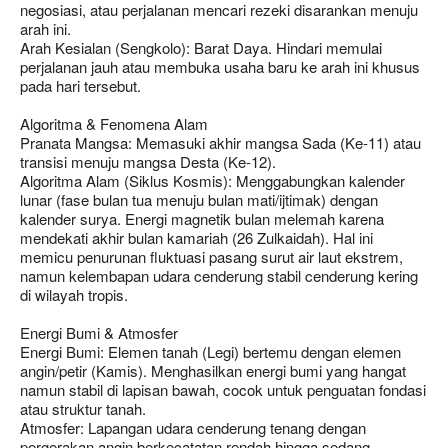
negosiasi, atau perjalanan mencari rezeki disarankan menuju
arah ini.
Arah Kesialan (Sengkolo): Barat Daya. Hindari memulai
perjalanan jauh atau membuka usaha baru ke arah ini khusus
pada hari tersebut.
Algoritma & Fenomena Alam
Pranata Mangsa: Memasuki akhir mangsa Sada (Ke-11) atau
transisi menuju mangsa Desta (Ke-12).
Algoritma Alam (Siklus Kosmis): Menggabungkan kalender
lunar (fase bulan tua menuju bulan mati/ijtimak) dengan
kalender surya. Energi magnetik bulan melemah karena
mendekati akhir bulan kamariah (26 Zulkaidah). Hal ini
memicu penurunan fluktuasi pasang surut air laut ekstrem,
namun kelembapan udara cenderung stabil cenderung kering
di wilayah tropis.
Energi Bumi & Atmosfer
Energi Bumi: Elemen tanah (Legi) bertemu dengan elemen
angin/petir (Kamis). Menghasilkan energi bumi yang hangat
namun stabil di lapisan bawah, cocok untuk penguatan fondasi
atau struktur tanah.
Atmosfer: Lapangan udara cenderung tenang dengan
pergerakan angin berkecatatan rendah hingga sedang.