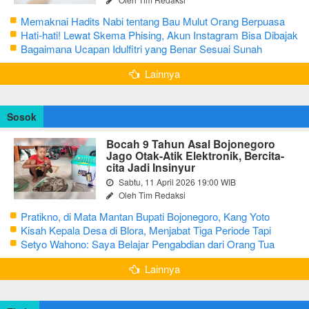
Memaknai Hadits Nabi tentang Bau Mulut Orang Berpuasa
Secara Bijak Agar Tidak Menggangu
Hati-hati! Lewat Skema Phising, Akun Instagram Bisa Dibajak
Kurang dari 3 Menit
Bagaimana Ucapan Idulfitri yang Benar Sesuai Sunah
Rasulullah
Lainnya
Sosok
Bocah 9 Tahun Asal Bojonegoro
Jago Otak-Atik Elektronik, Bercita-
cita Jadi Insinyur
Sabtu, 11 April 2026 19:00 WIB
Oleh Tim Redaksi
Pratikno, di Mata Mantan Bupati Bojonegoro, Kang Yoto
Kisah Kepala Desa di Blora, Menjabat Tiga Periode Tapi
Masih Hidup Sederhana
Setyo Wahono: Saya Belajar Pengabdian dari Orang Tua
Lainnya