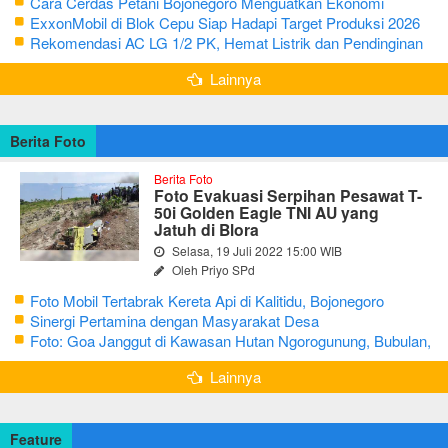
Cara Cerdas Petani Bojonegoro Menguatkan Ekonomi
Keluarga
ExxonMobil di Blok Cepu Siap Hadapi Target Produksi 2026
Rekomendasi AC LG 1/2 PK, Hemat Listrik dan Pendinginan
Maksimal
Lainnya
Berita Foto
Berita Foto
Foto Evakuasi Serpihan Pesawat T-
50i Golden Eagle TNI AU yang
Jatuh di Blora
Selasa, 19 Juli 2022 15:00 WIB
Oleh Priyo SPd
Foto Mobil Tertabrak Kereta Api di Kalitidu, Bojonegoro
Sinergi Pertamina dengan Masyarakat Desa
Foto: Goa Janggut di Kawasan Hutan Ngorogunung, Bubulan,
Bojonegoro
Lainnya
Feature