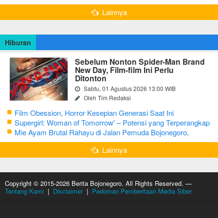
Menarik
Lainnya
Hiburan
Sebelum Nonton Spider-Man Brand
New Day, Film-film Ini Perlu
Ditonton
Sabtu, 01 Agustus 2026 13:00 WIB
Oleh Tim Redaksi
Film Obession, Horror Kesepian Generasi Saat Ini
Supergirl: Woman of Tomorrow' – Potensi yang Terperangkap
dalam Narasi Generik
Mie Ayam Brutal Rahayu di Jalan Pemuda Bojonegoro,
Kuliner dengan Banyak Pilihan Menu
Lainnya
Copyright © 2015-2026 Berita Bojonegoro. All Rights Reserved. —
Tentang Kami
|
Disclaimer
|
Pedoman Pemberitaan Media Siber