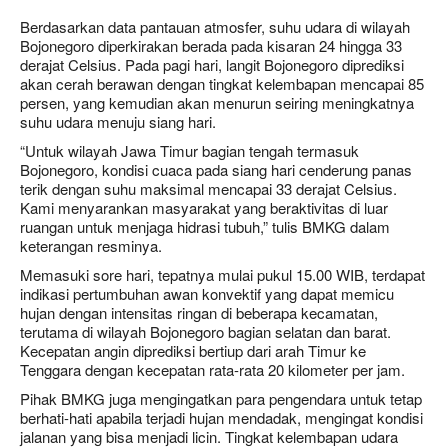
Berdasarkan data pantauan atmosfer, suhu udara di wilayah
Bojonegoro diperkirakan berada pada kisaran 24 hingga 33
derajat Celsius. Pada pagi hari, langit Bojonegoro diprediksi
akan cerah berawan dengan tingkat kelembapan mencapai 85
persen, yang kemudian akan menurun seiring meningkatnya
suhu udara menuju siang hari.
“Untuk wilayah Jawa Timur bagian tengah termasuk
Bojonegoro, kondisi cuaca pada siang hari cenderung panas
terik dengan suhu maksimal mencapai 33 derajat Celsius.
Kami menyarankan masyarakat yang beraktivitas di luar
ruangan untuk menjaga hidrasi tubuh,” tulis BMKG dalam
keterangan resminya.
Memasuki sore hari, tepatnya mulai pukul 15.00 WIB, terdapat
indikasi pertumbuhan awan konvektif yang dapat memicu
hujan dengan intensitas ringan di beberapa kecamatan,
terutama di wilayah Bojonegoro bagian selatan dan barat.
Kecepatan angin diprediksi bertiup dari arah Timur ke
Tenggara dengan kecepatan rata-rata 20 kilometer per jam.
Pihak BMKG juga mengingatkan para pengendara untuk tetap
berhati-hati apabila terjadi hujan mendadak, mengingat kondisi
jalanan yang bisa menjadi licin. Tingkat kelembapan udara