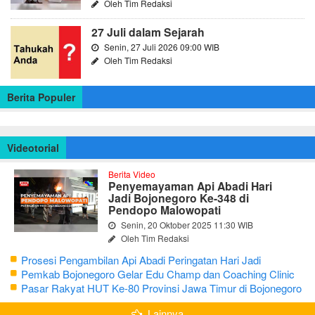
Oleh Tim Redaksi
27 Juli dalam Sejarah
Senin, 27 Juli 2026 09:00 WIB
Oleh Tim Redaksi
Berita Populer
Videotorial
Berita Video
Penyemayaman Api Abadi Hari
Jadi Bojonegoro Ke-348 di
Pendopo Malowopati
Senin, 20 Oktober 2025 11:30 WIB
Oleh Tim Redaksi
Prosesi Pengambilan Api Abadi Peringatan Hari Jadi
Bojonegoro Ke-348
Pemkab Bojonegoro Gelar Edu Champ dan Coaching Clinic
Seni Reog dan Jaranan
Pasar Rakyat HUT Ke-80 Provinsi Jawa Timur di Bojonegoro
Lainnya