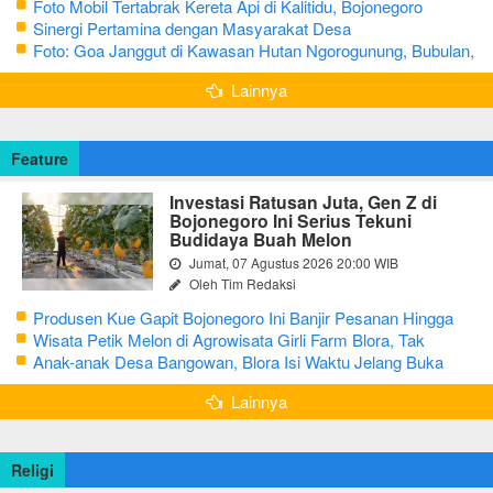
Foto Mobil Tertabrak Kereta Api di Kalitidu, Bojonegoro
Sinergi Pertamina dengan Masyarakat Desa
Foto: Goa Janggut di Kawasan Hutan Ngorogunung, Bubulan,
Bojonegoro
Lainnya
Feature
Investasi Ratusan Juta, Gen Z di
Bojonegoro Ini Serius Tekuni
Budidaya Buah Melon
Jumat, 07 Agustus 2026 20:00 WIB
Oleh Tim Redaksi
Produsen Kue Gapit Bojonegoro Ini Banjir Pesanan Hingga
Puluhan Juta di Bulan Ramadan
Wisata Petik Melon di Agrowisata Girli Farm Blora, Tak
Sampai 5 Hari Sudah Ludes Terjual
Anak-anak Desa Bangowan, Blora Isi Waktu Jelang Buka
Puasa dengan Latihan Gamelan
Lainnya
Religi