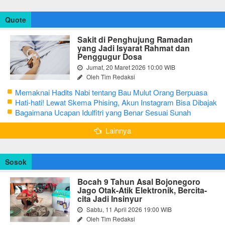
Quote
Sakit di Penghujung Ramadan
yang Jadi Isyarat Rahmat dan
Penggugur Dosa
Jumat, 20 Maret 2026 10:00 WIB
Oleh Tim Redaksi
Memaknai Hadits Nabi tentang Bau Mulut Orang Berpuasa
Secara Bijak Agar Tidak Menggangu
Hati-hati! Lewat Skema Phising, Akun Instagram Bisa Dibajak
Kurang dari 3 Menit
Bagaimana Ucapan Idulfitri yang Benar Sesuai Sunah
Rasulullah
Lainnya
Sosok
Bocah 9 Tahun Asal Bojonegoro
Jago Otak-Atik Elektronik, Bercita-
cita Jadi Insinyur
Sabtu, 11 April 2026 19:00 WIB
Oleh Tim Redaksi