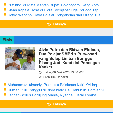
Pratikno, di Mata Mantan Bupati Bojonegoro, Kang Yoto
Kisah Kepala Desa di Blora, Menjabat Tiga Periode Tapi
Masih Hidup Sederhana
Setyo Wahono: Saya Belajar Pengabdian dari Orang Tua
Lainnya
Eksis
Alvin Putra dan Ridwan Firdaus,
Dua Pelajar SMPN 1 Purwosari
yang Sulap Limbah Bonggol
Pisang Jadi Kandidat Pencegah
Kanker
Rabu, 06 Mei 2026 13:00 WIB
Oleh Tim Redaksi
Muhammad Alpandy, Pramuka Pejalanan Kaki Keliling
Nusantara dengan Misi Literasi Budaya
Sumari, Kuli Panggul di Blora Naik Haji Tahun Ini Setelah 20
Tahun Sisihkan Uang Receh
Latihan Serius Berujung Manis, Nyafica Juarai Lomba
Bertutur tentang Nilai Hidup Orang Samin
Lainnya