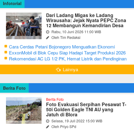
Infotorial
Dari Ladang Migas ke Ladang
Wirausaha: Jejak Nyata PEPC Zona
12 Membangun Kemandirian Desa
Rabu, 10 Juni 2026 11:00 WIB
Oleh Tim Redaksi
Cara Cerdas Petani Bojonegoro Menguatkan Ekonomi
Keluarga
ExxonMobil di Blok Cepu Siap Hadapi Target Produksi 2026
Rekomendasi AC LG 1/2 PK, Hemat Listrik dan Pendinginan
Maksimal
Lainnya
Berita Foto
Berita Foto
Foto Evakuasi Serpihan Pesawat T-
50i Golden Eagle TNI AU yang
Jatuh di Blora
Selasa, 19 Juli 2022 15:00 WIB
Oleh Priyo SPd