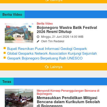
Berita Video
Berita Video
Bojonegoro Wastra Batik Festival
2026 Resmi Ditutup
Minggu, 21 Juni 2026 14:00 WIB
Oleh Tim Redaksi
Bupati Resmikan Pusat Informasi Geologi Geopark
Bojonegoro
Global Geoparks Network Association Kunjungi Sejumlah
Geosite di Bojonegoro
Geopark Bojonegoro Berpeluang Raih UNESCO
Global Geopark
Lainnya
Teras
Menyoroti Konsep Penanggulangan Bencana di
Bojonegoro
Memasukkan Pendidikan Mitigasi
Bencana dalam Kurikulum Sekolah
di Bojonegoro