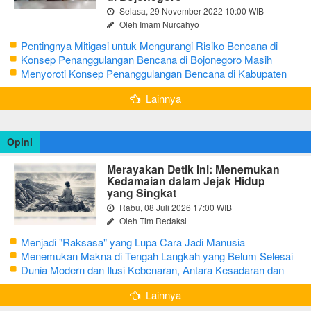
Selasa, 29 November 2022 10:00 WIB
Oleh Imam Nurcahyo
Pentingnya Mitigasi untuk Mengurangi Risiko Bencana di
Bojonegoro
Konsep Penanggulangan Bencana di Bojonegoro Masih
Mengutamakan Tanggap Darurat
Menyoroti Konsep Penanggulangan Bencana di Kabupaten
Bojonegoro
Lainnya
Opini
Merayakan Detik Ini: Menemukan
Kedamaian dalam Jejak Hidup
yang Singkat
Rabu, 08 Juli 2026 17:00 WIB
Oleh Tim Redaksi
Menjadi "Raksasa" yang Lupa Cara Jadi Manusia
Menemukan Makna di Tengah Langkah yang Belum Selesai
Dunia Modern dan Ilusi Kebenaran, Antara Kesadaran dan
terjebak Tipu Daya
Lainnya