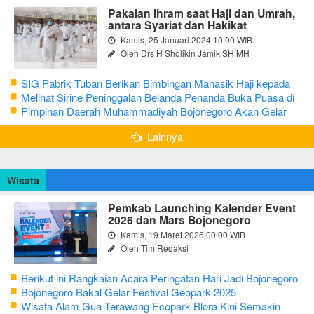
Pakaian Ihram saat Haji dan Umrah,
antara Syariat dan Hakikat
Kamis, 25 Januari 2024 10:00 WIB
Oleh Drs H Sholikin Jamik SH MH
SIG Pabrik Tuban Berikan Bimbingan Manasik Haji kepada
CJH Kabupaten Tuban
Melihat Sirine Peninggalan Belanda Penanda Buka Puasa di
Pendopo Bupati Blora
Pimpinan Daerah Muhammadiyah Bojonegoro Akan Gelar
Salat Iduladha 9 Juli 2022
Lainnya
Wisata
Pemkab Launching Kalender Event
2026 dan Mars Bojonegoro
Kamis, 19 Maret 2026 00:00 WIB
Oleh Tim Redaksi
Berikut ini Rangkaian Acara Peringatan Hari Jadi Bojonegoro
Ke-348 Tahun 2025
Bojonegoro Bakal Gelar Festival Geopark 2025
Wisata Alam Gua Terawang Ecopark Blora Kini Semakin