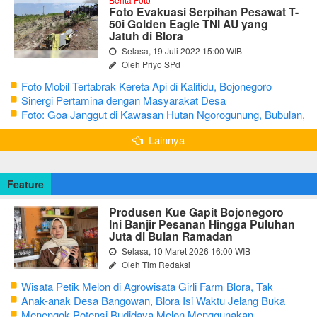
Foto Evakuasi Serpihan Pesawat T-
50i Golden Eagle TNI AU yang
Jatuh di Blora
Selasa, 19 Juli 2022 15:00 WIB
Oleh Priyo SPd
Foto Mobil Tertabrak Kereta Api di Kalitidu, Bojonegoro
Sinergi Pertamina dengan Masyarakat Desa
Foto: Goa Janggut di Kawasan Hutan Ngorogunung, Bubulan,
Bojonegoro
Lainnya
Feature
Produsen Kue Gapit Bojonegoro
Ini Banjir Pesanan Hingga Puluhan
Juta di Bulan Ramadan
Selasa, 10 Maret 2026 16:00 WIB
Oleh Tim Redaksi
Wisata Petik Melon di Agrowisata Girli Farm Blora, Tak
Sampai 5 Hari Sudah Ludes Terjual
Anak-anak Desa Bangowan, Blora Isi Waktu Jelang Buka
Puasa dengan Latihan Gamelan
Menengok Potensi Budidaya Melon Menggunakan