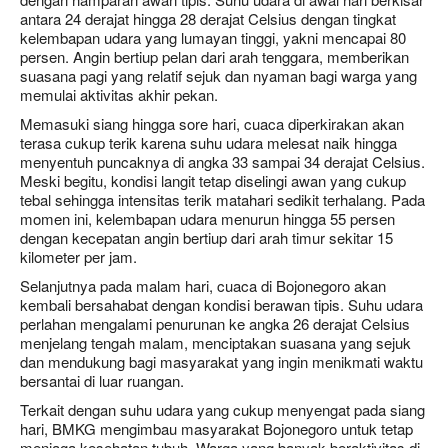
antara 24 derajat hingga 28 derajat Celsius dengan tingkat
kelembapan udara yang lumayan tinggi, yakni mencapai 80
persen. Angin bertiup pelan dari arah tenggara, memberikan
suasana pagi yang relatif sejuk dan nyaman bagi warga yang
memulai aktivitas akhir pekan.
Memasuki siang hingga sore hari, cuaca diperkirakan akan
terasa cukup terik karena suhu udara melesat naik hingga
menyentuh puncaknya di angka 33 sampai 34 derajat Celsius.
Meski begitu, kondisi langit tetap diselingi awan yang cukup
tebal sehingga intensitas terik matahari sedikit terhalang. Pada
momen ini, kelembapan udara menurun hingga 55 persen
dengan kecepatan angin bertiup dari arah timur sekitar 15
kilometer per jam.
Selanjutnya pada malam hari, cuaca di Bojonegoro akan
kembali bersahabat dengan kondisi berawan tipis. Suhu udara
perlahan mengalami penurunan ke angka 26 derajat Celsius
menjelang tengah malam, menciptakan suasana yang sejuk
dan mendukung bagi masyarakat yang ingin menikmati waktu
bersantai di luar ruangan.
Terkait dengan suhu udara yang cukup menyengat pada siang
hari, BMKG mengimbau masyarakat Bojonegoro untuk tetap
menjaga kesehatan tubuh. Warga yang banyak beraktivitas di