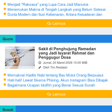
Menjadi "Raksasa" yang Lupa Cara Jadi Manusia
Menemukan Makna di Tengah Langkah yang Belum Selesai
Dunia Modern dan Ilusi Kebenaran, Antara Kesadaran dan
terjebak Tipu Daya
Lainnya
Quote
Sakit di Penghujung Ramadan
yang Jadi Isyarat Rahmat dan
Penggugur Dosa
Jumat, 20 Maret 2026 10:00 WIB
Oleh Tim Redaksi
Memaknai Hadits Nabi tentang Bau Mulut Orang Berpuasa
Secara Bijak Agar Tidak Menggangu
Hati-hati! Lewat Skema Phising, Akun Instagram Bisa Dibajak
Kurang dari 3 Menit
Bagaimana Ucapan Idulfitri yang Benar Sesuai Sunah
Rasulullah
Lainnya
Sosok