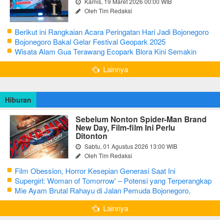
Kamis, 19 Maret 2026 00:00 WIB
Oleh Tim Redaksi
Berikut ini Rangkaian Acara Peringatan Hari Jadi Bojonegoro
Ke-348 Tahun 2025
Bojonegoro Bakal Gelar Festival Geopark 2025
Wisata Alam Gua Terawang Ecopark Blora Kini Semakin
Menarik
Lainnya
Hiburan
Sebelum Nonton Spider-Man Brand
New Day, Film-film Ini Perlu
Ditonton
Sabtu, 01 Agustus 2026 13:00 WIB
Oleh Tim Redaksi
Film Obession, Horror Kesepian Generasi Saat Ini
Supergirl: Woman of Tomorrow' – Potensi yang Terperangkap
dalam Narasi Generik
Mie Ayam Brutal Rahayu di Jalan Pemuda Bojonegoro,
Kuliner dengan Banyak Pilihan Menu
Lainnya