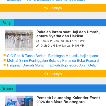
Greenhouse di Bojonegoro
Lainnya
Religi
Pakaian Ihram saat Haji dan Umrah,
antara Syariat dan Hakikat
Kamis, 25 Januari 2024 10:00 WIB
Oleh Drs H Sholikin Jamik SH MH
SIG Pabrik Tuban Berikan Bimbingan Manasik Haji kepada
CJH Kabupaten Tuban
Melihat Sirine Peninggalan Belanda Penanda Buka Puasa di
Pendopo Bupati Blora
Pimpinan Daerah Muhammadiyah Bojonegoro Akan Gelar
Salat Iduladha 9 Juli 2022
Lainnya
Wisata
Pemkab Launching Kalender Event
2026 dan Mars Bojonegoro