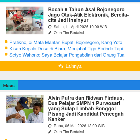
Bocah 9 Tahun Asal Bojonegoro
Jago Otak-Atik Elektronik, Bercita-
cita Jadi Insinyur
Sabtu, 11 April 2026 19:00 WIB
Oleh Tim Redaksi
Pratikno, di Mata Mantan Bupati Bojonegoro, Kang Yoto
Kisah Kepala Desa di Blora, Menjabat Tiga Periode Tapi
Masih Hidup Sederhana
Setyo Wahono: Saya Belajar Pengabdian dari Orang Tua
Lainnya
Eksis
Alvin Putra dan Ridwan Firdaus,
Dua Pelajar SMPN 1 Purwosari
yang Sulap Limbah Bonggol
Pisang Jadi Kandidat Pencegah
Kanker
Rabu, 06 Mei 2026 13:00 WIB
Oleh Tim Redaksi