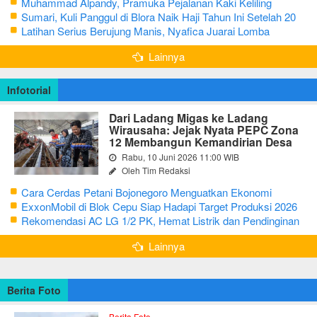
Muhammad Alpandy, Pramuka Pejalanan Kaki Keliling
Nusantara dengan Misi Literasi Budaya
Sumari, Kuli Panggul di Blora Naik Haji Tahun Ini Setelah 20
Tahun Sisihkan Uang Receh
Latihan Serius Berujung Manis, Nyafica Juarai Lomba
Bertutur tentang Nilai Hidup Orang Samin
Lainnya
Infotorial
Dari Ladang Migas ke Ladang
Wirausaha: Jejak Nyata PEPC Zona
12 Membangun Kemandirian Desa
Rabu, 10 Juni 2026 11:00 WIB
Oleh Tim Redaksi
Cara Cerdas Petani Bojonegoro Menguatkan Ekonomi
Keluarga
ExxonMobil di Blok Cepu Siap Hadapi Target Produksi 2026
Rekomendasi AC LG 1/2 PK, Hemat Listrik dan Pendinginan
Maksimal
Lainnya
Berita Foto
Berita Foto