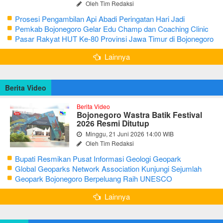
Oleh Tim Redaksi
Prosesi Pengambilan Api Abadi Peringatan Hari Jadi
Bojonegoro Ke-348
Pemkab Bojonegoro Gelar Edu Champ dan Coaching Clinic
Seni Reog dan Jaranan
Pasar Rakyat HUT Ke-80 Provinsi Jawa Timur di Bojonegoro
Lainnya
Berita Video
Berita Video
Bojonegoro Wastra Batik Festival
2026 Resmi Ditutup
Minggu, 21 Juni 2026 14:00 WIB
Oleh Tim Redaksi
Bupati Resmikan Pusat Informasi Geologi Geopark
Bojonegoro
Global Geoparks Network Association Kunjungi Sejumlah
Geosite di Bojonegoro
Geopark Bojonegoro Berpeluang Raih UNESCO
Global Geopark
Lainnya