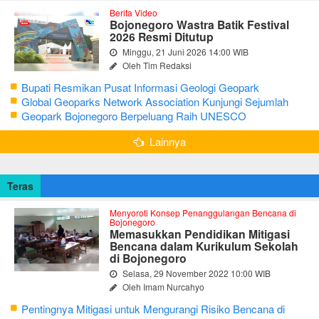
Berita Video
Bojonegoro Wastra Batik Festival
2026 Resmi Ditutup
Minggu, 21 Juni 2026 14:00 WIB
Oleh Tim Redaksi
Bupati Resmikan Pusat Informasi Geologi Geopark
Bojonegoro
Global Geoparks Network Association Kunjungi Sejumlah
Geosite di Bojonegoro
Geopark Bojonegoro Berpeluang Raih UNESCO
Global Geopark
Lainnya
Teras
Menyoroti Konsep Penanggulangan Bencana di
Bojonegoro
Memasukkan Pendidikan Mitigasi
Bencana dalam Kurikulum Sekolah
di Bojonegoro
Selasa, 29 November 2022 10:00 WIB
Oleh Imam Nurcahyo
Pentingnya Mitigasi untuk Mengurangi Risiko Bencana di