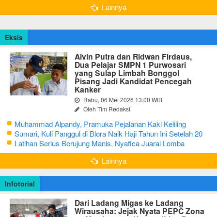
Lainnya
Eksis
Alvin Putra dan Ridwan Firdaus,
Dua Pelajar SMPN 1 Purwosari
yang Sulap Limbah Bonggol
Pisang Jadi Kandidat Pencegah
Kanker
Rabu, 06 Mei 2026 13:00 WIB
Oleh Tim Redaksi
Muhammad Alpandy, Pramuka Pejalanan Kaki Keliling
Nusantara dengan Misi Literasi Budaya
Sumari, Kuli Panggul di Blora Naik Haji Tahun Ini Setelah 20
Tahun Sisihkan Uang Receh
Latihan Serius Berujung Manis, Nyafica Juarai Lomba
Bertutur tentang Nilai Hidup Orang Samin
Lainnya
Infotorial
Dari Ladang Migas ke Ladang
Wirausaha: Jejak Nyata PEPC Zona