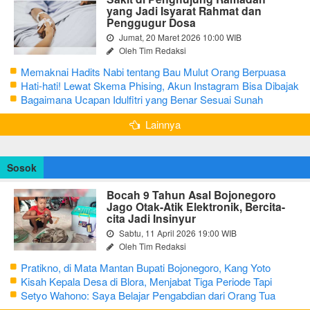
yang Jadi Isyarat Rahmat dan
Penggugur Dosa
Jumat, 20 Maret 2026 10:00 WIB
Oleh Tim Redaksi
Memaknai Hadits Nabi tentang Bau Mulut Orang Berpuasa
Secara Bijak Agar Tidak Menggangu
Hati-hati! Lewat Skema Phising, Akun Instagram Bisa Dibajak
Kurang dari 3 Menit
Bagaimana Ucapan Idulfitri yang Benar Sesuai Sunah
Rasulullah
Lainnya
Sosok
Bocah 9 Tahun Asal Bojonegoro
Jago Otak-Atik Elektronik, Bercita-
cita Jadi Insinyur
Sabtu, 11 April 2026 19:00 WIB
Oleh Tim Redaksi
Pratikno, di Mata Mantan Bupati Bojonegoro, Kang Yoto
Kisah Kepala Desa di Blora, Menjabat Tiga Periode Tapi
Masih Hidup Sederhana
Setyo Wahono: Saya Belajar Pengabdian dari Orang Tua