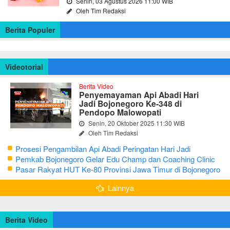
Senin, 03 Agustus 2026 11:00 WIB
Oleh Tim Redaksi
Berita Populer
Videotorial
Berita Video
Penyemayaman Api Abadi Hari
Jadi Bojonegoro Ke-348 di
Pendopo Malowopati
Senin, 20 Oktober 2025 11:30 WIB
Oleh Tim Redaksi
Prosesi Pengambilan Api Abadi Peringatan Hari Jadi
Bojonegoro Ke-348
Pemkab Bojonegoro Gelar Edu Champ dan Coaching Clinic
Seni Reog dan Jaranan
Pasar Rakyat HUT Ke-80 Provinsi Jawa Timur di Bojonegoro
Lainnya
Berita Video