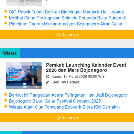
SIG Pabrik Tuban Berikan Bimbingan Manasik Haji kepada
CJH Kabupaten Tuban
Melihat Sirine Peninggalan Belanda Penanda Buka Puasa di
Pendopo Bupati Blora
Pimpinan Daerah Muhammadiyah Bojonegoro Akan Gelar
Salat Iduladha 9 Juli 2022
Lainnya
Wisata
Pemkab Launching Kalender Event
2026 dan Mars Bojonegoro
Kamis, 19 Maret 2026 00:00 WIB
Oleh Tim Redaksi
Berikut ini Rangkaian Acara Peringatan Hari Jadi Bojonegoro
Ke-348 Tahun 2025
Bojonegoro Bakal Gelar Festival Geopark 2025
Wisata Alam Gua Terawang Ecopark Blora Kini Semakin
Menarik
Lainnya