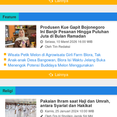
Lainnya
Feature
Produsen Kue Gapit Bojonegoro
Ini Banjir Pesanan Hingga Puluhan
Juta di Bulan Ramadan
Selasa, 10 Maret 2026 16:00 WIB
Oleh Tim Redaksi
Wisata Petik Melon di Agrowisata Girli Farm Blora, Tak
Sampai 5 Hari Sudah Ludes Terjual
Anak-anak Desa Bangowan, Blora Isi Waktu Jelang Buka
Puasa dengan Latihan Gamelan
Menengok Potensi Budidaya Melon Menggunakan
Greenhouse di Bojonegoro
Lainnya
Religi
Pakaian Ihram saat Haji dan Umrah,
antara Syariat dan Hakikat
Kamis, 25 Januari 2024 10:00 WIB
Oleh Drs H Sholikin Jamik SH MH