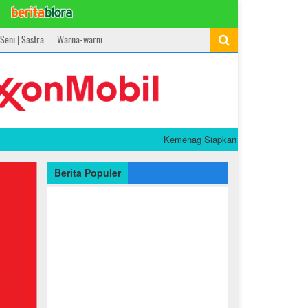
Seni | Sastra
Warna-warni
Kemenag Siapkan 90 Buku PAI dan Bahasa A
Berita Populer