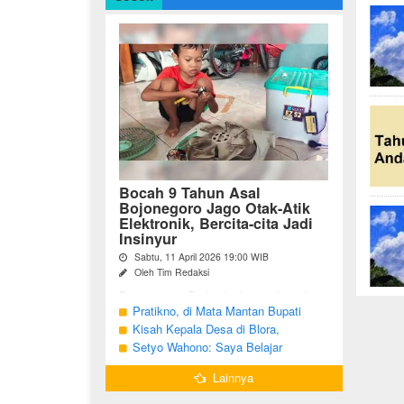
Bocah 9 Tahun Asal
Bojonegoro Jago Otak-Atik
Elektronik, Bercita-cita Jadi
Insinyur
Sabtu, 11 April 2026 19:00 WIB
Oleh Tim Redaksi
Bojonegoro - Berbeda dari anak-anak
seusianya, seorang bocah dari Desa
Pratikno, di Mata Mantan Bupati
Growok, Kecamatan Dander, Kabupaten
Bojonegoro, Kang Yoto
Kisah Kepala Desa di Blora,
Bojonegoro ini justru memiliki minat
Menjabat Tiga Periode Tapi Masih
Setyo Wahono: Saya Belajar
besar ...
Hidup Sederhana
Pengabdian dari Orang Tua
Lainnya