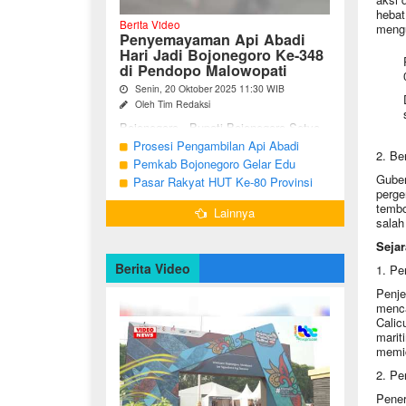
hebat
Berita Video
mengu
Penyemayaman Api Abadi
Hari Jadi Bojonegoro Ke-348
di Pendopo Malowopati
Senin, 20 Oktober 2025 11:30 WIB
Oleh Tim Redaksi
Bojonegoro - Bupati Bojonegoro Setyo
Wahono, didampingi Wakil Bupati Nurul
Prosesi Pengambilan Api Abadi
2. Be
Azizah dan Ketua DPRD Abdulloh
Peringatan Hari Jadi Bojonegoro Ke-
Pemkab Bojonegoro Gelar Edu
Umar, bersama jajaran Forkopimda
Guber
348
Champ dan Coaching Clinic Seni
Pasar Rakyat HUT Ke-80 Provinsi
Bojonegoro ...
perge
Reog dan Jaranan
Jawa Timur di Bojonegoro
tembo
Lainnya
salah
Sejar
Berita Video
1. Pe
Penje
menca
Calic
marit
memic
2. Pe
Pener