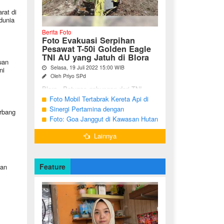
rat di
dunia
Berita Foto
Foto Evakuasi Serpihan
Pesawat T-50i Golden Eagle
TNI AU yang Jatuh di Blora
uan
Selasa, 19 Juli 2022 15:00 WIB
ni
Oleh Priyo SPd
Blora - Petugas gabungan dari TNI,
Polri, BPBD dan warga sekitar terus
Foto Mobil Tertabrak Kereta Api di
melakukan pencarian terhadap serpihan
Kalitidu, Bojonegoro
Sinergi Pertamina dengan
erbang
pesawat tempur T-50i Golden ...
Masyarakat Desa
Foto: Goa Janggut di Kawasan Hutan
Ngorogunung, Bubulan, Bojonegoro
Lainnya
Feature
dan