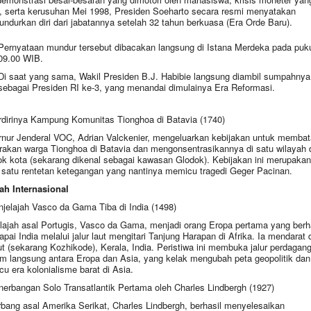
, serta kerusuhan Mei 1998, Presiden Soeharto secara resmi menyatakan
ndurkan diri dari jabatannya setelah 32 tahun berkuasa (Era Orde Baru).
Pernyataan mundur tersebut dibacakan langsung di Istana Merdeka pada puk
09.00 WIB.
Di saat yang sama, Wakil Presiden B.J. Habibie langsung diambil sumpahnya
sebagai Presiden RI ke-3, yang menandai dimulainya Era Reformasi.
rdirinya Kampung Komunitas Tionghoa di Batavia (1740)
nur Jenderal VOC, Adrian Valckenier, mengeluarkan kebijakan untuk membat
rakan warga Tionghoa di Batavia dan mengonsentrasikannya di satu wilayah d
k kota (sekarang dikenal sebagai kawasan Glodok). Kebijakan ini merupakan
 satu rentetan ketegangan yang nantinya memicu tragedi Geger Pacinan.
ah Internasional
njelajah Vasco da Gama Tiba di India (1498)
lajah asal Portugis, Vasco da Gama, menjadi orang Eropa pertama yang berh
pai India melalui jalur laut mengitari Tanjung Harapan di Afrika. Ia mendarat d
ut (sekarang Kozhikode), Kerala, India. Peristiwa ini membuka jalur perdagan
im langsung antara Eropa dan Asia, yang kelak mengubah peta geopolitik dan
u era kolonialisme barat di Asia.
nerbangan Solo Transatlantik Pertama oleh Charles Lindbergh (1927)
bang asal Amerika Serikat, Charles Lindbergh, berhasil menyelesaikan