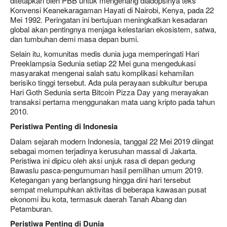
ditetapkan oleh PBB untuk mengenang diadopsinya teks
Konvensi Keanekaragaman Hayati di Nairobi, Kenya, pada 22
Mei 1992. Peringatan ini bertujuan meningkatkan kesadaran
global akan pentingnya menjaga kelestarian ekosistem, satwa,
dan tumbuhan demi masa depan bumi.
Selain itu, komunitas medis dunia juga memperingati Hari
Preeklampsia Sedunia setiap 22 Mei guna mengedukasi
masyarakat mengenai salah satu komplikasi kehamilan
berisiko tinggi tersebut. Ada pula perayaan subkultur berupa
Hari Goth Sedunia serta Bitcoin Pizza Day yang merayakan
transaksi pertama menggunakan mata uang kripto pada tahun
2010.
Peristiwa Penting di Indonesia
Dalam sejarah modern Indonesia, tanggal 22 Mei 2019 diingat
sebagai momen terjadinya kerusuhan massal di Jakarta.
Peristiwa ini dipicu oleh aksi unjuk rasa di depan gedung
Bawaslu pasca-pengumuman hasil pemilihan umum 2019.
Ketegangan yang berlangsung hingga dini hari tersebut
sempat melumpuhkan aktivitas di beberapa kawasan pusat
ekonomi ibu kota, termasuk daerah Tanah Abang dan
Petamburan.
Peristiwa Penting di Dunia