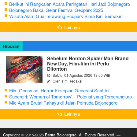
Berikut ini Rangkaian Acara Peringatan Hari Jadi Bojonegoro
Ke-348 Tahun 2025
Bojonegoro Bakal Gelar Festival Geopark 2025
Wisata Alam Gua Terawang Ecopark Blora Kini Semakin
Menarik
Lainnya
Hiburan
Sebelum Nonton Spider-Man Brand
New Day, Film-film Ini Perlu
Ditonton
Sabtu, 01 Agustus 2026 13:00 WIB
Oleh Tim Redaksi
Film Obession, Horror Kesepian Generasi Saat Ini
Supergirl: Woman of Tomorrow' – Potensi yang Terperangkap
dalam Narasi Generik
Mie Ayam Brutal Rahayu di Jalan Pemuda Bojonegoro,
Kuliner dengan Banyak Pilihan Menu
Lainnya
Copyright © 2015-2026 Berita Bojonegoro. All Rights Reserved. —