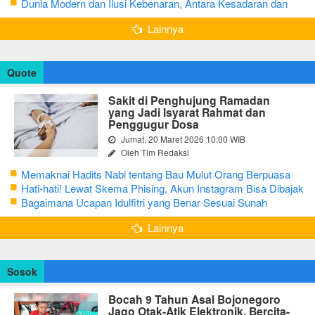
Dunia Modern dan Ilusi Kebenaran, Antara Kesadaran dan
terjebak Tipu Daya
Lainnya
Quote
Sakit di Penghujung Ramadan
yang Jadi Isyarat Rahmat dan
Penggugur Dosa
Jumat, 20 Maret 2026 10:00 WIB
Oleh Tim Redaksi
Memaknai Hadits Nabi tentang Bau Mulut Orang Berpuasa
Secara Bijak Agar Tidak Menggangu
Hati-hati! Lewat Skema Phising, Akun Instagram Bisa Dibajak
Kurang dari 3 Menit
Bagaimana Ucapan Idulfitri yang Benar Sesuai Sunah
Rasulullah
Lainnya
Sosok
Bocah 9 Tahun Asal Bojonegoro
Jago Otak-Atik Elektronik, Bercita-