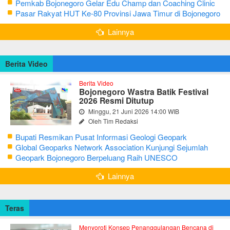
Bojonegoro Ke-348
Pemkab Bojonegoro Gelar Edu Champ dan Coaching Clinic
Seni Reog dan Jaranan
Pasar Rakyat HUT Ke-80 Provinsi Jawa Timur di Bojonegoro
Lainnya
Berita Video
Berita Video
Bojonegoro Wastra Batik Festival
2026 Resmi Ditutup
Minggu, 21 Juni 2026 14:00 WIB
Oleh Tim Redaksi
Bupati Resmikan Pusat Informasi Geologi Geopark
Bojonegoro
Global Geoparks Network Association Kunjungi Sejumlah
Geosite di Bojonegoro
Geopark Bojonegoro Berpeluang Raih UNESCO
Global Geopark
Lainnya
Teras
Menyoroti Konsep Penanggulangan Bencana di