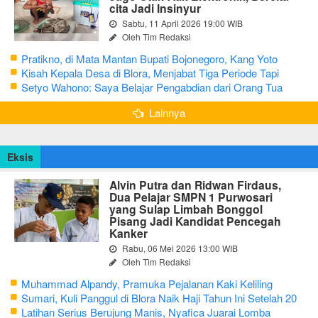
cita Jadi Insinyur
Sabtu, 11 April 2026 19:00 WIB
Oleh Tim Redaksi
Pratikno, di Mata Mantan Bupati Bojonegoro, Kang Yoto
Kisah Kepala Desa di Blora, Menjabat Tiga Periode Tapi
Masih Hidup Sederhana
Setyo Wahono: Saya Belajar Pengabdian dari Orang Tua
Lainnya
Eksis
Alvin Putra dan Ridwan Firdaus,
Dua Pelajar SMPN 1 Purwosari
yang Sulap Limbah Bonggol
Pisang Jadi Kandidat Pencegah
Kanker
Rabu, 06 Mei 2026 13:00 WIB
Oleh Tim Redaksi
Muhammad Alpandy, Pramuka Pejalanan Kaki Keliling
Nusantara dengan Misi Literasi Budaya
Sumari, Kuli Panggul di Blora Naik Haji Tahun Ini Setelah 20
Tahun Sisihkan Uang Receh
Latihan Serius Berujung Manis, Nyafica Juarai Lomba