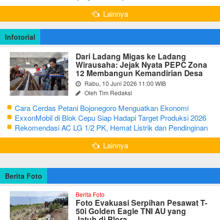
Bertutur tentang Nilai Hidup Orang Samin
Lainnya
Infotorial
Dari Ladang Migas ke Ladang
Wirausaha: Jejak Nyata PEPC Zona
12 Membangun Kemandirian Desa
Rabu, 10 Juni 2026 11:00 WIB
Oleh Tim Redaksi
Cara Cerdas Petani Bojonegoro Menguatkan Ekonomi
Keluarga
ExxonMobil di Blok Cepu Siap Hadapi Target Produksi 2026
Rekomendasi AC LG 1/2 PK, Hemat Listrik dan Pendinginan
Maksimal
Lainnya
Berita Foto
Berita Foto
Foto Evakuasi Serpihan Pesawat T-
50i Golden Eagle TNI AU yang
Jatuh di Blora