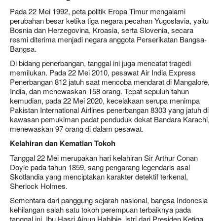
Pada 22 Mei 1992, peta politik Eropa Timur mengalami
perubahan besar ketika tiga negara pecahan Yugoslavia, yaitu
Bosnia dan Herzegovina, Kroasia, serta Slovenia, secara
resmi diterima menjadi negara anggota Perserikatan Bangsa-
Bangsa.
Di bidang penerbangan, tanggal ini juga mencatat tragedi
memilukan. Pada 22 Mei 2010, pesawat Air India Express
Penerbangan 812 jatuh saat mencoba mendarat di Mangalore,
India, dan menewaskan 158 orang. Tepat sepuluh tahun
kemudian, pada 22 Mei 2020, kecelakaan serupa menimpa
Pakistan International Airlines penerbangan 8303 yang jatuh di
kawasan pemukiman padat penduduk dekat Bandara Karachi,
menewaskan 97 orang di dalam pesawat.
Kelahiran dan Kematian Tokoh
Tanggal 22 Mei merupakan hari kelahiran Sir Arthur Conan
Doyle pada tahun 1859, sang pengarang legendaris asal
Skotlandia yang menciptakan karakter detektif terkenal,
Sherlock Holmes.
Sementara dari panggung sejarah nasional, bangsa Indonesia
kehilangan salah satu tokoh perempuan terbaiknya pada
tanggal ini. Ibu Hasri Ainun Habibie, istri dari Presiden Ketiga