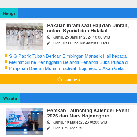
Religi
Pakaian Ihram saat Haji dan Umrah,
antara Syariat dan Hakikat
Kamis, 25 Januari 2024 10:00 WIB
Oleh Drs H Sholikin Jamik SH MH
SIG Pabrik Tuban Berikan Bimbingan Manasik Haji kepada
CJH Kabupaten Tuban
Melihat Sirine Peninggalan Belanda Penanda Buka Puasa di
Pendopo Bupati Blora
Pimpinan Daerah Muhammadiyah Bojonegoro Akan Gelar
Salat Iduladha 9 Juli 2022
Lainnya
Wisata
Pemkab Launching Kalender Event
2026 dan Mars Bojonegoro
Kamis, 19 Maret 2026 00:00 WIB
Oleh Tim Redaksi