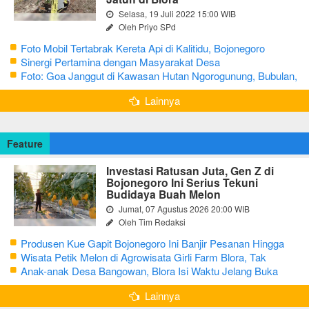
Selasa, 19 Juli 2022 15:00 WIB
Oleh Priyo SPd
Foto Mobil Tertabrak Kereta Api di Kalitidu, Bojonegoro
Sinergi Pertamina dengan Masyarakat Desa
Foto: Goa Janggut di Kawasan Hutan Ngorogunung, Bubulan,
Bojonegoro
Lainnya
Feature
Investasi Ratusan Juta, Gen Z di
Bojonegoro Ini Serius Tekuni
Budidaya Buah Melon
Jumat, 07 Agustus 2026 20:00 WIB
Oleh Tim Redaksi
Produsen Kue Gapit Bojonegoro Ini Banjir Pesanan Hingga
Puluhan Juta di Bulan Ramadan
Wisata Petik Melon di Agrowisata Girli Farm Blora, Tak
Sampai 5 Hari Sudah Ludes Terjual
Anak-anak Desa Bangowan, Blora Isi Waktu Jelang Buka
Puasa dengan Latihan Gamelan
Lainnya