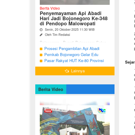
Berita Video
Penyemayaman Api Abadi
Hari Jadi Bojonegoro Ke-348
di Pendopo Malowopati
Senin, 20 Oktober 2025 11:30 WIB
Oleh Tim Redaksi
Bojonegoro - Bupati Bojonegoro Setyo
Wahono, didampingi Wakil Bupati Nurul
Prosesi Pengambilan Api Abadi
Azizah dan Ketua DPRD Abdulloh
Peringatan Hari Jadi Bojonegoro Ke-
Pemkab Bojonegoro Gelar Edu
Umar, bersama jajaran Forkopimda
348
Champ dan Coaching Clinic Seni
Pasar Rakyat HUT Ke-80 Provinsi
Bojonegoro ...
Sejar
Reog dan Jaranan
Jawa Timur di Bojonegoro
Lainnya
Berita Video