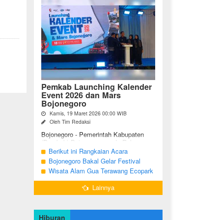
Pemkab Launching Kalender
Event 2026 dan Mars
Bojonegoro
Kamis, 19 Maret 2026 00:00 WIB
Oleh Tim Redaksi
Bojonegoro - Pemerintah Kabupaten
(Pemkab) Bojonegoro, pada Rabu
malam (18/03/2026), bertempat di Jalan
Berikut ini Rangkaian Acara
Mas Tumapel Bojoonegoro,
Peringatan Hari Jadi Bojonegoro Ke-
Bojonegoro Bakal Gelar Festival
melaunching Kalender Event
348 Tahun 2025
Geopark 2025
Wisata Alam Gua Terawang Ecopark
Bojonegoro ...
Blora Kini Semakin Menarik
Lainnya
Hiburan