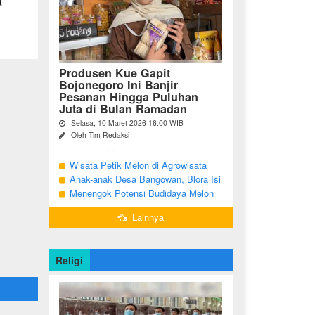
a
Produsen Kue Gapit
Bojonegoro Ini Banjir
Pesanan Hingga Puluhan
Juta di Bulan Ramadan
Selasa, 10 Maret 2026 16:00 WIB
Oleh Tim Redaksi
Bojonegoro Momentum bulan suci
Ramadan membawa keberkahan
Wisata Petik Melon di Agrowisata
tersendiri bagi para pelaku Usaha Mikro
Girli Farm Blora, Tak Sampai 5 Hari
Anak-anak Desa Bangowan, Blora Isi
Kecil dan Menengah (UMKM) di
Sudah Ludes Terjual
Waktu Jelang Buka Puasa dengan
Menengok Potensi Budidaya Melon
Kabupaten Bojonegoro. ...
Latihan Gamelan
Menggunakan Greenhouse di
Lainnya
Bojonegoro
Religi