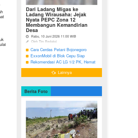
.
Dari Ladang Migas ke
ah
Ladang Wirausaha: Jejak
aat
Nyata PEPC Zona 12
Membangun Kemandirian
Desa
Rabu, 10 Juni 2026 11:00 WIB
uk
Oleh Tim Redaksi
lai
Cara Cerdas Petani Bojonegoro
Bojonegoro - Berakhirnya fase
pengembangan Proyek Gas Jambaran-
Menguatkan Ekonomi Keluarga
ExxonMobil di Blok Cepu Siap
Tiung Biru (JTB) pada 2021 menjadi
Hadapi Target Produksi 2026
Rekomendasi AC LG 1/2 PK, Hemat
titik balik bagi ratusan pemuda Desa
Listrik dan Pendinginan Maksimal
Bandungrejo, ...
Lainnya
Berita Foto