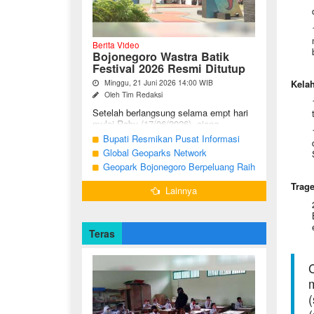
Berita Video
Bojonegoro Wastra Batik
Festival 2026 Resmi Ditutup
Minggu, 21 Juni 2026 14:00 WIB
Kelah
Oleh Tim Redaksi
Setelah berlangsung selama empt hari
mulai Rabu (17/06/2026), ajang
Bojonegoro Wastra Batik Festival
Bupati Resmikan Pusat Informasi
(BWBF) 2026 resmi ditutup oleh Ketua
Geologi Geopark Bojonegoro
Global Geoparks Network
Dekranasda ...
Association Kunjungi Sejumlah
Geopark Bojonegoro Berpeluang Raih
Geosite di Bojonegoro
UNESCO Global Geopark
Trag
Lainnya
Teras
C
(