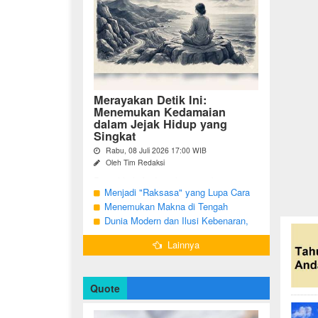
Merayakan Detik Ini:
Menemukan Kedamaian
dalam Jejak Hidup yang
Singkat
Rabu, 08 Juli 2026 17:00 WIB
Oleh Tim Redaksi
Pernahkah Anda terbangun di suatu
pagi, menatap cermin, dan menyadari
Menjadi "Raksasa" yang Lupa Cara
bahwa garis-garis halus di wajah bukan
Jadi Manusia
Menemukan Makna di Tengah
sekadar tanda penuaan, melainkan ...
Langkah yang Belum Selesai
Dunia Modern dan Ilusi Kebenaran,
Antara Kesadaran dan terjebak Tipu
Lainnya
Daya
Quote