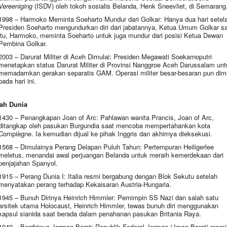
Vereeniging
(ISDV) oleh tokoh sosialis Belanda, Henk Sneevliet, di Semarang
1998 – Harmoko Meminta Soeharto Mundur dari Golkar: Hanya dua hari setel
Presiden Soeharto mengundurkan diri dari jabatannya, Ketua Umum Golkar s
itu, Harmoko, meminta Soeharto untuk juga mundur dari posisi Ketua Dewan
Pembina Golkar.
2003 – Darurat Militer di Aceh Dimulai: Presiden Megawati Soekarnoputri
menetapkan status Darurat Militer di Provinsi Nanggroe Aceh Darussalam unt
memadamkan gerakan separatis GAM. Operasi militer besar-besaran pun dimu
pada hari ini.
ah Dunia
1430 – Penangkapan Joan of Arc: Pahlawan wanita Prancis, Joan of Arc,
ditangkap oleh pasukan Burgundia saat mencoba mempertahankan kota
Compiègne. Ia kemudian dijual ke pihak Inggris dan akhirnya dieksekusi.
1568 – Dimulainya Perang Delapan Puluh Tahun: Pertempuran Heiligerlee
meletus, menandai awal perjuangan Belanda untuk meraih kemerdekaan dari
penjajahan Spanyol.
1915 – Perang Dunia I: Italia resmi bergabung dengan Blok Sekutu setelah
menyatakan perang terhadap Kekaisaran Austria-Hungaria.
1945 – Bunuh Dirinya Heinrich Himmler: Pemimpin SS Nazi dan salah satu
arsitek utama Holocaust, Heinrich Himmler, tewas bunuh diri menggunakan
kapsul sianida saat berada dalam penahanan pasukan Britania Raya.
1949 – Berdirinya Jerman Barat: Republik Federal Jerman (Jman Barat) resmi