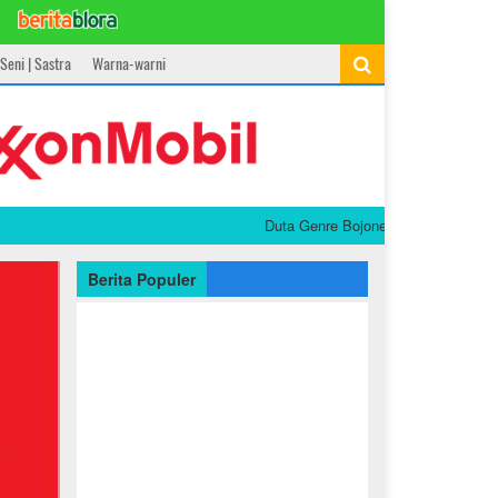
Seni | Sastra
Warna-warni
Duta Genre Bojonegoro Diharapkan Jadi G
Berita Populer