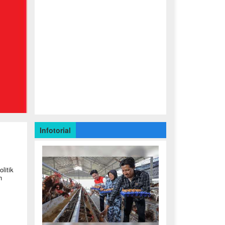
Infotorial
litik
h