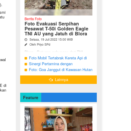
).
smi
atu
Berita Foto
Foto Evakuasi Serpihan
Pesawat T-50i Golden Eagle
TNI AU yang Jatuh di Blora
Selasa, 19 Juli 2022 15:00 WIB
Oleh Priyo SPd
Blora - Petugas gabungan dari TNI,
Polri, BPBD dan warga sekitar terus
Foto Mobil Tertabrak Kereta Api di
awal
melakukan pencarian terhadap serpihan
Kalitidu, Bojonegoro
Sinergi Pertamina dengan
pesawat tempur T-50i Golden ...
Masyarakat Desa
Foto: Goa Janggut di Kawasan Hutan
Ngorogunung, Bubulan, Bojonegoro
Lainnya
E di
skan
Feature