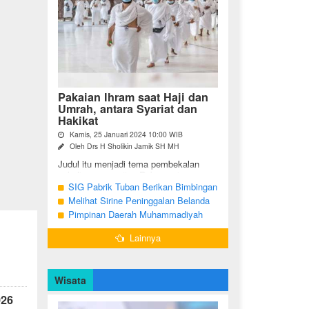
Pakaian Ihram saat Haji dan
Umrah, antara Syariat dan
Hakikat
Kamis, 25 Januari 2024 10:00 WIB
Oleh Drs H Sholikin Jamik SH MH
Judul itu menjadi tema pembekalan
sekaligus pengajian Rabu pagi
(24/01/2024) di Masjid Nabawi al
SIG Pabrik Tuban Berikan Bimbingan
Munawaroh, Madinah, kepada jemaah
Manasik Haji kepada CJH Kabupaten
Melihat Sirine Peninggalan Belanda
umrah dari ...
Tuban
Penanda Buka Puasa di Pendopo
Pimpinan Daerah Muhammadiyah
Bupati Blora
Bojonegoro Akan Gelar Salat
Lainnya
Iduladha 9 Juli 2022
Wisata
026