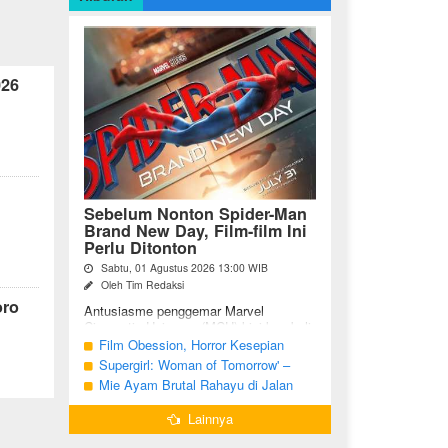
026
Sebelum Nonton Spider-Man
Brand New Day, Film-film Ini
Perlu Ditonton
Sabtu, 01 Agustus 2026 13:00 WIB
Oleh Tim Redaksi
oro
Antusiasme penggemar Marvel
Cinematic Universe (MCU) kini kembali
meningkat seiring tayangnya
Film Obession, Horror Kesepian
petualangan terbaru Spider-Man Brand
Generasi Saat Ini
Supergirl: Woman of Tomorrow' –
New Day. Bagi penggemar garis ...
Potensi yang Terperangkap dalam
Mie Ayam Brutal Rahayu di Jalan
Narasi Generik
Pemuda Bojonegoro, Kuliner dengan
Lainnya
Banyak Pilihan Menu