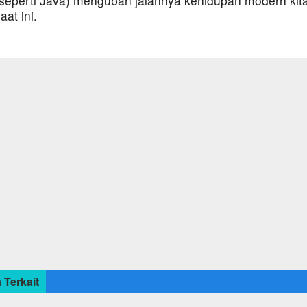
seperti Java) mengubah jalannya kehidupan modern kit
aat ini.
 Terkait