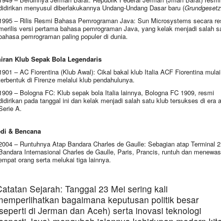
didirikan menyusul diberlakukannya Undang-Undang Dasar baru (
Grundgesetz
1995 – Rilis Resmi Bahasa Pemrograman Java: Sun Microsystems secara re
merilis versi pertama bahasa pemrograman Java, yang kelak menjadi salah s
bahasa pemrograman paling populer di dunia.
iran Klub Sepak Bola Legendaris
1901 – AC Fiorentina (Klub Awal): Cikal bakal klub Italia ACF Fiorentina mulai
terbentuk di Firenze melalui klub pendahulunya.
1909 – Bologna FC: Klub sepak bola Italia lainnya, Bologna FC 1909, resmi
didirikan pada tanggal ini dan kelak menjadi salah satu klub tersukses di era 
Serie A.
edi & Bencana
2004 – Runtuhnya Atap Bandara Charles de Gaulle: Sebagian atap Terminal 2
Bandara Internasional Charles de Gaulle, Paris, Prancis, runtuh dan menewa
empat orang serta melukai tiga lainnya.
atatan Sejarah: Tanggal 23 Mei sering kali
memperlihatkan bagaimana keputusan politik besar
seperti di Jerman dan Aceh) serta inovasi teknologi