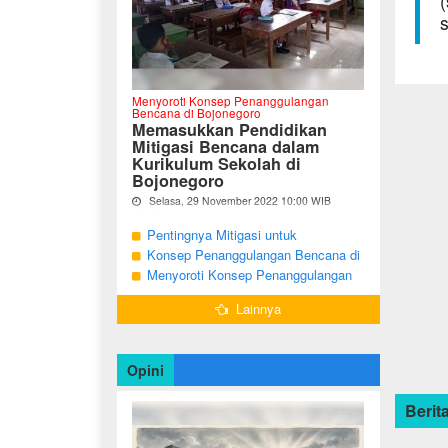
(
s
Menyoroti Konsep Penanggulangan
Bencana di Bojonegoro
Memasukkan Pendidikan
Mitigasi Bencana dalam
Kurikulum Sekolah di
Bojonegoro
Selasa, 29 November 2022 10:00 WIB
Oleh Imam Nurcahyo
Pentingnya Mitigasi untuk
"Berdasarkan Undang-undang Nomor 24
Mengurangi Risiko Bencana di
Konsep Penanggulangan Bencana di
Tahun 2007, tentang Penanggulangan
Bojonegoro
Bojonegoro Masih Mengutamakan
Menyoroti Konsep Penanggulangan
Bencana, Pemerintah dan Pemerintah
Daerah menjadi penanggung jawab
Tanggap Darurat
Bencana di Kabupaten Bojonegoro
dalam penyelenggaraan
Lainnya
penanggulangan bencana. ...
Opini
Berita