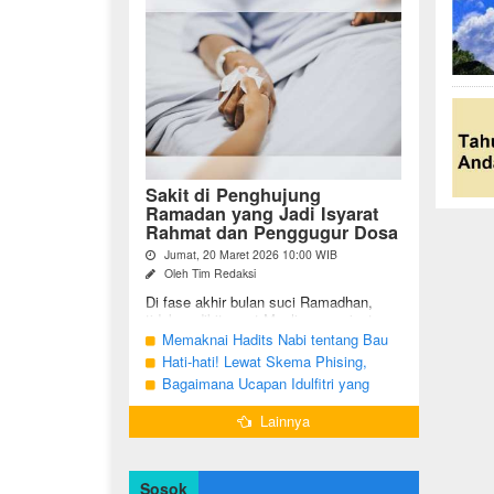
Sakit di Penghujung
Ramadan yang Jadi Isyarat
Rahmat dan Penggugur Dosa
Jumat, 20 Maret 2026 10:00 WIB
Oleh Tim Redaksi
Di fase akhir bulan suci Ramadhan,
tidak sedikit umat Muslim yang justru
diuji dengan kondisi kesehatan yang
Memaknai Hadits Nabi tentang Bau
menurun. Di tengah ...
Mulut Orang Berpuasa Secara Bijak
Hati-hati! Lewat Skema Phising,
Agar Tidak Menggangu
Akun Instagram Bisa Dibajak Kurang
Bagaimana Ucapan Idulfitri yang
dari 3 Menit
Benar Sesuai Sunah Rasulullah
Lainnya
Sosok