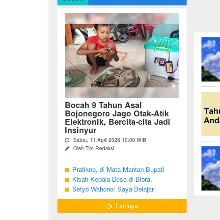
Bocah 9 Tahun Asal
Bojonegoro Jago Otak-Atik
Elektronik, Bercita-cita Jadi
Insinyur
Sabtu, 11 April 2026 19:00 WIB
Oleh Tim Redaksi
Bojonegoro - Berbeda dari anak-anak
seusianya, seorang bocah dari Desa
Pratikno, di Mata Mantan Bupati
Growok, Kecamatan Dander, Kabupaten
Bojonegoro, Kang Yoto
Kisah Kepala Desa di Blora,
Bojonegoro ini justru memiliki minat
Menjabat Tiga Periode Tapi Masih
Setyo Wahono: Saya Belajar
besar ...
Hidup Sederhana
Pengabdian dari Orang Tua
Lainnya