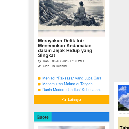
Merayakan Detik Ini:
Menemukan Kedamaian
dalam Jejak Hidup yang
Singkat
Rabu, 08 Juli 2026 17:00 WIB
Oleh Tim Redaksi
Pernahkah Anda terbangun di suatu
pagi, menatap cermin, dan menyadari
Menjadi "Raksasa" yang Lupa Cara
bahwa garis-garis halus di wajah bukan
Jadi Manusia
Menemukan Makna di Tengah
sekadar tanda penuaan, melainkan ...
Langkah yang Belum Selesai
Dunia Modern dan Ilusi Kebenaran,
Antara Kesadaran dan terjebak Tipu
Lainnya
Daya
Quote