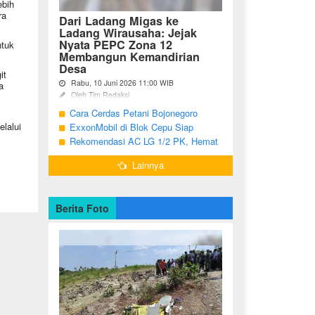
ebih
ra
Dari Ladang Migas ke
Ladang Wirausaha: Jejak
Nyata PEPC Zona 12
ntuk
Membangun Kemandirian
Desa
it
Rabu, 10 Juni 2026 11:00 WIB
a
Oleh Tim Redaksi
Cara Cerdas Petani Bojonegoro
Bojonegoro - Berakhirnya fase
pengembangan Proyek Gas Jambaran-
Menguatkan Ekonomi Keluarga
lalui
ExxonMobil di Blok Cepu Siap
Tiung Biru (JTB) pada 2021 menjadi
Hadapi Target Produksi 2026
Rekomendasi AC LG 1/2 PK, Hemat
titik balik bagi ratusan pemuda Desa
Listrik dan Pendinginan Maksimal
Bandungrejo, ...
Lainnya
Berita Foto