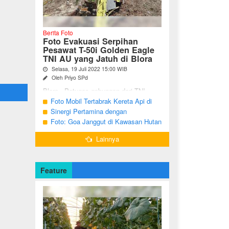
Berita Foto
Foto Evakuasi Serpihan
Pesawat T-50i Golden Eagle
TNI AU yang Jatuh di Blora
Selasa, 19 Juli 2022 15:00 WIB
Oleh Priyo SPd
Blora - Petugas gabungan dari TNI,
Polri, BPBD dan warga sekitar terus
Foto Mobil Tertabrak Kereta Api di
melakukan pencarian terhadap serpihan
Kalitidu, Bojonegoro
Sinergi Pertamina dengan
pesawat tempur T-50i Golden ...
Masyarakat Desa
Foto: Goa Janggut di Kawasan Hutan
Ngorogunung, Bubulan, Bojonegoro
Lainnya
Feature