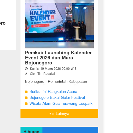
oro
Pemkab Launching Kalender
Event 2026 dan Mars
Bojonegoro
Kamis, 19 Maret 2026 00:00 WIB
Oleh Tim Redaksi
Bojonegoro - Pemerintah Kabupaten
(Pemkab) Bojonegoro, pada Rabu
malam (18/03/2026), bertempat di Jalan
Berikut ini Rangkaian Acara
Mas Tumapel Bojoonegoro,
Peringatan Hari Jadi Bojonegoro Ke-
Bojonegoro Bakal Gelar Festival
melaunching Kalender Event
348 Tahun 2025
Geopark 2025
Wisata Alam Gua Terawang Ecopark
Bojonegoro ...
Blora Kini Semakin Menarik
Lainnya
Hiburan