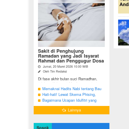
Sakit di Penghujung
Ramadan yang Jadi Isyarat
Rahmat dan Penggugur Dosa
Jumat, 20 Maret 2026 10:00 WIB
Oleh Tim Redaksi
Di fase akhir bulan suci Ramadhan,
tidak sedikit umat Muslim yang justru
diuji dengan kondisi kesehatan yang
Memaknai Hadits Nabi tentang Bau
menurun. Di tengah ...
Mulut Orang Berpuasa Secara Bijak
Hati-hati! Lewat Skema Phising,
Agar Tidak Menggangu
Akun Instagram Bisa Dibajak Kurang
Bagaimana Ucapan Idulfitri yang
dari 3 Menit
Benar Sesuai Sunah Rasulullah
Lainnya
Sosok