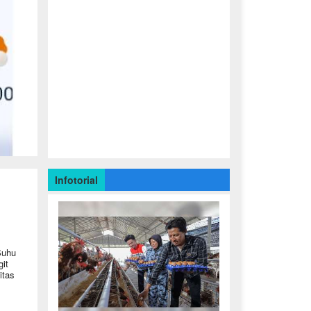
Infotorial
Suhu
it
itas