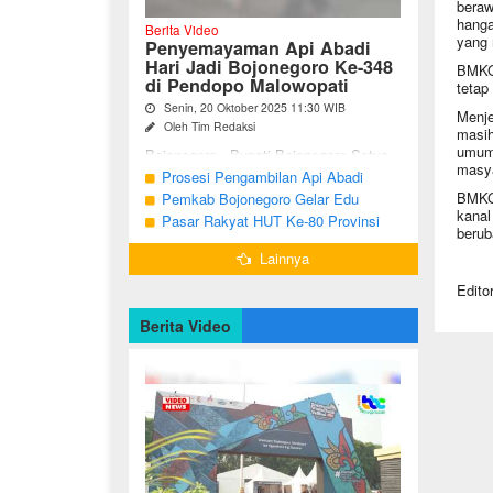
beraw
hanga
Berita Video
yang r
Penyemayaman Api Abadi
Hari Jadi Bojonegoro Ke-348
BMKG 
di Pendopo Malowopati
tetap
Senin, 20 Oktober 2025 11:30 WIB
Menje
Oleh Tim Redaksi
masih
umum,
Bojonegoro - Bupati Bojonegoro Setyo
masya
Wahono, didampingi Wakil Bupati Nurul
Prosesi Pengambilan Api Abadi
Azizah dan Ketua DPRD Abdulloh
Peringatan Hari Jadi Bojonegoro Ke-
BMKG 
Pemkab Bojonegoro Gelar Edu
Umar, bersama jajaran Forkopimda
kanal
348
Champ dan Coaching Clinic Seni
Pasar Rakyat HUT Ke-80 Provinsi
Bojonegoro ...
berub
Reog dan Jaranan
Jawa Timur di Bojonegoro
Lainnya
Edito
Berita Video