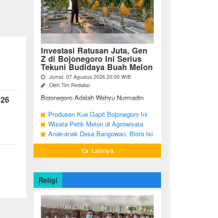
Investasi Ratusan Juta, Gen
Z di Bojonegoro Ini Serius
Tekuni Budidaya Buah Melon
Jumat, 07 Agustus 2026 20:00 WIB
Oleh Tim Redaksi
Bojonegoro Adalah Wahyu Nurmadin
026
Azhar (23), Generasi Z asal Desa
Sumodikaran RT 004 RW 002,
Produsen Kue Gapit Bojonegoro Ini
Kecamatan Dander, Kabupaten
Banjir Pesanan Hingga Puluhan Juta
Wisata Petik Melon di Agrowisata
Bojonegoro, Jawa ...
di Bulan Ramadan
Girli Farm Blora, Tak Sampai 5 Hari
Anak-anak Desa Bangowan, Blora Isi
Sudah Ludes Terjual
Waktu Jelang Buka Puasa dengan
Lainnya
Latihan Gamelan
Religi