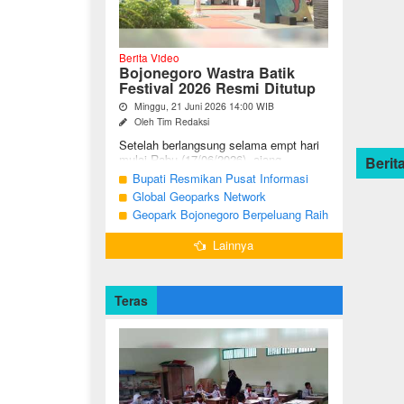
Berita Video
Bojonegoro Wastra Batik
Festival 2026 Resmi Ditutup
Minggu, 21 Juni 2026 14:00 WIB
Oleh Tim Redaksi
Setelah berlangsung selama empt hari
mulai Rabu (17/06/2026), ajang
Berita
Bojonegoro Wastra Batik Festival
Bupati Resmikan Pusat Informasi
(BWBF) 2026 resmi ditutup oleh Ketua
Geologi Geopark Bojonegoro
Global Geoparks Network
Dekranasda ...
Association Kunjungi Sejumlah
Geopark Bojonegoro Berpeluang Raih
Geosite di Bojonegoro
UNESCO Global Geopark
Lainnya
Teras