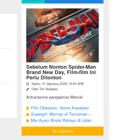
Sebelum Nonton Spider-Man
Brand New Day, Film-film Ini
Perlu Ditonton
Sabtu, 01 Agustus 2026 13:00 WIB
Oleh Tim Redaksi
Antusiasme penggemar Marvel
Cinematic Universe (MCU) kini kembali
meningkat seiring tayangnya
Film Obession, Horror Kesepian
petualangan terbaru Spider-Man Brand
Generasi Saat Ini
Supergirl: Woman of Tomorrow' –
New Day. Bagi penggemar garis ...
Potensi yang Terperangkap dalam
Mie Ayam Brutal Rahayu di Jalan
Narasi Generik
Pemuda Bojonegoro, Kuliner dengan
Lainnya
Banyak Pilihan Menu