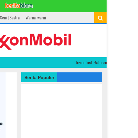
Seni | Sastra
Warna-warni
Investasi Ratusan Juta, Gen Z di Bojoneg
Berita Populer