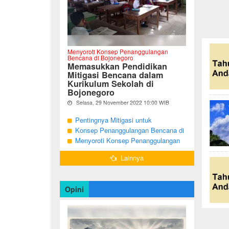
Menyoroti Konsep Penanggulangan
Bencana di Bojonegoro
Memasukkan Pendidikan
Mitigasi Bencana dalam
Kurikulum Sekolah di
Bojonegoro
Selasa, 29 November 2022 10:00 WIB
Oleh Imam Nurcahyo
Pentingnya Mitigasi untuk
"Berdasarkan Undang-undang Nomor 24
Mengurangi Risiko Bencana di
Konsep Penanggulangan Bencana di
Tahun 2007, tentang Penanggulangan
Bojonegoro
Bojonegoro Masih Mengutamakan
Menyoroti Konsep Penanggulangan
Bencana, Pemerintah dan Pemerintah
Daerah menjadi penanggung jawab
Tanggap Darurat
Bencana di Kabupaten Bojonegoro
dalam penyelenggaraan
Lainnya
penanggulangan bencana. ...
Opini