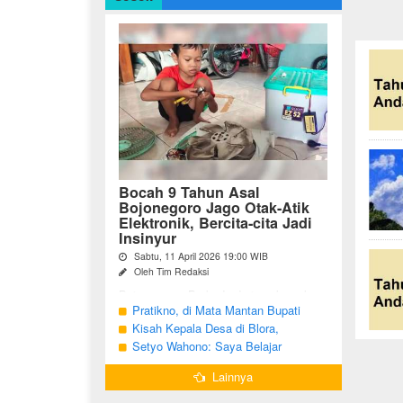
Bocah 9 Tahun Asal
Bojonegoro Jago Otak-Atik
Elektronik, Bercita-cita Jadi
Insinyur
Sabtu, 11 April 2026 19:00 WIB
Oleh Tim Redaksi
Bojonegoro - Berbeda dari anak-anak
seusianya, seorang bocah dari Desa
Pratikno, di Mata Mantan Bupati
Growok, Kecamatan Dander, Kabupaten
Bojonegoro, Kang Yoto
Kisah Kepala Desa di Blora,
Bojonegoro ini justru memiliki minat
Menjabat Tiga Periode Tapi Masih
Setyo Wahono: Saya Belajar
besar ...
Hidup Sederhana
Pengabdian dari Orang Tua
Lainnya