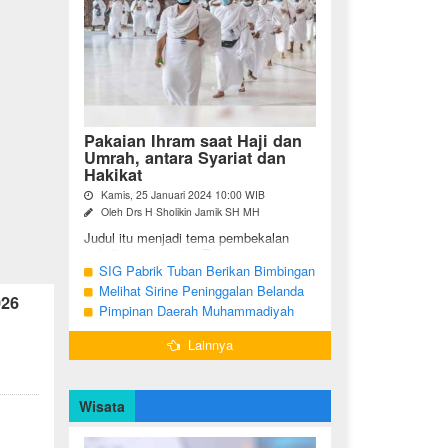
Pakaian Ihram saat Haji dan
Umrah, antara Syariat dan
Hakikat
Kamis, 25 Januari 2024 10:00 WIB
Oleh Drs H Sholikin Jamik SH MH
Judul itu menjadi tema pembekalan
sekaligus pengajian Rabu pagi
(24/01/2024) di Masjid Nabawi al
SIG Pabrik Tuban Berikan Bimbingan
Munawaroh, Madinah, kepada jemaah
Manasik Haji kepada CJH Kabupaten
Melihat Sirine Peninggalan Belanda
026
umrah dari ...
Tuban
Penanda Buka Puasa di Pendopo
Pimpinan Daerah Muhammadiyah
Bupati Blora
Bojonegoro Akan Gelar Salat
Lainnya
Iduladha 9 Juli 2022
Wisata