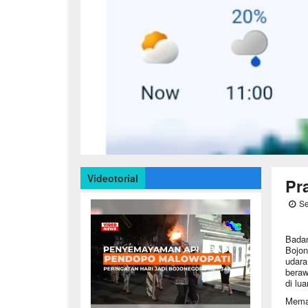
Videotorial
Pr
Se
Badan
Bojon
udara
beraw
di lu
Memas