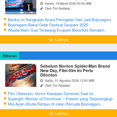
Kamis, 19 Maret 2026 00:00 WIB
Oleh Tim Redaksi
Berikut ini Rangkaian Acara Peringatan Hari Jadi Bojonegoro
Ke-348 Tahun 2025
Bojonegoro Bakal Gelar Festival Geopark 2025
Wisata Alam Gua Terawang Ecopark Blora Kini Semakin
Menarik
Lainnya
Hiburan
Sebelum Nonton Spider-Man Brand
New Day, Film-film Ini Perlu
Ditonton
Sabtu, 01 Agustus 2026 13:00 WIB
Oleh Tim Redaksi
Film Obession, Horror Kesepian Generasi Saat Ini
Supergirl: Woman of Tomorrow' – Potensi yang Terperangkap
dalam Narasi Generik
Mie Ayam Brutal Rahayu di Jalan Pemuda Bojonegoro,
Kuliner dengan Banyak Pilihan Menu
Lainnya