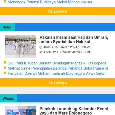
Puasa dengan Latihan Gamelan
Menengok Potensi Budidaya Melon Menggunakan
Greenhouse di Bojonegoro
Lainnya
Religi
Pakaian Ihram saat Haji dan Umrah,
antara Syariat dan Hakikat
Kamis, 25 Januari 2024 10:00 WIB
Oleh Drs H Sholikin Jamik SH MH
SIG Pabrik Tuban Berikan Bimbingan Manasik Haji kepada
CJH Kabupaten Tuban
Melihat Sirine Peninggalan Belanda Penanda Buka Puasa di
Pendopo Bupati Blora
Pimpinan Daerah Muhammadiyah Bojonegoro Akan Gelar
Salat Iduladha 9 Juli 2022
Lainnya
Wisata
Pemkab Launching Kalender Event
2026 dan Mars Bojonegoro