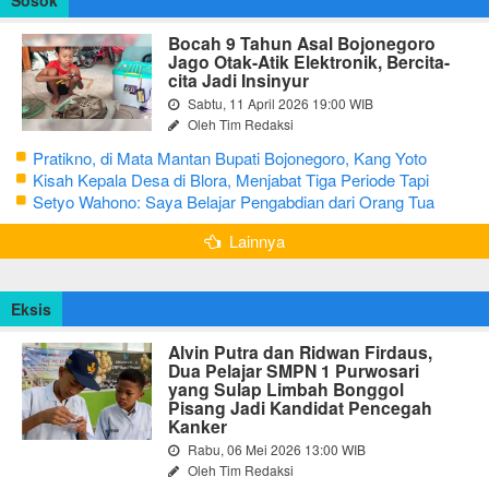
Bocah 9 Tahun Asal Bojonegoro
Jago Otak-Atik Elektronik, Bercita-
cita Jadi Insinyur
Sabtu, 11 April 2026 19:00 WIB
Oleh Tim Redaksi
Pratikno, di Mata Mantan Bupati Bojonegoro, Kang Yoto
Kisah Kepala Desa di Blora, Menjabat Tiga Periode Tapi
Masih Hidup Sederhana
Setyo Wahono: Saya Belajar Pengabdian dari Orang Tua
Lainnya
Eksis
Alvin Putra dan Ridwan Firdaus,
Dua Pelajar SMPN 1 Purwosari
yang Sulap Limbah Bonggol
Pisang Jadi Kandidat Pencegah
Kanker
Rabu, 06 Mei 2026 13:00 WIB
Oleh Tim Redaksi