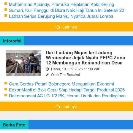
Muhammad Alpandy, Pramuka Pejalanan Kaki Keliling
Nusantara dengan Misi Literasi Budaya
Sumari, Kuli Panggul di Blora Naik Haji Tahun Ini Setelah 20
Tahun Sisihkan Uang Receh
Latihan Serius Berujung Manis, Nyafica Juarai Lomba
Bertutur tentang Nilai Hidup Orang Samin
Lainnya
Infotorial
Dari Ladang Migas ke Ladang
Wirausaha: Jejak Nyata PEPC Zona
12 Membangun Kemandirian Desa
Rabu, 10 Juni 2026 11:00 WIB
Oleh Tim Redaksi
Cara Cerdas Petani Bojonegoro Menguatkan Ekonomi
Keluarga
ExxonMobil di Blok Cepu Siap Hadapi Target Produksi 2026
Rekomendasi AC LG 1/2 PK, Hemat Listrik dan Pendinginan
Maksimal
Lainnya
Berita Foto