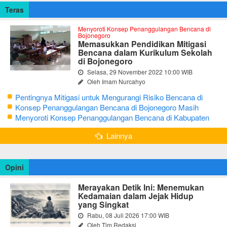
Teras
Menyoroti Konsep Penanggulangan Bencana di
Bojonegoro
Memasukkan Pendidikan Mitigasi
Bencana dalam Kurikulum Sekolah
di Bojonegoro
Selasa, 29 November 2022 10:00 WIB
Oleh Imam Nurcahyo
Pentingnya Mitigasi untuk Mengurangi Risiko Bencana di
Bojonegoro
Konsep Penanggulangan Bencana di Bojonegoro Masih
Mengutamakan Tanggap Darurat
Menyoroti Konsep Penanggulangan Bencana di Kabupaten
Bojonegoro
Lainnya
Opini
Merayakan Detik Ini: Menemukan
Kedamaian dalam Jejak Hidup
yang Singkat
Rabu, 08 Juli 2026 17:00 WIB
Oleh Tim Redaksi