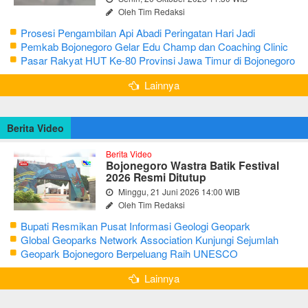
Oleh Tim Redaksi
Prosesi Pengambilan Api Abadi Peringatan Hari Jadi
Bojonegoro Ke-348
Pemkab Bojonegoro Gelar Edu Champ dan Coaching Clinic
Seni Reog dan Jaranan
Pasar Rakyat HUT Ke-80 Provinsi Jawa Timur di Bojonegoro
Lainnya
Berita Video
Berita Video
Bojonegoro Wastra Batik Festival
2026 Resmi Ditutup
Minggu, 21 Juni 2026 14:00 WIB
Oleh Tim Redaksi
Bupati Resmikan Pusat Informasi Geologi Geopark
Bojonegoro
Global Geoparks Network Association Kunjungi Sejumlah
Geosite di Bojonegoro
Geopark Bojonegoro Berpeluang Raih UNESCO
Global Geopark
Lainnya