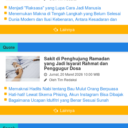
Menjadi "Raksasa" yang Lupa Cara Jadi Manusia
Menemukan Makna di Tengah Langkah yang Belum Selesai
Dunia Modern dan Ilusi Kebenaran, Antara Kesadaran dan
terjebak Tipu Daya
Lainnya
Quote
Sakit di Penghujung Ramadan
yang Jadi Isyarat Rahmat dan
Penggugur Dosa
Jumat, 20 Maret 2026 10:00 WIB
Oleh Tim Redaksi
Memaknai Hadits Nabi tentang Bau Mulut Orang Berpuasa
Secara Bijak Agar Tidak Menggangu
Hati-hati! Lewat Skema Phising, Akun Instagram Bisa Dibajak
Kurang dari 3 Menit
Bagaimana Ucapan Idulfitri yang Benar Sesuai Sunah
Rasulullah
Lainnya
Sosok