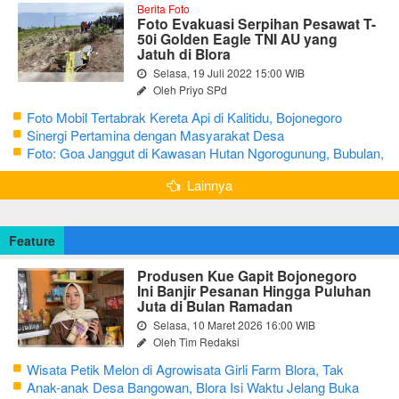
Berita Foto
Foto Evakuasi Serpihan Pesawat T-
50i Golden Eagle TNI AU yang
Jatuh di Blora
Selasa, 19 Juli 2022 15:00 WIB
Oleh Priyo SPd
Foto Mobil Tertabrak Kereta Api di Kalitidu, Bojonegoro
Sinergi Pertamina dengan Masyarakat Desa
Foto: Goa Janggut di Kawasan Hutan Ngorogunung, Bubulan,
Bojonegoro
Lainnya
Feature
Produsen Kue Gapit Bojonegoro
Ini Banjir Pesanan Hingga Puluhan
Juta di Bulan Ramadan
Selasa, 10 Maret 2026 16:00 WIB
Oleh Tim Redaksi
Wisata Petik Melon di Agrowisata Girli Farm Blora, Tak
Sampai 5 Hari Sudah Ludes Terjual
Anak-anak Desa Bangowan, Blora Isi Waktu Jelang Buka