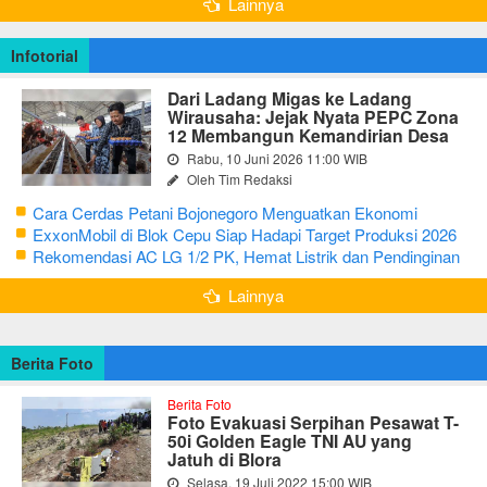
Lainnya
Infotorial
Dari Ladang Migas ke Ladang
Wirausaha: Jejak Nyata PEPC Zona
12 Membangun Kemandirian Desa
Rabu, 10 Juni 2026 11:00 WIB
Oleh Tim Redaksi
Cara Cerdas Petani Bojonegoro Menguatkan Ekonomi
Keluarga
ExxonMobil di Blok Cepu Siap Hadapi Target Produksi 2026
Rekomendasi AC LG 1/2 PK, Hemat Listrik dan Pendinginan
Maksimal
Lainnya
Berita Foto
Berita Foto
Foto Evakuasi Serpihan Pesawat T-
50i Golden Eagle TNI AU yang
Jatuh di Blora
Selasa, 19 Juli 2022 15:00 WIB