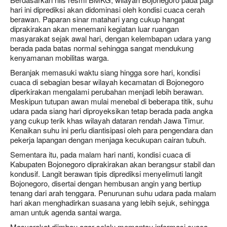
hari ini diprediksi akan didominasi oleh kondisi cuaca cerah
berawan. Paparan sinar matahari yang cukup hangat
diprakirakan akan menemani kegiatan luar ruangan
masyarakat sejak awal hari, dengan kelembapan udara yang
berada pada batas normal sehingga sangat mendukung
kenyamanan mobilitas warga.
Beranjak memasuki waktu siang hingga sore hari, kondisi
cuaca di sebagian besar wilayah kecamatan di Bojonegoro
diperkirakan mengalami perubahan menjadi lebih berawan.
Meskipun tutupan awan mulai menebal di beberapa titik, suhu
udara pada siang hari diproyeksikan tetap berada pada angka
yang cukup terik khas wilayah dataran rendah Jawa Timur.
Kenaikan suhu ini perlu diantisipasi oleh para pengendara dan
pekerja lapangan dengan menjaga kecukupan cairan tubuh.
Sementara itu, pada malam hari nanti, kondisi cuaca di
Kabupaten Bojonegoro diprakirakan akan berangsur stabil dan
kondusif. Langit berawan tipis diprediksi menyelimuti langit
Bojonegoro, disertai dengan hembusan angin yang bertiup
tenang dari arah tenggara. Penurunan suhu udara pada malam
hari akan menghadirkan suasana yang lebih sejuk, sehingga
aman untuk agenda santai warga.
Masyarakat diimbau agar selalu memantau informasi cuaca