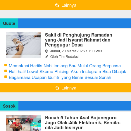
Lainnya
Quote
Sakit di Penghujung Ramadan
yang Jadi Isyarat Rahmat dan
Penggugur Dosa
Jumat, 20 Maret 2026 10:00 WIB
Oleh Tim Redaksi
Memaknai Hadits Nabi tentang Bau Mulut Orang Berpuasa
Secara Bijak Agar Tidak Menggangu
Hati-hati! Lewat Skema Phising, Akun Instagram Bisa Dibajak
Kurang dari 3 Menit
Bagaimana Ucapan Idulfitri yang Benar Sesuai Sunah
Rasulullah
Lainnya
Sosok
Bocah 9 Tahun Asal Bojonegoro
Jago Otak-Atik Elektronik, Bercita-
cita Jadi Insinyur