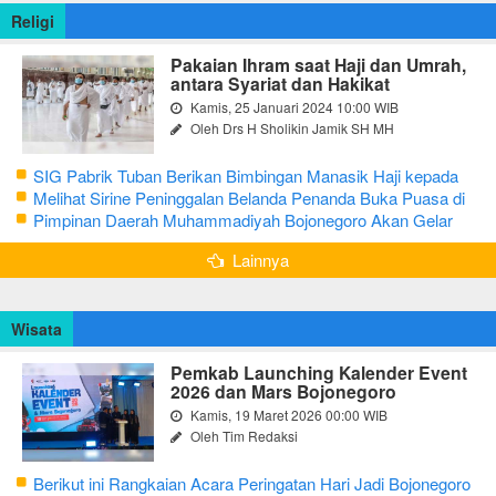
Religi
Pakaian Ihram saat Haji dan Umrah,
antara Syariat dan Hakikat
Kamis, 25 Januari 2024 10:00 WIB
Oleh Drs H Sholikin Jamik SH MH
SIG Pabrik Tuban Berikan Bimbingan Manasik Haji kepada
CJH Kabupaten Tuban
Melihat Sirine Peninggalan Belanda Penanda Buka Puasa di
Pendopo Bupati Blora
Pimpinan Daerah Muhammadiyah Bojonegoro Akan Gelar
Salat Iduladha 9 Juli 2022
Lainnya
Wisata
Pemkab Launching Kalender Event
2026 dan Mars Bojonegoro
Kamis, 19 Maret 2026 00:00 WIB
Oleh Tim Redaksi
Berikut ini Rangkaian Acara Peringatan Hari Jadi Bojonegoro