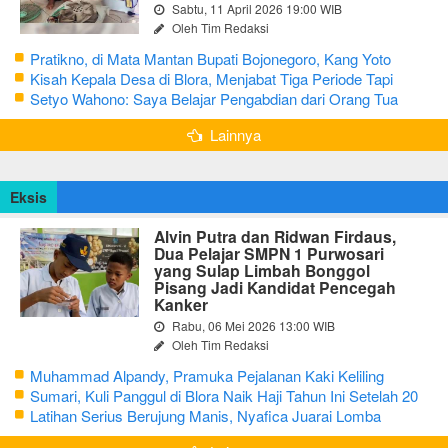
Sabtu, 11 April 2026 19:00 WIB
Oleh Tim Redaksi
Pratikno, di Mata Mantan Bupati Bojonegoro, Kang Yoto
Kisah Kepala Desa di Blora, Menjabat Tiga Periode Tapi
Masih Hidup Sederhana
Setyo Wahono: Saya Belajar Pengabdian dari Orang Tua
Lainnya
Eksis
Alvin Putra dan Ridwan Firdaus,
Dua Pelajar SMPN 1 Purwosari
yang Sulap Limbah Bonggol
Pisang Jadi Kandidat Pencegah
Kanker
Rabu, 06 Mei 2026 13:00 WIB
Oleh Tim Redaksi
Muhammad Alpandy, Pramuka Pejalanan Kaki Keliling
Nusantara dengan Misi Literasi Budaya
Sumari, Kuli Panggul di Blora Naik Haji Tahun Ini Setelah 20
Tahun Sisihkan Uang Receh
Latihan Serius Berujung Manis, Nyafica Juarai Lomba
Bertutur tentang Nilai Hidup Orang Samin