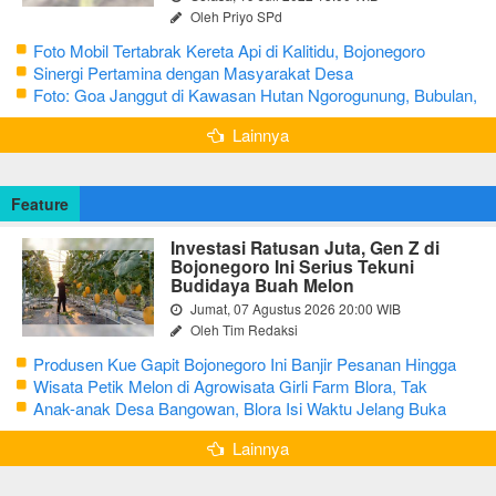
Oleh Priyo SPd
Foto Mobil Tertabrak Kereta Api di Kalitidu, Bojonegoro
Sinergi Pertamina dengan Masyarakat Desa
Foto: Goa Janggut di Kawasan Hutan Ngorogunung, Bubulan,
Bojonegoro
Lainnya
Feature
Investasi Ratusan Juta, Gen Z di
Bojonegoro Ini Serius Tekuni
Budidaya Buah Melon
Jumat, 07 Agustus 2026 20:00 WIB
Oleh Tim Redaksi
Produsen Kue Gapit Bojonegoro Ini Banjir Pesanan Hingga
Puluhan Juta di Bulan Ramadan
Wisata Petik Melon di Agrowisata Girli Farm Blora, Tak
Sampai 5 Hari Sudah Ludes Terjual
Anak-anak Desa Bangowan, Blora Isi Waktu Jelang Buka
Puasa dengan Latihan Gamelan
Lainnya