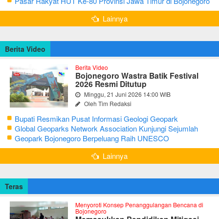
Seni Reog dan Jaranan
Pasar Rakyat HUT Ke-80 Provinsi Jawa Timur di Bojonegoro
Lainnya
Berita Video
Berita Video
Bojonegoro Wastra Batik Festival
2026 Resmi Ditutup
Minggu, 21 Juni 2026 14:00 WIB
Oleh Tim Redaksi
Bupati Resmikan Pusat Informasi Geologi Geopark
Bojonegoro
Global Geoparks Network Association Kunjungi Sejumlah
Geosite di Bojonegoro
Geopark Bojonegoro Berpeluang Raih UNESCO
Global Geopark
Lainnya
Teras
Menyoroti Konsep Penanggulangan Bencana di
Bojonegoro