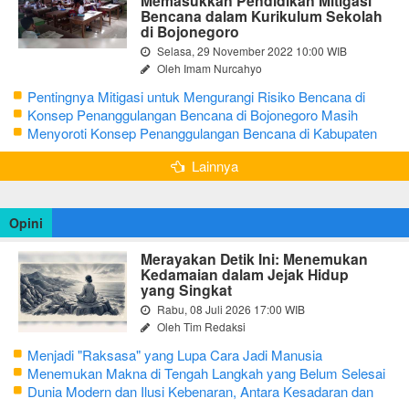
Memasukkan Pendidikan Mitigasi
Bencana dalam Kurikulum Sekolah
di Bojonegoro
Selasa, 29 November 2022 10:00 WIB
Oleh Imam Nurcahyo
Pentingnya Mitigasi untuk Mengurangi Risiko Bencana di
Bojonegoro
Konsep Penanggulangan Bencana di Bojonegoro Masih
Mengutamakan Tanggap Darurat
Menyoroti Konsep Penanggulangan Bencana di Kabupaten
Bojonegoro
Lainnya
Opini
Merayakan Detik Ini: Menemukan
Kedamaian dalam Jejak Hidup
yang Singkat
Rabu, 08 Juli 2026 17:00 WIB
Oleh Tim Redaksi
Menjadi "Raksasa" yang Lupa Cara Jadi Manusia
Menemukan Makna di Tengah Langkah yang Belum Selesai
Dunia Modern dan Ilusi Kebenaran, Antara Kesadaran dan
terjebak Tipu Daya