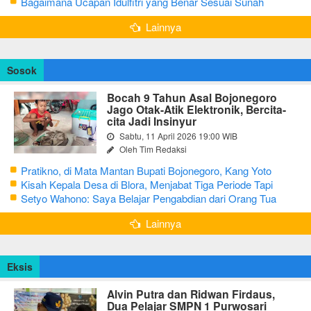
Kurang dari 3 Menit
Bagaimana Ucapan Idulfitri yang Benar Sesuai Sunah
Rasulullah
Lainnya
Sosok
Bocah 9 Tahun Asal Bojonegoro
Jago Otak-Atik Elektronik, Bercita-
cita Jadi Insinyur
Sabtu, 11 April 2026 19:00 WIB
Oleh Tim Redaksi
Pratikno, di Mata Mantan Bupati Bojonegoro, Kang Yoto
Kisah Kepala Desa di Blora, Menjabat Tiga Periode Tapi
Masih Hidup Sederhana
Setyo Wahono: Saya Belajar Pengabdian dari Orang Tua
Lainnya
Eksis
Alvin Putra dan Ridwan Firdaus,
Dua Pelajar SMPN 1 Purwosari