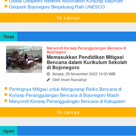
Bojonegoro
Global Geoparks Network Association Kunjungi Sejumlah
Geosite di Bojonegoro
Geopark Bojonegoro Berpeluang Raih UNESCO
Global Geopark
Lainnya
Teras
Menyoroti Konsep Penanggulangan Bencana di
Bojonegoro
Memasukkan Pendidikan Mitigasi
Bencana dalam Kurikulum Sekolah
di Bojonegoro
Selasa, 29 November 2022 10:00 WIB
Oleh Imam Nurcahyo
Pentingnya Mitigasi untuk Mengurangi Risiko Bencana di
Bojonegoro
Konsep Penanggulangan Bencana di Bojonegoro Masih
Mengutamakan Tanggap Darurat
Menyoroti Konsep Penanggulangan Bencana di Kabupaten
Bojonegoro
Lainnya
Opini