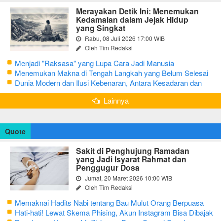
Merayakan Detik Ini: Menemukan
Kedamaian dalam Jejak Hidup
yang Singkat
Rabu, 08 Juli 2026 17:00 WIB
Oleh Tim Redaksi
Menjadi "Raksasa" yang Lupa Cara Jadi Manusia
Menemukan Makna di Tengah Langkah yang Belum Selesai
Dunia Modern dan Ilusi Kebenaran, Antara Kesadaran dan
terjebak Tipu Daya
Lainnya
Quote
Sakit di Penghujung Ramadan
yang Jadi Isyarat Rahmat dan
Penggugur Dosa
Jumat, 20 Maret 2026 10:00 WIB
Oleh Tim Redaksi
Memaknai Hadits Nabi tentang Bau Mulut Orang Berpuasa
Secara Bijak Agar Tidak Menggangu
Hati-hati! Lewat Skema Phising, Akun Instagram Bisa Dibajak