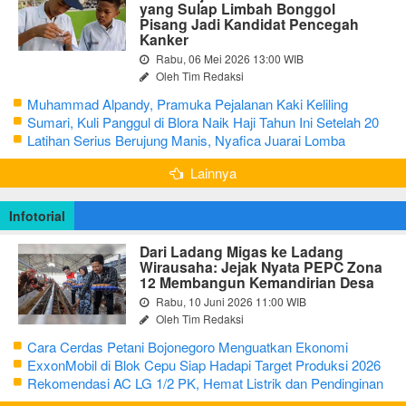
yang Sulap Limbah Bonggol
Pisang Jadi Kandidat Pencegah
Kanker
Rabu, 06 Mei 2026 13:00 WIB
Oleh Tim Redaksi
Muhammad Alpandy, Pramuka Pejalanan Kaki Keliling
Nusantara dengan Misi Literasi Budaya
Sumari, Kuli Panggul di Blora Naik Haji Tahun Ini Setelah 20
Tahun Sisihkan Uang Receh
Latihan Serius Berujung Manis, Nyafica Juarai Lomba
Bertutur tentang Nilai Hidup Orang Samin
Lainnya
Infotorial
Dari Ladang Migas ke Ladang
Wirausaha: Jejak Nyata PEPC Zona
12 Membangun Kemandirian Desa
Rabu, 10 Juni 2026 11:00 WIB
Oleh Tim Redaksi
Cara Cerdas Petani Bojonegoro Menguatkan Ekonomi
Keluarga
ExxonMobil di Blok Cepu Siap Hadapi Target Produksi 2026
Rekomendasi AC LG 1/2 PK, Hemat Listrik dan Pendinginan
Maksimal