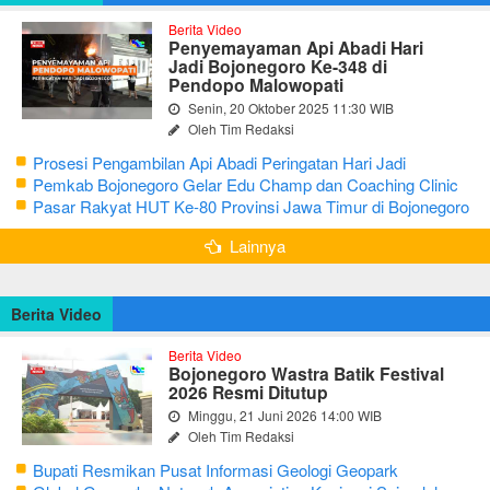
Berita Video
Penyemayaman Api Abadi Hari
Jadi Bojonegoro Ke-348 di
Pendopo Malowopati
Senin, 20 Oktober 2025 11:30 WIB
Oleh Tim Redaksi
Prosesi Pengambilan Api Abadi Peringatan Hari Jadi
Bojonegoro Ke-348
Pemkab Bojonegoro Gelar Edu Champ dan Coaching Clinic
Seni Reog dan Jaranan
Pasar Rakyat HUT Ke-80 Provinsi Jawa Timur di Bojonegoro
Lainnya
Berita Video
Berita Video
Bojonegoro Wastra Batik Festival
2026 Resmi Ditutup
Minggu, 21 Juni 2026 14:00 WIB
Oleh Tim Redaksi
Bupati Resmikan Pusat Informasi Geologi Geopark