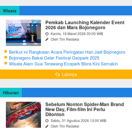
Wisata
Pemkab Launching Kalender Event
2026 dan Mars Bojonegoro
Kamis, 19 Maret 2026 00:00 WIB
Oleh Tim Redaksi
Berikut ini Rangkaian Acara Peringatan Hari Jadi Bojonegoro
Ke-348 Tahun 2025
Bojonegoro Bakal Gelar Festival Geopark 2025
Wisata Alam Gua Terawang Ecopark Blora Kini Semakin
Menarik
Lainnya
Hiburan
Sebelum Nonton Spider-Man Brand
New Day, Film-film Ini Perlu
Ditonton
Sabtu, 01 Agustus 2026 13:00 WIB
Oleh Tim Redaksi