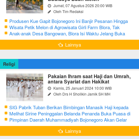
Jumat, 07 Agustus 2026 20:00 WIB
Oleh Tim Redaksi
Produsen Kue Gapit Bojonegoro Ini Banjir Pesanan Hingga
Puluhan Juta di Bulan Ramadan
Wisata Petik Melon di Agrowisata Girli Farm Blora, Tak
Sampai 5 Hari Sudah Ludes Terjual
Anak-anak Desa Bangowan, Blora Isi Waktu Jelang Buka
Puasa dengan Latihan Gamelan
Lainnya
Religi
Pakaian Ihram saat Haji dan Umrah,
antara Syariat dan Hakikat
Kamis, 25 Januari 2024 10:00 WIB
Oleh Drs H Sholikin Jamik SH MH
SIG Pabrik Tuban Berikan Bimbingan Manasik Haji kepada
CJH Kabupaten Tuban
Melihat Sirine Peninggalan Belanda Penanda Buka Puasa di
Pendopo Bupati Blora
Pimpinan Daerah Muhammadiyah Bojonegoro Akan Gelar
Salat Iduladha 9 Juli 2022
Lainnya