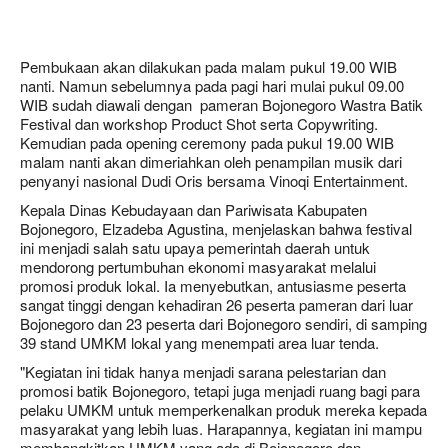
Pembukaan akan dilakukan pada malam pukul 19.00 WIB
nanti. Namun sebelumnya pada pagi hari mulai pukul 09.00
WIB sudah diawali dengan pameran Bojonegoro Wastra Batik
Festival dan workshop Product Shot serta Copywriting.
Kemudian pada opening ceremony pada pukul 19.00 WIB
malam nanti akan dimeriahkan oleh penampilan musik dari
penyanyi nasional Dudi Oris bersama Vinoqi Entertainment.
Kepala Dinas Kebudayaan dan Pariwisata Kabupaten
Bojonegoro, Elzadeba Agustina, menjelaskan bahwa festival
ini menjadi salah satu upaya pemerintah daerah untuk
mendorong pertumbuhan ekonomi masyarakat melalui
promosi produk lokal. Ia menyebutkan, antusiasme peserta
sangat tinggi dengan kehadiran 26 peserta pameran dari luar
Bojonegoro dan 23 peserta dari Bojonegoro sendiri, di samping
39 stand UMKM lokal yang menempati area luar tenda.
"Kegiatan ini tidak hanya menjadi sarana pelestarian dan
promosi batik Bojonegoro, tetapi juga menjadi ruang bagi para
pelaku UMKM untuk memperkenalkan produk mereka kepada
masyarakat yang lebih luas. Harapannya, kegiatan ini mampu
membangkitkan UMKM yang ada di Bojonegoro dan