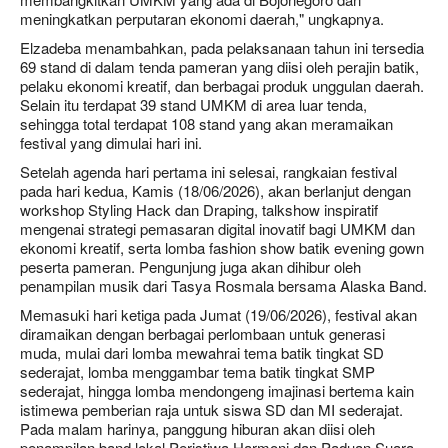
meningkatkan perputaran ekonomi daerah," ungkapnya.
Elzadeba menambahkan, pada pelaksanaan tahun ini tersedia
69 stand di dalam tenda pameran yang diisi oleh perajin batik,
pelaku ekonomi kreatif, dan berbagai produk unggulan daerah.
Selain itu terdapat 39 stand UMKM di area luar tenda,
sehingga total terdapat 108 stand yang akan meramaikan
festival yang dimulai hari ini.
Setelah agenda hari pertama ini selesai, rangkaian festival
pada hari kedua, Kamis (18/06/2026), akan berlanjut dengan
workshop Styling Hack dan Draping, talkshow inspiratif
mengenai strategi pemasaran digital inovatif bagi UMKM dan
ekonomi kreatif, serta lomba fashion show batik evening gown
peserta pameran. Pengunjung juga akan dihibur oleh
penampilan musik dari Tasya Rosmala bersama Alaska Band.
Memasuki hari ketiga pada Jumat (19/06/2026), festival akan
diramaikan dengan berbagai perlombaan untuk generasi
muda, mulai dari lomba mewahrai tema batik tingkat SD
sederajat, lomba menggambar tema batik tingkat SMP
sederajat, hingga lomba mendongeng imajinasi bertema kain
istimewa pemberian raja untuk siswa SD dan MI sederajat.
Pada malam harinya, panggung hiburan akan diisi oleh
penampilan band lokal Peristiwa Harmoni dan Paduan Suara