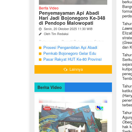
berku
Bangs
Berita Video
forma
Penyemayaman Api Abadi
perda
Hari Jadi Bojonegoro Ke-348
di Pendopo Malowopati
Tahun
Lawr
Senin, 20 Oktober 2025 11:30 WIB
Eliza
Oleh Tim Redaksi
strat
Bojonegoro - Bupati Bojonegoro Setyo
(
Grea
Wahono, didampingi Wakil Bupati Nurul
dan K
Prosesi Pengambilan Api Abadi
Azizah dan Ketua DPRD Abdulloh
Peringatan Hari Jadi Bojonegoro Ke-
Pemkab Bojonegoro Gelar Edu
Tahun
Umar, bersama jajaran Forkopimda
348
Champ dan Coaching Clinic Seni
Pasar Rakyat HUT Ke-80 Provinsi
Serik
Bojonegoro ...
sejar
Reog dan Jaranan
Jawa Timur di Bojonegoro
kutip
Lainnya
peneg
Tembo
Tahun
Berita Video
ketik
(Harr
pener
terbe
Tahun
Agung
Oberg
hak k
Serik