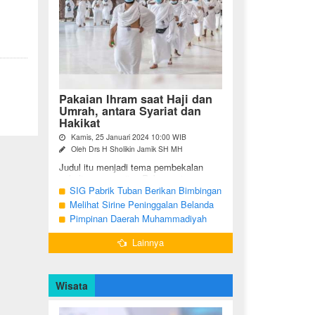
Pakaian Ihram saat Haji dan
Umrah, antara Syariat dan
Hakikat
Kamis, 25 Januari 2024 10:00 WIB
Oleh Drs H Sholikin Jamik SH MH
Judul itu menjadi tema pembekalan
sekaligus pengajian Rabu pagi
(24/01/2024) di Masjid Nabawi al
SIG Pabrik Tuban Berikan Bimbingan
Munawaroh, Madinah, kepada jemaah
Manasik Haji kepada CJH Kabupaten
Melihat Sirine Peninggalan Belanda
umrah dari ...
Tuban
Penanda Buka Puasa di Pendopo
Pimpinan Daerah Muhammadiyah
Bupati Blora
Bojonegoro Akan Gelar Salat
Lainnya
Iduladha 9 Juli 2022
Wisata