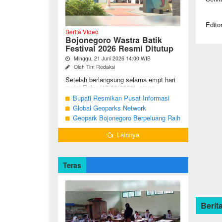
Edito
Berita Video
Bojonegoro Wastra Batik
Festival 2026 Resmi Ditutup
Minggu, 21 Juni 2026 14:00 WIB
Oleh Tim Redaksi
Setelah berlangsung selama empt hari
mulai Rabu (17/06/2026), ajang
Bojonegoro Wastra Batik Festival
Bupati Resmikan Pusat Informasi
(BWBF) 2026 resmi ditutup oleh Ketua
Geologi Geopark Bojonegoro
Global Geoparks Network
Dekranasda ...
Association Kunjungi Sejumlah
Geopark Bojonegoro Berpeluang Raih
Geosite di Bojonegoro
UNESCO Global Geopark
Lainnya
Teras
Berita