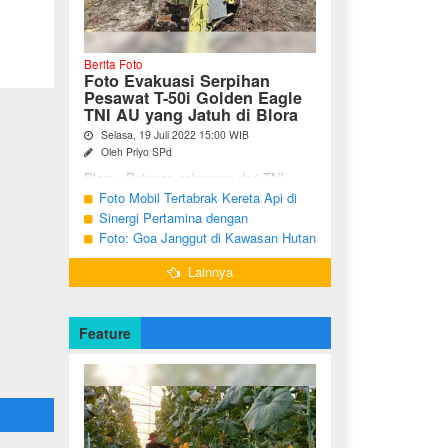
Berita Foto
Foto Evakuasi Serpihan
Pesawat T-50i Golden Eagle
TNI AU yang Jatuh di Blora
Selasa, 19 Juli 2022 15:00 WIB
Oleh Priyo SPd
Blora - Petugas gabungan dari TNI,
Polri, BPBD dan warga sekitar terus
Foto Mobil Tertabrak Kereta Api di
melakukan pencarian terhadap serpihan
Kalitidu, Bojonegoro
Sinergi Pertamina dengan
pesawat tempur T-50i Golden ...
Masyarakat Desa
Foto: Goa Janggut di Kawasan Hutan
Ngorogunung, Bubulan, Bojonegoro
Lainnya
Feature