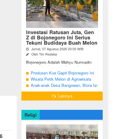
Investasi Ratusan Juta, Gen
Z di Bojonegoro Ini Serius
Tekuni Budidaya Buah Melon
Jumat, 07 Agustus 2026 20:00 WIB
Oleh Tim Redaksi
Bojonegoro Adalah Wahyu Nurmadin
Azhar (23), Generasi Z asal Desa
Sumodikaran RT 004 RW 002,
Produsen Kue Gapit Bojonegoro Ini
Kecamatan Dander, Kabupaten
Banjir Pesanan Hingga Puluhan Juta
Wisata Petik Melon di Agrowisata
Bojonegoro, Jawa ...
di Bulan Ramadan
Girli Farm Blora, Tak Sampai 5 Hari
Anak-anak Desa Bangowan, Blora Isi
Sudah Ludes Terjual
Waktu Jelang Buka Puasa dengan
Lainnya
Latihan Gamelan
Religi
6