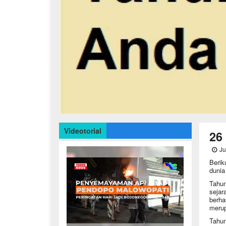
Videotorial
26
Ju
Berik
dunia
Tahun
sejar
berha
merup
Tahun