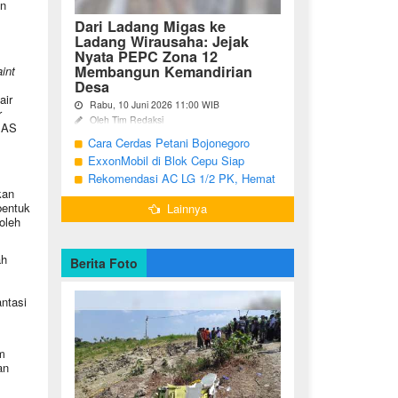
an
Dari Ladang Migas ke
Ladang Wirausaha: Jejak
Nyata PEPC Zona 12
Membangun Kemandirian
int
Desa
air
Rabu, 10 Juni 2026 11:00 WIB
r
Oleh Tim Redaksi
i AS
Cara Cerdas Petani Bojonegoro
Bojonegoro - Berakhirnya fase
pengembangan Proyek Gas Jambaran-
Menguatkan Ekonomi Keluarga
ExxonMobil di Blok Cepu Siap
Tiung Biru (JTB) pada 2021 menjadi
Hadapi Target Produksi 2026
Rekomendasi AC LG 1/2 PK, Hemat
titik balik bagi ratusan pemuda Desa
kan
Listrik dan Pendinginan Maksimal
Bandungrejo, ...
bentuk
Lainnya
oleh
ah
Berita Foto
antasi
m
an