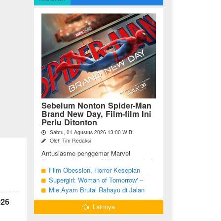
Sebelum Nonton Spider-Man
Brand New Day, Film-film Ini
Perlu Ditonton
Sabtu, 01 Agustus 2026 13:00 WIB
Oleh Tim Redaksi
Antusiasme penggemar Marvel
Cinematic Universe (MCU) kini kembali
meningkat seiring tayangnya
Film Obession, Horror Kesepian
petualangan terbaru Spider-Man Brand
Generasi Saat Ini
Supergirl: Woman of Tomorrow' –
New Day. Bagi penggemar garis ...
Potensi yang Terperangkap dalam
Mie Ayam Brutal Rahayu di Jalan
Narasi Generik
Pemuda Bojonegoro, Kuliner dengan
026
Lainnya
Banyak Pilihan Menu