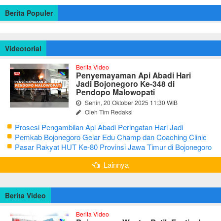
Berita Populer
Videotorial
Berita Video
Penyemayaman Api Abadi Hari
Jadi Bojonegoro Ke-348 di
Pendopo Malowopati
Senin, 20 Oktober 2025 11:30 WIB
Oleh Tim Redaksi
Prosesi Pengambilan Api Abadi Peringatan Hari Jadi
Bojonegoro Ke-348
Pemkab Bojonegoro Gelar Edu Champ dan Coaching Clinic
Seni Reog dan Jaranan
Pasar Rakyat HUT Ke-80 Provinsi Jawa Timur di Bojonegoro
Lainnya
Berita Video
Berita Video