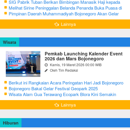
SIG Pabrik Tuban Berikan Bimbingan Manasik Haji kepada
CJH Kabupaten Tuban
Melihat Sirine Peninggalan Belanda Penanda Buka Puasa di
Pendopo Bupati Blora
Pimpinan Daerah Muhammadiyah Bojonegoro Akan Gelar
Salat Iduladha 9 Juli 2022
Lainnya
Wisata
Pemkab Launching Kalender Event
2026 dan Mars Bojonegoro
Kamis, 19 Maret 2026 00:00 WIB
Oleh Tim Redaksi
Berikut ini Rangkaian Acara Peringatan Hari Jadi Bojonegoro
Ke-348 Tahun 2025
Bojonegoro Bakal Gelar Festival Geopark 2025
Wisata Alam Gua Terawang Ecopark Blora Kini Semakin
Menarik
Lainnya
Hiburan