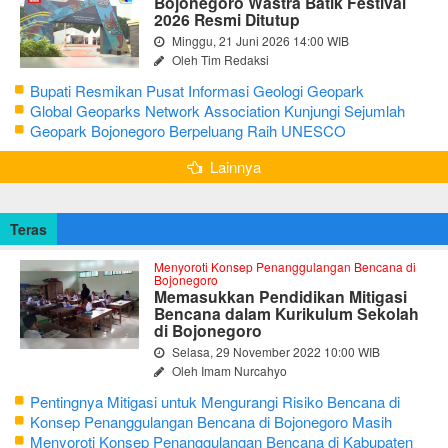
Bojonegoro Wastra Batik Festival
2026 Resmi Ditutup
Minggu, 21 Juni 2026 14:00 WIB
Oleh Tim Redaksi
Bupati Resmikan Pusat Informasi Geologi Geopark
Bojonegoro
Global Geoparks Network Association Kunjungi Sejumlah
Geosite di Bojonegoro
Geopark Bojonegoro Berpeluang Raih UNESCO
Global Geopark
Lainnya
Teras
Menyoroti Konsep Penanggulangan Bencana di
Bojonegoro
Memasukkan Pendidikan Mitigasi
Bencana dalam Kurikulum Sekolah
di Bojonegoro
Selasa, 29 November 2022 10:00 WIB
Oleh Imam Nurcahyo
Pentingnya Mitigasi untuk Mengurangi Risiko Bencana di
Bojonegoro
Konsep Penanggulangan Bencana di Bojonegoro Masih
Mengutamakan Tanggap Darurat
Menyoroti Konsep Penanggulangan Bencana di Kabupaten