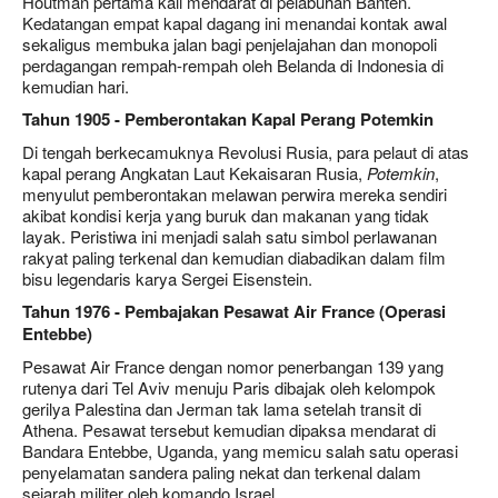
Houtman pertama kali mendarat di pelabuhan Banten.
Kedatangan empat kapal dagang ini menandai kontak awal
sekaligus membuka jalan bagi penjelajahan dan monopoli
perdagangan rempah-rempah oleh Belanda di Indonesia di
kemudian hari.
Tahun 1905 - Pemberontakan Kapal Perang Potemkin
Di tengah berkecamuknya Revolusi Rusia, para pelaut di atas
kapal perang Angkatan Laut Kekaisaran Rusia,
Potemkin
,
menyulut pemberontakan melawan perwira mereka sendiri
akibat kondisi kerja yang buruk dan makanan yang tidak
layak. Peristiwa ini menjadi salah satu simbol perlawanan
rakyat paling terkenal dan kemudian diabadikan dalam film
bisu legendaris karya Sergei Eisenstein.
Tahun 1976 - Pembajakan Pesawat Air France (Operasi
Entebbe)
Pesawat Air France dengan nomor penerbangan 139 yang
rutenya dari Tel Aviv menuju Paris dibajak oleh kelompok
gerilya Palestina dan Jerman tak lama setelah transit di
Athena. Pesawat tersebut kemudian dipaksa mendarat di
Bandara Entebbe, Uganda, yang memicu salah satu operasi
penyelamatan sandera paling nekat dan terkenal dalam
sejarah militer oleh komando Israel.