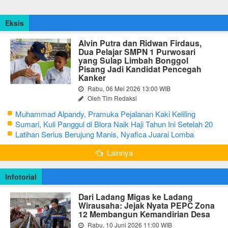
Eksis
Alvin Putra dan Ridwan Firdaus,
Dua Pelajar SMPN 1 Purwosari
yang Sulap Limbah Bonggol
Pisang Jadi Kandidat Pencegah
Kanker
Rabu, 06 Mei 2026 13:00 WIB
Oleh Tim Redaksi
Muhammad Alpandy, Pramuka Pejalanan Kaki Keliling
Nusantara dengan Misi Literasi Budaya
Sumari, Kuli Panggul di Blora Naik Haji Tahun Ini Setelah 20
Tahun Sisihkan Uang Receh
Latihan Serius Berujung Manis, Nyafica Juarai Lomba
Bertutur tentang Nilai Hidup Orang Samin
Lainnya
Infotorial
Dari Ladang Migas ke Ladang
Wirausaha: Jejak Nyata PEPC Zona
12 Membangun Kemandirian Desa
Rabu, 10 Juni 2026 11:00 WIB