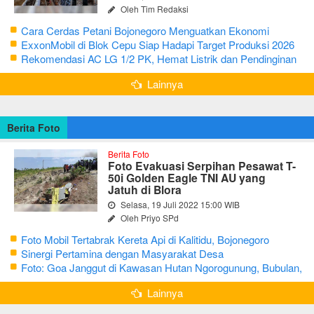
Oleh Tim Redaksi
Cara Cerdas Petani Bojonegoro Menguatkan Ekonomi
Keluarga
ExxonMobil di Blok Cepu Siap Hadapi Target Produksi 2026
Rekomendasi AC LG 1/2 PK, Hemat Listrik dan Pendinginan
Maksimal
Lainnya
Berita Foto
Berita Foto
Foto Evakuasi Serpihan Pesawat T-
50i Golden Eagle TNI AU yang
Jatuh di Blora
Selasa, 19 Juli 2022 15:00 WIB
Oleh Priyo SPd
Foto Mobil Tertabrak Kereta Api di Kalitidu, Bojonegoro
Sinergi Pertamina dengan Masyarakat Desa
Foto: Goa Janggut di Kawasan Hutan Ngorogunung, Bubulan,
Bojonegoro
Lainnya