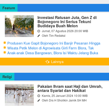
Feature
Investasi Ratusan Juta, Gen Z di
Bojonegoro Ini Serius Tekuni
Budidaya Buah Melon
Jumat, 07 Agustus 2026 20:00 WIB
Oleh Tim Redaksi
Produsen Kue Gapit Bojonegoro Ini Banjir Pesanan Hingga
Puluhan Juta di Bulan Ramadan
Wisata Petik Melon di Agrowisata Girli Farm Blora, Tak
Sampai 5 Hari Sudah Ludes Terjual
Anak-anak Desa Bangowan, Blora Isi Waktu Jelang Buka
Puasa dengan Latihan Gamelan
Lainnya
Religi
Pakaian Ihram saat Haji dan Umrah,
antara Syariat dan Hakikat
Kamis, 25 Januari 2024 10:00 WIB
Oleh Drs H Sholikin Jamik SH MH