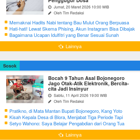
Penggugur Dosa
Jumat, 20 Maret 2026 10:00 WIB
Oleh Tim Redaksi
Memaknai Hadits Nabi tentang Bau Mulut Orang Berpuasa
Secara Bijak Agar Tidak Menggangu
Hati-hati! Lewat Skema Phising, Akun Instagram Bisa Dibajak
Kurang dari 3 Menit
Bagaimana Ucapan Idulfitri yang Benar Sesuai Sunah
Rasulullah
Lainnya
Sosok
Bocah 9 Tahun Asal Bojonegoro
Jago Otak-Atik Elektronik, Bercita-
cita Jadi Insinyur
Sabtu, 11 April 2026 19:00 WIB
Oleh Tim Redaksi
Pratikno, di Mata Mantan Bupati Bojonegoro, Kang Yoto
Kisah Kepala Desa di Blora, Menjabat Tiga Periode Tapi
Masih Hidup Sederhana
Setyo Wahono: Saya Belajar Pengabdian dari Orang Tua
Lainnya