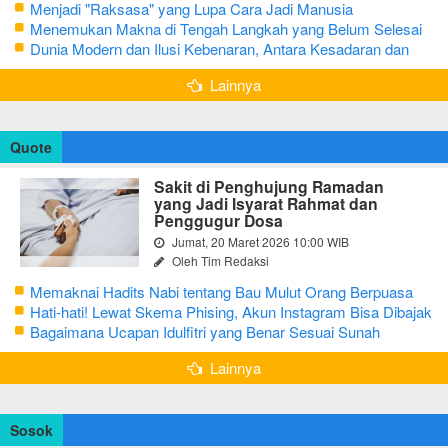
Menjadi "Raksasa" yang Lupa Cara Jadi Manusia
Menemukan Makna di Tengah Langkah yang Belum Selesai
Dunia Modern dan Ilusi Kebenaran, Antara Kesadaran dan
terjebak Tipu Daya
Lainnya
Quote
Sakit di Penghujung Ramadan
yang Jadi Isyarat Rahmat dan
Penggugur Dosa
Jumat, 20 Maret 2026 10:00 WIB
Oleh Tim Redaksi
Memaknai Hadits Nabi tentang Bau Mulut Orang Berpuasa
Secara Bijak Agar Tidak Menggangu
Hati-hati! Lewat Skema Phising, Akun Instagram Bisa Dibajak
Kurang dari 3 Menit
Bagaimana Ucapan Idulfitri yang Benar Sesuai Sunah
Rasulullah
Lainnya
Sosok