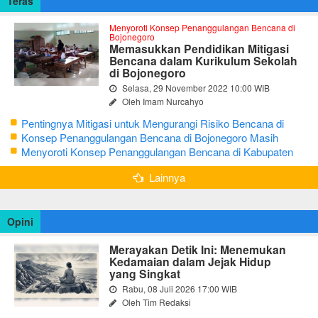
Teras
Menyoroti Konsep Penanggulangan Bencana di
Bojonegoro
Memasukkan Pendidikan Mitigasi
Bencana dalam Kurikulum Sekolah
di Bojonegoro
Selasa, 29 November 2022 10:00 WIB
Oleh Imam Nurcahyo
Pentingnya Mitigasi untuk Mengurangi Risiko Bencana di
Bojonegoro
Konsep Penanggulangan Bencana di Bojonegoro Masih
Mengutamakan Tanggap Darurat
Menyoroti Konsep Penanggulangan Bencana di Kabupaten
Bojonegoro
Lainnya
Opini
Merayakan Detik Ini: Menemukan
Kedamaian dalam Jejak Hidup
yang Singkat
Rabu, 08 Juli 2026 17:00 WIB
Oleh Tim Redaksi