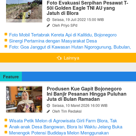
Foto Evakuasi Serpihan Pesawat T-
50i Golden Eagle TNI AU yang
Jatuh di Blora
Selasa, 19 Juli 2022 15:00 WIB
Oleh Priyo SPd
Foto Mobil Tertabrak Kereta Api di Kalitidu, Bojonegoro
Sinergi Pertamina dengan Masyarakat Desa
Foto: Goa Janggut di Kawasan Hutan Ngorogunung, Bubulan,
Bojonegoro
Lainnya
Feature
Produsen Kue Gapit Bojonegoro
Ini Banjir Pesanan Hingga Puluhan
Juta di Bulan Ramadan
Selasa, 10 Maret 2026 16:00 WIB
Oleh Tim Redaksi
Wisata Petik Melon di Agrowisata Girli Farm Blora, Tak
Sampai 5 Hari Sudah Ludes Terjual
Anak-anak Desa Bangowan, Blora Isi Waktu Jelang Buka
Puasa dengan Latihan Gamelan
Menengok Potensi Budidaya Melon Menggunakan