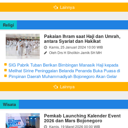
Greenhouse di Bojonegoro
Lainnya
Religi
Pakaian Ihram saat Haji dan Umrah,
antara Syariat dan Hakikat
Kamis, 25 Januari 2024 10:00 WIB
Oleh Drs H Sholikin Jamik SH MH
SIG Pabrik Tuban Berikan Bimbingan Manasik Haji kepada
CJH Kabupaten Tuban
Melihat Sirine Peninggalan Belanda Penanda Buka Puasa di
Pendopo Bupati Blora
Pimpinan Daerah Muhammadiyah Bojonegoro Akan Gelar
Salat Iduladha 9 Juli 2022
Lainnya
Wisata
Pemkab Launching Kalender Event
2026 dan Mars Bojonegoro
Kamis, 19 Maret 2026 00:00 WIB