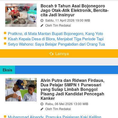
Bocah 9 Tahun Asal Bojonegoro
Jago Otak-Atik Elektronik, Bercita-
cita Jadi Insinyur
Sabtu, 11 April 2026 19:00 WIB
Oleh Tim Redaksi
Pratikno, di Mata Mantan Bupati Bojonegoro, Kang Yoto
Kisah Kepala Desa di Blora, Menjabat Tiga Periode Tapi
Masih Hidup Sederhana
Setyo Wahono: Saya Belajar Pengabdian dari Orang Tua
Lainnya
Eksis
Alvin Putra dan Ridwan Firdaus,
Dua Pelajar SMPN 1 Purwosari
yang Sulap Limbah Bonggol
Pisang Jadi Kandidat Pencegah
Kanker
Rabu, 06 Mei 2026 13:00 WIB
Oleh Tim Redaksi
Muhammad Alpandy, Pramuka Pejalanan Kaki Keliling