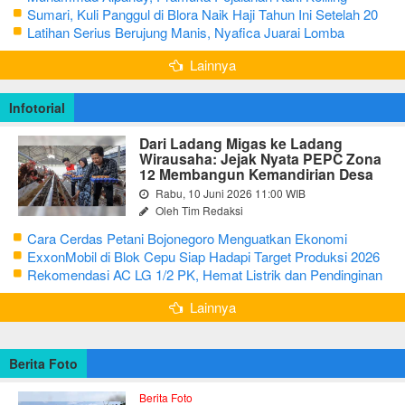
Nusantara dengan Misi Literasi Budaya
Sumari, Kuli Panggul di Blora Naik Haji Tahun Ini Setelah 20
Tahun Sisihkan Uang Receh
Latihan Serius Berujung Manis, Nyafica Juarai Lomba
Bertutur tentang Nilai Hidup Orang Samin
Lainnya
Infotorial
Dari Ladang Migas ke Ladang
Wirausaha: Jejak Nyata PEPC Zona
12 Membangun Kemandirian Desa
Rabu, 10 Juni 2026 11:00 WIB
Oleh Tim Redaksi
Cara Cerdas Petani Bojonegoro Menguatkan Ekonomi
Keluarga
ExxonMobil di Blok Cepu Siap Hadapi Target Produksi 2026
Rekomendasi AC LG 1/2 PK, Hemat Listrik dan Pendinginan
Maksimal
Lainnya
Berita Foto
Berita Foto