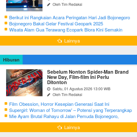
Oleh Tim Redaksi
Berikut ini Rangkaian Acara Peringatan Hari Jadi Bojonegoro
Ke-348 Tahun 2025
Bojonegoro Bakal Gelar Festival Geopark 2025
Wisata Alam Gua Terawang Ecopark Blora Kini Semakin
Menarik
Lainnya
Hiburan
Sebelum Nonton Spider-Man Brand
New Day, Film-film Ini Perlu
Ditonton
Sabtu, 01 Agustus 2026 13:00 WIB
Oleh Tim Redaksi
Film Obession, Horror Kesepian Generasi Saat Ini
Supergirl: Woman of Tomorrow' – Potensi yang Terperangkap
dalam Narasi Generik
Mie Ayam Brutal Rahayu di Jalan Pemuda Bojonegoro,
Kuliner dengan Banyak Pilihan Menu
Lainnya