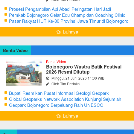
Prosesi Pengambilan Api Abadi Peringatan Hari Jadi
Bojonegoro Ke-348
Pemkab Bojonegoro Gelar Edu Champ dan Coaching Clinic
Seni Reog dan Jaranan
Pasar Rakyat HUT Ke-80 Provinsi Jawa Timur di Bojonegoro
Lainnya
Berita Video
Berita Video
Bojonegoro Wastra Batik Festival
2026 Resmi Ditutup
Minggu, 21 Juni 2026 14:00 WIB
Oleh Tim Redaksi
Bupati Resmikan Pusat Informasi Geologi Geopark
Bojonegoro
Global Geoparks Network Association Kunjungi Sejumlah
Geosite di Bojonegoro
Geopark Bojonegoro Berpeluang Raih UNESCO
Global Geopark
Lainnya