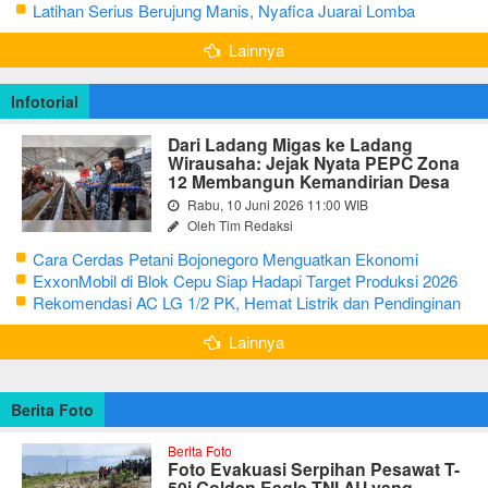
Tahun Sisihkan Uang Receh
Latihan Serius Berujung Manis, Nyafica Juarai Lomba
Bertutur tentang Nilai Hidup Orang Samin
Lainnya
Infotorial
Dari Ladang Migas ke Ladang
Wirausaha: Jejak Nyata PEPC Zona
12 Membangun Kemandirian Desa
Rabu, 10 Juni 2026 11:00 WIB
Oleh Tim Redaksi
Cara Cerdas Petani Bojonegoro Menguatkan Ekonomi
Keluarga
ExxonMobil di Blok Cepu Siap Hadapi Target Produksi 2026
Rekomendasi AC LG 1/2 PK, Hemat Listrik dan Pendinginan
Maksimal
Lainnya
Berita Foto
Berita Foto
Foto Evakuasi Serpihan Pesawat T-
50i Golden Eagle TNI AU yang