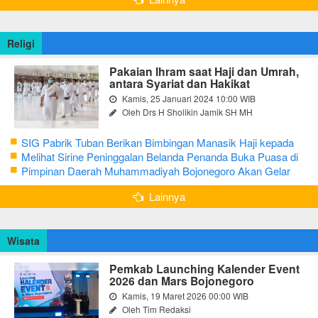
Religi
Pakaian Ihram saat Haji dan Umrah,
antara Syariat dan Hakikat
Kamis, 25 Januari 2024 10:00 WIB
Oleh Drs H Sholikin Jamik SH MH
SIG Pabrik Tuban Berikan Bimbingan Manasik Haji kepada
CJH Kabupaten Tuban
Melihat Sirine Peninggalan Belanda Penanda Buka Puasa di
Pendopo Bupati Blora
Pimpinan Daerah Muhammadiyah Bojonegoro Akan Gelar
Salat Iduladha 9 Juli 2022
Lainnya
Wisata
Pemkab Launching Kalender Event
2026 dan Mars Bojonegoro
Kamis, 19 Maret 2026 00:00 WIB
Oleh Tim Redaksi