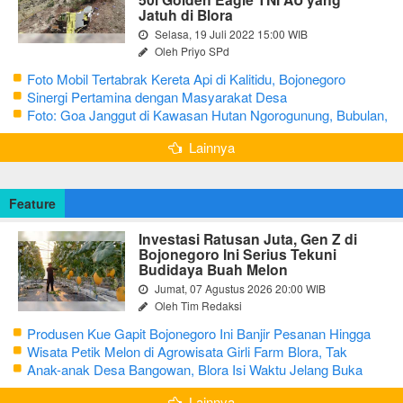
Jatuh di Blora
Selasa, 19 Juli 2022 15:00 WIB
Oleh Priyo SPd
Foto Mobil Tertabrak Kereta Api di Kalitidu, Bojonegoro
Sinergi Pertamina dengan Masyarakat Desa
Foto: Goa Janggut di Kawasan Hutan Ngorogunung, Bubulan,
Bojonegoro
Lainnya
Feature
Investasi Ratusan Juta, Gen Z di
Bojonegoro Ini Serius Tekuni
Budidaya Buah Melon
Jumat, 07 Agustus 2026 20:00 WIB
Oleh Tim Redaksi
Produsen Kue Gapit Bojonegoro Ini Banjir Pesanan Hingga
Puluhan Juta di Bulan Ramadan
Wisata Petik Melon di Agrowisata Girli Farm Blora, Tak
Sampai 5 Hari Sudah Ludes Terjual
Anak-anak Desa Bangowan, Blora Isi Waktu Jelang Buka
Puasa dengan Latihan Gamelan
Lainnya