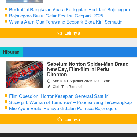
Berikut ini Rangkaian Acara Peringatan Hari Jadi Bojonegoro
Ke-348 Tahun 2025
Bojonegoro Bakal Gelar Festival Geopark 2025
Wisata Alam Gua Terawang Ecopark Blora Kini Semakin
Menarik
Lainnya
Hiburan
Sebelum Nonton Spider-Man Brand
New Day, Film-film Ini Perlu
Ditonton
Sabtu, 01 Agustus 2026 13:00 WIB
Oleh Tim Redaksi
Film Obession, Horror Kesepian Generasi Saat Ini
Supergirl: Woman of Tomorrow' – Potensi yang Terperangkap
dalam Narasi Generik
Mie Ayam Brutal Rahayu di Jalan Pemuda Bojonegoro,
Kuliner dengan Banyak Pilihan Menu
Lainnya