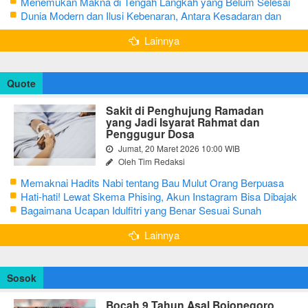
Menemukan Makna di Tengah Langkah yang Belum Selesai
Dunia Modern dan Ilusi Kebenaran, Antara Kesadaran dan
terjebak Tipu Daya
Lainnya
Quote
Sakit di Penghujung Ramadan
yang Jadi Isyarat Rahmat dan
Penggugur Dosa
Jumat, 20 Maret 2026 10:00 WIB
Oleh Tim Redaksi
Memaknai Hadits Nabi tentang Bau Mulut Orang Berpuasa
Secara Bijak Agar Tidak Menggangu
Hati-hati! Lewat Skema Phising, Akun Instagram Bisa Dibajak
Kurang dari 3 Menit
Bagaimana Ucapan Idulfitri yang Benar Sesuai Sunah
Rasulullah
Lainnya
Sosok
Bocah 9 Tahun Asal Bojonegoro