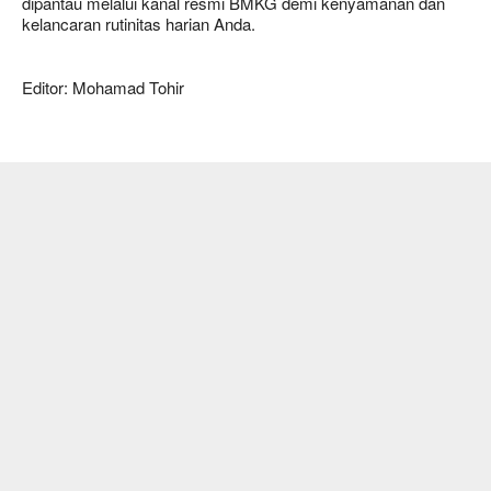
dipantau melalui kanal resmi BMKG demi kenyamanan dan
kelancaran rutinitas harian Anda.
Editor: Mohamad Tohir