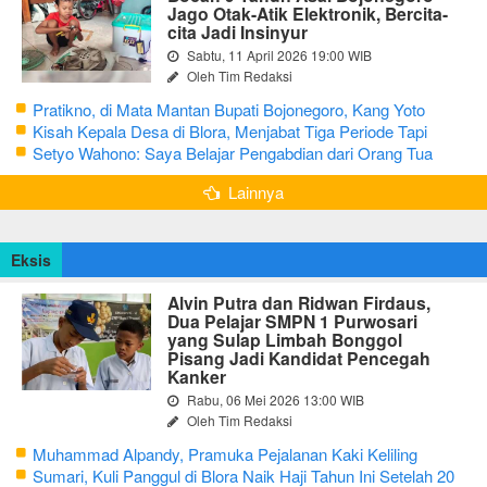
Jago Otak-Atik Elektronik, Bercita-
cita Jadi Insinyur
Sabtu, 11 April 2026 19:00 WIB
Oleh Tim Redaksi
Pratikno, di Mata Mantan Bupati Bojonegoro, Kang Yoto
Kisah Kepala Desa di Blora, Menjabat Tiga Periode Tapi
Masih Hidup Sederhana
Setyo Wahono: Saya Belajar Pengabdian dari Orang Tua
Lainnya
Eksis
Alvin Putra dan Ridwan Firdaus,
Dua Pelajar SMPN 1 Purwosari
yang Sulap Limbah Bonggol
Pisang Jadi Kandidat Pencegah
Kanker
Rabu, 06 Mei 2026 13:00 WIB
Oleh Tim Redaksi
Muhammad Alpandy, Pramuka Pejalanan Kaki Keliling
Nusantara dengan Misi Literasi Budaya
Sumari, Kuli Panggul di Blora Naik Haji Tahun Ini Setelah 20