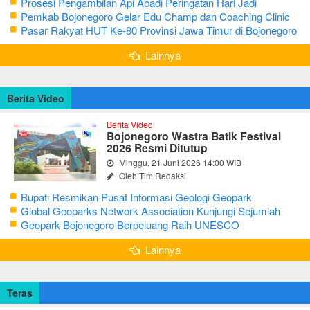
Prosesi Pengambilan Api Abadi Peringatan Hari Jadi
Bojonegoro Ke-348
Pemkab Bojonegoro Gelar Edu Champ dan Coaching Clinic
Seni Reog dan Jaranan
Pasar Rakyat HUT Ke-80 Provinsi Jawa Timur di Bojonegoro
Lainnya
Berita Video
Berita Video
Bojonegoro Wastra Batik Festival
2026 Resmi Ditutup
Minggu, 21 Juni 2026 14:00 WIB
Oleh Tim Redaksi
Bupati Resmikan Pusat Informasi Geologi Geopark
Bojonegoro
Global Geoparks Network Association Kunjungi Sejumlah
Geosite di Bojonegoro
Geopark Bojonegoro Berpeluang Raih UNESCO
Global Geopark
Lainnya
Teras