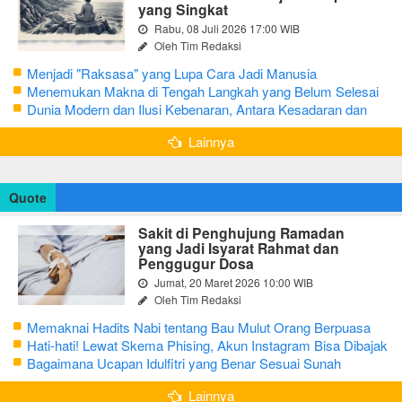
yang Singkat
Rabu, 08 Juli 2026 17:00 WIB
Oleh Tim Redaksi
Menjadi "Raksasa" yang Lupa Cara Jadi Manusia
Menemukan Makna di Tengah Langkah yang Belum Selesai
Dunia Modern dan Ilusi Kebenaran, Antara Kesadaran dan
terjebak Tipu Daya
Lainnya
Quote
Sakit di Penghujung Ramadan
yang Jadi Isyarat Rahmat dan
Penggugur Dosa
Jumat, 20 Maret 2026 10:00 WIB
Oleh Tim Redaksi
Memaknai Hadits Nabi tentang Bau Mulut Orang Berpuasa
Secara Bijak Agar Tidak Menggangu
Hati-hati! Lewat Skema Phising, Akun Instagram Bisa Dibajak
Kurang dari 3 Menit
Bagaimana Ucapan Idulfitri yang Benar Sesuai Sunah
Rasulullah
Lainnya