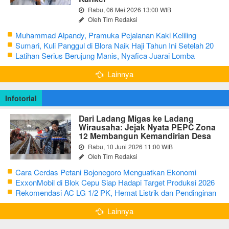
Rabu, 06 Mei 2026 13:00 WIB
Oleh Tim Redaksi
Muhammad Alpandy, Pramuka Pejalanan Kaki Keliling
Nusantara dengan Misi Literasi Budaya
Sumari, Kuli Panggul di Blora Naik Haji Tahun Ini Setelah 20
Tahun Sisihkan Uang Receh
Latihan Serius Berujung Manis, Nyafica Juarai Lomba
Bertutur tentang Nilai Hidup Orang Samin
Lainnya
Infotorial
Dari Ladang Migas ke Ladang
Wirausaha: Jejak Nyata PEPC Zona
12 Membangun Kemandirian Desa
Rabu, 10 Juni 2026 11:00 WIB
Oleh Tim Redaksi
Cara Cerdas Petani Bojonegoro Menguatkan Ekonomi
Keluarga
ExxonMobil di Blok Cepu Siap Hadapi Target Produksi 2026
Rekomendasi AC LG 1/2 PK, Hemat Listrik dan Pendinginan
Maksimal
Lainnya