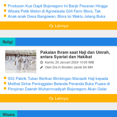
Produsen Kue Gapit Bojonegoro Ini Banjir Pesanan Hingga
Puluhan Juta di Bulan Ramadan
Wisata Petik Melon di Agrowisata Girli Farm Blora, Tak
Sampai 5 Hari Sudah Ludes Terjual
Anak-anak Desa Bangowan, Blora Isi Waktu Jelang Buka
Puasa dengan Latihan Gamelan
Lainnya
Religi
Pakaian Ihram saat Haji dan Umrah,
antara Syariat dan Hakikat
Kamis, 25 Januari 2024 10:00 WIB
Oleh Drs H Sholikin Jamik SH MH
SIG Pabrik Tuban Berikan Bimbingan Manasik Haji kepada
CJH Kabupaten Tuban
Melihat Sirine Peninggalan Belanda Penanda Buka Puasa di
Pendopo Bupati Blora
Pimpinan Daerah Muhammadiyah Bojonegoro Akan Gelar
Salat Iduladha 9 Juli 2022
Lainnya
Wisata