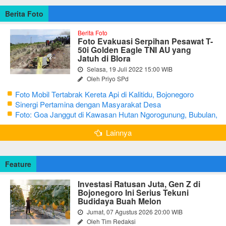
Berita Foto
Berita Foto
Foto Evakuasi Serpihan Pesawat T-
50i Golden Eagle TNI AU yang
Jatuh di Blora
Selasa, 19 Juli 2022 15:00 WIB
Oleh Priyo SPd
Foto Mobil Tertabrak Kereta Api di Kalitidu, Bojonegoro
Sinergi Pertamina dengan Masyarakat Desa
Foto: Goa Janggut di Kawasan Hutan Ngorogunung, Bubulan,
Bojonegoro
Lainnya
Feature
Investasi Ratusan Juta, Gen Z di
Bojonegoro Ini Serius Tekuni
Budidaya Buah Melon
Jumat, 07 Agustus 2026 20:00 WIB
Oleh Tim Redaksi