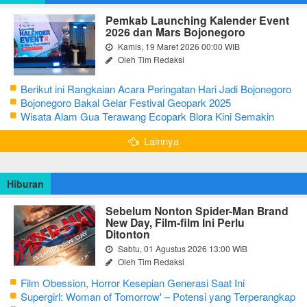
Pemkab Launching Kalender Event
2026 dan Mars Bojonegoro
Kamis, 19 Maret 2026 00:00 WIB
Oleh Tim Redaksi
Berikut ini Rangkaian Acara Peringatan Hari Jadi Bojonegoro
Ke-348 Tahun 2025
Bojonegoro Bakal Gelar Festival Geopark 2025
Wisata Alam Gua Terawang Ecopark Blora Kini Semakin
Menarik
Lainnya
Hiburan
Sebelum Nonton Spider-Man Brand
New Day, Film-film Ini Perlu
Ditonton
Sabtu, 01 Agustus 2026 13:00 WIB
Oleh Tim Redaksi
Film Obession, Horror Kesepian Generasi Saat Ini
Supergirl: Woman of Tomorrow' – Potensi yang Terperangkap