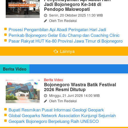
Jadi Bojonegoro Ke-348 di
Pendopo Malowopati
Senin, 20 Oktober 2025 11:30 WIB
Oleh Tim Redaksi
Prosesi Pengambilan Api Abadi Peringatan Hari Jadi
Bojonegoro Ke-348
Pemkab Bojonegoro Gelar Edu Champ dan Coaching Clinic
Seni Reog dan Jaranan
Pasar Rakyat HUT Ke-80 Provinsi Jawa Timur di Bojonegoro
Lainnya
Berita Video
Berita Video
Bojonegoro Wastra Batik Festival
2026 Resmi Ditutup
Minggu, 21 Juni 2026 14:00 WIB
Oleh Tim Redaksi
Bupati Resmikan Pusat Informasi Geologi Geopark
Bojonegoro
Global Geoparks Network Association Kunjungi Sejumlah
Geosite di Bojonegoro
Geopark Bojonegoro Berpeluang Raih UNESCO
Global Geopark