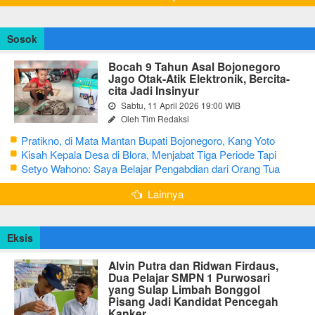
Sosok
Bocah 9 Tahun Asal Bojonegoro
Jago Otak-Atik Elektronik, Bercita-
cita Jadi Insinyur
Sabtu, 11 April 2026 19:00 WIB
Oleh Tim Redaksi
Pratikno, di Mata Mantan Bupati Bojonegoro, Kang Yoto
Kisah Kepala Desa di Blora, Menjabat Tiga Periode Tapi
Masih Hidup Sederhana
Setyo Wahono: Saya Belajar Pengabdian dari Orang Tua
Lainnya
Eksis
Alvin Putra dan Ridwan Firdaus,
Dua Pelajar SMPN 1 Purwosari
yang Sulap Limbah Bonggol
Pisang Jadi Kandidat Pencegah
Kanker