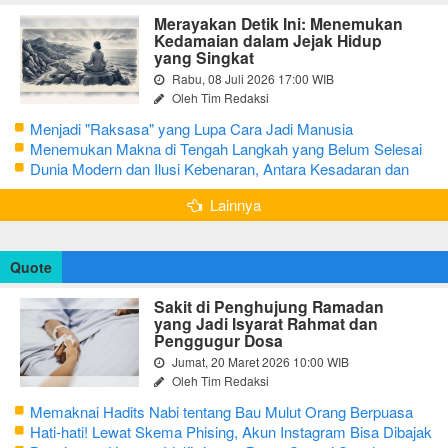
Merayakan Detik Ini: Menemukan
Kedamaian dalam Jejak Hidup
yang Singkat
Rabu, 08 Juli 2026 17:00 WIB
Oleh Tim Redaksi
Menjadi "Raksasa" yang Lupa Cara Jadi Manusia
Menemukan Makna di Tengah Langkah yang Belum Selesai
Dunia Modern dan Ilusi Kebenaran, Antara Kesadaran dan
terjebak Tipu Daya
Lainnya
Quote
Sakit di Penghujung Ramadan
yang Jadi Isyarat Rahmat dan
Penggugur Dosa
Jumat, 20 Maret 2026 10:00 WIB
Oleh Tim Redaksi
Memaknai Hadits Nabi tentang Bau Mulut Orang Berpuasa
Secara Bijak Agar Tidak Menggangu
Hati-hati! Lewat Skema Phising, Akun Instagram Bisa Dibajak