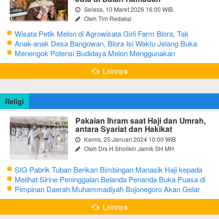
Selasa, 10 Maret 2026 16:00 WIB
Oleh Tim Redaksi
Wisata Petik Melon di Agrowisata Girli Farm Blora, Tak
Sampai 5 Hari Sudah Ludes Terjual
Anak-anak Desa Bangowan, Blora Isi Waktu Jelang Buka
Puasa dengan Latihan Gamelan
Menengok Potensi Budidaya Melon Menggunakan
Greenhouse di Bojonegoro
Lainnya
Religi
Pakaian Ihram saat Haji dan Umrah,
antara Syariat dan Hakikat
Kamis, 25 Januari 2024 10:00 WIB
Oleh Drs H Sholikin Jamik SH MH
SIG Pabrik Tuban Berikan Bimbingan Manasik Haji kepada
CJH Kabupaten Tuban
Melihat Sirine Peninggalan Belanda Penanda Buka Puasa di
Pendopo Bupati Blora
Pimpinan Daerah Muhammadiyah Bojonegoro Akan Gelar
Salat Iduladha 9 Juli 2022
Lainnya