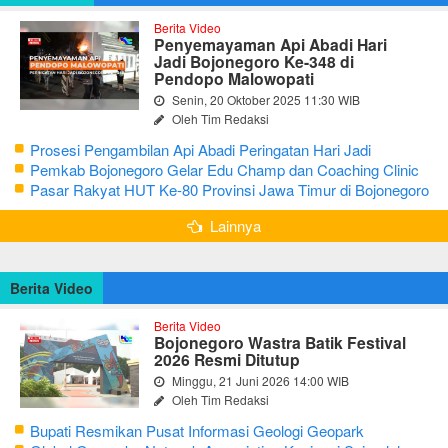
Berita Video
Penyemayaman Api Abadi Hari
Jadi Bojonegoro Ke-348 di
Pendopo Malowopati
Senin, 20 Oktober 2025 11:30 WIB
Oleh Tim Redaksi
Prosesi Pengambilan Api Abadi Peringatan Hari Jadi
Bojonegoro Ke-348
Pemkab Bojonegoro Gelar Edu Champ dan Coaching Clinic
Seni Reog dan Jaranan
Pasar Rakyat HUT Ke-80 Provinsi Jawa Timur di Bojonegoro
Lainnya
Berita Video
Berita Video
Bojonegoro Wastra Batik Festival
2026 Resmi Ditutup
Minggu, 21 Juni 2026 14:00 WIB
Oleh Tim Redaksi
Bupati Resmikan Pusat Informasi Geologi Geopark