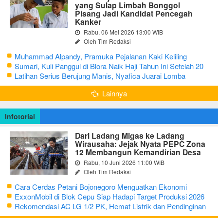
yang Sulap Limbah Bonggol
Pisang Jadi Kandidat Pencegah
Kanker
Rabu, 06 Mei 2026 13:00 WIB
Oleh Tim Redaksi
Muhammad Alpandy, Pramuka Pejalanan Kaki Keliling
Nusantara dengan Misi Literasi Budaya
Sumari, Kuli Panggul di Blora Naik Haji Tahun Ini Setelah 20
Tahun Sisihkan Uang Receh
Latihan Serius Berujung Manis, Nyafica Juarai Lomba
Bertutur tentang Nilai Hidup Orang Samin
Lainnya
Infotorial
Dari Ladang Migas ke Ladang
Wirausaha: Jejak Nyata PEPC Zona
12 Membangun Kemandirian Desa
Rabu, 10 Juni 2026 11:00 WIB
Oleh Tim Redaksi
Cara Cerdas Petani Bojonegoro Menguatkan Ekonomi
Keluarga
ExxonMobil di Blok Cepu Siap Hadapi Target Produksi 2026
Rekomendasi AC LG 1/2 PK, Hemat Listrik dan Pendinginan
Maksimal