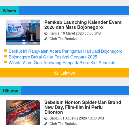
Wisata
Pemkab Launching Kalender Event
2026 dan Mars Bojonegoro
Kamis, 19 Maret 2026 00:00 WIB
Oleh Tim Redaksi
Berikut ini Rangkaian Acara Peringatan Hari Jadi Bojonegoro
Ke-348 Tahun 2025
Bojonegoro Bakal Gelar Festival Geopark 2025
Wisata Alam Gua Terawang Ecopark Blora Kini Semakin
Menarik
Lainnya
Hiburan
Sebelum Nonton Spider-Man Brand
New Day, Film-film Ini Perlu
Ditonton
Sabtu, 01 Agustus 2026 13:00 WIB
Oleh Tim Redaksi