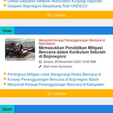
Bojonegoro
Global Geoparks Network Association Kunjungi Sejumlah
Geosite di Bojonegoro
Geopark Bojonegoro Berpeluang Raih UNESCO
Global Geopark
Lainnya
Teras
Menyoroti Konsep Penanggulangan Bencana di
Bojonegoro
Memasukkan Pendidikan Mitigasi
Bencana dalam Kurikulum Sekolah
di Bojonegoro
Selasa, 29 November 2022 10:00 WIB
Oleh Imam Nurcahyo
Pentingnya Mitigasi untuk Mengurangi Risiko Bencana di
Bojonegoro
Konsep Penanggulangan Bencana di Bojonegoro Masih
Mengutamakan Tanggap Darurat
Menyoroti Konsep Penanggulangan Bencana di Kabupaten
Bojonegoro
Lainnya
Opini