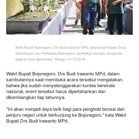
Wakil Bupati Bojonegoro, Drs Budi Irawanto MPd, didampingi Kepala Dinas
Kebudayaan dan Pariwisata Bojonegoro, berkeliling meninjau bonsai dan
kaligrafi yang dipamerkan. Minggu (01/12/2019)
Wakil Bupati Bojonegoro, Drs Budi Irawanto MPd, dalam
sambutannya saat membuka acara tersebut mengatakan,
bahwa jika sudah menyelenggarakan kontes berskala
nasional, event tersebut harus dipertahankan dan
dikembangkan tiap tahunnya.
"Ini akan menjadi daya tarik bagi para penghobi bonsai dari
penjuru negeri untuk berkunjung ke Bojonegoro," kata Wakil
Bupati Drs Budi Irawanto MPd.