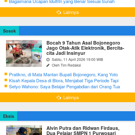
Kurang dari 3 Menit
Bagaimana Ucapan Idulfitri yang Benar Sesuai Sunah
Rasulullah
Lainnya
Sosok
Bocah 9 Tahun Asal Bojonegoro
Jago Otak-Atik Elektronik, Bercita-
cita Jadi Insinyur
Sabtu, 11 April 2026 19:00 WIB
Oleh Tim Redaksi
Pratikno, di Mata Mantan Bupati Bojonegoro, Kang Yoto
Kisah Kepala Desa di Blora, Menjabat Tiga Periode Tapi
Masih Hidup Sederhana
Setyo Wahono: Saya Belajar Pengabdian dari Orang Tua
Lainnya
Eksis
Alvin Putra dan Ridwan Firdaus,
Dua Pelajar SMPN 1 Purwosari