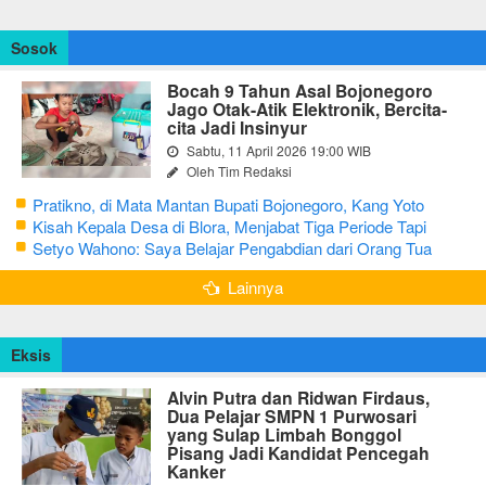
Sosok
Bocah 9 Tahun Asal Bojonegoro
Jago Otak-Atik Elektronik, Bercita-
cita Jadi Insinyur
Sabtu, 11 April 2026 19:00 WIB
Oleh Tim Redaksi
Pratikno, di Mata Mantan Bupati Bojonegoro, Kang Yoto
Kisah Kepala Desa di Blora, Menjabat Tiga Periode Tapi
Masih Hidup Sederhana
Setyo Wahono: Saya Belajar Pengabdian dari Orang Tua
Lainnya
Eksis
Alvin Putra dan Ridwan Firdaus,
Dua Pelajar SMPN 1 Purwosari
yang Sulap Limbah Bonggol
Pisang Jadi Kandidat Pencegah
Kanker