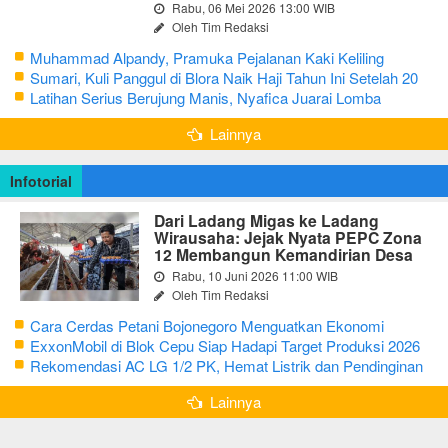
Rabu, 06 Mei 2026 13:00 WIB
Oleh Tim Redaksi
Muhammad Alpandy, Pramuka Pejalanan Kaki Keliling
Nusantara dengan Misi Literasi Budaya
Sumari, Kuli Panggul di Blora Naik Haji Tahun Ini Setelah 20
Tahun Sisihkan Uang Receh
Latihan Serius Berujung Manis, Nyafica Juarai Lomba
Bertutur tentang Nilai Hidup Orang Samin
Lainnya
Infotorial
Dari Ladang Migas ke Ladang
Wirausaha: Jejak Nyata PEPC Zona
12 Membangun Kemandirian Desa
Rabu, 10 Juni 2026 11:00 WIB
Oleh Tim Redaksi
Cara Cerdas Petani Bojonegoro Menguatkan Ekonomi
Keluarga
ExxonMobil di Blok Cepu Siap Hadapi Target Produksi 2026
Rekomendasi AC LG 1/2 PK, Hemat Listrik dan Pendinginan
Maksimal
Lainnya