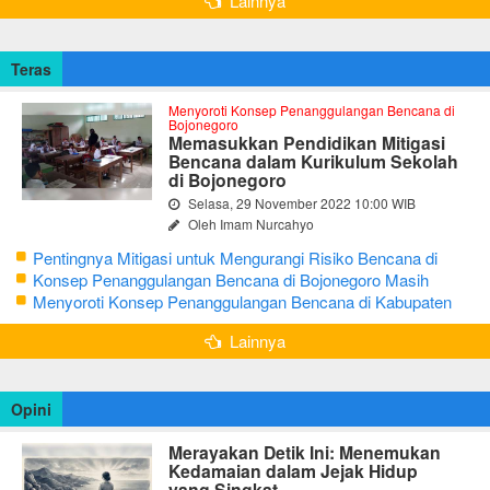
Lainnya
Teras
Menyoroti Konsep Penanggulangan Bencana di
Bojonegoro
Memasukkan Pendidikan Mitigasi
Bencana dalam Kurikulum Sekolah
di Bojonegoro
Selasa, 29 November 2022 10:00 WIB
Oleh Imam Nurcahyo
Pentingnya Mitigasi untuk Mengurangi Risiko Bencana di
Bojonegoro
Konsep Penanggulangan Bencana di Bojonegoro Masih
Mengutamakan Tanggap Darurat
Menyoroti Konsep Penanggulangan Bencana di Kabupaten
Bojonegoro
Lainnya
Opini
Merayakan Detik Ini: Menemukan
Kedamaian dalam Jejak Hidup
yang Singkat