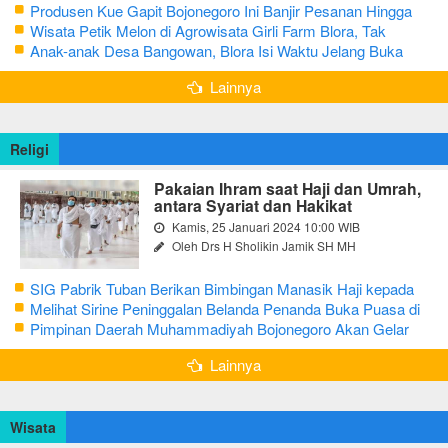
Produsen Kue Gapit Bojonegoro Ini Banjir Pesanan Hingga
Puluhan Juta di Bulan Ramadan
Wisata Petik Melon di Agrowisata Girli Farm Blora, Tak
Sampai 5 Hari Sudah Ludes Terjual
Anak-anak Desa Bangowan, Blora Isi Waktu Jelang Buka
Puasa dengan Latihan Gamelan
Lainnya
Religi
Pakaian Ihram saat Haji dan Umrah,
antara Syariat dan Hakikat
Kamis, 25 Januari 2024 10:00 WIB
Oleh Drs H Sholikin Jamik SH MH
SIG Pabrik Tuban Berikan Bimbingan Manasik Haji kepada
CJH Kabupaten Tuban
Melihat Sirine Peninggalan Belanda Penanda Buka Puasa di
Pendopo Bupati Blora
Pimpinan Daerah Muhammadiyah Bojonegoro Akan Gelar
Salat Iduladha 9 Juli 2022
Lainnya
Wisata