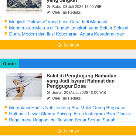
Rabu, 08 Juli 2026 17:00 WIB
Oleh Tim Redaksi
Menjadi "Raksasa" yang Lupa Cara Jadi Manusia
Menemukan Makna di Tengah Langkah yang Belum Selesai
Dunia Modern dan Ilusi Kebenaran, Antara Kesadaran dan
terjebak Tipu Daya
Lainnya
Quote
Sakit di Penghujung Ramadan
yang Jadi Isyarat Rahmat dan
Penggugur Dosa
Jumat, 20 Maret 2026 10:00 WIB
Oleh Tim Redaksi
Memaknai Hadits Nabi tentang Bau Mulut Orang Berpuasa
Secara Bijak Agar Tidak Menggangu
Hati-hati! Lewat Skema Phising, Akun Instagram Bisa Dibajak
Kurang dari 3 Menit
Bagaimana Ucapan Idulfitri yang Benar Sesuai Sunah
Rasulullah
Lainnya