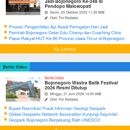
Jadi Bojonegoro Ke-348 di
Pendopo Malowopati
Senin, 20 Oktober 2025 11:30 WIB
Oleh Tim Redaksi
Prosesi Pengambilan Api Abadi Peringatan Hari Jadi
Bojonegoro Ke-348
Pemkab Bojonegoro Gelar Edu Champ dan Coaching Clinic
Seni Reog dan Jaranan
Pasar Rakyat HUT Ke-80 Provinsi Jawa Timur di Bojonegoro
Lainnya
Berita Video
Berita Video
Bojonegoro Wastra Batik Festival
2026 Resmi Ditutup
Minggu, 21 Juni 2026 14:00 WIB
Oleh Tim Redaksi
Bupati Resmikan Pusat Informasi Geologi Geopark
Bojonegoro
Global Geoparks Network Association Kunjungi Sejumlah
Geosite di Bojonegoro
Geopark Bojonegoro Berpeluang Raih UNESCO
Global Geopark