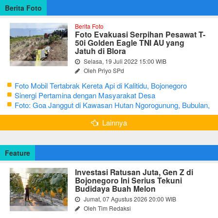
Berita Foto
Berita Foto
Foto Evakuasi Serpihan Pesawat T-
50i Golden Eagle TNI AU yang
Jatuh di Blora
Selasa, 19 Juli 2022 15:00 WIB
Oleh Priyo SPd
Foto Mobil Tertabrak Kereta Api di Kalitidu, Bojonegoro
Sinergi Pertamina dengan Masyarakat Desa
Foto: Goa Janggut di Kawasan Hutan Ngorogunung, Bubulan,
Bojonegoro
Lainnya
Feature
Investasi Ratusan Juta, Gen Z di
Bojonegoro Ini Serius Tekuni
Budidaya Buah Melon
Jumat, 07 Agustus 2026 20:00 WIB
Oleh Tim Redaksi