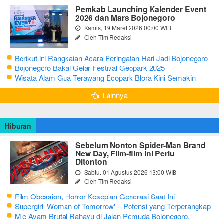
Pemkab Launching Kalender Event
2026 dan Mars Bojonegoro
Kamis, 19 Maret 2026 00:00 WIB
Oleh Tim Redaksi
Berikut ini Rangkaian Acara Peringatan Hari Jadi Bojonegoro
Ke-348 Tahun 2025
Bojonegoro Bakal Gelar Festival Geopark 2025
Wisata Alam Gua Terawang Ecopark Blora Kini Semakin
Menarik
Lainnya
Hiburan
Sebelum Nonton Spider-Man Brand
New Day, Film-film Ini Perlu
Ditonton
Sabtu, 01 Agustus 2026 13:00 WIB
Oleh Tim Redaksi
Film Obession, Horror Kesepian Generasi Saat Ini
Supergirl: Woman of Tomorrow' – Potensi yang Terperangkap
dalam Narasi Generik
Mie Ayam Brutal Rahayu di Jalan Pemuda Bojonegoro,