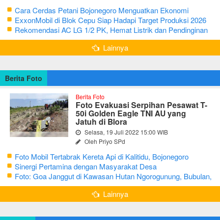
Cara Cerdas Petani Bojonegoro Menguatkan Ekonomi
Keluarga
ExxonMobil di Blok Cepu Siap Hadapi Target Produksi 2026
Rekomendasi AC LG 1/2 PK, Hemat Listrik dan Pendinginan
Maksimal
Lainnya
Berita Foto
Berita Foto
Foto Evakuasi Serpihan Pesawat T-
50i Golden Eagle TNI AU yang
Jatuh di Blora
Selasa, 19 Juli 2022 15:00 WIB
Oleh Priyo SPd
Foto Mobil Tertabrak Kereta Api di Kalitidu, Bojonegoro
Sinergi Pertamina dengan Masyarakat Desa
Foto: Goa Janggut di Kawasan Hutan Ngorogunung, Bubulan,
Bojonegoro
Lainnya