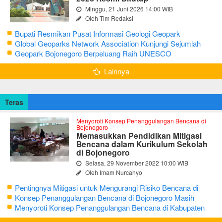
Minggu, 21 Juni 2026 14:00 WIB
Oleh Tim Redaksi
Bupati Resmikan Pusat Informasi Geologi Geopark
Bojonegoro
Global Geoparks Network Association Kunjungi Sejumlah
Geosite di Bojonegoro
Geopark Bojonegoro Berpeluang Raih UNESCO
Global Geopark
Lainnya
Teras
Menyoroti Konsep Penanggulangan Bencana di
Bojonegoro
Memasukkan Pendidikan Mitigasi
Bencana dalam Kurikulum Sekolah
di Bojonegoro
Selasa, 29 November 2022 10:00 WIB
Oleh Imam Nurcahyo
Pentingnya Mitigasi untuk Mengurangi Risiko Bencana di
Bojonegoro
Konsep Penanggulangan Bencana di Bojonegoro Masih
Mengutamakan Tanggap Darurat
Menyoroti Konsep Penanggulangan Bencana di Kabupaten
Bojonegoro