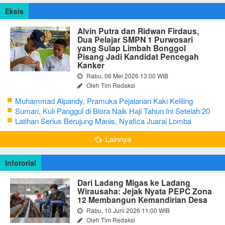
Eksis
Alvin Putra dan Ridwan Firdaus,
Dua Pelajar SMPN 1 Purwosari
yang Sulap Limbah Bonggol
Pisang Jadi Kandidat Pencegah
Kanker
Rabu, 06 Mei 2026 13:00 WIB
Oleh Tim Redaksi
Muhammad Alpandy, Pramuka Pejalanan Kaki Keliling
Nusantara dengan Misi Literasi Budaya
Sumari, Kuli Panggul di Blora Naik Haji Tahun Ini Setelah 20
Tahun Sisihkan Uang Receh
Latihan Serius Berujung Manis, Nyafica Juarai Lomba
Bertutur tentang Nilai Hidup Orang Samin
Lainnya
Infotorial
Dari Ladang Migas ke Ladang
Wirausaha: Jejak Nyata PEPC Zona
12 Membangun Kemandirian Desa
Rabu, 10 Juni 2026 11:00 WIB
Oleh Tim Redaksi