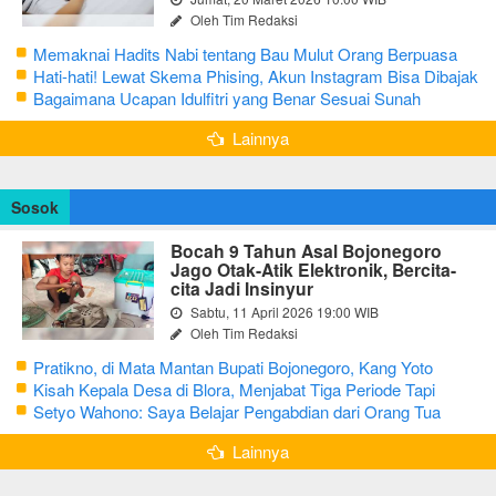
Oleh Tim Redaksi
Memaknai Hadits Nabi tentang Bau Mulut Orang Berpuasa
Secara Bijak Agar Tidak Menggangu
Hati-hati! Lewat Skema Phising, Akun Instagram Bisa Dibajak
Kurang dari 3 Menit
Bagaimana Ucapan Idulfitri yang Benar Sesuai Sunah
Rasulullah
Lainnya
Sosok
Bocah 9 Tahun Asal Bojonegoro
Jago Otak-Atik Elektronik, Bercita-
cita Jadi Insinyur
Sabtu, 11 April 2026 19:00 WIB
Oleh Tim Redaksi
Pratikno, di Mata Mantan Bupati Bojonegoro, Kang Yoto
Kisah Kepala Desa di Blora, Menjabat Tiga Periode Tapi
Masih Hidup Sederhana
Setyo Wahono: Saya Belajar Pengabdian dari Orang Tua
Lainnya