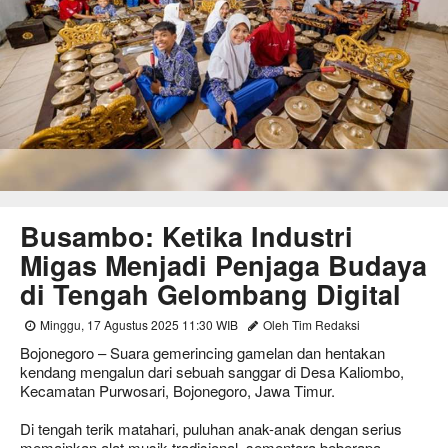
Busambo: Ketika Industri
Migas Menjadi Penjaga Budaya
di Tengah Gelombang Digital
Minggu, 17 Agustus 2025 11:30 WIB
Oleh Tim Redaksi
Bojonegoro – Suara gemerincing gamelan dan hentakan
kendang mengalun dari sebuah sanggar di Desa Kaliombo,
Kecamatan Purwosari, Bojonegoro, Jawa Timur.
Di tengah terik matahari, puluhan anak-anak dengan serius
memainkan alat musik tradisional, sementara beberapa