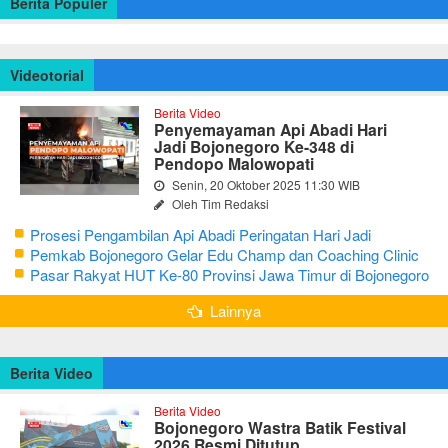
Berita Populer
Videotorial
Berita Video
Penyemayaman Api Abadi Hari
Jadi Bojonegoro Ke-348 di
Pendopo Malowopati
Senin, 20 Oktober 2025 11:30 WIB
Oleh Tim Redaksi
Prosesi Pengambilan Api Abadi Peringatan Hari Jadi
Bojonegoro Ke-348
Pemkab Bojonegoro Gelar Edu Champ dan Coaching Clinic
Seni Reog dan Jaranan
Pasar Rakyat HUT Ke-80 Provinsi Jawa Timur di Bojonegoro
Lainnya
Berita Video
Berita Video
Bojonegoro Wastra Batik Festival
2026 Resmi Ditutup