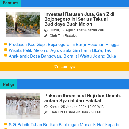
Feature
Investasi Ratusan Juta, Gen Z di
Bojonegoro Ini Serius Tekuni
Budidaya Buah Melon
Jumat, 07 Agustus 2026 20:00 WIB
Oleh Tim Redaksi
Produsen Kue Gapit Bojonegoro Ini Banjir Pesanan Hingga
Puluhan Juta di Bulan Ramadan
Wisata Petik Melon di Agrowisata Girli Farm Blora, Tak
Sampai 5 Hari Sudah Ludes Terjual
Anak-anak Desa Bangowan, Blora Isi Waktu Jelang Buka
Puasa dengan Latihan Gamelan
Lainnya
Religi
Pakaian Ihram saat Haji dan Umrah,
antara Syariat dan Hakikat
Kamis, 25 Januari 2024 10:00 WIB
Oleh Drs H Sholikin Jamik SH MH
SIG Pabrik Tuban Berikan Bimbingan Manasik Haji kepada