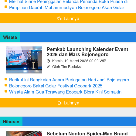
CJH Kabupaten Tuban
Melihat Sirine Peninggalan Belanda Penanda Buka Puasa di
Pendopo Bupati Blora
Pimpinan Daerah Muhammadiyah Bojonegoro Akan Gelar
Salat Iduladha 9 Juli 2022
Lainnya
Wisata
Pemkab Launching Kalender Event
2026 dan Mars Bojonegoro
Kamis, 19 Maret 2026 00:00 WIB
Oleh Tim Redaksi
Berikut ini Rangkaian Acara Peringatan Hari Jadi Bojonegoro
Ke-348 Tahun 2025
Bojonegoro Bakal Gelar Festival Geopark 2025
Wisata Alam Gua Terawang Ecopark Blora Kini Semakin
Menarik
Lainnya
Hiburan
Sebelum Nonton Spider-Man Brand