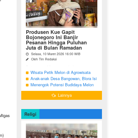
Produsen Kue Gapit
Bojonegoro Ini Banjir
Pesanan Hingga Puluhan
Juta di Bulan Ramadan
Selasa, 10 Maret 2026 16:00 WIB
Oleh Tim Redaksi
Bojonegoro Momentum bulan suci
Ramadan membawa keberkahan
Wisata Petik Melon di Agrowisata
tersendiri bagi para pelaku Usaha Mikro
Girli Farm Blora, Tak Sampai 5 Hari
Anak-anak Desa Bangowan, Blora Isi
Kecil dan Menengah (UMKM) di
Sudah Ludes Terjual
Waktu Jelang Buka Puasa dengan
Menengok Potensi Budidaya Melon
Kabupaten Bojonegoro. ...
Latihan Gamelan
Menggunakan Greenhouse di
Lainnya
Bojonegoro
Religi
 Migas
m)