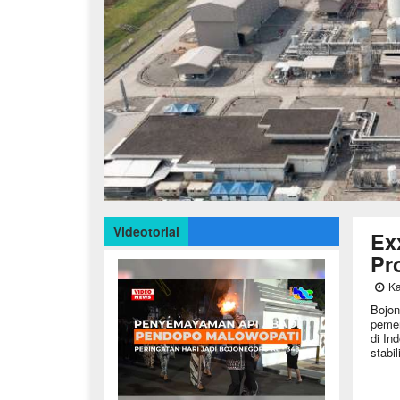
Videotorial
Ex
Pr
Ka
Bojon
pemer
di In
stabi