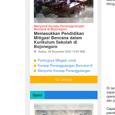
lifti
Menyoroti Konsep Penanggulangan
Bencana di Bojonegoro
Memasukkan Pendidikan
Mitigasi Bencana dalam
Kurikulum Sekolah di
Bojonegoro
Selasa, 29 November 2022 10:00 WIB
Oleh Imam Nurcahyo
Pentingnya Mitigasi untuk
"Berdasarkan Undang-undang Nomor 24
Mengurangi Risiko Bencana di
Konsep Penanggulangan Bencana di
Tahun 2007, tentang Penanggulangan
Bojonegoro
Bojonegoro Masih Mengutamakan
Menyoroti Konsep Penanggulangan
Bencana, Pemerintah dan Pemerintah
Daerah menjadi penanggung jawab
Tanggap Darurat
Bencana di Kabupaten Bojonegoro
dalam penyelenggaraan
Lainnya
penanggulangan bencana. ...
Di te
sepan
Opini
opera
dan p
Capai
pasok