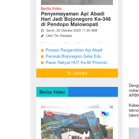
Berita Video
Penyemayaman Api Abadi
Hari Jadi Bojonegoro Ke-348
di Pendopo Malowopati
Senin, 20 Oktober 2025 11:30 WIB
Oleh Tim Redaksi
Bojonegoro - Bupati Bojonegoro Setyo
Wahono, didampingi Wakil Bupati Nurul
Prosesi Pengambilan Api Abadi
Azizah dan Ketua DPRD Abdulloh
Peringatan Hari Jadi Bojonegoro Ke-
Pemkab Bojonegoro Gelar Edu
Umar, bersama jajaran Forkopimda
348
Champ dan Coaching Clinic Seni
Pasar Rakyat HUT Ke-80 Provinsi
Bojonegoro ...
Reog dan Jaranan
Jawa Timur di Bojonegoro
Lainnya
Denga
melam
Berita Video
APBN
Keber
tekno
talen