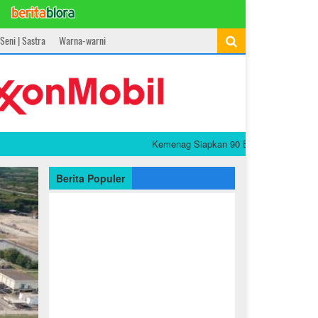
Seni | Sastra
Warna-warni
Kemenag Siapkan 90 Buku PAI dan Bahasa Arab G
Berita Populer