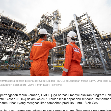
Aktivitas para pekerja ExxonMobil Cepu Limited (EMCL) di Lapangan Migas Banyu Urip, Blok C
Kabupaten Bojonegoro, Jawa Timur. (Aset: Istimewa)
pertengahan tahun kemarin, EMCL juga berhasil menyelesaikan program Ba
Infill Clastic (BUIC) dalam waktu 10 bulan lebih cepat dari rencana, menamba
-sumur baru yang menghasilkan tambahan produksi untuk Blok Cepu.
uki 2026, tantangan industri migas semakin nyata. Pemerintah menargetka