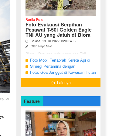
Berita Foto
Foto Evakuasi Serpihan
Pesawat T-50i Golden Eagle
TNI AU yang Jatuh di Blora
Selasa, 19 Juli 2022 15:00 WIB
Oleh Priyo SPd
Blora - Petugas gabungan dari TNI,
Polri, BPBD dan warga sekitar terus
Foto Mobil Tertabrak Kereta Api di
melakukan pencarian terhadap serpihan
Kalitidu, Bojonegoro
Sinergi Pertamina dengan
pesawat tempur T-50i Golden ...
Masyarakat Desa
Foto: Goa Janggut di Kawasan Hutan
Ngorogunung, Bubulan, Bojonegoro
Lainnya
epu di
Feature
nyu
h
n