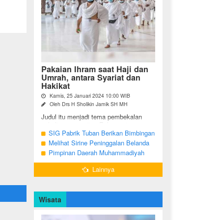
Pakaian Ihram saat Haji dan
Umrah, antara Syariat dan
Hakikat
Kamis, 25 Januari 2024 10:00 WIB
Oleh Drs H Sholikin Jamik SH MH
Judul itu menjadi tema pembekalan
sekaligus pengajian Rabu pagi
(24/01/2024) di Masjid Nabawi al
SIG Pabrik Tuban Berikan Bimbingan
Munawaroh, Madinah, kepada jemaah
Manasik Haji kepada CJH Kabupaten
Melihat Sirine Peninggalan Belanda
umrah dari ...
Tuban
Penanda Buka Puasa di Pendopo
Pimpinan Daerah Muhammadiyah
Bupati Blora
Bojonegoro Akan Gelar Salat
Lainnya
Iduladha 9 Juli 2022
Wisata