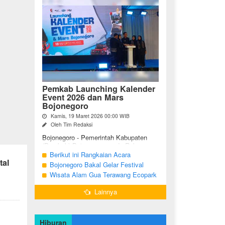
Pemkab Launching Kalender
Event 2026 dan Mars
Bojonegoro
Kamis, 19 Maret 2026 00:00 WIB
Oleh Tim Redaksi
Bojonegoro - Pemerintah Kabupaten
(Pemkab) Bojonegoro, pada Rabu
malam (18/03/2026), bertempat di Jalan
Berikut ini Rangkaian Acara
tal
Mas Tumapel Bojoonegoro,
Peringatan Hari Jadi Bojonegoro Ke-
Bojonegoro Bakal Gelar Festival
melaunching Kalender Event
348 Tahun 2025
Geopark 2025
Wisata Alam Gua Terawang Ecopark
Bojonegoro ...
Blora Kini Semakin Menarik
Lainnya
Hiburan