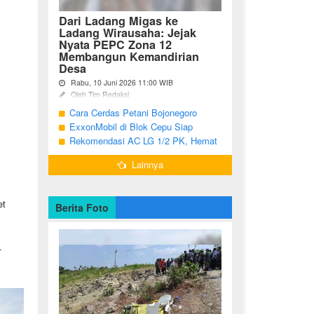
Dari Ladang Migas ke
Ladang Wirausaha: Jejak
Nyata PEPC Zona 12
Membangun Kemandirian
Desa
Rabu, 10 Juni 2026 11:00 WIB
Oleh Tim Redaksi
Cara Cerdas Petani Bojonegoro
Bojonegoro - Berakhirnya fase
pengembangan Proyek Gas Jambaran-
Menguatkan Ekonomi Keluarga
ExxonMobil di Blok Cepu Siap
Tiung Biru (JTB) pada 2021 menjadi
Hadapi Target Produksi 2026
Rekomendasi AC LG 1/2 PK, Hemat
titik balik bagi ratusan pemuda Desa
Listrik dan Pendinginan Maksimal
Bandungrejo, ...
Lainnya
et
Berita Foto
-