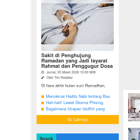
Sakit di Penghujung
Ramadan yang Jadi Isyarat
Rahmat dan Penggugur Dosa
Jumat, 20 Maret 2026 10:00 WIB
Oleh Tim Redaksi
Di fase akhir bulan suci Ramadhan,
tidak sedikit umat Muslim yang justru
diuji dengan kondisi kesehatan yang
Memaknai Hadits Nabi tentang Bau
menurun. Di tengah ...
Mulut Orang Berpuasa Secara Bijak
Hati-hati! Lewat Skema Phising,
Agar Tidak Menggangu
Akun Instagram Bisa Dibajak Kurang
Bagaimana Ucapan Idulfitri yang
dari 3 Menit
Benar Sesuai Sunah Rasulullah
Lainnya
Sosok