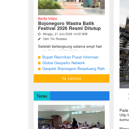
Berita Video
Bojonegoro Wastra Batik
Festival 2026 Resmi Ditutup
Minggu, 21 Juni 2026 14:00 WIB
Oleh Tim Redaksi
Setelah berlangsung selama empt hari
mulai Rabu (17/06/2026), ajang
Bojonegoro Wastra Batik Festival
Bupati Resmikan Pusat Informasi
(BWBF) 2026 resmi ditutup oleh Ketua
Geologi Geopark Bojonegoro
Global Geoparks Network
Dekranasda ...
Association Kunjungi Sejumlah
Geopark Bojonegoro Berpeluang Raih
Geosite di Bojonegoro
UNESCO Global Geopark
Lainnya
Teras
Pada 
Urip 
sumur
Memas