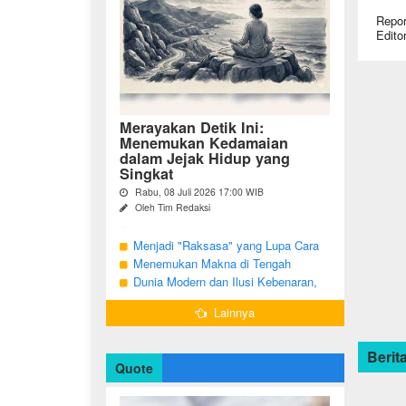
Repor
Edito
Merayakan Detik Ini:
Menemukan Kedamaian
dalam Jejak Hidup yang
Singkat
Rabu, 08 Juli 2026 17:00 WIB
Oleh Tim Redaksi
Pernahkah Anda terbangun di suatu
pagi, menatap cermin, dan menyadari
Menjadi "Raksasa" yang Lupa Cara
bahwa garis-garis halus di wajah bukan
Jadi Manusia
Menemukan Makna di Tengah
sekadar tanda penuaan, melainkan ...
Langkah yang Belum Selesai
Dunia Modern dan Ilusi Kebenaran,
Antara Kesadaran dan terjebak Tipu
Lainnya
Daya
Berita
Quote