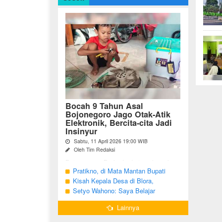
Bocah 9 Tahun Asal
Bojonegoro Jago Otak-Atik
Elektronik, Bercita-cita Jadi
Insinyur
Sabtu, 11 April 2026 19:00 WIB
Oleh Tim Redaksi
Bojonegoro - Berbeda dari anak-anak
seusianya, seorang bocah dari Desa
Pratikno, di Mata Mantan Bupati
Growok, Kecamatan Dander, Kabupaten
Bojonegoro, Kang Yoto
Kisah Kepala Desa di Blora,
Bojonegoro ini justru memiliki minat
Menjabat Tiga Periode Tapi Masih
Setyo Wahono: Saya Belajar
besar ...
Hidup Sederhana
Pengabdian dari Orang Tua
Lainnya