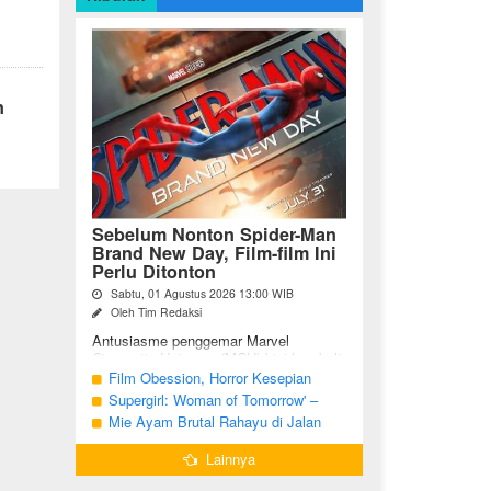
n
Sebelum Nonton Spider-Man
Brand New Day, Film-film Ini
Perlu Ditonton
Sabtu, 01 Agustus 2026 13:00 WIB
Oleh Tim Redaksi
Antusiasme penggemar Marvel
Cinematic Universe (MCU) kini kembali
meningkat seiring tayangnya
Film Obession, Horror Kesepian
petualangan terbaru Spider-Man Brand
Generasi Saat Ini
Supergirl: Woman of Tomorrow' –
New Day. Bagi penggemar garis ...
Potensi yang Terperangkap dalam
Mie Ayam Brutal Rahayu di Jalan
Narasi Generik
Pemuda Bojonegoro, Kuliner dengan
Lainnya
Banyak Pilihan Menu