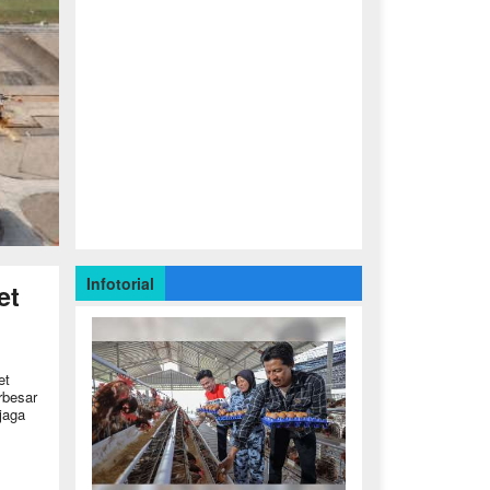
Infotorial
et
et
rbesar
jaga