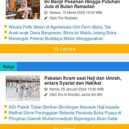
Ini Banjir Pesanan Hingga Puluhan
Juta di Bulan Ramadan
Selasa, 10 Maret 2026 16:00 WIB
Oleh Tim Redaksi
Wisata Petik Melon di Agrowisata Girli Farm Blora, Tak
Sampai 5 Hari Sudah Ludes Terjual
Anak-anak Desa Bangowan, Blora Isi Waktu Jelang Buka
Puasa dengan Latihan Gamelan
Menengok Potensi Budidaya Melon Menggunakan
Greenhouse di Bojonegoro
Lainnya
Religi
Pakaian Ihram saat Haji dan Umrah,
antara Syariat dan Hakikat
Kamis, 25 Januari 2024 10:00 WIB
Oleh Drs H Sholikin Jamik SH MH
SIG Pabrik Tuban Berikan Bimbingan Manasik Haji kepada
CJH Kabupaten Tuban
Melihat Sirine Peninggalan Belanda Penanda Buka Puasa di
Pendopo Bupati Blora
Pimpinan Daerah Muhammadiyah Bojonegoro Akan Gelar
Salat Iduladha 9 Juli 2022
Lainnya