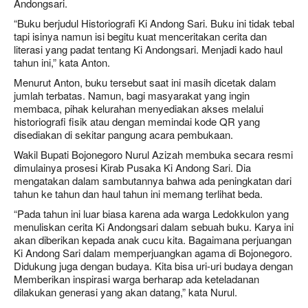
Andongsari.
“Buku berjudul Historiografi Ki Andong Sari. Buku ini tidak tebal
tapi isinya namun isi begitu kuat menceritakan cerita dan
literasi yang padat tentang Ki Andongsari. Menjadi kado haul
tahun ini,” kata Anton.
Menurut Anton, buku tersebut saat ini masih dicetak dalam
jumlah terbatas. Namun, bagi masyarakat yang ingin
membaca, pihak kelurahan menyediakan akses melalui
historiografi fisik atau dengan memindai kode QR yang
disediakan di sekitar pangung acara pembukaan.
Wakil Bupati Bojonegoro Nurul Azizah membuka secara resmi
dimulainya prosesi Kirab Pusaka Ki Andong Sari. Dia
mengatakan dalam sambutannya bahwa ada peningkatan dari
tahun ke tahun dan haul tahun ini memang terlihat beda.
“Pada tahun ini luar biasa karena ada warga Ledokkulon yang
menuliskan cerita Ki Andongsari dalam sebuah buku. Karya ini
akan diberikan kepada anak cucu kita. Bagaimana perjuangan
Ki Andong Sari dalam memperjuangkan agama di Bojonegoro.
Didukung juga dengan budaya. Kita bisa uri-uri budaya dengan
Memberikan inspirasi warga berharap ada keteladanan
dilakukan generasi yang akan datang,” kata Nurul.