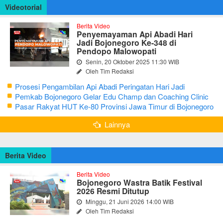
Videotorial
Berita Video
Penyemayaman Api Abadi Hari
Jadi Bojonegoro Ke-348 di
Pendopo Malowopati
Senin, 20 Oktober 2025 11:30 WIB
Oleh Tim Redaksi
Prosesi Pengambilan Api Abadi Peringatan Hari Jadi
Bojonegoro Ke-348
Pemkab Bojonegoro Gelar Edu Champ dan Coaching Clinic
Seni Reog dan Jaranan
Pasar Rakyat HUT Ke-80 Provinsi Jawa Timur di Bojonegoro
Lainnya
Berita Video
Berita Video
Bojonegoro Wastra Batik Festival
2026 Resmi Ditutup
Minggu, 21 Juni 2026 14:00 WIB
Oleh Tim Redaksi