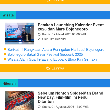
Wisata
Pemkab Launching Kalender Event
2026 dan Mars Bojonegoro
Kamis, 19 Maret 2026 00:00 WIB
Oleh Tim Redaksi
Berikut ini Rangkaian Acara Peringatan Hari Jadi Bojonegoro
Ke-348 Tahun 2025
Bojonegoro Bakal Gelar Festival Geopark 2025
Wisata Alam Gua Terawang Ecopark Blora Kini Semakin
Menarik
Lainnya
Hiburan
Sebelum Nonton Spider-Man Brand
New Day, Film-film Ini Perlu
Ditonton
Sabtu, 01 Agustus 2026 13:00 WIB