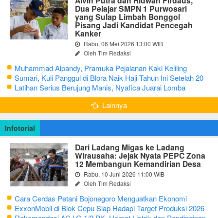
Alvin Putra dan Ridwan Firdaus,
Dua Pelajar SMPN 1 Purwosari
yang Sulap Limbah Bonggol
Pisang Jadi Kandidat Pencegah
Kanker
Rabu, 06 Mei 2026 13:00 WIB
Oleh Tim Redaksi
Muhammad Alpandy, Pramuka Pejalanan Kaki Keliling
Nusantara dengan Misi Literasi Budaya
Sumari, Kuli Panggul di Blora Naik Haji Tahun Ini Setelah 20
Tahun Sisihkan Uang Receh
Latihan Serius Berujung Manis, Nyafica Juarai Lomba
Bertutur tentang Nilai Hidup Orang Samin
Lainnya
Infotorial
Dari Ladang Migas ke Ladang
Wirausaha: Jejak Nyata PEPC Zona
12 Membangun Kemandirian Desa
Rabu, 10 Juni 2026 11:00 WIB
Oleh Tim Redaksi
Cara Cerdas Petani Bojonegoro Menguatkan Ekonomi
Keluarga
ExxonMobil di Blok Cepu Siap Hadapi Target Produksi 2026
Rekomendasi AC LG 1/2 PK, Hemat Listrik dan Pendinginan