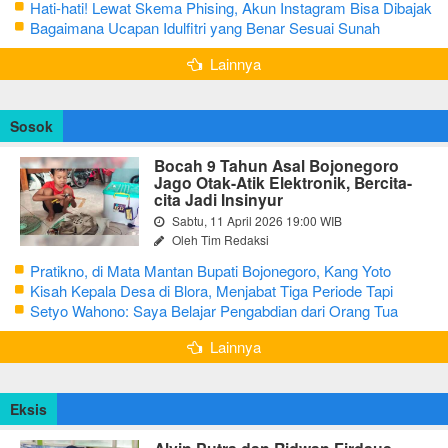
Secara Bijak Agar Tidak Menggangu
Hati-hati! Lewat Skema Phising, Akun Instagram Bisa Dibajak
Kurang dari 3 Menit
Bagaimana Ucapan Idulfitri yang Benar Sesuai Sunah
Rasulullah
Lainnya
Sosok
Bocah 9 Tahun Asal Bojonegoro
Jago Otak-Atik Elektronik, Bercita-
cita Jadi Insinyur
Sabtu, 11 April 2026 19:00 WIB
Oleh Tim Redaksi
Pratikno, di Mata Mantan Bupati Bojonegoro, Kang Yoto
Kisah Kepala Desa di Blora, Menjabat Tiga Periode Tapi
Masih Hidup Sederhana
Setyo Wahono: Saya Belajar Pengabdian dari Orang Tua
Lainnya
Eksis