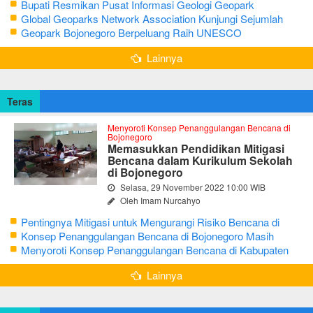
Bupati Resmikan Pusat Informasi Geologi Geopark
Bojonegoro
Global Geoparks Network Association Kunjungi Sejumlah
Geosite di Bojonegoro
Geopark Bojonegoro Berpeluang Raih UNESCO
Global Geopark
Lainnya
Teras
Menyoroti Konsep Penanggulangan Bencana di
Bojonegoro
Memasukkan Pendidikan Mitigasi
Bencana dalam Kurikulum Sekolah
di Bojonegoro
Selasa, 29 November 2022 10:00 WIB
Oleh Imam Nurcahyo
Pentingnya Mitigasi untuk Mengurangi Risiko Bencana di
Bojonegoro
Konsep Penanggulangan Bencana di Bojonegoro Masih
Mengutamakan Tanggap Darurat
Menyoroti Konsep Penanggulangan Bencana di Kabupaten
Bojonegoro
Lainnya