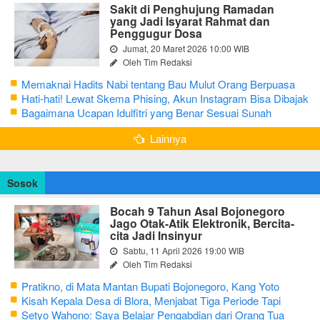
Sakit di Penghujung Ramadan
yang Jadi Isyarat Rahmat dan
Penggugur Dosa
Jumat, 20 Maret 2026 10:00 WIB
Oleh Tim Redaksi
Memaknai Hadits Nabi tentang Bau Mulut Orang Berpuasa
Secara Bijak Agar Tidak Menggangu
Hati-hati! Lewat Skema Phising, Akun Instagram Bisa Dibajak
Kurang dari 3 Menit
Bagaimana Ucapan Idulfitri yang Benar Sesuai Sunah
Rasulullah
Lainnya
Sosok
Bocah 9 Tahun Asal Bojonegoro
Jago Otak-Atik Elektronik, Bercita-
cita Jadi Insinyur
Sabtu, 11 April 2026 19:00 WIB
Oleh Tim Redaksi
Pratikno, di Mata Mantan Bupati Bojonegoro, Kang Yoto
Kisah Kepala Desa di Blora, Menjabat Tiga Periode Tapi
Masih Hidup Sederhana
Setyo Wahono: Saya Belajar Pengabdian dari Orang Tua