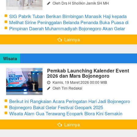
Oleh Drs H Sholikin Jamik SH MH
SIG Pabrik Tuban Berikan Bimbingan Manasik Haji kepada
CJH Kabupaten Tuban
Melihat Sirine Peninggalan Belanda Penanda Buka Puasa di
Pendopo Bupati Blora
Pimpinan Daerah Muhammadiyah Bojonegoro Akan Gelar
Salat Iduladha 9 Juli 2022
Lainnya
Wisata
Pemkab Launching Kalender Event
2026 dan Mars Bojonegoro
Kamis, 19 Maret 2026 00:00 WIB
Oleh Tim Redaksi
Berikut ini Rangkaian Acara Peringatan Hari Jadi Bojonegoro
Ke-348 Tahun 2025
Bojonegoro Bakal Gelar Festival Geopark 2025
Wisata Alam Gua Terawang Ecopark Blora Kini Semakin
Menarik
Lainnya