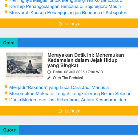
Bojonegoro
Konsep Penanggulangan Bencana di Bojonegoro Masih
Mengutamakan Tanggap Darurat
Menyoroti Konsep Penanggulangan Bencana di Kabupaten
Bojonegoro
Lainnya
Opini
Merayakan Detik Ini: Menemukan
Kedamaian dalam Jejak Hidup
yang Singkat
Rabu, 08 Juli 2026 17:00 WIB
Oleh Tim Redaksi
Menjadi "Raksasa" yang Lupa Cara Jadi Manusia
Menemukan Makna di Tengah Langkah yang Belum Selesai
Dunia Modern dan Ilusi Kebenaran, Antara Kesadaran dan
terjebak Tipu Daya
Lainnya
Quote