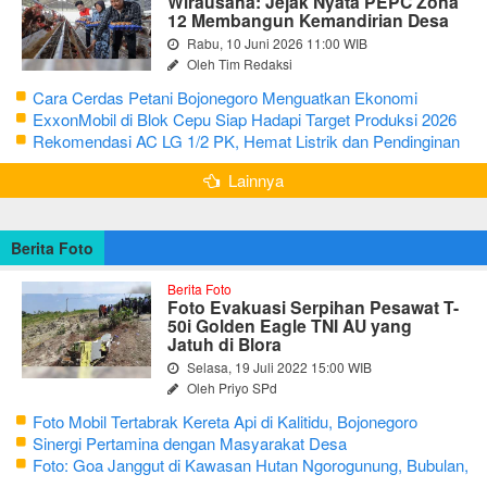
Wirausaha: Jejak Nyata PEPC Zona
12 Membangun Kemandirian Desa
Rabu, 10 Juni 2026 11:00 WIB
Oleh Tim Redaksi
Cara Cerdas Petani Bojonegoro Menguatkan Ekonomi
Keluarga
ExxonMobil di Blok Cepu Siap Hadapi Target Produksi 2026
Rekomendasi AC LG 1/2 PK, Hemat Listrik dan Pendinginan
Maksimal
Lainnya
Berita Foto
Berita Foto
Foto Evakuasi Serpihan Pesawat T-
50i Golden Eagle TNI AU yang
Jatuh di Blora
Selasa, 19 Juli 2022 15:00 WIB
Oleh Priyo SPd
Foto Mobil Tertabrak Kereta Api di Kalitidu, Bojonegoro
Sinergi Pertamina dengan Masyarakat Desa
Foto: Goa Janggut di Kawasan Hutan Ngorogunung, Bubulan,
Bojonegoro