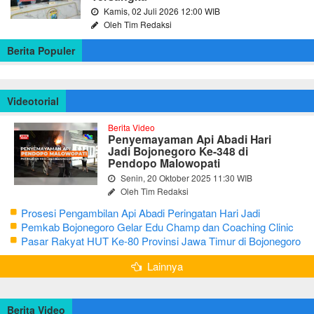
Kamis, 02 Juli 2026 12:00 WIB
Oleh Tim Redaksi
Berita Populer
Videotorial
Berita Video
Penyemayaman Api Abadi Hari
Jadi Bojonegoro Ke-348 di
Pendopo Malowopati
Senin, 20 Oktober 2025 11:30 WIB
Oleh Tim Redaksi
Prosesi Pengambilan Api Abadi Peringatan Hari Jadi
Bojonegoro Ke-348
Pemkab Bojonegoro Gelar Edu Champ dan Coaching Clinic
Seni Reog dan Jaranan
Pasar Rakyat HUT Ke-80 Provinsi Jawa Timur di Bojonegoro
Lainnya
Berita Video