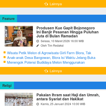
Lainnya
Feature
Produsen Kue Gapit Bojonegoro
Ini Banjir Pesanan Hingga Puluhan
Juta di Bulan Ramadan
Selasa, 10 Maret 2026 16:00 WIB
Oleh Tim Redaksi
Wisata Petik Melon di Agrowisata Girli Farm Blora, Tak
Sampai 5 Hari Sudah Ludes Terjual
Anak-anak Desa Bangowan, Blora Isi Waktu Jelang Buka
Puasa dengan Latihan Gamelan
Menengok Potensi Budidaya Melon Menggunakan
Greenhouse di Bojonegoro
Lainnya
Religi
Pakaian Ihram saat Haji dan Umrah,
antara Syariat dan Hakikat
Kamis, 25 Januari 2024 10:00 WIB