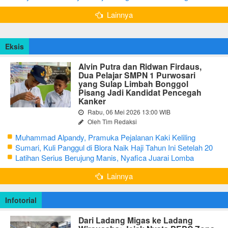
Lainnya
Eksis
Alvin Putra dan Ridwan Firdaus,
Dua Pelajar SMPN 1 Purwosari
yang Sulap Limbah Bonggol
Pisang Jadi Kandidat Pencegah
Kanker
Rabu, 06 Mei 2026 13:00 WIB
Oleh Tim Redaksi
Muhammad Alpandy, Pramuka Pejalanan Kaki Keliling
Nusantara dengan Misi Literasi Budaya
Sumari, Kuli Panggul di Blora Naik Haji Tahun Ini Setelah 20
Tahun Sisihkan Uang Receh
Latihan Serius Berujung Manis, Nyafica Juarai Lomba
Bertutur tentang Nilai Hidup Orang Samin
Lainnya
Infotorial
Dari Ladang Migas ke Ladang