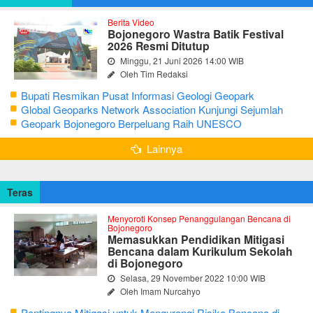
Berita Video
Bojonegoro Wastra Batik Festival
2026 Resmi Ditutup
Minggu, 21 Juni 2026 14:00 WIB
Oleh Tim Redaksi
Bupati Resmikan Pusat Informasi Geologi Geopark
Bojonegoro
Global Geoparks Network Association Kunjungi Sejumlah
Geosite di Bojonegoro
Geopark Bojonegoro Berpeluang Raih UNESCO
Global Geopark
Lainnya
Teras
Menyoroti Konsep Penanggulangan Bencana di
Bojonegoro
Memasukkan Pendidikan Mitigasi
Bencana dalam Kurikulum Sekolah
di Bojonegoro
Selasa, 29 November 2022 10:00 WIB
Oleh Imam Nurcahyo
Pentingnya Mitigasi untuk Mengurangi Risiko Bencana di