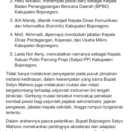
Heru Wicaksi, menempati posisi baru sebagai Kepala
Badan Penanggulangan Bencana Daerah (BPBD)
Kabupaten Bojonegoro.
Arif Afandy, dilantik menjadi Kepala Dinas Komunikasi
dan Informatika (Kominfo) Kabupaten Bojonegoro.
Moh. Akhmadi, dipercaya menduduki jabatan Kepala
Dinas Perdagangan, Koperasi, dan Usaha Mikro
Kabupaten Bojonegoro.
Laela Nor Aeny, mencatatkan namanya sebagai Kepala
Satuan Polisi Pamong Praja (Satpol PP) Kabupaten
Bojonegoro.
Tidak hanya melakukan penyegaran pada pucuk pimpinan
instansi kedinasan, dalam kesempatan yang sama Bupati
Setyo Wahono juga melakukan mutasi dan rotasi
bergelombang terhadap sejumlah instrumen lini tengah
birokrasi. Gerbong mutasi tersebut mencakup penataan
kembali posisi bagi sejumlah pejabat administrator, jajaran
pengawas, jabatan kepala sekolah, hingga rumpun fungsional
tertentu.
Dalam arahannya pasca-pelantikan, Bupati Bojonegoro Setyo
Wahono menekankan pentingnya akselerasi dan adaptasi