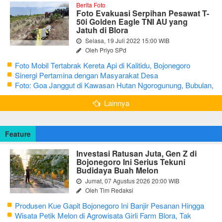
Berita Foto
Foto Evakuasi Serpihan Pesawat T-
50i Golden Eagle TNI AU yang
Jatuh di Blora
Selasa, 19 Juli 2022 15:00 WIB
Oleh Priyo SPd
Foto Mobil Tertabrak Kereta Api di Kalitidu, Bojonegoro
Sinergi Pertamina dengan Masyarakat Desa
Foto: Goa Janggut di Kawasan Hutan Ngorogunung, Bubulan,
Bojonegoro
Lainnya
Feature
Investasi Ratusan Juta, Gen Z di
Bojonegoro Ini Serius Tekuni
Budidaya Buah Melon
Jumat, 07 Agustus 2026 20:00 WIB
Oleh Tim Redaksi
Produsen Kue Gapit Bojonegoro Ini Banjir Pesanan Hingga
Puluhan Juta di Bulan Ramadan
Wisata Petik Melon di Agrowisata Girli Farm Blora, Tak