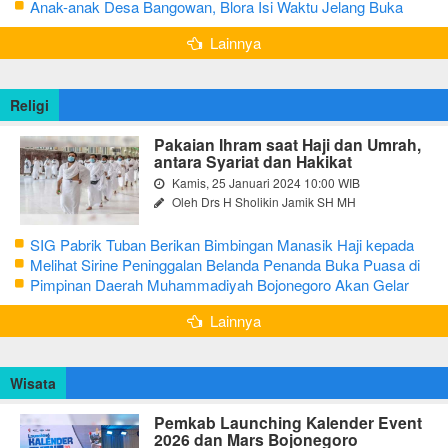
Sampai 5 Hari Sudah Ludes Terjual
Anak-anak Desa Bangowan, Blora Isi Waktu Jelang Buka
Puasa dengan Latihan Gamelan
Lainnya
Religi
Pakaian Ihram saat Haji dan Umrah,
antara Syariat dan Hakikat
Kamis, 25 Januari 2024 10:00 WIB
Oleh Drs H Sholikin Jamik SH MH
SIG Pabrik Tuban Berikan Bimbingan Manasik Haji kepada
CJH Kabupaten Tuban
Melihat Sirine Peninggalan Belanda Penanda Buka Puasa di
Pendopo Bupati Blora
Pimpinan Daerah Muhammadiyah Bojonegoro Akan Gelar
Salat Iduladha 9 Juli 2022
Lainnya
Wisata
Pemkab Launching Kalender Event
2026 dan Mars Bojonegoro