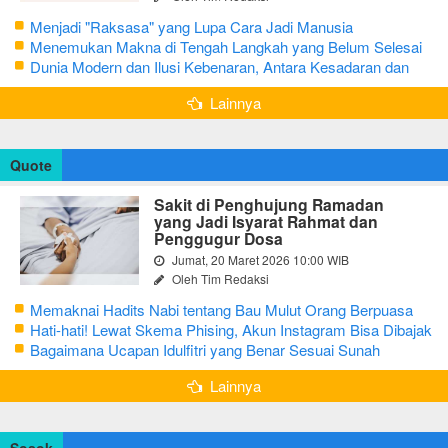
Menjadi "Raksasa" yang Lupa Cara Jadi Manusia
Menemukan Makna di Tengah Langkah yang Belum Selesai
Dunia Modern dan Ilusi Kebenaran, Antara Kesadaran dan
terjebak Tipu Daya
Lainnya
Quote
Sakit di Penghujung Ramadan
yang Jadi Isyarat Rahmat dan
Penggugur Dosa
Jumat, 20 Maret 2026 10:00 WIB
Oleh Tim Redaksi
Memaknai Hadits Nabi tentang Bau Mulut Orang Berpuasa
Secara Bijak Agar Tidak Menggangu
Hati-hati! Lewat Skema Phising, Akun Instagram Bisa Dibajak
Kurang dari 3 Menit
Bagaimana Ucapan Idulfitri yang Benar Sesuai Sunah
Rasulullah
Lainnya
Sosok