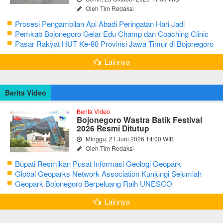
Oleh Tim Redaksi
Prosesi Pengambilan Api Abadi Peringatan Hari Jadi
Bojonegoro Ke-348
Pemkab Bojonegoro Gelar Edu Champ dan Coaching Clinic
Seni Reog dan Jaranan
Pasar Rakyat HUT Ke-80 Provinsi Jawa Timur di Bojonegoro
Lainnya
Berita Video
Berita Video
Bojonegoro Wastra Batik Festival
2026 Resmi Ditutup
Minggu, 21 Juni 2026 14:00 WIB
Oleh Tim Redaksi
Bupati Resmikan Pusat Informasi Geologi Geopark
Bojonegoro
Global Geoparks Network Association Kunjungi Sejumlah
Geosite di Bojonegoro
Geopark Bojonegoro Berpeluang Raih UNESCO
Global Geopark
Lainnya