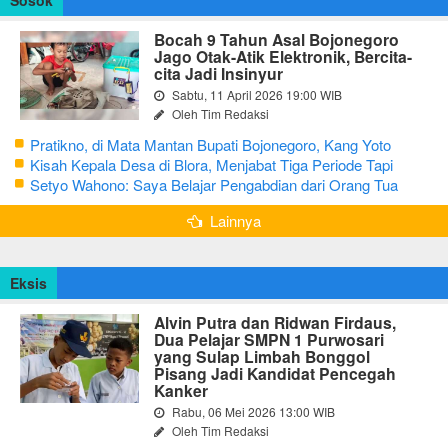
Bocah 9 Tahun Asal Bojonegoro
Jago Otak-Atik Elektronik, Bercita-
cita Jadi Insinyur
Sabtu, 11 April 2026 19:00 WIB
Oleh Tim Redaksi
Pratikno, di Mata Mantan Bupati Bojonegoro, Kang Yoto
Kisah Kepala Desa di Blora, Menjabat Tiga Periode Tapi
Masih Hidup Sederhana
Setyo Wahono: Saya Belajar Pengabdian dari Orang Tua
Lainnya
Eksis
Alvin Putra dan Ridwan Firdaus,
Dua Pelajar SMPN 1 Purwosari
yang Sulap Limbah Bonggol
Pisang Jadi Kandidat Pencegah
Kanker
Rabu, 06 Mei 2026 13:00 WIB
Oleh Tim Redaksi