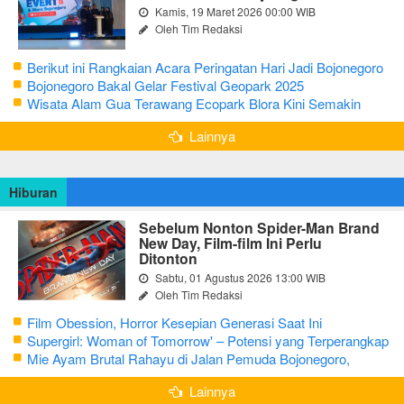
Kamis, 19 Maret 2026 00:00 WIB
Oleh Tim Redaksi
Berikut ini Rangkaian Acara Peringatan Hari Jadi Bojonegoro
Ke-348 Tahun 2025
Bojonegoro Bakal Gelar Festival Geopark 2025
Wisata Alam Gua Terawang Ecopark Blora Kini Semakin
Menarik
Lainnya
Hiburan
Sebelum Nonton Spider-Man Brand
New Day, Film-film Ini Perlu
Ditonton
Sabtu, 01 Agustus 2026 13:00 WIB
Oleh Tim Redaksi
Film Obession, Horror Kesepian Generasi Saat Ini
Supergirl: Woman of Tomorrow' – Potensi yang Terperangkap
dalam Narasi Generik
Mie Ayam Brutal Rahayu di Jalan Pemuda Bojonegoro,
Kuliner dengan Banyak Pilihan Menu
Lainnya