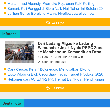
Muhammad Alpandy, Pramuka Pejalanan Kaki Keliling
Nusantara dengan Misi Literasi Budaya
Sumari, Kuli Panggul di Blora Naik Haji Tahun Ini Setelah 20
Tahun Sisihkan Uang Receh
Latihan Serius Berujung Manis, Nyafica Juarai Lomba
Bertutur tentang Nilai Hidup Orang Samin
Lainnya
Infotorial
Dari Ladang Migas ke Ladang
Wirausaha: Jejak Nyata PEPC Zona
12 Membangun Kemandirian Desa
Rabu, 10 Juni 2026 11:00 WIB
Oleh Tim Redaksi
Cara Cerdas Petani Bojonegoro Menguatkan Ekonomi
Keluarga
ExxonMobil di Blok Cepu Siap Hadapi Target Produksi 2026
Rekomendasi AC LG 1/2 PK, Hemat Listrik dan Pendinginan
Maksimal
Lainnya
Berita Foto