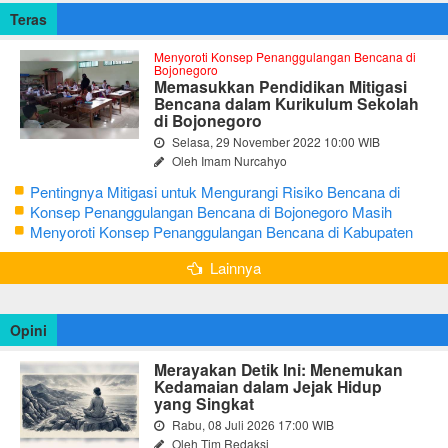
Teras
Menyoroti Konsep Penanggulangan Bencana di
Bojonegoro
Memasukkan Pendidikan Mitigasi
Bencana dalam Kurikulum Sekolah
di Bojonegoro
Selasa, 29 November 2022 10:00 WIB
Oleh Imam Nurcahyo
Pentingnya Mitigasi untuk Mengurangi Risiko Bencana di
Bojonegoro
Konsep Penanggulangan Bencana di Bojonegoro Masih
Mengutamakan Tanggap Darurat
Menyoroti Konsep Penanggulangan Bencana di Kabupaten
Bojonegoro
Lainnya
Opini
Merayakan Detik Ini: Menemukan
Kedamaian dalam Jejak Hidup
yang Singkat
Rabu, 08 Juli 2026 17:00 WIB
Oleh Tim Redaksi