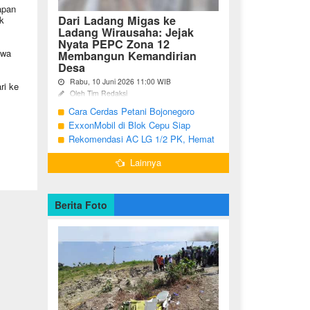
apan
Dari Ladang Migas ke
k
Ladang Wirausaha: Jejak
Nyata PEPC Zona 12
awa
Membangun Kemandirian
Desa
Rabu, 10 Juni 2026 11:00 WIB
ri ke
Oleh Tim Redaksi
.
Cara Cerdas Petani Bojonegoro
Bojonegoro - Berakhirnya fase
pengembangan Proyek Gas Jambaran-
Menguatkan Ekonomi Keluarga
ExxonMobil di Blok Cepu Siap
Tiung Biru (JTB) pada 2021 menjadi
Hadapi Target Produksi 2026
Rekomendasi AC LG 1/2 PK, Hemat
titik balik bagi ratusan pemuda Desa
Listrik dan Pendinginan Maksimal
Bandungrejo, ...
Lainnya
Berita Foto