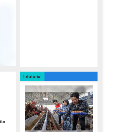
Infotorial
ika