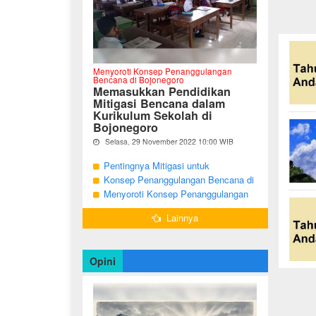
Menyoroti Konsep Penanggulangan
Bencana di Bojonegoro
Memasukkan Pendidikan
Mitigasi Bencana dalam
Kurikulum Sekolah di
Bojonegoro
Selasa, 29 November 2022 10:00 WIB
Oleh Imam Nurcahyo
Pentingnya Mitigasi untuk
"Berdasarkan Undang-undang Nomor 24
Mengurangi Risiko Bencana di
Konsep Penanggulangan Bencana di
Tahun 2007, tentang Penanggulangan
Bojonegoro
Bojonegoro Masih Mengutamakan
Menyoroti Konsep Penanggulangan
Bencana, Pemerintah dan Pemerintah
Daerah menjadi penanggung jawab
Tanggap Darurat
Bencana di Kabupaten Bojonegoro
dalam penyelenggaraan
Lainnya
penanggulangan bencana. ...
Opini