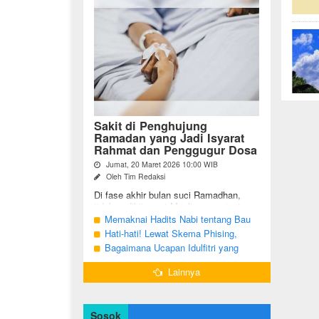
Sakit di Penghujung
Ramadan yang Jadi Isyarat
Rahmat dan Penggugur Dosa
Jumat, 20 Maret 2026 10:00 WIB
Oleh Tim Redaksi
Di fase akhir bulan suci Ramadhan,
tidak sedikit umat Muslim yang justru
diuji dengan kondisi kesehatan yang
Memaknai Hadits Nabi tentang Bau
menurun. Di tengah ...
Mulut Orang Berpuasa Secara Bijak
Hati-hati! Lewat Skema Phising,
Agar Tidak Menggangu
Akun Instagram Bisa Dibajak Kurang
Bagaimana Ucapan Idulfitri yang
dari 3 Menit
Benar Sesuai Sunah Rasulullah
Lainnya
Sosok