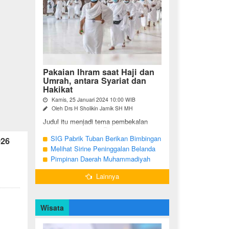
Pakaian Ihram saat Haji dan
Umrah, antara Syariat dan
Hakikat
Kamis, 25 Januari 2024 10:00 WIB
Oleh Drs H Sholikin Jamik SH MH
Judul itu menjadi tema pembekalan
sekaligus pengajian Rabu pagi
(24/01/2024) di Masjid Nabawi al
SIG Pabrik Tuban Berikan Bimbingan
026
Munawaroh, Madinah, kepada jemaah
Manasik Haji kepada CJH Kabupaten
Melihat Sirine Peninggalan Belanda
umrah dari ...
Tuban
Penanda Buka Puasa di Pendopo
Pimpinan Daerah Muhammadiyah
Bupati Blora
Bojonegoro Akan Gelar Salat
Lainnya
Iduladha 9 Juli 2022
Wisata