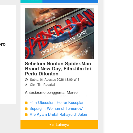
oro
Sebelum Nonton Spider-Man
Brand New Day, Film-film Ini
Perlu Ditonton
Sabtu, 01 Agustus 2026 13:00 WIB
Oleh Tim Redaksi
Antusiasme penggemar Marvel
Cinematic Universe (MCU) kini kembali
meningkat seiring tayangnya
Film Obession, Horror Kesepian
petualangan terbaru Spider-Man Brand
Generasi Saat Ini
Supergirl: Woman of Tomorrow' –
New Day. Bagi penggemar garis ...
Potensi yang Terperangkap dalam
Mie Ayam Brutal Rahayu di Jalan
Narasi Generik
Pemuda Bojonegoro, Kuliner dengan
Lainnya
Banyak Pilihan Menu