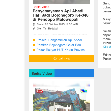
Suhu 
Berita Video
cukup
Penyemayaman Api Abadi
panas
Hari Jadi Bojonegoro Ke-348
di Pendopo Malowopati
Masya
payun
Senin, 20 Oktober 2025 11:30 WIB
Oleh Tim Redaksi
Selai
Bojonegoro - Bupati Bojonegoro Setyo
depan
Wahono, didampingi Wakil Bupati Nurul
melak
Prosesi Pengambilan Api Abadi
Azizah dan Ketua DPRD Abdulloh
Info
Peringatan Hari Jadi Bojonegoro Ke-
Pemkab Bojonegoro Gelar Edu
Umar, bersama jajaran Forkopimda
Klik d
348
Champ dan Coaching Clinic Seni
Pasar Rakyat HUT Ke-80 Provinsi
Bojonegoro ...
Reog dan Jaranan
Jawa Timur di Bojonegoro
Edito
Lainnya
Publi
Berita Video