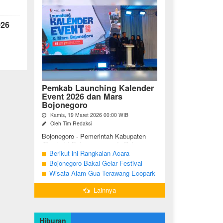
026
Pemkab Launching Kalender
Event 2026 dan Mars
Bojonegoro
Kamis, 19 Maret 2026 00:00 WIB
Oleh Tim Redaksi
Bojonegoro - Pemerintah Kabupaten
(Pemkab) Bojonegoro, pada Rabu
malam (18/03/2026), bertempat di Jalan
Berikut ini Rangkaian Acara
Mas Tumapel Bojoonegoro,
Peringatan Hari Jadi Bojonegoro Ke-
Bojonegoro Bakal Gelar Festival
melaunching Kalender Event
348 Tahun 2025
Geopark 2025
Wisata Alam Gua Terawang Ecopark
Bojonegoro ...
Blora Kini Semakin Menarik
Lainnya
Hiburan