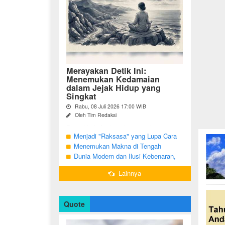
Merayakan Detik Ini:
Menemukan Kedamaian
dalam Jejak Hidup yang
Singkat
Rabu, 08 Juli 2026 17:00 WIB
Oleh Tim Redaksi
Pernahkah Anda terbangun di suatu
pagi, menatap cermin, dan menyadari
Menjadi "Raksasa" yang Lupa Cara
bahwa garis-garis halus di wajah bukan
Jadi Manusia
Menemukan Makna di Tengah
sekadar tanda penuaan, melainkan ...
Langkah yang Belum Selesai
Dunia Modern dan Ilusi Kebenaran,
Antara Kesadaran dan terjebak Tipu
Lainnya
Daya
Quote