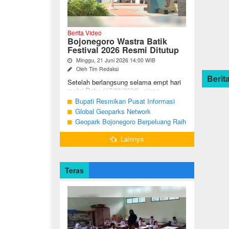
Berita Video
Bojonegoro Wastra Batik
Festival 2026 Resmi Ditutup
Minggu, 21 Juni 2026 14:00 WIB
Oleh Tim Redaksi
Berita
Setelah berlangsung selama empt hari
mulai Rabu (17/06/2026), ajang
Bojonegoro Wastra Batik Festival
Bupati Resmikan Pusat Informasi
(BWBF) 2026 resmi ditutup oleh Ketua
Geologi Geopark Bojonegoro
Global Geoparks Network
Dekranasda ...
Association Kunjungi Sejumlah
Geopark Bojonegoro Berpeluang Raih
Geosite di Bojonegoro
UNESCO Global Geopark
Lainnya
Teras