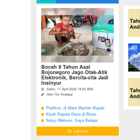
Bocah 9 Tahun Asal
Bojonegoro Jago Otak-Atik
Elektronik, Bercita-cita Jadi
Insinyur
Sabtu, 11 April 2026 19:00 WIB
Oleh Tim Redaksi
Bojonegoro - Berbeda dari anak-anak
seusianya, seorang bocah dari Desa
Pratikno, di Mata Mantan Bupati
Growok, Kecamatan Dander, Kabupaten
Bojonegoro, Kang Yoto
Kisah Kepala Desa di Blora,
Bojonegoro ini justru memiliki minat
Menjabat Tiga Periode Tapi Masih
Setyo Wahono: Saya Belajar
besar ...
Hidup Sederhana
Pengabdian dari Orang Tua
Lainnya