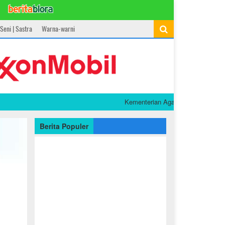
Seni | Sastra
Warna-warni
Kementerian Agama Raih Popular Governme
Berita Populer