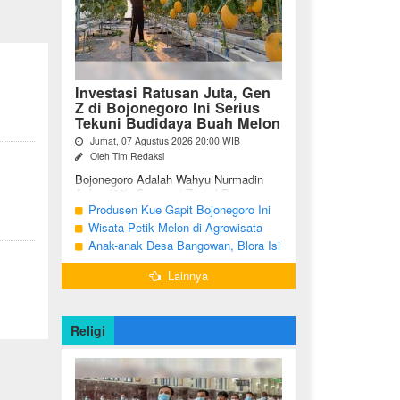
Investasi Ratusan Juta, Gen
Z di Bojonegoro Ini Serius
Tekuni Budidaya Buah Melon
Jumat, 07 Agustus 2026 20:00 WIB
Oleh Tim Redaksi
Bojonegoro Adalah Wahyu Nurmadin
Azhar (23), Generasi Z asal Desa
Sumodikaran RT 004 RW 002,
Produsen Kue Gapit Bojonegoro Ini
Kecamatan Dander, Kabupaten
Banjir Pesanan Hingga Puluhan Juta
Wisata Petik Melon di Agrowisata
Bojonegoro, Jawa ...
di Bulan Ramadan
Girli Farm Blora, Tak Sampai 5 Hari
Anak-anak Desa Bangowan, Blora Isi
Sudah Ludes Terjual
Waktu Jelang Buka Puasa dengan
Lainnya
Latihan Gamelan
Religi