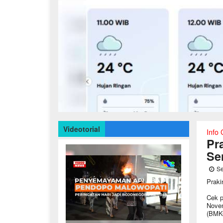
Videotorial
Info
Pr
Se
Se
Praki
Cek p
Novem
(BMKG