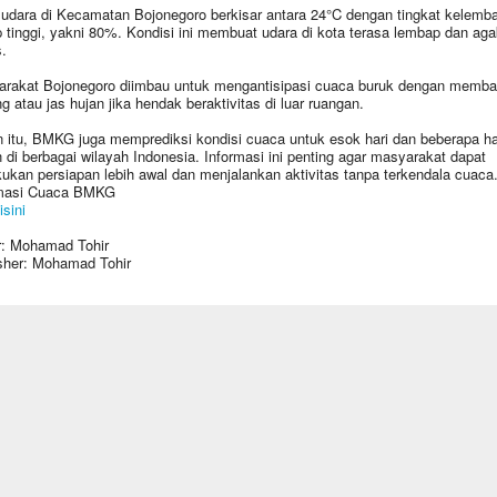
udara di Kecamatan Bojonegoro berkisar antara 24°C dengan tingkat kelemb
 tinggi, yakni 80%. Kondisi ini membuat udara di kota terasa lembap dan aga
.
rakat Bojonegoro diimbau untuk mengantisipasi cuaca buruk dengan memb
g atau jas hujan jika hendak beraktivitas di luar ruangan.
n itu, BMKG juga memprediksi kondisi cuaca untuk esok hari dan beberapa ha
 di berbagai wilayah Indonesia. Informasi ini penting agar masyarakat dapat
ukan persiapan lebih awal dan menjalankan aktivitas tanpa terkendala cuaca
rmasi Cuaca BMKG
isini
r: Mohamad Tohir
sher: Mohamad Tohir