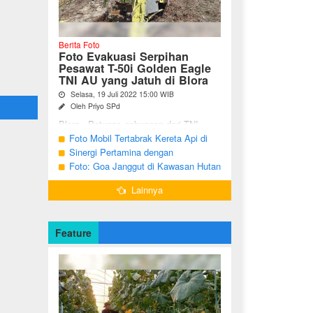
Berita Foto
Foto Evakuasi Serpihan
Pesawat T-50i Golden Eagle
TNI AU yang Jatuh di Blora
Selasa, 19 Juli 2022 15:00 WIB
Oleh Priyo SPd
Blora - Petugas gabungan dari TNI,
Polri, BPBD dan warga sekitar terus
Foto Mobil Tertabrak Kereta Api di
melakukan pencarian terhadap serpihan
Kalitidu, Bojonegoro
Sinergi Pertamina dengan
pesawat tempur T-50i Golden ...
Masyarakat Desa
Foto: Goa Janggut di Kawasan Hutan
Ngorogunung, Bubulan, Bojonegoro
Lainnya
Feature