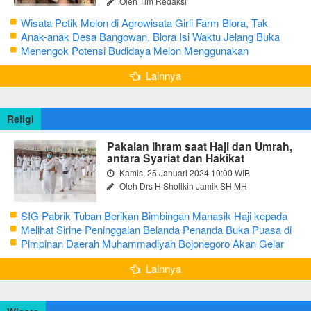
Oleh Tim Redaksi
Wisata Petik Melon di Agrowisata Girli Farm Blora, Tak
Sampai 5 Hari Sudah Ludes Terjual
Anak-anak Desa Bangowan, Blora Isi Waktu Jelang Buka
Puasa dengan Latihan Gamelan
Menengok Potensi Budidaya Melon Menggunakan
Greenhouse di Bojonegoro
Lainnya
Religi
Pakaian Ihram saat Haji dan Umrah,
antara Syariat dan Hakikat
Kamis, 25 Januari 2024 10:00 WIB
Oleh Drs H Sholikin Jamik SH MH
SIG Pabrik Tuban Berikan Bimbingan Manasik Haji kepada
CJH Kabupaten Tuban
Melihat Sirine Peninggalan Belanda Penanda Buka Puasa di
Pendopo Bupati Blora
Pimpinan Daerah Muhammadiyah Bojonegoro Akan Gelar
Salat Iduladha 9 Juli 2022
Lainnya