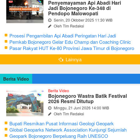
Penyemayaman Api Abadi Hari
Jadi Bojonegoro Ke-348 di
Pendopo Malowopati
Senin, 20 Oktober 2025 11:30 WIB
Oleh Tim Redaksi
Prosesi Pengambilan Api Abadi Peringatan Hari Jadi
Bojonegoro Ke-348
Pemkab Bojonegoro Gelar Edu Champ dan Coaching Clinic
Seni Reog dan Jaranan
Pasar Rakyat HUT Ke-80 Provinsi Jawa Timur di Bojonegoro
Lainnya
Berita Video
Berita Video
Bojonegoro Wastra Batik Festival
2026 Resmi Ditutup
Minggu, 21 Juni 2026 14:00 WIB
Oleh Tim Redaksi
Bupati Resmikan Pusat Informasi Geologi Geopark
Bojonegoro
Global Geoparks Network Association Kunjungi Sejumlah
Geosite di Bojonegoro
Geopark Bojonegoro Berpeluang Raih UNESCO