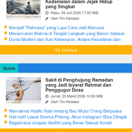
Kedamaian dalam Jejak Hidup
yang Singkat
Rabu, 08 Juli 2026 17:00 WIB
Oleh Tim Redaksi
Menjadi "Raksasa" yang Lupa Cara Jadi Manusia
Menemukan Makna di Tengah Langkah yang Belum Selesai
Dunia Modern dan Ilusi Kebenaran, Antara Kesadaran dan
terjebak Tipu Daya
Lainnya
Quote
Sakit di Penghujung Ramadan
yang Jadi Isyarat Rahmat dan
Penggugur Dosa
Jumat, 20 Maret 2026 10:00 WIB
Oleh Tim Redaksi
Memaknai Hadits Nabi tentang Bau Mulut Orang Berpuasa
Secara Bijak Agar Tidak Menggangu
Hati-hati! Lewat Skema Phising, Akun Instagram Bisa Dibajak
Kurang dari 3 Menit
Bagaimana Ucapan Idulfitri yang Benar Sesuai Sunah
Rasulullah