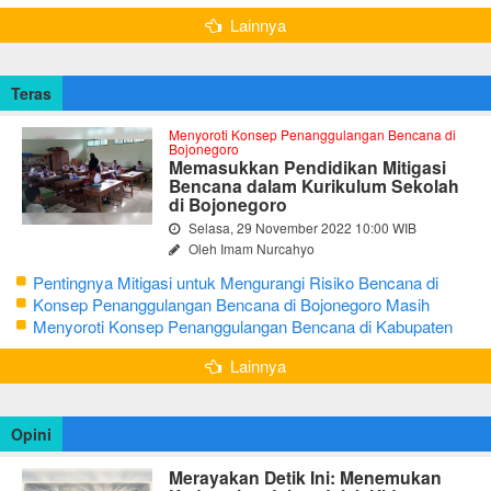
Global Geopark
Lainnya
Teras
Menyoroti Konsep Penanggulangan Bencana di
Bojonegoro
Memasukkan Pendidikan Mitigasi
Bencana dalam Kurikulum Sekolah
di Bojonegoro
Selasa, 29 November 2022 10:00 WIB
Oleh Imam Nurcahyo
Pentingnya Mitigasi untuk Mengurangi Risiko Bencana di
Bojonegoro
Konsep Penanggulangan Bencana di Bojonegoro Masih
Mengutamakan Tanggap Darurat
Menyoroti Konsep Penanggulangan Bencana di Kabupaten
Bojonegoro
Lainnya
Opini
Merayakan Detik Ini: Menemukan