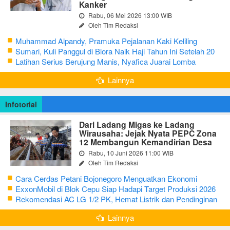
Kanker
Rabu, 06 Mei 2026 13:00 WIB
Oleh Tim Redaksi
Muhammad Alpandy, Pramuka Pejalanan Kaki Keliling
Nusantara dengan Misi Literasi Budaya
Sumari, Kuli Panggul di Blora Naik Haji Tahun Ini Setelah 20
Tahun Sisihkan Uang Receh
Latihan Serius Berujung Manis, Nyafica Juarai Lomba
Bertutur tentang Nilai Hidup Orang Samin
Lainnya
Infotorial
Dari Ladang Migas ke Ladang
Wirausaha: Jejak Nyata PEPC Zona
12 Membangun Kemandirian Desa
Rabu, 10 Juni 2026 11:00 WIB
Oleh Tim Redaksi
Cara Cerdas Petani Bojonegoro Menguatkan Ekonomi
Keluarga
ExxonMobil di Blok Cepu Siap Hadapi Target Produksi 2026
Rekomendasi AC LG 1/2 PK, Hemat Listrik dan Pendinginan
Maksimal
Lainnya