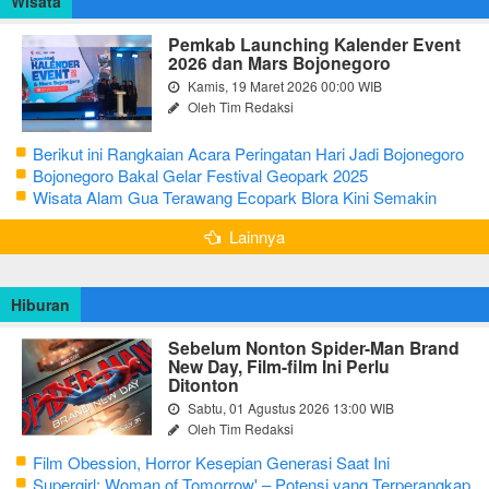
Wisata
Pemkab Launching Kalender Event
2026 dan Mars Bojonegoro
Kamis, 19 Maret 2026 00:00 WIB
Oleh Tim Redaksi
Berikut ini Rangkaian Acara Peringatan Hari Jadi Bojonegoro
Ke-348 Tahun 2025
Bojonegoro Bakal Gelar Festival Geopark 2025
Wisata Alam Gua Terawang Ecopark Blora Kini Semakin
Menarik
Lainnya
Hiburan
Sebelum Nonton Spider-Man Brand
New Day, Film-film Ini Perlu
Ditonton
Sabtu, 01 Agustus 2026 13:00 WIB
Oleh Tim Redaksi
Film Obession, Horror Kesepian Generasi Saat Ini
Supergirl: Woman of Tomorrow' – Potensi yang Terperangkap