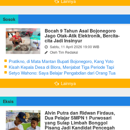
Lainnya
Sosok
Bocah 9 Tahun Asal Bojonegoro
Jago Otak-Atik Elektronik, Bercita-
cita Jadi Insinyur
Sabtu, 11 April 2026 19:00 WIB
Oleh Tim Redaksi
Pratikno, di Mata Mantan Bupati Bojonegoro, Kang Yoto
Kisah Kepala Desa di Blora, Menjabat Tiga Periode Tapi
Masih Hidup Sederhana
Setyo Wahono: Saya Belajar Pengabdian dari Orang Tua
Lainnya
Eksis
Alvin Putra dan Ridwan Firdaus,
Dua Pelajar SMPN 1 Purwosari
yang Sulap Limbah Bonggol
Pisang Jadi Kandidat Pencegah