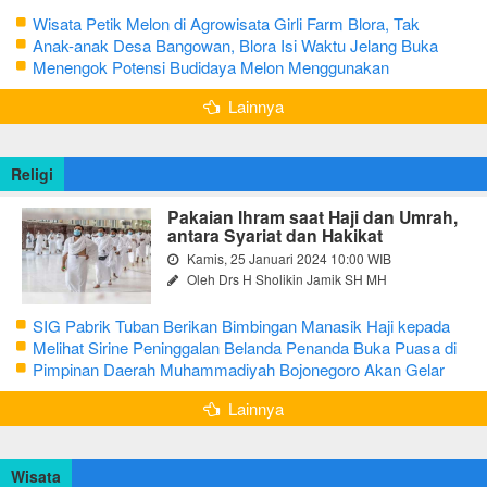
Wisata Petik Melon di Agrowisata Girli Farm Blora, Tak
Sampai 5 Hari Sudah Ludes Terjual
Anak-anak Desa Bangowan, Blora Isi Waktu Jelang Buka
Puasa dengan Latihan Gamelan
Menengok Potensi Budidaya Melon Menggunakan
Greenhouse di Bojonegoro
Lainnya
Religi
Pakaian Ihram saat Haji dan Umrah,
antara Syariat dan Hakikat
Kamis, 25 Januari 2024 10:00 WIB
Oleh Drs H Sholikin Jamik SH MH
SIG Pabrik Tuban Berikan Bimbingan Manasik Haji kepada
CJH Kabupaten Tuban
Melihat Sirine Peninggalan Belanda Penanda Buka Puasa di
Pendopo Bupati Blora
Pimpinan Daerah Muhammadiyah Bojonegoro Akan Gelar
Salat Iduladha 9 Juli 2022
Lainnya
Wisata