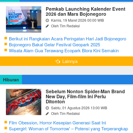
Pemkab Launching Kalender Event
2026 dan Mars Bojonegoro
Kamis, 19 Maret 2026 00:00 WIB
Oleh Tim Redaksi
Berikut ini Rangkaian Acara Peringatan Hari Jadi Bojonegoro
Ke-348 Tahun 2025
Bojonegoro Bakal Gelar Festival Geopark 2025
Wisata Alam Gua Terawang Ecopark Blora Kini Semakin
Menarik
Lainnya
Hiburan
Sebelum Nonton Spider-Man Brand
New Day, Film-film Ini Perlu
Ditonton
Sabtu, 01 Agustus 2026 13:00 WIB
Oleh Tim Redaksi
Film Obession, Horror Kesepian Generasi Saat Ini
Supergirl: Woman of Tomorrow' – Potensi yang Terperangkap