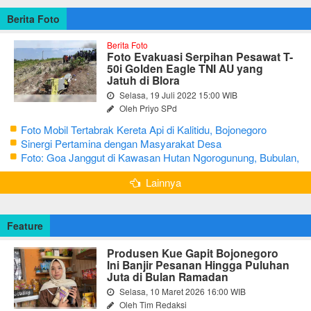
Berita Foto
Berita Foto
Foto Evakuasi Serpihan Pesawat T-
50i Golden Eagle TNI AU yang
Jatuh di Blora
Selasa, 19 Juli 2022 15:00 WIB
Oleh Priyo SPd
Foto Mobil Tertabrak Kereta Api di Kalitidu, Bojonegoro
Sinergi Pertamina dengan Masyarakat Desa
Foto: Goa Janggut di Kawasan Hutan Ngorogunung, Bubulan,
Bojonegoro
Lainnya
Feature
Produsen Kue Gapit Bojonegoro
Ini Banjir Pesanan Hingga Puluhan
Juta di Bulan Ramadan
Selasa, 10 Maret 2026 16:00 WIB
Oleh Tim Redaksi