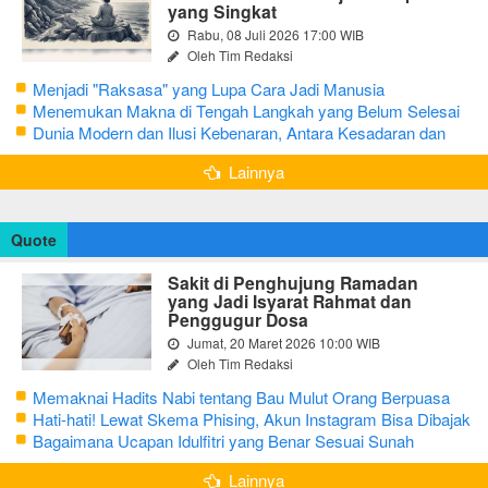
yang Singkat
Rabu, 08 Juli 2026 17:00 WIB
Oleh Tim Redaksi
Menjadi "Raksasa" yang Lupa Cara Jadi Manusia
Menemukan Makna di Tengah Langkah yang Belum Selesai
Dunia Modern dan Ilusi Kebenaran, Antara Kesadaran dan
terjebak Tipu Daya
Lainnya
Quote
Sakit di Penghujung Ramadan
yang Jadi Isyarat Rahmat dan
Penggugur Dosa
Jumat, 20 Maret 2026 10:00 WIB
Oleh Tim Redaksi
Memaknai Hadits Nabi tentang Bau Mulut Orang Berpuasa
Secara Bijak Agar Tidak Menggangu
Hati-hati! Lewat Skema Phising, Akun Instagram Bisa Dibajak
Kurang dari 3 Menit
Bagaimana Ucapan Idulfitri yang Benar Sesuai Sunah
Rasulullah
Lainnya