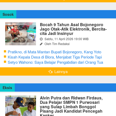
Sosok
Bocah 9 Tahun Asal Bojonegoro
Jago Otak-Atik Elektronik, Bercita-
cita Jadi Insinyur
Sabtu, 11 April 2026 19:00 WIB
Oleh Tim Redaksi
Pratikno, di Mata Mantan Bupati Bojonegoro, Kang Yoto
Kisah Kepala Desa di Blora, Menjabat Tiga Periode Tapi
Masih Hidup Sederhana
Setyo Wahono: Saya Belajar Pengabdian dari Orang Tua
Lainnya
Eksis
Alvin Putra dan Ridwan Firdaus,
Dua Pelajar SMPN 1 Purwosari
yang Sulap Limbah Bonggol
Pisang Jadi Kandidat Pencegah
Kanker