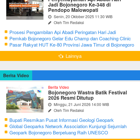
Jadi Bojonegoro Ke-348 di
Pendopo Malowopati
Senin, 20 Oktober 2025 11:30 WIB
Oleh Tim Redaksi
Prosesi Pengambilan Api Abadi Peringatan Hari Jadi
Bojonegoro Ke-348
Pemkab Bojonegoro Gelar Edu Champ dan Coaching Clinic
Seni Reog dan Jaranan
Pasar Rakyat HUT Ke-80 Provinsi Jawa Timur di Bojonegoro
Lainnya
Berita Video
Berita Video
Bojonegoro Wastra Batik Festival
2026 Resmi Ditutup
Minggu, 21 Juni 2026 14:00 WIB
Oleh Tim Redaksi
Bupati Resmikan Pusat Informasi Geologi Geopark
Bojonegoro
Global Geoparks Network Association Kunjungi Sejumlah
Geosite di Bojonegoro
Geopark Bojonegoro Berpeluang Raih UNESCO
Global Geopark