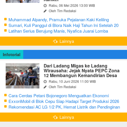
Rabu, 06 Mei 2026 13:00 WIB
Oleh Tim Redaksi
Muhammad Alpandy, Pramuka Pejalanan Kaki Keliling
Nusantara dengan Misi Literasi Budaya
Sumari, Kuli Panggul di Blora Naik Haji Tahun Ini Setelah 20
Tahun Sisihkan Uang Receh
Latihan Serius Berujung Manis, Nyafica Juarai Lomba
Bertutur tentang Nilai Hidup Orang Samin
Lainnya
Infotorial
Dari Ladang Migas ke Ladang
Wirausaha: Jejak Nyata PEPC Zona
12 Membangun Kemandirian Desa
Rabu, 10 Juni 2026 11:00 WIB
Oleh Tim Redaksi
Cara Cerdas Petani Bojonegoro Menguatkan Ekonomi
Keluarga
ExxonMobil di Blok Cepu Siap Hadapi Target Produksi 2026
Rekomendasi AC LG 1/2 PK, Hemat Listrik dan Pendinginan
Maksimal
Lainnya