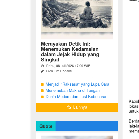
Merayakan Detik Ini:
Menemukan Kedamaian
dalam Jejak Hidup yang
Singkat
Rabu, 08 Juli 2026 17:00 WIB
Oleh Tim Redaksi
Pernahkah Anda terbangun di suatu
pagi, menatap cermin, dan menyadari
Menjadi "Raksasa" yang Lupa Cara
bahwa garis-garis halus di wajah bukan
Jadi Manusia
Menemukan Makna di Tengah
sekadar tanda penuaan, melainkan ...
Langkah yang Belum Selesai
Dunia Modern dan Ilusi Kebenaran,
Kapol
Antara Kesadaran dan terjebak Tipu
lokas
Lainnya
Daya
untuk
Berdas
Quote
laki-
memak