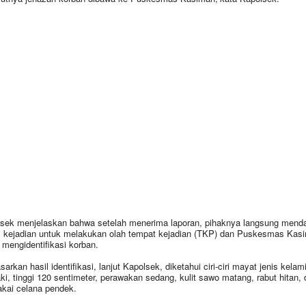
sek menjelaskan bahwa setelah menerima laporan, pihaknya langsung menda
i kejadian untuk melakukan olah tempat kejadian (TKP) dan Puskesmas Kas
 mengidentifikasi korban.
arkan hasil identifikasi, lanjut Kapolsek, diketahui ciri-ciri mayat jenis kelam
laki, tinggi 120 sentimeter, perawakan sedang, kulit sawo matang, rabut hitan,
ai celana pendek.