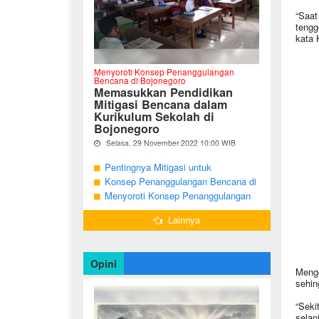
“Saat
tengg
kata
Menyoroti Konsep Penanggulangan
Bencana di Bojonegoro
Memasukkan Pendidikan
Mitigasi Bencana dalam
Kurikulum Sekolah di
Bojonegoro
Selasa, 29 November 2022 10:00 WIB
Oleh Imam Nurcahyo
Pentingnya Mitigasi untuk
"Berdasarkan Undang-undang Nomor 24
Mengurangi Risiko Bencana di
Konsep Penanggulangan Bencana di
Tahun 2007, tentang Penanggulangan
Bojonegoro
Bojonegoro Masih Mengutamakan
Menyoroti Konsep Penanggulangan
Bencana, Pemerintah dan Pemerintah
Daerah menjadi penanggung jawab
Tanggap Darurat
Bencana di Kabupaten Bojonegoro
dalam penyelenggaraan
Lainnya
penanggulangan bencana. ...
Opini
Menge
sehin
“Seki
selan