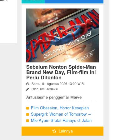
Sebelum Nonton Spider-Man
Brand New Day, Film-film Ini
Perlu Ditonton
Sabtu, 01 Agustus 2026 13:00 WIB
Oleh Tim Redaksi
Antusiasme penggemar Marvel
Cinematic Universe (MCU) kini kembali
meningkat seiring tayangnya
Film Obession, Horror Kesepian
petualangan terbaru Spider-Man Brand
Generasi Saat Ini
Supergirl: Woman of Tomorrow' –
New Day. Bagi penggemar garis ...
Potensi yang Terperangkap dalam
Mie Ayam Brutal Rahayu di Jalan
Narasi Generik
Pemuda Bojonegoro, Kuliner dengan
Lainnya
Banyak Pilihan Menu