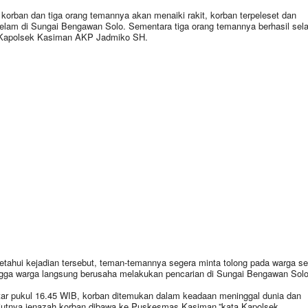
 korban dan tiga orang temannya akan menaiki rakit, korban terpeleset dan
elam di Sungai Bengawan Solo. Sementara tiga orang temannya berhasil sela
 Kapolsek Kasiman AKP Jadmiko SH.
tahui kejadian tersebut, teman-temannya segera minta tolong pada warga se
gga warga langsung berusaha melakukan pencarian di Sungai Bengawan Solo
tar pukul 16.45 WIB, korban ditemukan dalam keadaan meninggal dunia dan
jutnya jenazah korban dibawa ke Puskesmas Kasiman,”kata Kapolsek.