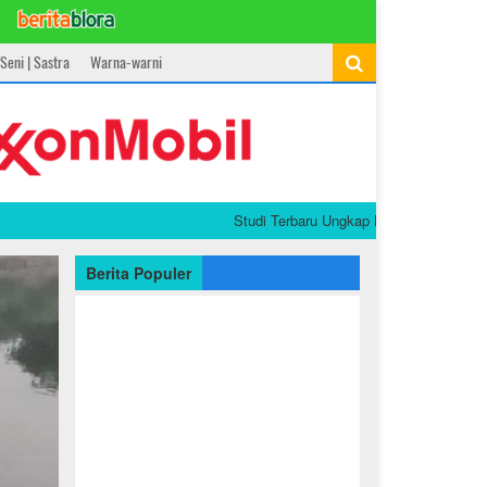
Seni | Sastra
Warna-warni
Studi Terbaru Ungkap Kaitan Pola Makan Tingg
Berita Populer