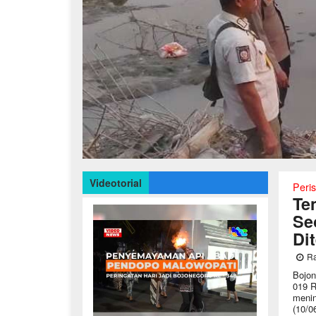
Videotorial
Peri
Te
Se
Di
Ra
Bojon
019 R
menin
(10/0