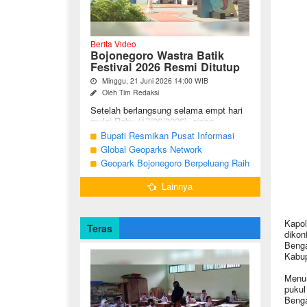
Berita Video
Bojonegoro Wastra Batik
Festival 2026 Resmi Ditutup
Minggu, 21 Juni 2026 14:00 WIB
Oleh Tim Redaksi
Setelah berlangsung selama empt hari
mulai Rabu (17/06/2026), ajang
Bojonegoro Wastra Batik Festival
Bupati Resmikan Pusat Informasi
(BWBF) 2026 resmi ditutup oleh Ketua
Geologi Geopark Bojonegoro
Global Geoparks Network
Dekranasda ...
Association Kunjungi Sejumlah
Geopark Bojonegoro Berpeluang Raih
Geosite di Bojonegoro
UNESCO Global Geopark
Lainnya
Kapol
Teras
dikon
Benga
Kabup
Menur
pukul
Beng