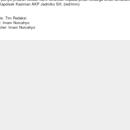
Kapolsek Kasiman AKP Jadmiko SH. (red/imm)
is: Tim Redaksi
r: Imam Nurcahyo
sher: Imam Nurcahyo