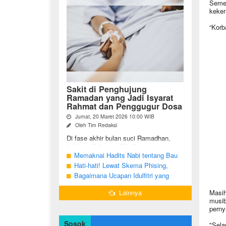
Semen
keker
“Korb
Sakit di Penghujung
Ramadan yang Jadi Isyarat
Rahmat dan Penggugur Dosa
Jumat, 20 Maret 2026 10:00 WIB
Oleh Tim Redaksi
Di fase akhir bulan suci Ramadhan,
tidak sedikit umat Muslim yang justru
diuji dengan kondisi kesehatan yang
Memaknai Hadits Nabi tentang Bau
menurun. Di tengah ...
Mulut Orang Berpuasa Secara Bijak
Hati-hati! Lewat Skema Phising,
Agar Tidak Menggangu
Akun Instagram Bisa Dibajak Kurang
Bagaimana Ucapan Idulfitri yang
dari 3 Menit
Benar Sesuai Sunah Rasulullah
Lainnya
Masih
musib
perny
Sosok
"Sela