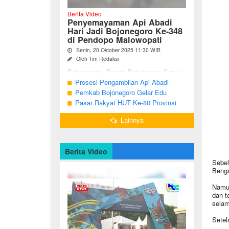
Berita Video
Penyemayaman Api Abadi
Hari Jadi Bojonegoro Ke-348
di Pendopo Malowopati
Senin, 20 Oktober 2025 11:30 WIB
Oleh Tim Redaksi
Bojonegoro - Bupati Bojonegoro Setyo
Wahono, didampingi Wakil Bupati Nurul
Prosesi Pengambilan Api Abadi
Azizah dan Ketua DPRD Abdulloh
Peringatan Hari Jadi Bojonegoro Ke-
Pemkab Bojonegoro Gelar Edu
Umar, bersama jajaran Forkopimda
348
Champ dan Coaching Clinic Seni
Pasar Rakyat HUT Ke-80 Provinsi
Bojonegoro ...
Reog dan Jaranan
Jawa Timur di Bojonegoro
Lainnya
Berita Video
Sebel
Benga
Namun
dan t
selam
Setel