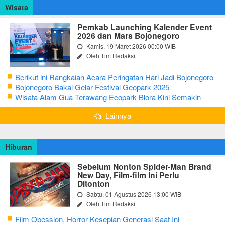
Wisata
Pemkab Launching Kalender Event
2026 dan Mars Bojonegoro
Kamis, 19 Maret 2026 00:00 WIB
Oleh Tim Redaksi
Berikut ini Rangkaian Acara Peringatan Hari Jadi Bojonegoro
Ke-348 Tahun 2025
Bojonegoro Bakal Gelar Festival Geopark 2025
Wisata Alam Gua Terawang Ecopark Blora Kini Semakin
Menarik
Lainnya
Hiburan
Sebelum Nonton Spider-Man Brand
New Day, Film-film Ini Perlu
Ditonton
Sabtu, 01 Agustus 2026 13:00 WIB
Oleh Tim Redaksi
Film Obession, Horror Kesepian Generasi Saat Ini