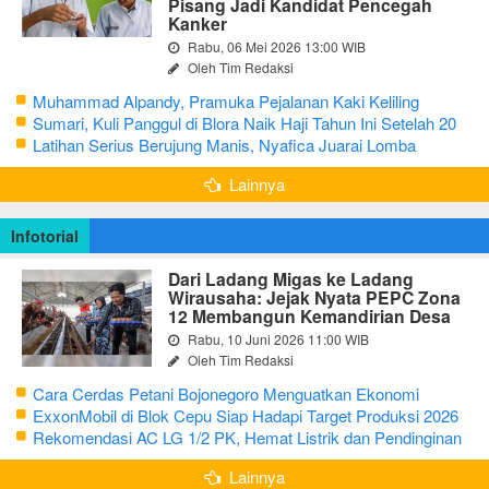
Pisang Jadi Kandidat Pencegah
Kanker
Rabu, 06 Mei 2026 13:00 WIB
Oleh Tim Redaksi
Muhammad Alpandy, Pramuka Pejalanan Kaki Keliling
Nusantara dengan Misi Literasi Budaya
Sumari, Kuli Panggul di Blora Naik Haji Tahun Ini Setelah 20
Tahun Sisihkan Uang Receh
Latihan Serius Berujung Manis, Nyafica Juarai Lomba
Bertutur tentang Nilai Hidup Orang Samin
Lainnya
Infotorial
Dari Ladang Migas ke Ladang
Wirausaha: Jejak Nyata PEPC Zona
12 Membangun Kemandirian Desa
Rabu, 10 Juni 2026 11:00 WIB
Oleh Tim Redaksi
Cara Cerdas Petani Bojonegoro Menguatkan Ekonomi
Keluarga
ExxonMobil di Blok Cepu Siap Hadapi Target Produksi 2026
Rekomendasi AC LG 1/2 PK, Hemat Listrik dan Pendinginan
Maksimal
Lainnya