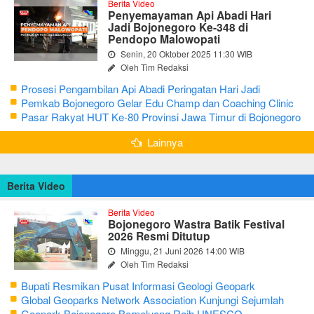
Berita Video
Penyemayaman Api Abadi Hari
Jadi Bojonegoro Ke-348 di
Pendopo Malowopati
Senin, 20 Oktober 2025 11:30 WIB
Oleh Tim Redaksi
Prosesi Pengambilan Api Abadi Peringatan Hari Jadi
Bojonegoro Ke-348
Pemkab Bojonegoro Gelar Edu Champ dan Coaching Clinic
Seni Reog dan Jaranan
Pasar Rakyat HUT Ke-80 Provinsi Jawa Timur di Bojonegoro
Lainnya
Berita Video
Berita Video
Bojonegoro Wastra Batik Festival
2026 Resmi Ditutup
Minggu, 21 Juni 2026 14:00 WIB
Oleh Tim Redaksi
Bupati Resmikan Pusat Informasi Geologi Geopark
Bojonegoro
Global Geoparks Network Association Kunjungi Sejumlah
Geosite di Bojonegoro
Geopark Bojonegoro Berpeluang Raih UNESCO