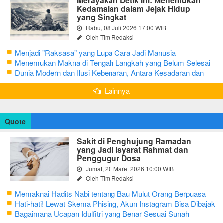
Merayakan Detik Ini: Menemukan
Kedamaian dalam Jejak Hidup
yang Singkat
Rabu, 08 Juli 2026 17:00 WIB
Oleh Tim Redaksi
Menjadi "Raksasa" yang Lupa Cara Jadi Manusia
Menemukan Makna di Tengah Langkah yang Belum Selesai
Dunia Modern dan Ilusi Kebenaran, Antara Kesadaran dan
terjebak Tipu Daya
Lainnya
Quote
Sakit di Penghujung Ramadan
yang Jadi Isyarat Rahmat dan
Penggugur Dosa
Jumat, 20 Maret 2026 10:00 WIB
Oleh Tim Redaksi
Memaknai Hadits Nabi tentang Bau Mulut Orang Berpuasa
Secara Bijak Agar Tidak Menggangu
Hati-hati! Lewat Skema Phising, Akun Instagram Bisa Dibajak
Kurang dari 3 Menit
Bagaimana Ucapan Idulfitri yang Benar Sesuai Sunah
Rasulullah