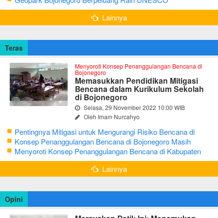
Global Geopark
Lainnya
Teras
Menyoroti Konsep Penanggulangan Bencana di
Bojonegoro
Memasukkan Pendidikan Mitigasi
Bencana dalam Kurikulum Sekolah
di Bojonegoro
Selasa, 29 November 2022 10:00 WIB
Oleh Imam Nurcahyo
Pentingnya Mitigasi untuk Mengurangi Risiko Bencana di
Bojonegoro
Konsep Penanggulangan Bencana di Bojonegoro Masih
Mengutamakan Tanggap Darurat
Menyoroti Konsep Penanggulangan Bencana di Kabupaten
Bojonegoro
Lainnya
Opini