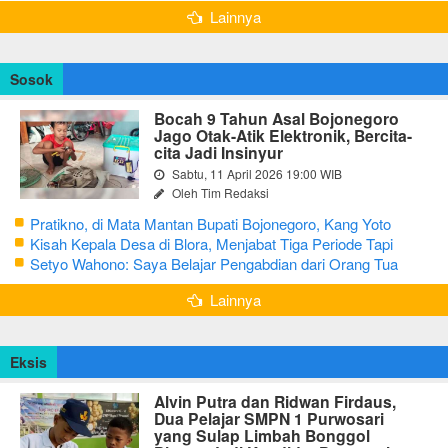
Lainnya
Sosok
Bocah 9 Tahun Asal Bojonegoro
Jago Otak-Atik Elektronik, Bercita-
cita Jadi Insinyur
Sabtu, 11 April 2026 19:00 WIB
Oleh Tim Redaksi
Pratikno, di Mata Mantan Bupati Bojonegoro, Kang Yoto
Kisah Kepala Desa di Blora, Menjabat Tiga Periode Tapi
Masih Hidup Sederhana
Setyo Wahono: Saya Belajar Pengabdian dari Orang Tua
Lainnya
Eksis
Alvin Putra dan Ridwan Firdaus,
Dua Pelajar SMPN 1 Purwosari
yang Sulap Limbah Bonggol