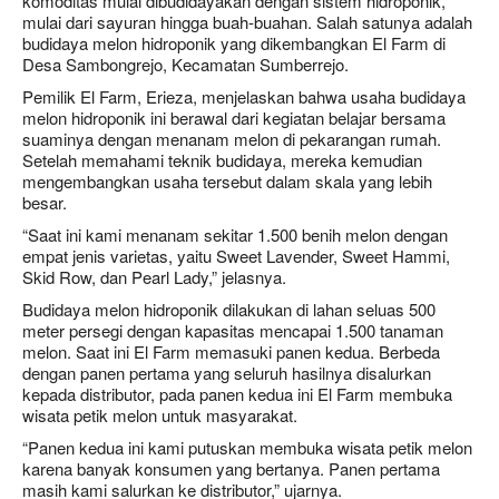
komoditas mulai dibudidayakan dengan sistem hidroponik,
mulai dari sayuran hingga buah-buahan. Salah satunya adalah
budidaya melon hidroponik yang dikembangkan El Farm di
Desa Sambongrejo, Kecamatan Sumberrejo.
Pemilik El Farm, Erieza, menjelaskan bahwa usaha budidaya
melon hidroponik ini berawal dari kegiatan belajar bersama
suaminya dengan menanam melon di pekarangan rumah.
Setelah memahami teknik budidaya, mereka kemudian
mengembangkan usaha tersebut dalam skala yang lebih
besar.
“Saat ini kami menanam sekitar 1.500 benih melon dengan
empat jenis varietas, yaitu Sweet Lavender, Sweet Hammi,
Skid Row, dan Pearl Lady,” jelasnya.
Budidaya melon hidroponik dilakukan di lahan seluas 500
meter persegi dengan kapasitas mencapai 1.500 tanaman
melon. Saat ini El Farm memasuki panen kedua. Berbeda
dengan panen pertama yang seluruh hasilnya disalurkan
kepada distributor, pada panen kedua ini El Farm membuka
wisata petik melon untuk masyarakat.
“Panen kedua ini kami putuskan membuka wisata petik melon
karena banyak konsumen yang bertanya. Panen pertama
masih kami salurkan ke distributor,” ujarnya.