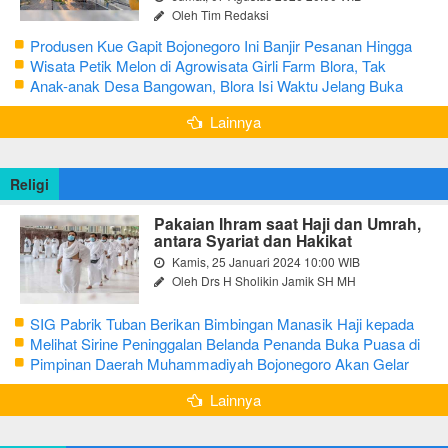
Oleh Tim Redaksi
Produsen Kue Gapit Bojonegoro Ini Banjir Pesanan Hingga
Puluhan Juta di Bulan Ramadan
Wisata Petik Melon di Agrowisata Girli Farm Blora, Tak
Sampai 5 Hari Sudah Ludes Terjual
Anak-anak Desa Bangowan, Blora Isi Waktu Jelang Buka
Puasa dengan Latihan Gamelan
Lainnya
Religi
Pakaian Ihram saat Haji dan Umrah,
antara Syariat dan Hakikat
Kamis, 25 Januari 2024 10:00 WIB
Oleh Drs H Sholikin Jamik SH MH
SIG Pabrik Tuban Berikan Bimbingan Manasik Haji kepada
CJH Kabupaten Tuban
Melihat Sirine Peninggalan Belanda Penanda Buka Puasa di
Pendopo Bupati Blora
Pimpinan Daerah Muhammadiyah Bojonegoro Akan Gelar
Salat Iduladha 9 Juli 2022
Lainnya