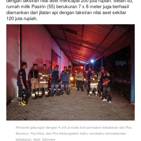
dengan taksiran nilai aset mencapai 200 juta rupiah. Selain itu,
rumah milik Pasirin (55) berukuran 7 x 8 meter juga berhasil
diamankan dari jilatan api dengan taksiran nilai aset sekitar
120 juta rupiah.
Personel gabungan dengan 4 unit armada truk pemadam kebakaran dari Pos
Baureno, Pos Kota, dan Pos Kedungadem bahu membahu memadamkan
kebakaran. Aset: Istimewa