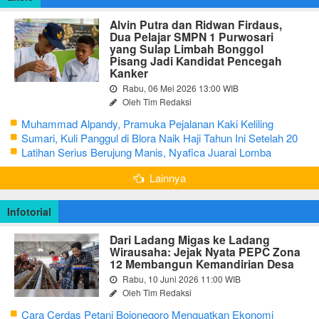
Alvin Putra dan Ridwan Firdaus,
Dua Pelajar SMPN 1 Purwosari
yang Sulap Limbah Bonggol
Pisang Jadi Kandidat Pencegah
Kanker
Rabu, 06 Mei 2026 13:00 WIB
Oleh Tim Redaksi
Muhammad Alpandy, Pramuka Pejalanan Kaki Keliling
Nusantara dengan Misi Literasi Budaya
Sumari, Kuli Panggul di Blora Naik Haji Tahun Ini Setelah 20
Tahun Sisihkan Uang Receh
Latihan Serius Berujung Manis, Nyafica Juarai Lomba
Bertutur tentang Nilai Hidup Orang Samin
Lainnya
Infotorial
Dari Ladang Migas ke Ladang
Wirausaha: Jejak Nyata PEPC Zona
12 Membangun Kemandirian Desa
Rabu, 10 Juni 2026 11:00 WIB
Oleh Tim Redaksi
Cara Cerdas Petani Bojonegoro Menguatkan Ekonomi