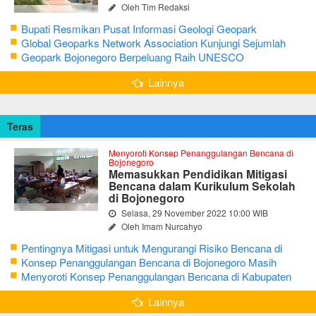
Oleh Tim Redaksi
Bupati Resmikan Pusat Informasi Geologi Geopark
Bojonegoro
Global Geoparks Network Association Kunjungi Sejumlah
Geosite di Bojonegoro
Geopark Bojonegoro Berpeluang Raih UNESCO
Global Geopark
Lainnya
Teras
Menyoroti Konsep Penanggulangan Bencana di
Bojonegoro
Memasukkan Pendidikan Mitigasi
Bencana dalam Kurikulum Sekolah
di Bojonegoro
Selasa, 29 November 2022 10:00 WIB
Oleh Imam Nurcahyo
Pentingnya Mitigasi untuk Mengurangi Risiko Bencana di
Bojonegoro
Konsep Penanggulangan Bencana di Bojonegoro Masih
Mengutamakan Tanggap Darurat
Menyoroti Konsep Penanggulangan Bencana di Kabupaten
Bojonegoro
Lainnya