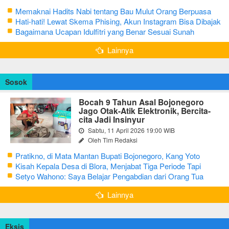
Memaknai Hadits Nabi tentang Bau Mulut Orang Berpuasa
Secara Bijak Agar Tidak Menggangu
Hati-hati! Lewat Skema Phising, Akun Instagram Bisa Dibajak
Kurang dari 3 Menit
Bagaimana Ucapan Idulfitri yang Benar Sesuai Sunah
Rasulullah
Lainnya
Sosok
Bocah 9 Tahun Asal Bojonegoro
Jago Otak-Atik Elektronik, Bercita-
cita Jadi Insinyur
Sabtu, 11 April 2026 19:00 WIB
Oleh Tim Redaksi
Pratikno, di Mata Mantan Bupati Bojonegoro, Kang Yoto
Kisah Kepala Desa di Blora, Menjabat Tiga Periode Tapi
Masih Hidup Sederhana
Setyo Wahono: Saya Belajar Pengabdian dari Orang Tua
Lainnya
Eksis