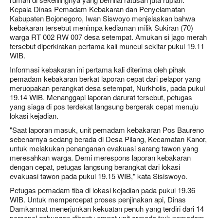
Kepala Dinas Pemadam Kebakaran dan Penyelamatan
Kabupaten Bojonegoro, Iwan Siswoyo menjelaskan bahwa
kebakaran tersebut menimpa kediaman milik Sukiran (70)
warga RT 002 RW 007 desa setempat. Amukan si jago merah
tersebut diperkirakan pertama kali muncul sekitar pukul 19.11
WIB.
Informasi kebakaran ini pertama kali diterima oleh pihak
pemadam kebakaran berkat laporan cepat dari pelapor yang
meruopakan perangkat desa setempat, Nurkholis, pada pukul
19.14 WIB. Menanggapi laporan darurat tersebut, petugas
yang siaga di pos terdekat langsung bergerak cepat menuju
lokasi kejadian.
"Saat laporan masuk, unit pemadam kebakaran Pos Baureno
sebenarnya sedang berada di Desa Pilang, Kecamatan Kanor,
untuk melakukan penanganan evakuasi sarang tawon yang
meresahkan warga. Demi merespons laporan kebakaran
dengan cepat, petugas langsung berangkat dari lokasi
evakuasi tawon pada pukul 19.15 WIB," kata Sisiswoyo.
Petugas pemadam tiba di lokasi kejadian pada pukul 19.36
WIB. Untuk mempercepat proses penjinakan api, Dinas
Damkarmat menerjunkan kekuatan penuh yang terdiri dari 14
personel gabungan dibantu empat unit armada truk pemadam