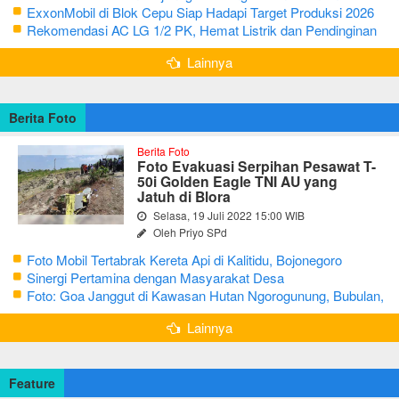
Keluarga
ExxonMobil di Blok Cepu Siap Hadapi Target Produksi 2026
Rekomendasi AC LG 1/2 PK, Hemat Listrik dan Pendinginan
Maksimal
Lainnya
Berita Foto
Berita Foto
Foto Evakuasi Serpihan Pesawat T-
50i Golden Eagle TNI AU yang
Jatuh di Blora
Selasa, 19 Juli 2022 15:00 WIB
Oleh Priyo SPd
Foto Mobil Tertabrak Kereta Api di Kalitidu, Bojonegoro
Sinergi Pertamina dengan Masyarakat Desa
Foto: Goa Janggut di Kawasan Hutan Ngorogunung, Bubulan,
Bojonegoro
Lainnya
Feature