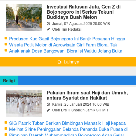
Investasi Ratusan Juta, Gen Z di
Bojonegoro Ini Serius Tekuni
Budidaya Buah Melon
Jumat, 07 Agustus 2026 20:00 WIB
Oleh Tim Redaksi
Produsen Kue Gapit Bojonegoro Ini Banjir Pesanan Hingga
Puluhan Juta di Bulan Ramadan
Wisata Petik Melon di Agrowisata Girli Farm Blora, Tak
Sampai 5 Hari Sudah Ludes Terjual
Anak-anak Desa Bangowan, Blora Isi Waktu Jelang Buka
Puasa dengan Latihan Gamelan
Lainnya
Religi
Pakaian Ihram saat Haji dan Umrah,
antara Syariat dan Hakikat
Kamis, 25 Januari 2024 10:00 WIB
Oleh Drs H Sholikin Jamik SH MH
SIG Pabrik Tuban Berikan Bimbingan Manasik Haji kepada
CJH Kabupaten Tuban
Melihat Sirine Peninggalan Belanda Penanda Buka Puasa di
Pendopo Bupati Blora
Pimpinan Daerah Muhammadiyah Bojonegoro Akan Gelar