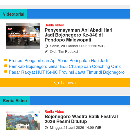
Videotorial
Berita Video
Penyemayaman Api Abadi Hari
Jadi Bojonegoro Ke-348 di
Pendopo Malowopati
Senin, 20 Oktober 2025 11:30 WIB
Oleh Tim Redaksi
Prosesi Pengambilan Api Abadi Peringatan Hari Jadi
Bojonegoro Ke-348
Pemkab Bojonegoro Gelar Edu Champ dan Coaching Clinic
Seni Reog dan Jaranan
Pasar Rakyat HUT Ke-80 Provinsi Jawa Timur di Bojonegoro
Lainnya
Berita Video
Berita Video
Bojonegoro Wastra Batik Festival
2026 Resmi Ditutup
Minggu, 21 Juni 2026 14:00 WIB