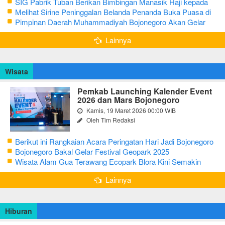
SIG Pabrik Tuban Berikan Bimbingan Manasik Haji kepada
CJH Kabupaten Tuban
Melihat Sirine Peninggalan Belanda Penanda Buka Puasa di
Pendopo Bupati Blora
Pimpinan Daerah Muhammadiyah Bojonegoro Akan Gelar
Salat Iduladha 9 Juli 2022
Lainnya
Wisata
Pemkab Launching Kalender Event
2026 dan Mars Bojonegoro
Kamis, 19 Maret 2026 00:00 WIB
Oleh Tim Redaksi
Berikut ini Rangkaian Acara Peringatan Hari Jadi Bojonegoro
Ke-348 Tahun 2025
Bojonegoro Bakal Gelar Festival Geopark 2025
Wisata Alam Gua Terawang Ecopark Blora Kini Semakin
Menarik
Lainnya
Hiburan