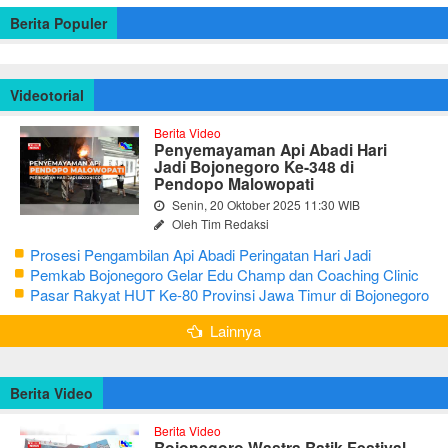
Berita Populer
Videotorial
Berita Video
Penyemayaman Api Abadi Hari
Jadi Bojonegoro Ke-348 di
Pendopo Malowopati
Senin, 20 Oktober 2025 11:30 WIB
Oleh Tim Redaksi
Prosesi Pengambilan Api Abadi Peringatan Hari Jadi
Bojonegoro Ke-348
Pemkab Bojonegoro Gelar Edu Champ dan Coaching Clinic
Seni Reog dan Jaranan
Pasar Rakyat HUT Ke-80 Provinsi Jawa Timur di Bojonegoro
Lainnya
Berita Video
Berita Video
Bojonegoro Wastra Batik Festival