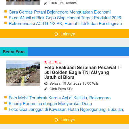
Oleh Tim Redaksi
Cara Cerdas Petani Bojonegoro Menguatkan Ekonomi
Keluarga
ExxonMobil di Blok Cepu Siap Hadapi Target Produksi 2026
Rekomendasi AC LG 1/2 PK, Hemat Listrik dan Pendinginan
Maksimal
Lainnya
Berita Foto
Berita Foto
Foto Evakuasi Serpihan Pesawat T-
50i Golden Eagle TNI AU yang
Jatuh di Blora
Selasa, 19 Juli 2022 15:00 WIB
Oleh Priyo SPd
Foto Mobil Tertabrak Kereta Api di Kalitidu, Bojonegoro
Sinergi Pertamina dengan Masyarakat Desa
Foto: Goa Janggut di Kawasan Hutan Ngorogunung, Bubulan,
Bojonegoro
Lainnya