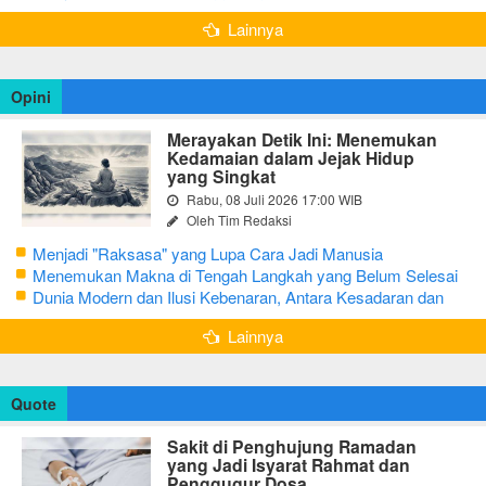
Bojonegoro
Lainnya
Opini
Merayakan Detik Ini: Menemukan
Kedamaian dalam Jejak Hidup
yang Singkat
Rabu, 08 Juli 2026 17:00 WIB
Oleh Tim Redaksi
Menjadi "Raksasa" yang Lupa Cara Jadi Manusia
Menemukan Makna di Tengah Langkah yang Belum Selesai
Dunia Modern dan Ilusi Kebenaran, Antara Kesadaran dan
terjebak Tipu Daya
Lainnya
Quote
Sakit di Penghujung Ramadan
yang Jadi Isyarat Rahmat dan
Penggugur Dosa