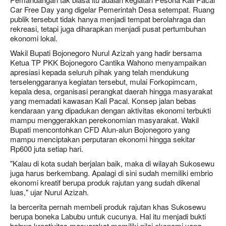
Car Free Day yang digelar Pemerintah Desa setempat. Ruang
publik tersebut tidak hanya menjadi tempat berolahraga dan
rekreasi, tetapi juga diharapkan menjadi pusat pertumbuhan
ekonomi lokal.
Wakil Bupati Bojonegoro Nurul Azizah yang hadir bersama
Ketua TP PKK Bojonegoro Cantika Wahono menyampaikan
apresiasi kepada seluruh pihak yang telah mendukung
terselenggaranya kegiatan tersebut, mulai Forkopimcam,
kepala desa, organisasi perangkat daerah hingga masyarakat
yang memadati kawasan Kali Pacal. Konsep jalan bebas
kendaraan yang dipadukan dengan aktivitas ekonomi terbukti
mampu menggerakkan perekonomian masyarakat. Wakil
Bupati mencontohkan CFD Alun-alun Bojonegoro yang
mampu menciptakan perputaran ekonomi hingga sekitar
Rp600 juta setiap hari.
"Kalau di kota sudah berjalan baik, maka di wilayah Sukosewu
juga harus berkembang. Apalagi di sini sudah memiliki embrio
ekonomi kreatif berupa produk rajutan yang sudah dikenal
luas," ujar Nurul Azizah.
Ia bercerita pernah membeli produk rajutan khas Sukosewu
berupa boneka Labubu untuk cucunya. Hal itu menjadi bukti
bahwa kreativitas masyarakat memiliki nilai ekonomi yang