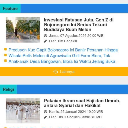
Feature
Investasi Ratusan Juta, Gen Z di
Bojonegoro Ini Serius Tekuni
Budidaya Buah Melon
Jumat, 07 Agustus 2026 20:00 WIB
Oleh Tim Redaksi
Produsen Kue Gapit Bojonegoro Ini Banjir Pesanan Hingga
Puluhan Juta di Bulan Ramadan
Wisata Petik Melon di Agrowisata Girli Farm Blora, Tak
Sampai 5 Hari Sudah Ludes Terjual
Anak-anak Desa Bangowan, Blora Isi Waktu Jelang Buka
Puasa dengan Latihan Gamelan
Lainnya
Religi
Pakaian Ihram saat Haji dan Umrah,
antara Syariat dan Hakikat
Kamis, 25 Januari 2024 10:00 WIB
Oleh Drs H Sholikin Jamik SH MH