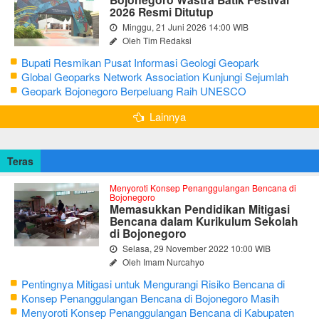
2026 Resmi Ditutup
Minggu, 21 Juni 2026 14:00 WIB
Oleh Tim Redaksi
Bupati Resmikan Pusat Informasi Geologi Geopark
Bojonegoro
Global Geoparks Network Association Kunjungi Sejumlah
Geosite di Bojonegoro
Geopark Bojonegoro Berpeluang Raih UNESCO
Global Geopark
Lainnya
Teras
Menyoroti Konsep Penanggulangan Bencana di
Bojonegoro
Memasukkan Pendidikan Mitigasi
Bencana dalam Kurikulum Sekolah
di Bojonegoro
Selasa, 29 November 2022 10:00 WIB
Oleh Imam Nurcahyo
Pentingnya Mitigasi untuk Mengurangi Risiko Bencana di
Bojonegoro
Konsep Penanggulangan Bencana di Bojonegoro Masih
Mengutamakan Tanggap Darurat
Menyoroti Konsep Penanggulangan Bencana di Kabupaten