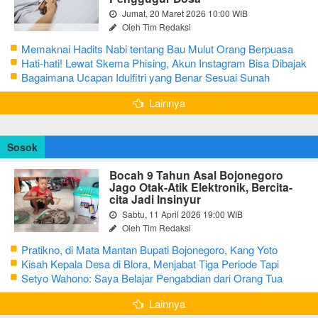
Jumat, 20 Maret 2026 10:00 WIB
Oleh Tim Redaksi
Memaknai Hadits Nabi tentang Bau Mulut Orang Berpuasa
Secara Bijak Agar Tidak Menggangu
Hati-hati! Lewat Skema Phising, Akun Instagram Bisa Dibajak
Kurang dari 3 Menit
Bagaimana Ucapan Idulfitri yang Benar Sesuai Sunah
Rasulullah
Lainnya
Sosok
Bocah 9 Tahun Asal Bojonegoro
Jago Otak-Atik Elektronik, Bercita-
cita Jadi Insinyur
Sabtu, 11 April 2026 19:00 WIB
Oleh Tim Redaksi
Pratikno, di Mata Mantan Bupati Bojonegoro, Kang Yoto
Kisah Kepala Desa di Blora, Menjabat Tiga Periode Tapi
Masih Hidup Sederhana
Setyo Wahono: Saya Belajar Pengabdian dari Orang Tua
Lainnya