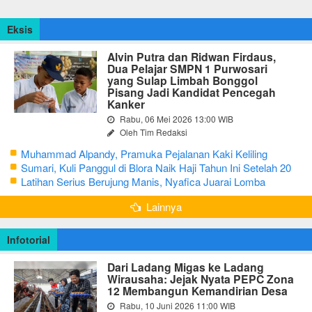
Eksis
Alvin Putra dan Ridwan Firdaus,
Dua Pelajar SMPN 1 Purwosari
yang Sulap Limbah Bonggol
Pisang Jadi Kandidat Pencegah
Kanker
Rabu, 06 Mei 2026 13:00 WIB
Oleh Tim Redaksi
Muhammad Alpandy, Pramuka Pejalanan Kaki Keliling
Nusantara dengan Misi Literasi Budaya
Sumari, Kuli Panggul di Blora Naik Haji Tahun Ini Setelah 20
Tahun Sisihkan Uang Receh
Latihan Serius Berujung Manis, Nyafica Juarai Lomba
Bertutur tentang Nilai Hidup Orang Samin
Lainnya
Infotorial
Dari Ladang Migas ke Ladang
Wirausaha: Jejak Nyata PEPC Zona
12 Membangun Kemandirian Desa
Rabu, 10 Juni 2026 11:00 WIB