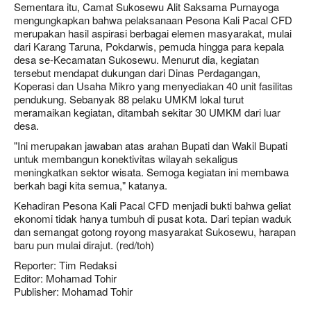
Sementara itu, Camat Sukosewu Alit Saksama Purnayoga
mengungkapkan bahwa pelaksanaan Pesona Kali Pacal CFD
merupakan hasil aspirasi berbagai elemen masyarakat, mulai
dari Karang Taruna, Pokdarwis, pemuda hingga para kepala
desa se-Kecamatan Sukosewu. Menurut dia, kegiatan
tersebut mendapat dukungan dari Dinas Perdagangan,
Koperasi dan Usaha Mikro yang menyediakan 40 unit fasilitas
pendukung. Sebanyak 88 pelaku UMKM lokal turut
meramaikan kegiatan, ditambah sekitar 30 UMKM dari luar
desa.
"Ini merupakan jawaban atas arahan Bupati dan Wakil Bupati
untuk membangun konektivitas wilayah sekaligus
meningkatkan sektor wisata. Semoga kegiatan ini membawa
berkah bagi kita semua," katanya.
Kehadiran Pesona Kali Pacal CFD menjadi bukti bahwa geliat
ekonomi tidak hanya tumbuh di pusat kota. Dari tepian waduk
dan semangat gotong royong masyarakat Sukosewu, harapan
baru pun mulai dirajut. (red/toh)
Reporter: Tim Redaksi
Editor: Mohamad Tohir
Publisher: Mohamad Tohir