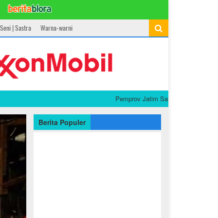
Seni | Sastra
Warna-warni
Pemprov Jatim Salurkan Tali Asih untuk Kel
Berita Populer