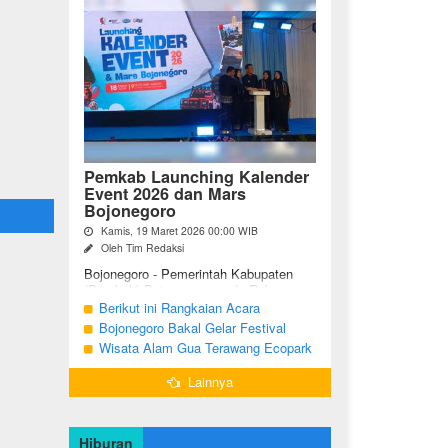
Pemkab Launching Kalender
Event 2026 dan Mars
Bojonegoro
Kamis, 19 Maret 2026 00:00 WIB
Oleh Tim Redaksi
Bojonegoro - Pemerintah Kabupaten
(Pemkab) Bojonegoro, pada Rabu
malam (18/03/2026), bertempat di Jalan
Berikut ini Rangkaian Acara
Mas Tumapel Bojoonegoro,
Peringatan Hari Jadi Bojonegoro Ke-
Bojonegoro Bakal Gelar Festival
melaunching Kalender Event
348 Tahun 2025
Geopark 2025
Wisata Alam Gua Terawang Ecopark
Bojonegoro ...
Blora Kini Semakin Menarik
Lainnya
Hiburan