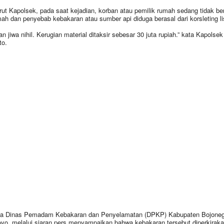
ut Kapolsek, pada saat kejadian, korban atau pemilik rumah sedang tidak be
mah dan penyebab kebakaran atau sumber api diduga berasal dari korsleting lis
an jiwa nihil. Kerugian material ditaksir sebesar 30 juta rupiah.” kata Kapolsek
to.
a Dinas Pemadam Kebakaran dan Penyelamatan (DPKP) Kabupaten Bojoneg
yo, melalui siaran pers menyampaikan bahwa kebakaran tersebut diperkirak