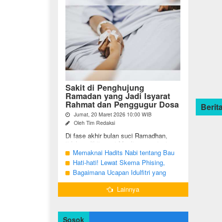
Sakit di Penghujung
Ramadan yang Jadi Isyarat
Rahmat dan Penggugur Dosa
Berita
Jumat, 20 Maret 2026 10:00 WIB
Oleh Tim Redaksi
Di fase akhir bulan suci Ramadhan,
tidak sedikit umat Muslim yang justru
diuji dengan kondisi kesehatan yang
Memaknai Hadits Nabi tentang Bau
menurun. Di tengah ...
Mulut Orang Berpuasa Secara Bijak
Hati-hati! Lewat Skema Phising,
Agar Tidak Menggangu
Akun Instagram Bisa Dibajak Kurang
Bagaimana Ucapan Idulfitri yang
dari 3 Menit
Benar Sesuai Sunah Rasulullah
Lainnya
Sosok