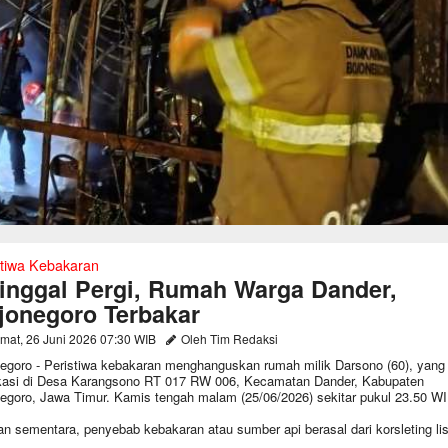
stiwa Kebakaran
tinggal Pergi, Rumah Warga Dander,
jonegoro Terbakar
mat, 26 Juni 2026 07:30 WIB
Oleh Tim Redaksi
egoro - Peristiwa kebakaran menghanguskan rumah milik Darsono (60), yang
kasi di Desa Karangsono RT 017 RW 006, Kecamatan Dander, Kabupaten
egoro, Jawa Timur. Kamis tengah malam (25/06/2026) sekitar pukul 23.50 WI
n sementara, penyebab kebakaran atau sumber api berasal dari korsleting list