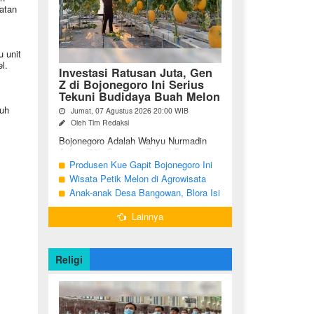
atan
 unit
l.
Investasi Ratusan Juta, Gen
Z di Bojonegoro Ini Serius
Tekuni Budidaya Buah Melon
uh
Jumat, 07 Agustus 2026 20:00 WIB
Oleh Tim Redaksi
Bojonegoro Adalah Wahyu Nurmadin
Azhar (23), Generasi Z asal Desa
Sumodikaran RT 004 RW 002,
Produsen Kue Gapit Bojonegoro Ini
Kecamatan Dander, Kabupaten
Banjir Pesanan Hingga Puluhan Juta
Wisata Petik Melon di Agrowisata
Bojonegoro, Jawa ...
di Bulan Ramadan
Girli Farm Blora, Tak Sampai 5 Hari
Anak-anak Desa Bangowan, Blora Isi
Sudah Ludes Terjual
Waktu Jelang Buka Puasa dengan
Lainnya
Latihan Gamelan
Religi