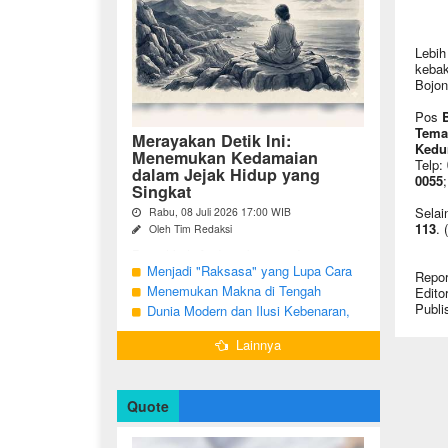
Lebih
kebak
Bojon
Pos
Tema
Merayakan Detik Ini:
Kedu
Menemukan Kedamaian
Telp:
dalam Jejak Hidup yang
0055
Singkat
Selai
Rabu, 08 Juli 2026 17:00 WIB
113
. 
Oleh Tim Redaksi
Pernahkah Anda terbangun di suatu
pagi, menatap cermin, dan menyadari
Menjadi "Raksasa" yang Lupa Cara
Repor
bahwa garis-garis halus di wajah bukan
Jadi Manusia
Menemukan Makna di Tengah
Edito
sekadar tanda penuaan, melainkan ...
Publi
Langkah yang Belum Selesai
Dunia Modern dan Ilusi Kebenaran,
Antara Kesadaran dan terjebak Tipu
Lainnya
Daya
Quote