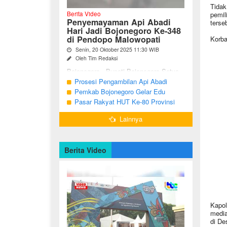
Tidak
Berita Video
pemil
Penyemayaman Api Abadi
terse
Hari Jadi Bojonegoro Ke-348
di Pendopo Malowopati
Korba
Senin, 20 Oktober 2025 11:30 WIB
Oleh Tim Redaksi
Bojonegoro - Bupati Bojonegoro Setyo
Wahono, didampingi Wakil Bupati Nurul
Prosesi Pengambilan Api Abadi
Azizah dan Ketua DPRD Abdulloh
Peringatan Hari Jadi Bojonegoro Ke-
Pemkab Bojonegoro Gelar Edu
Umar, bersama jajaran Forkopimda
348
Champ dan Coaching Clinic Seni
Pasar Rakyat HUT Ke-80 Provinsi
Bojonegoro ...
Reog dan Jaranan
Jawa Timur di Bojonegoro
Lainnya
Berita Video
Kapol
media
di De