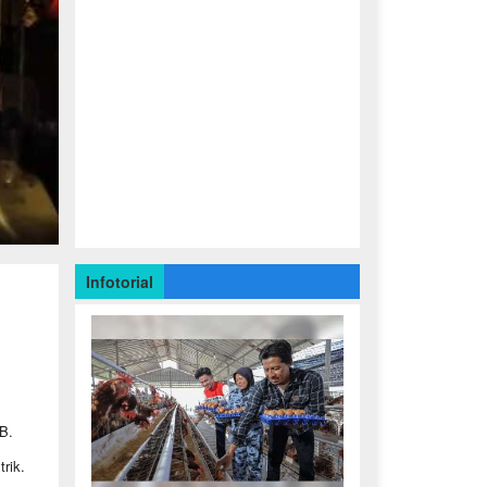
Infotorial
B.
rik.