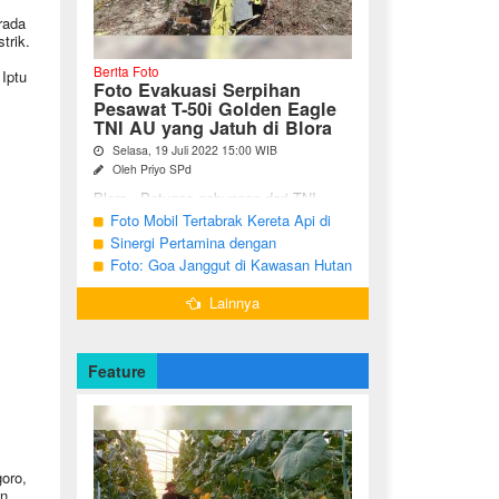
rada
trik.
Berita Foto
 Iptu
Foto Evakuasi Serpihan
Pesawat T-50i Golden Eagle
TNI AU yang Jatuh di Blora
Selasa, 19 Juli 2022 15:00 WIB
Oleh Priyo SPd
Blora - Petugas gabungan dari TNI,
Polri, BPBD dan warga sekitar terus
Foto Mobil Tertabrak Kereta Api di
melakukan pencarian terhadap serpihan
Kalitidu, Bojonegoro
Sinergi Pertamina dengan
pesawat tempur T-50i Golden ...
Masyarakat Desa
Foto: Goa Janggut di Kawasan Hutan
Ngorogunung, Bubulan, Bojonegoro
Lainnya
Feature
oro,
an