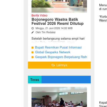
Menur
di ru
Berita Video
“Korb
Bojonegoro Wastra Batik
Warsi
Festival 2026 Resmi Ditutup
Minggu, 21 Juni 2026 14:00 WIB
Oleh Tim Redaksi
Setelah berlangsung selama empt hari
mulai Rabu (17/06/2026), ajang
Bojonegoro Wastra Batik Festival
Bupati Resmikan Pusat Informasi
(BWBF) 2026 resmi ditutup oleh Ketua
Geologi Geopark Bojonegoro
Global Geoparks Network
Dekranasda ...
Association Kunjungi Sejumlah
Geopark Bojonegoro Berpeluang Raih
Geosite di Bojonegoro
UNESCO Global Geopark
Lainnya
Teras
Kepal
Siswo