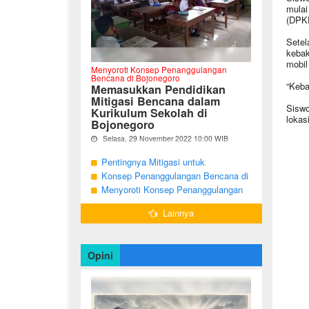
mulai
(DPKP
Setel
kebak
mobil
Menyoroti Konsep Penanggulangan
Bencana di Bojonegoro
“Keba
Memasukkan Pendidikan
Mitigasi Bencana dalam
Siswo
Kurikulum Sekolah di
lokas
Bojonegoro
Selasa, 29 November 2022 10:00 WIB
Oleh Imam Nurcahyo
Pentingnya Mitigasi untuk
"Berdasarkan Undang-undang Nomor 24
Mengurangi Risiko Bencana di
Konsep Penanggulangan Bencana di
Tahun 2007, tentang Penanggulangan
Bojonegoro
Bojonegoro Masih Mengutamakan
Menyoroti Konsep Penanggulangan
Bencana, Pemerintah dan Pemerintah
Daerah menjadi penanggung jawab
Tanggap Darurat
Bencana di Kabupaten Bojonegoro
dalam penyelenggaraan
Lainnya
penanggulangan bencana. ...
Opini