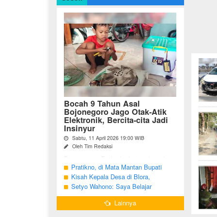
Bocah 9 Tahun Asal
Bojonegoro Jago Otak-Atik
Elektronik, Bercita-cita Jadi
Insinyur
Sabtu, 11 April 2026 19:00 WIB
Oleh Tim Redaksi
Bojonegoro - Berbeda dari anak-anak
seusianya, seorang bocah dari Desa
Pratikno, di Mata Mantan Bupati
Growok, Kecamatan Dander, Kabupaten
Bojonegoro, Kang Yoto
Kisah Kepala Desa di Blora,
Bojonegoro ini justru memiliki minat
Menjabat Tiga Periode Tapi Masih
Setyo Wahono: Saya Belajar
besar ...
Hidup Sederhana
Pengabdian dari Orang Tua
Lainnya