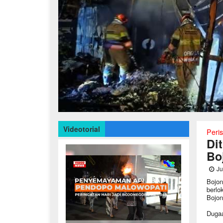
Videotorial
Peri
Di
Bo
Ju
Bojon
berlo
Bojon
Dugaa