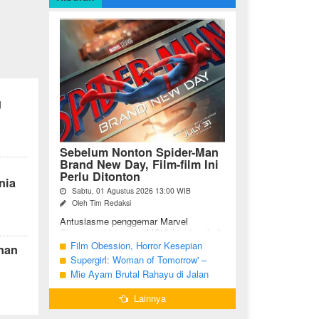
g
Sebelum Nonton Spider-Man
Brand New Day, Film-film Ini
Perlu Ditonton
nia
Sabtu, 01 Agustus 2026 13:00 WIB
Oleh Tim Redaksi
Antusiasme penggemar Marvel
Cinematic Universe (MCU) kini kembali
meningkat seiring tayangnya
Film Obession, Horror Kesepian
nan
petualangan terbaru Spider-Man Brand
Generasi Saat Ini
Supergirl: Woman of Tomorrow' –
New Day. Bagi penggemar garis ...
Potensi yang Terperangkap dalam
Mie Ayam Brutal Rahayu di Jalan
Narasi Generik
Pemuda Bojonegoro, Kuliner dengan
Lainnya
Banyak Pilihan Menu