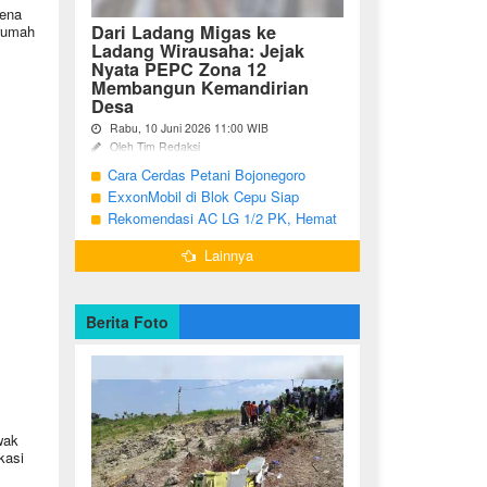
rena
Dari Ladang Migas ke
rumah
Ladang Wirausaha: Jejak
Nyata PEPC Zona 12
Membangun Kemandirian
Desa
Rabu, 10 Juni 2026 11:00 WIB
Oleh Tim Redaksi
Cara Cerdas Petani Bojonegoro
Bojonegoro - Berakhirnya fase
pengembangan Proyek Gas Jambaran-
Menguatkan Ekonomi Keluarga
ExxonMobil di Blok Cepu Siap
Tiung Biru (JTB) pada 2021 menjadi
Hadapi Target Produksi 2026
Rekomendasi AC LG 1/2 PK, Hemat
titik balik bagi ratusan pemuda Desa
Listrik dan Pendinginan Maksimal
Bandungrejo, ...
Lainnya
Berita Foto
wak
kasi