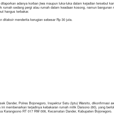
 dilaporkan adanya korban jiwa maupun luka-luka dalam kejadian tersebut ka
ik rumah sedang pergi atau rumah dalam keadaan kosong, namun bangunan 
but hangus terbakar.
n ditaksir menderita kerugian sebesar Rp 30 juta.
sek Dander, Polres Bojonegoro, Inspektur Satu (Iptu) Warsito, dikonfirmasi a
 ini membenarkan terjadinya kebakaran rumah milik Darsono (60), yang berlo
sa Karangsono RT 017 RW 006, Kecamatan Dander, Kabupaten Bojonegoro.