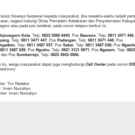
 lanjut Siswoyo berpesan kepada masyarakat, jika sewaktu-waktu terjadi peri
aran, segera hubungi Dinas Pemadam Kebakaran dan Penyelamatan Kabupa
egoro atau pada pos terdekat, pada nomor telepon berikut ini.
Bojonegoro Kota
, Telp:
0823 3066 8443
; Pos
Baureno
, Telp:
0811 3471 446
yang
, Telp:
0811 3471 447
; Pos
Padangan
, Telp:
0811 3471 448
; Pos
ngadem
, Telp:
0811 3487 037
; Pos
Sekar
, Telp:
0811 3487 038;
Pos
Ngamb
0811 3487 039
; Pos
Ngraho
, Telp:
0821 3121 9971
; Pos
Ngasem
, Telp:
0823
; dan Pos
Sumberrejo
, Telp:
0823 4943 0066.
n itu, warga masyarakat dapat juga menghubungi
Call Center
pada nomor
03
(red/imm)
ter: Tim Redaksi
r: Imam Nurcahyo
sher: Imam Nurcahyo