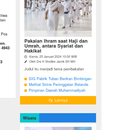
stiwa
ten
; Pos
Pakaian Ihram saat Haji dan
on
,
Umrah, antara Syariat dan
 4943
Hakikat
Kamis, 25 Januari 2024 10:00 WIB
53
Oleh Drs H Sholikin Jamik SH MH
Judul itu menjadi tema pembekalan
sekaligus pengajian Rabu pagi
(24/01/2024) di Masjid Nabawi al
SIG Pabrik Tuban Berikan Bimbingan
Munawaroh, Madinah, kepada jemaah
Manasik Haji kepada CJH Kabupaten
Melihat Sirine Peninggalan Belanda
umrah dari ...
Tuban
Penanda Buka Puasa di Pendopo
Pimpinan Daerah Muhammadiyah
Bupati Blora
Bojonegoro Akan Gelar Salat
Lainnya
Iduladha 9 Juli 2022
Wisata