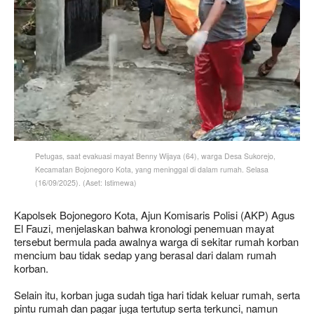
Petugas, saat evakuasi mayat Benny Wijaya (64), warga Desa Sukorejo,
Kecamatan Bojonegoro Kota, yang meninggal di dalam rumah. Selasa
(16/09/2025). (Aset: Istimewa)
Kapolsek Bojonegoro Kota, Ajun Komisaris Polisi (AKP) Agus
El Fauzi, menjelaskan bahwa kronologi penemuan mayat
tersebut bermula pada awalnya warga di sekitar rumah korban
mencium bau tidak sedap yang berasal dari dalam rumah
korban.
Selain itu, korban juga sudah tiga hari tidak keluar rumah, serta
pintu rumah dan pagar juga tertutup serta terkunci, namun