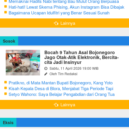
Memaknai Hadits Nabi tentang Bau Mulut Orang Berpuasa
Secara Bijak Agar Tidak Menggangu
Hati-hati! Lewat Skema Phising, Akun Instagram Bisa Dibajak
Kurang dari 3 Menit
Bagaimana Ucapan Idulfitri yang Benar Sesuai Sunah
Rasulullah
Lainnya
Sosok
Bocah 9 Tahun Asal Bojonegoro
Jago Otak-Atik Elektronik, Bercita-
cita Jadi Insinyur
Sabtu, 11 April 2026 19:00 WIB
Oleh Tim Redaksi
Pratikno, di Mata Mantan Bupati Bojonegoro, Kang Yoto
Kisah Kepala Desa di Blora, Menjabat Tiga Periode Tapi
Masih Hidup Sederhana
Setyo Wahono: Saya Belajar Pengabdian dari Orang Tua
Lainnya
Eksis