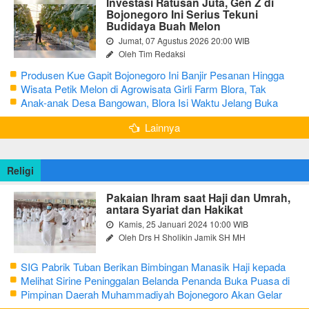
Investasi Ratusan Juta, Gen Z di
Bojonegoro Ini Serius Tekuni
Budidaya Buah Melon
Jumat, 07 Agustus 2026 20:00 WIB
Oleh Tim Redaksi
Produsen Kue Gapit Bojonegoro Ini Banjir Pesanan Hingga
Puluhan Juta di Bulan Ramadan
Wisata Petik Melon di Agrowisata Girli Farm Blora, Tak
Sampai 5 Hari Sudah Ludes Terjual
Anak-anak Desa Bangowan, Blora Isi Waktu Jelang Buka
Puasa dengan Latihan Gamelan
Lainnya
Religi
Pakaian Ihram saat Haji dan Umrah,
antara Syariat dan Hakikat
Kamis, 25 Januari 2024 10:00 WIB
Oleh Drs H Sholikin Jamik SH MH
SIG Pabrik Tuban Berikan Bimbingan Manasik Haji kepada
CJH Kabupaten Tuban
Melihat Sirine Peninggalan Belanda Penanda Buka Puasa di
Pendopo Bupati Blora
Pimpinan Daerah Muhammadiyah Bojonegoro Akan Gelar
Salat Iduladha 9 Juli 2022