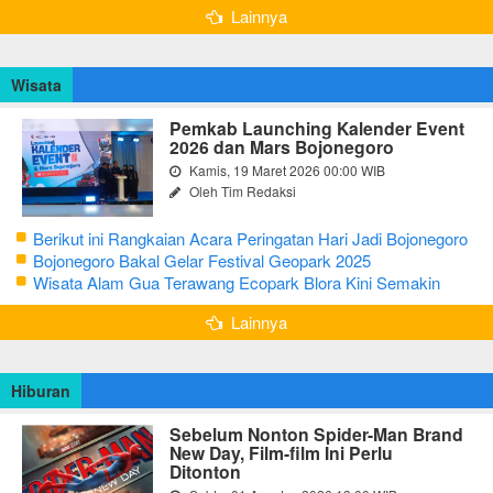
Lainnya
Wisata
Pemkab Launching Kalender Event
2026 dan Mars Bojonegoro
Kamis, 19 Maret 2026 00:00 WIB
Oleh Tim Redaksi
Berikut ini Rangkaian Acara Peringatan Hari Jadi Bojonegoro
Ke-348 Tahun 2025
Bojonegoro Bakal Gelar Festival Geopark 2025
Wisata Alam Gua Terawang Ecopark Blora Kini Semakin
Menarik
Lainnya
Hiburan
Sebelum Nonton Spider-Man Brand
New Day, Film-film Ini Perlu
Ditonton