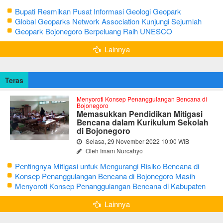
Bupati Resmikan Pusat Informasi Geologi Geopark
Bojonegoro
Global Geoparks Network Association Kunjungi Sejumlah
Geosite di Bojonegoro
Geopark Bojonegoro Berpeluang Raih UNESCO
Global Geopark
Lainnya
Teras
Menyoroti Konsep Penanggulangan Bencana di
Bojonegoro
Memasukkan Pendidikan Mitigasi
Bencana dalam Kurikulum Sekolah
di Bojonegoro
Selasa, 29 November 2022 10:00 WIB
Oleh Imam Nurcahyo
Pentingnya Mitigasi untuk Mengurangi Risiko Bencana di
Bojonegoro
Konsep Penanggulangan Bencana di Bojonegoro Masih
Mengutamakan Tanggap Darurat
Menyoroti Konsep Penanggulangan Bencana di Kabupaten
Bojonegoro
Lainnya