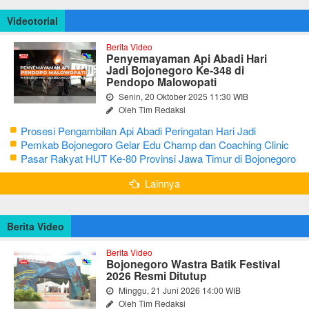
Videotorial
Berita Video
Penyemayaman Api Abadi Hari
Jadi Bojonegoro Ke-348 di
Pendopo Malowopati
Senin, 20 Oktober 2025 11:30 WIB
Oleh Tim Redaksi
Prosesi Pengambilan Api Abadi Peringatan Hari Jadi
Bojonegoro Ke-348
Pemkab Bojonegoro Gelar Edu Champ dan Coaching Clinic
Seni Reog dan Jaranan
Pasar Rakyat HUT Ke-80 Provinsi Jawa Timur di Bojonegoro
Lainnya
Berita Video
Berita Video
Bojonegoro Wastra Batik Festival
2026 Resmi Ditutup
Minggu, 21 Juni 2026 14:00 WIB
Oleh Tim Redaksi