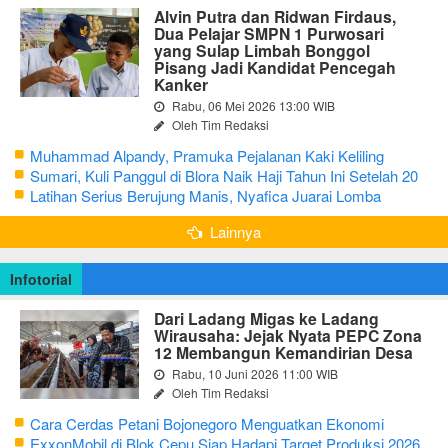
Alvin Putra dan Ridwan Firdaus,
Dua Pelajar SMPN 1 Purwosari
yang Sulap Limbah Bonggol
Pisang Jadi Kandidat Pencegah
Kanker
Rabu, 06 Mei 2026 13:00 WIB
Oleh Tim Redaksi
Muhammad Alpandy, Pramuka Pejalanan Kaki Keliling
Nusantara dengan Misi Literasi Budaya
Sumari, Kuli Panggul di Blora Naik Haji Tahun Ini Setelah 20
Tahun Sisihkan Uang Receh
Latihan Serius Berujung Manis, Nyafica Juarai Lomba
Bertutur tentang Nilai Hidup Orang Samin
Lainnya
Infotorial
Dari Ladang Migas ke Ladang
Wirausaha: Jejak Nyata PEPC Zona
12 Membangun Kemandirian Desa
Rabu, 10 Juni 2026 11:00 WIB
Oleh Tim Redaksi
Cara Cerdas Petani Bojonegoro Menguatkan Ekonomi
Keluarga
ExxonMobil di Blok Cepu Siap Hadapi Target Produksi 2026