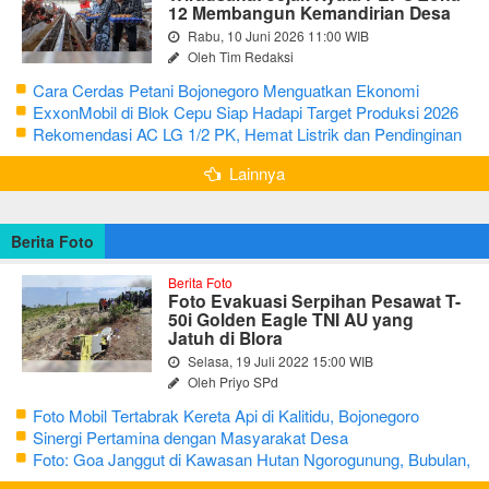
12 Membangun Kemandirian Desa
Rabu, 10 Juni 2026 11:00 WIB
Oleh Tim Redaksi
Cara Cerdas Petani Bojonegoro Menguatkan Ekonomi
Keluarga
ExxonMobil di Blok Cepu Siap Hadapi Target Produksi 2026
Rekomendasi AC LG 1/2 PK, Hemat Listrik dan Pendinginan
Maksimal
Lainnya
Berita Foto
Berita Foto
Foto Evakuasi Serpihan Pesawat T-
50i Golden Eagle TNI AU yang
Jatuh di Blora
Selasa, 19 Juli 2022 15:00 WIB
Oleh Priyo SPd
Foto Mobil Tertabrak Kereta Api di Kalitidu, Bojonegoro
Sinergi Pertamina dengan Masyarakat Desa
Foto: Goa Janggut di Kawasan Hutan Ngorogunung, Bubulan,
Bojonegoro