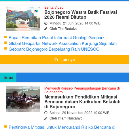
Berita Video
Bojonegoro Wastra Batik Festival
2026 Resmi Ditutup
Minggu, 21 Juni 2026 14:00 WIB
Oleh Tim Redaksi
Bupati Resmikan Pusat Informasi Geologi Geopark
Bojonegoro
Global Geoparks Network Association Kunjungi Sejumlah
Geosite di Bojonegoro
Geopark Bojonegoro Berpeluang Raih UNESCO
Global Geopark
Lainnya
Teras
Menyoroti Konsep Penanggulangan Bencana di
Bojonegoro
Memasukkan Pendidikan Mitigasi
Bencana dalam Kurikulum Sekolah
di Bojonegoro
Selasa, 29 November 2022 10:00 WIB
Oleh Imam Nurcahyo
Pentingnya Mitigasi untuk Mengurangi Risiko Bencana di