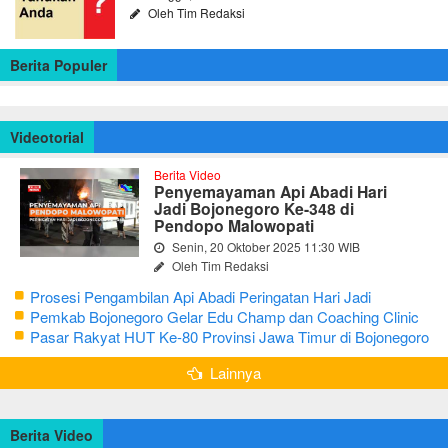
Oleh Tim Redaksi
Berita Populer
Videotorial
Berita Video
Penyemayaman Api Abadi Hari
Jadi Bojonegoro Ke-348 di
Pendopo Malowopati
Senin, 20 Oktober 2025 11:30 WIB
Oleh Tim Redaksi
Prosesi Pengambilan Api Abadi Peringatan Hari Jadi
Bojonegoro Ke-348
Pemkab Bojonegoro Gelar Edu Champ dan Coaching Clinic
Seni Reog dan Jaranan
Pasar Rakyat HUT Ke-80 Provinsi Jawa Timur di Bojonegoro
Lainnya
Berita Video