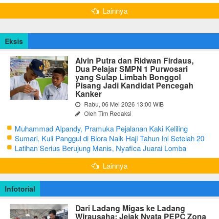
Lainnya
Eksis
Alvin Putra dan Ridwan Firdaus,
Dua Pelajar SMPN 1 Purwosari
yang Sulap Limbah Bonggol
Pisang Jadi Kandidat Pencegah
Kanker
Rabu, 06 Mei 2026 13:00 WIB
Oleh Tim Redaksi
Muhammad Alpandy, Pramuka Pejalanan Kaki Keliling
Nusantara dengan Misi Literasi Budaya
Sumari, Kuli Panggul di Blora Naik Haji Tahun Ini Setelah 20
Tahun Sisihkan Uang Receh
Latihan Serius Berujung Manis, Nyafica Juarai Lomba
Bertutur tentang Nilai Hidup Orang Samin
Lainnya
Infotorial
Dari Ladang Migas ke Ladang
Wirausaha: Jejak Nyata PEPC Zona