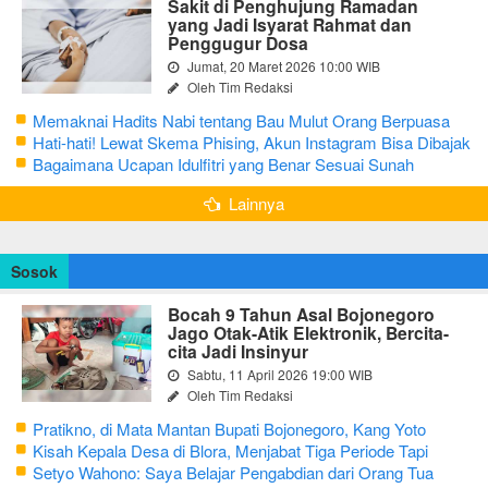
Sakit di Penghujung Ramadan
yang Jadi Isyarat Rahmat dan
Penggugur Dosa
Jumat, 20 Maret 2026 10:00 WIB
Oleh Tim Redaksi
Memaknai Hadits Nabi tentang Bau Mulut Orang Berpuasa
Secara Bijak Agar Tidak Menggangu
Hati-hati! Lewat Skema Phising, Akun Instagram Bisa Dibajak
Kurang dari 3 Menit
Bagaimana Ucapan Idulfitri yang Benar Sesuai Sunah
Rasulullah
Lainnya
Sosok
Bocah 9 Tahun Asal Bojonegoro
Jago Otak-Atik Elektronik, Bercita-
cita Jadi Insinyur
Sabtu, 11 April 2026 19:00 WIB
Oleh Tim Redaksi
Pratikno, di Mata Mantan Bupati Bojonegoro, Kang Yoto
Kisah Kepala Desa di Blora, Menjabat Tiga Periode Tapi
Masih Hidup Sederhana
Setyo Wahono: Saya Belajar Pengabdian dari Orang Tua