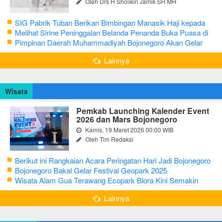
Oleh Drs H Sholikin Jamik SH MH
SIG Pabrik Tuban Berikan Bimbingan Manasik Haji kepada
CJH Kabupaten Tuban
Melihat Sirine Peninggalan Belanda Penanda Buka Puasa di
Pendopo Bupati Blora
Pimpinan Daerah Muhammadiyah Bojonegoro Akan Gelar
Salat Iduladha 9 Juli 2022
Lainnya
Wisata
Pemkab Launching Kalender Event
2026 dan Mars Bojonegoro
Kamis, 19 Maret 2026 00:00 WIB
Oleh Tim Redaksi
Berikut ini Rangkaian Acara Peringatan Hari Jadi Bojonegoro
Ke-348 Tahun 2025
Bojonegoro Bakal Gelar Festival Geopark 2025
Wisata Alam Gua Terawang Ecopark Blora Kini Semakin
Menarik
Lainnya