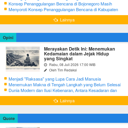
Bojonegoro
Konsep Penanggulangan Bencana di Bojonegoro Masih
Mengutamakan Tanggap Darurat
Menyoroti Konsep Penanggulangan Bencana di Kabupaten
Bojonegoro
Lainnya
Opini
Merayakan Detik Ini: Menemukan
Kedamaian dalam Jejak Hidup
yang Singkat
Rabu, 08 Juli 2026 17:00 WIB
Oleh Tim Redaksi
Menjadi "Raksasa" yang Lupa Cara Jadi Manusia
Menemukan Makna di Tengah Langkah yang Belum Selesai
Dunia Modern dan Ilusi Kebenaran, Antara Kesadaran dan
terjebak Tipu Daya
Lainnya
Quote