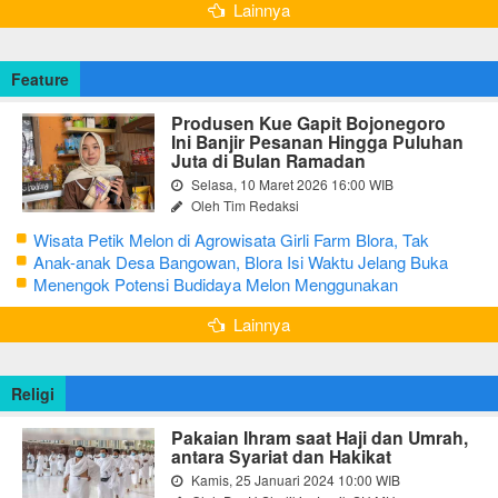
Lainnya
Feature
Produsen Kue Gapit Bojonegoro
Ini Banjir Pesanan Hingga Puluhan
Juta di Bulan Ramadan
Selasa, 10 Maret 2026 16:00 WIB
Oleh Tim Redaksi
Wisata Petik Melon di Agrowisata Girli Farm Blora, Tak
Sampai 5 Hari Sudah Ludes Terjual
Anak-anak Desa Bangowan, Blora Isi Waktu Jelang Buka
Puasa dengan Latihan Gamelan
Menengok Potensi Budidaya Melon Menggunakan
Greenhouse di Bojonegoro
Lainnya
Religi
Pakaian Ihram saat Haji dan Umrah,
antara Syariat dan Hakikat
Kamis, 25 Januari 2024 10:00 WIB