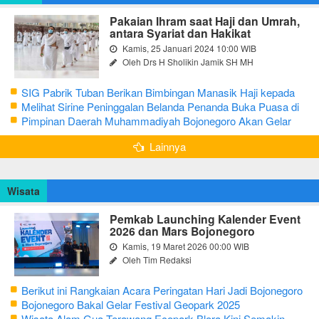
Pakaian Ihram saat Haji dan Umrah,
antara Syariat dan Hakikat
Kamis, 25 Januari 2024 10:00 WIB
Oleh Drs H Sholikin Jamik SH MH
SIG Pabrik Tuban Berikan Bimbingan Manasik Haji kepada
CJH Kabupaten Tuban
Melihat Sirine Peninggalan Belanda Penanda Buka Puasa di
Pendopo Bupati Blora
Pimpinan Daerah Muhammadiyah Bojonegoro Akan Gelar
Salat Iduladha 9 Juli 2022
Lainnya
Wisata
Pemkab Launching Kalender Event
2026 dan Mars Bojonegoro
Kamis, 19 Maret 2026 00:00 WIB
Oleh Tim Redaksi
Berikut ini Rangkaian Acara Peringatan Hari Jadi Bojonegoro
Ke-348 Tahun 2025
Bojonegoro Bakal Gelar Festival Geopark 2025
Wisata Alam Gua Terawang Ecopark Blora Kini Semakin