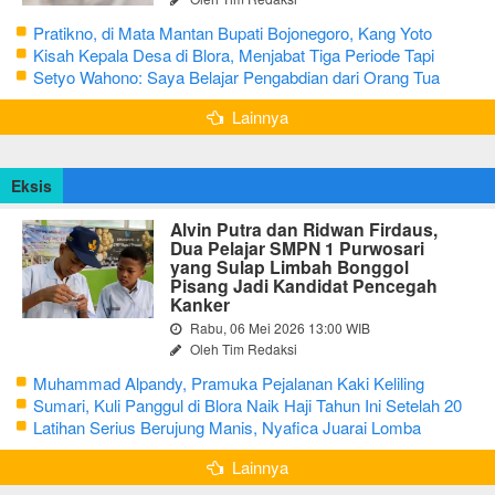
Pratikno, di Mata Mantan Bupati Bojonegoro, Kang Yoto
Kisah Kepala Desa di Blora, Menjabat Tiga Periode Tapi
Masih Hidup Sederhana
Setyo Wahono: Saya Belajar Pengabdian dari Orang Tua
Lainnya
Eksis
Alvin Putra dan Ridwan Firdaus,
Dua Pelajar SMPN 1 Purwosari
yang Sulap Limbah Bonggol
Pisang Jadi Kandidat Pencegah
Kanker
Rabu, 06 Mei 2026 13:00 WIB
Oleh Tim Redaksi
Muhammad Alpandy, Pramuka Pejalanan Kaki Keliling
Nusantara dengan Misi Literasi Budaya
Sumari, Kuli Panggul di Blora Naik Haji Tahun Ini Setelah 20
Tahun Sisihkan Uang Receh
Latihan Serius Berujung Manis, Nyafica Juarai Lomba
Bertutur tentang Nilai Hidup Orang Samin
Lainnya