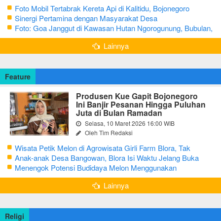
Foto Mobil Tertabrak Kereta Api di Kalitidu, Bojonegoro
Sinergi Pertamina dengan Masyarakat Desa
Foto: Goa Janggut di Kawasan Hutan Ngorogunung, Bubulan,
Bojonegoro
Lainnya
Feature
Produsen Kue Gapit Bojonegoro
Ini Banjir Pesanan Hingga Puluhan
Juta di Bulan Ramadan
Selasa, 10 Maret 2026 16:00 WIB
Oleh Tim Redaksi
Wisata Petik Melon di Agrowisata Girli Farm Blora, Tak
Sampai 5 Hari Sudah Ludes Terjual
Anak-anak Desa Bangowan, Blora Isi Waktu Jelang Buka
Puasa dengan Latihan Gamelan
Menengok Potensi Budidaya Melon Menggunakan
Greenhouse di Bojonegoro
Lainnya
Religi