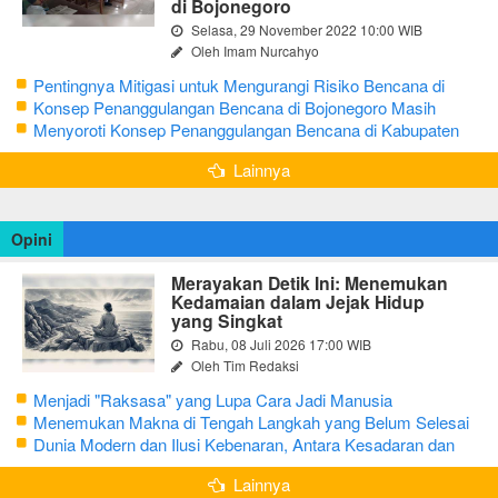
di Bojonegoro
Selasa, 29 November 2022 10:00 WIB
Oleh Imam Nurcahyo
Pentingnya Mitigasi untuk Mengurangi Risiko Bencana di
Bojonegoro
Konsep Penanggulangan Bencana di Bojonegoro Masih
Mengutamakan Tanggap Darurat
Menyoroti Konsep Penanggulangan Bencana di Kabupaten
Bojonegoro
Lainnya
Opini
Merayakan Detik Ini: Menemukan
Kedamaian dalam Jejak Hidup
yang Singkat
Rabu, 08 Juli 2026 17:00 WIB
Oleh Tim Redaksi
Menjadi "Raksasa" yang Lupa Cara Jadi Manusia
Menemukan Makna di Tengah Langkah yang Belum Selesai
Dunia Modern dan Ilusi Kebenaran, Antara Kesadaran dan
terjebak Tipu Daya
Lainnya