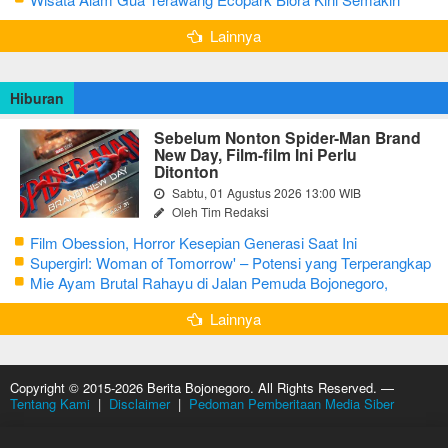
Menarik
Lainnya
Hiburan
Sebelum Nonton Spider-Man Brand
New Day, Film-film Ini Perlu
Ditonton
Sabtu, 01 Agustus 2026 13:00 WIB
Oleh Tim Redaksi
Film Obession, Horror Kesepian Generasi Saat Ini
Supergirl: Woman of Tomorrow' – Potensi yang Terperangkap
dalam Narasi Generik
Mie Ayam Brutal Rahayu di Jalan Pemuda Bojonegoro,
Kuliner dengan Banyak Pilihan Menu
Lainnya
Copyright © 2015-2026 Berita Bojonegoro. All Rights Reserved. —
Tentang Kami
|
Disclaimer
|
Pedoman Pemberitaan Media Siber