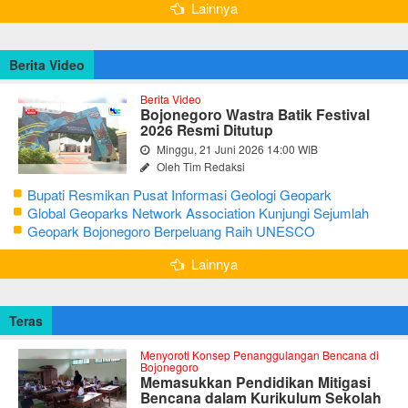
Lainnya
Berita Video
Berita Video
Bojonegoro Wastra Batik Festival
2026 Resmi Ditutup
Minggu, 21 Juni 2026 14:00 WIB
Oleh Tim Redaksi
Bupati Resmikan Pusat Informasi Geologi Geopark
Bojonegoro
Global Geoparks Network Association Kunjungi Sejumlah
Geosite di Bojonegoro
Geopark Bojonegoro Berpeluang Raih UNESCO
Global Geopark
Lainnya
Teras
Menyoroti Konsep Penanggulangan Bencana di
Bojonegoro
Memasukkan Pendidikan Mitigasi
Bencana dalam Kurikulum Sekolah