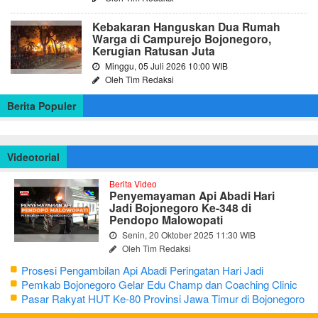
Kebakaran Hanguskan Dua Rumah
Warga di Campurejo Bojonegoro,
Kerugian Ratusan Juta
Minggu, 05 Juli 2026 10:00 WIB
Oleh Tim Redaksi
Berita Populer
Videotorial
Berita Video
Penyemayaman Api Abadi Hari
Jadi Bojonegoro Ke-348 di
Pendopo Malowopati
Senin, 20 Oktober 2025 11:30 WIB
Oleh Tim Redaksi
Prosesi Pengambilan Api Abadi Peringatan Hari Jadi
Bojonegoro Ke-348
Pemkab Bojonegoro Gelar Edu Champ dan Coaching Clinic
Seni Reog dan Jaranan
Pasar Rakyat HUT Ke-80 Provinsi Jawa Timur di Bojonegoro