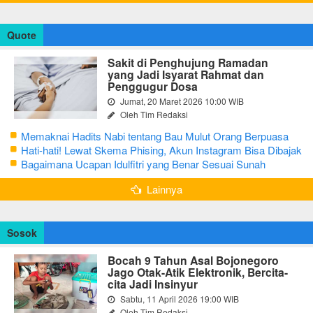
Quote
Sakit di Penghujung Ramadan
yang Jadi Isyarat Rahmat dan
Penggugur Dosa
Jumat, 20 Maret 2026 10:00 WIB
Oleh Tim Redaksi
Memaknai Hadits Nabi tentang Bau Mulut Orang Berpuasa
Secara Bijak Agar Tidak Menggangu
Hati-hati! Lewat Skema Phising, Akun Instagram Bisa Dibajak
Kurang dari 3 Menit
Bagaimana Ucapan Idulfitri yang Benar Sesuai Sunah
Rasulullah
Lainnya
Sosok
Bocah 9 Tahun Asal Bojonegoro
Jago Otak-Atik Elektronik, Bercita-
cita Jadi Insinyur
Sabtu, 11 April 2026 19:00 WIB
Oleh Tim Redaksi