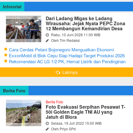
Infotorial
Dari Ladang Migas ke Ladang
Wirausaha: Jejak Nyata PEPC Zona
12 Membangun Kemandirian Desa
Rabu, 10 Juni 2026 11:00 WIB
Oleh Tim Redaksi
Cara Cerdas Petani Bojonegoro Menguatkan Ekonomi
Keluarga
ExxonMobil di Blok Cepu Siap Hadapi Target Produksi 2026
Rekomendasi AC LG 1/2 PK, Hemat Listrik dan Pendinginan
Maksimal
Lainnya
Berita Foto
Berita Foto
Foto Evakuasi Serpihan Pesawat T-
50i Golden Eagle TNI AU yang
Jatuh di Blora
Selasa, 19 Juli 2022 15:00 WIB
Oleh Priyo SPd