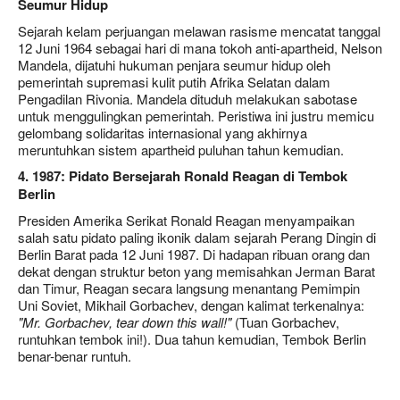
Seumur Hidup
Sejarah kelam perjuangan melawan rasisme mencatat tanggal
12 Juni 1964 sebagai hari di mana tokoh anti-apartheid, Nelson
Mandela, dijatuhi hukuman penjara seumur hidup oleh
pemerintah supremasi kulit putih Afrika Selatan dalam
Pengadilan Rivonia. Mandela dituduh melakukan sabotase
untuk menggulingkan pemerintah. Peristiwa ini justru memicu
gelombang solidaritas internasional yang akhirnya
meruntuhkan sistem apartheid puluhan tahun kemudian.
4. 1987: Pidato Bersejarah Ronald Reagan di Tembok
Berlin
Presiden Amerika Serikat Ronald Reagan menyampaikan
salah satu pidato paling ikonik dalam sejarah Perang Dingin di
Berlin Barat pada 12 Juni 1987. Di hadapan ribuan orang dan
dekat dengan struktur beton yang memisahkan Jerman Barat
dan Timur, Reagan secara langsung menantang Pemimpin
Uni Soviet, Mikhail Gorbachev, dengan kalimat terkenalnya:
"Mr. Gorbachev, tear down this wall!"
(Tuan Gorbachev,
runtuhkan tembok ini!). Dua tahun kemudian, Tembok Berlin
benar-benar runtuh.