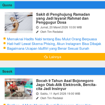
Quote
Sakit di Penghujung Ramadan
yang Jadi Isyarat Rahmat dan
Penggugur Dosa
Jumat, 20 Maret 2026 10:00 WIB
Oleh Tim Redaksi
Memaknai Hadits Nabi tentang Bau Mulut Orang Berpuasa
Secara Bijak Agar Tidak Menggangu
Hati-hati! Lewat Skema Phising, Akun Instagram Bisa Dibajak
Kurang dari 3 Menit
Bagaimana Ucapan Idulfitri yang Benar Sesuai Sunah
Rasulullah
Lainnya
Sosok
Bocah 9 Tahun Asal Bojonegoro
Jago Otak-Atik Elektronik, Bercita-
cita Jadi Insinyur
Sabtu, 11 April 2026 19:00 WIB
Oleh Tim Redaksi