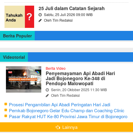
25 Juli dalam Catatan Sejarah
Sabtu, 25 Juli 2026 09:00 WIB
Oleh Tim Redaksi
Berita Populer
Videotorial
Berita Video
Penyemayaman Api Abadi Hari
Jadi Bojonegoro Ke-348 di
Pendopo Malowopati
Senin, 20 Oktober 2025 11:30 WIB
Oleh Tim Redaksi
Prosesi Pengambilan Api Abadi Peringatan Hari Jadi
Bojonegoro Ke-348
Pemkab Bojonegoro Gelar Edu Champ dan Coaching Clinic
Seni Reog dan Jaranan
Pasar Rakyat HUT Ke-80 Provinsi Jawa Timur di Bojonegoro
Lainnya