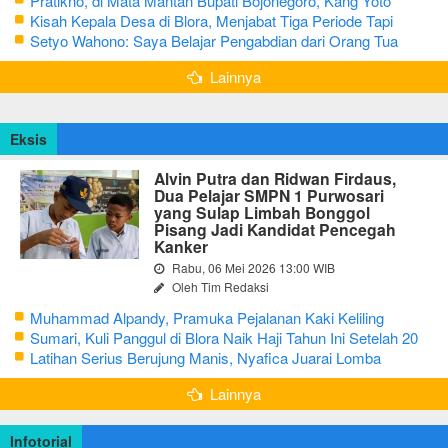
Pratikno, di Mata Mantan Bupati Bojonegoro, Kang Yoto
Kisah Kepala Desa di Blora, Menjabat Tiga Periode Tapi
Masih Hidup Sederhana
Setyo Wahono: Saya Belajar Pengabdian dari Orang Tua
Lainnya
Eksis
Alvin Putra dan Ridwan Firdaus,
Dua Pelajar SMPN 1 Purwosari
yang Sulap Limbah Bonggol
Pisang Jadi Kandidat Pencegah
Kanker
Rabu, 06 Mei 2026 13:00 WIB
Oleh Tim Redaksi
Muhammad Alpandy, Pramuka Pejalanan Kaki Keliling
Nusantara dengan Misi Literasi Budaya
Sumari, Kuli Panggul di Blora Naik Haji Tahun Ini Setelah 20
Tahun Sisihkan Uang Receh
Latihan Serius Berujung Manis, Nyafica Juarai Lomba
Bertutur tentang Nilai Hidup Orang Samin
Lainnya
Infotorial