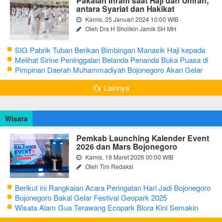
Pakaian Ihram saat Haji dan Umrah,
antara Syariat dan Hakikat
Kamis, 25 Januari 2024 10:00 WIB
Oleh Drs H Sholikin Jamik SH MH
SIG Pabrik Tuban Berikan Bimbingan Manasik Haji kepada
CJH Kabupaten Tuban
Melihat Sirine Peninggalan Belanda Penanda Buka Puasa di
Pendopo Bupati Blora
Pimpinan Daerah Muhammadiyah Bojonegoro Akan Gelar
Salat Iduladha 9 Juli 2022
Lainnya
Wisata
Pemkab Launching Kalender Event
2026 dan Mars Bojonegoro
Kamis, 19 Maret 2026 00:00 WIB
Oleh Tim Redaksi
Berikut ini Rangkaian Acara Peringatan Hari Jadi Bojonegoro
Ke-348 Tahun 2025
Bojonegoro Bakal Gelar Festival Geopark 2025
Wisata Alam Gua Terawang Ecopark Blora Kini Semakin
Menarik