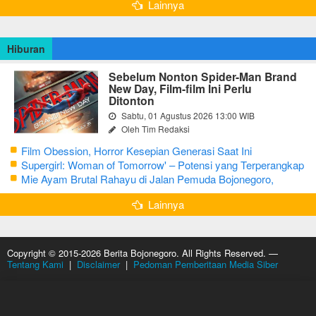
Lainnya
Hiburan
Sebelum Nonton Spider-Man Brand
New Day, Film-film Ini Perlu
Ditonton
Sabtu, 01 Agustus 2026 13:00 WIB
Oleh Tim Redaksi
Film Obession, Horror Kesepian Generasi Saat Ini
Supergirl: Woman of Tomorrow' – Potensi yang Terperangkap
dalam Narasi Generik
Mie Ayam Brutal Rahayu di Jalan Pemuda Bojonegoro,
Kuliner dengan Banyak Pilihan Menu
Lainnya
Copyright © 2015-2026 Berita Bojonegoro. All Rights Reserved. —
Tentang Kami
|
Disclaimer
|
Pedoman Pemberitaan Media Siber