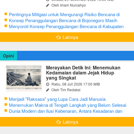
Oleh Imam Nurcahyo
Pentingnya Mitigasi untuk Mengurangi Risiko Bencana di
Bojonegoro
Konsep Penanggulangan Bencana di Bojonegoro Masih
Mengutamakan Tanggap Darurat
Menyoroti Konsep Penanggulangan Bencana di Kabupaten
Bojonegoro
Lainnya
Opini
Merayakan Detik Ini: Menemukan
Kedamaian dalam Jejak Hidup
yang Singkat
Rabu, 08 Juli 2026 17:00 WIB
Oleh Tim Redaksi
Menjadi "Raksasa" yang Lupa Cara Jadi Manusia
Menemukan Makna di Tengah Langkah yang Belum Selesai
Dunia Modern dan Ilusi Kebenaran, Antara Kesadaran dan
terjebak Tipu Daya
Lainnya