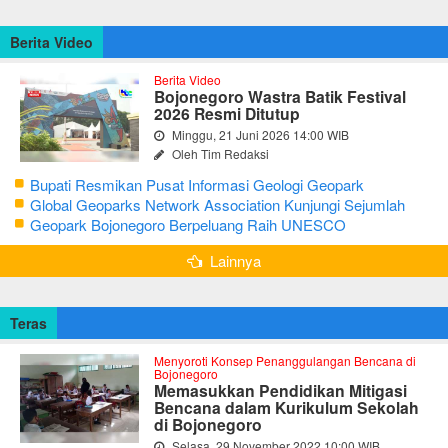
Berita Video
Berita Video
Bojonegoro Wastra Batik Festival
2026 Resmi Ditutup
Minggu, 21 Juni 2026 14:00 WIB
Oleh Tim Redaksi
Bupati Resmikan Pusat Informasi Geologi Geopark
Bojonegoro
Global Geoparks Network Association Kunjungi Sejumlah
Geosite di Bojonegoro
Geopark Bojonegoro Berpeluang Raih UNESCO
Global Geopark
Lainnya
Teras
Menyoroti Konsep Penanggulangan Bencana di
Bojonegoro
Memasukkan Pendidikan Mitigasi
Bencana dalam Kurikulum Sekolah
di Bojonegoro
Selasa, 29 November 2022 10:00 WIB