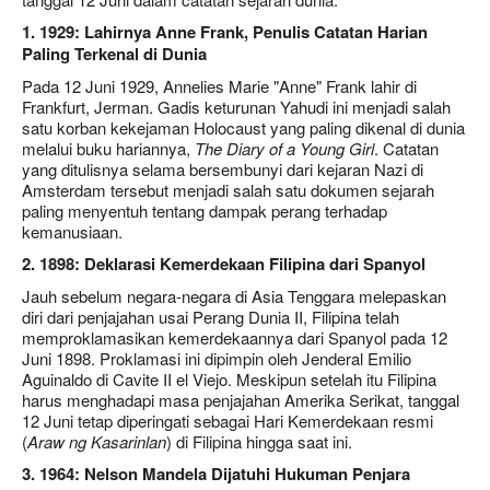
1. 1929: Lahirnya Anne Frank, Penulis Catatan Harian
Paling Terkenal di Dunia
Pada 12 Juni 1929, Annelies Marie "Anne" Frank lahir di
Frankfurt, Jerman. Gadis keturunan Yahudi ini menjadi salah
satu korban kekejaman Holocaust yang paling dikenal di dunia
melalui buku hariannya,
The Diary of a Young Girl
. Catatan
yang ditulisnya selama bersembunyi dari kejaran Nazi di
Amsterdam tersebut menjadi salah satu dokumen sejarah
paling menyentuh tentang dampak perang terhadap
kemanusiaan.
2. 1898: Deklarasi Kemerdekaan Filipina dari Spanyol
Jauh sebelum negara-negara di Asia Tenggara melepaskan
diri dari penjajahan usai Perang Dunia II, Filipina telah
memproklamasikan kemerdekaannya dari Spanyol pada 12
Juni 1898. Proklamasi ini dipimpin oleh Jenderal Emilio
Aguinaldo di Cavite II el Viejo. Meskipun setelah itu Filipina
harus menghadapi masa penjajahan Amerika Serikat, tanggal
12 Juni tetap diperingati sebagai Hari Kemerdekaan resmi
(
Araw ng Kasarinlan
) di Filipina hingga saat ini.
3. 1964: Nelson Mandela Dijatuhi Hukuman Penjara