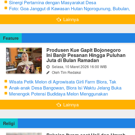
Sinergi Pertamina dengan Masyarakat Desa
Foto: Goa Janggut di Kawasan Hutan Ngorogunung, Bubulan,
Bojonegoro
Lainnya
Feature
Produsen Kue Gapit Bojonegoro
Ini Banjir Pesanan Hingga Puluhan
Juta di Bulan Ramadan
Selasa, 10 Maret 2026 16:00 WIB
Oleh Tim Redaksi
Wisata Petik Melon di Agrowisata Girli Farm Blora, Tak
Sampai 5 Hari Sudah Ludes Terjual
Anak-anak Desa Bangowan, Blora Isi Waktu Jelang Buka
Puasa dengan Latihan Gamelan
Menengok Potensi Budidaya Melon Menggunakan
Greenhouse di Bojonegoro
Lainnya
Religi