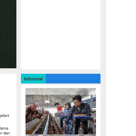
Infotorial
jalani
elama
in dan