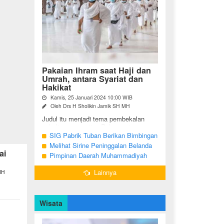
Pakaian Ihram saat Haji dan
Umrah, antara Syariat dan
Hakikat
Kamis, 25 Januari 2024 10:00 WIB
Oleh Drs H Sholikin Jamik SH MH
Judul itu menjadi tema pembekalan
sekaligus pengajian Rabu pagi
(24/01/2024) di Masjid Nabawi al
SIG Pabrik Tuban Berikan Bimbingan
Munawaroh, Madinah, kepada jemaah
Manasik Haji kepada CJH Kabupaten
Melihat Sirine Peninggalan Belanda
umrah dari ...
ai
Tuban
Penanda Buka Puasa di Pendopo
Pimpinan Daerah Muhammadiyah
Bupati Blora
Bojonegoro Akan Gelar Salat
Lainnya
MH
Iduladha 9 Juli 2022
Wisata