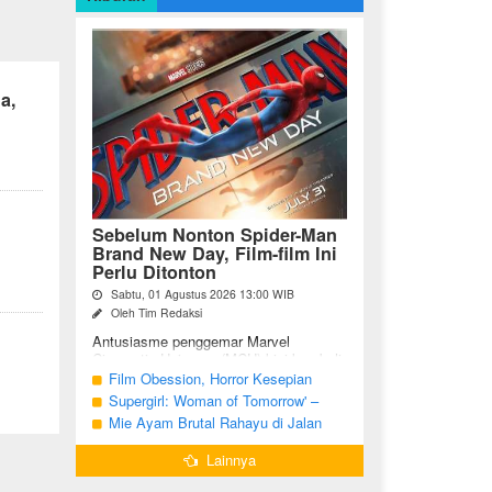
a,
1
Sebelum Nonton Spider-Man
Brand New Day, Film-film Ini
Perlu Ditonton
Sabtu, 01 Agustus 2026 13:00 WIB
Oleh Tim Redaksi
Antusiasme penggemar Marvel
Cinematic Universe (MCU) kini kembali
meningkat seiring tayangnya
Film Obession, Horror Kesepian
petualangan terbaru Spider-Man Brand
Generasi Saat Ini
Supergirl: Woman of Tomorrow' –
New Day. Bagi penggemar garis ...
Potensi yang Terperangkap dalam
Mie Ayam Brutal Rahayu di Jalan
Narasi Generik
Pemuda Bojonegoro, Kuliner dengan
Lainnya
Banyak Pilihan Menu