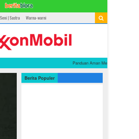
Seni | Sastra
Warna-warni
Panduan Aman Mengonsumsi Psyllium Husk 
Berita Populer