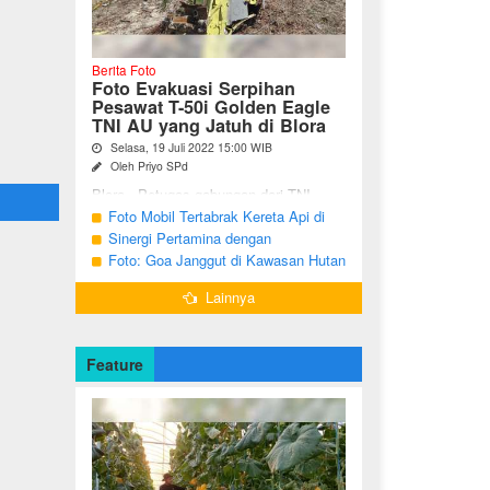
Berita Foto
Foto Evakuasi Serpihan
Pesawat T-50i Golden Eagle
TNI AU yang Jatuh di Blora
Selasa, 19 Juli 2022 15:00 WIB
Oleh Priyo SPd
Blora - Petugas gabungan dari TNI,
Polri, BPBD dan warga sekitar terus
Foto Mobil Tertabrak Kereta Api di
melakukan pencarian terhadap serpihan
Kalitidu, Bojonegoro
Sinergi Pertamina dengan
pesawat tempur T-50i Golden ...
Masyarakat Desa
Foto: Goa Janggut di Kawasan Hutan
Ngorogunung, Bubulan, Bojonegoro
Lainnya
Feature