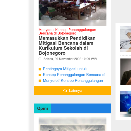
Menyoroti Konsep Penanggulangan
Bencana di Bojonegoro
Memasukkan Pendidikan
Mitigasi Bencana dalam
Kurikulum Sekolah di
Bojonegoro
Selasa, 29 November 2022 10:00 WIB
Oleh Imam Nurcahyo
Pentingnya Mitigasi untuk
"Berdasarkan Undang-undang Nomor 24
Mengurangi Risiko Bencana di
Konsep Penanggulangan Bencana di
Tahun 2007, tentang Penanggulangan
Bojonegoro
Bojonegoro Masih Mengutamakan
Menyoroti Konsep Penanggulangan
Bencana, Pemerintah dan Pemerintah
Daerah menjadi penanggung jawab
Tanggap Darurat
Bencana di Kabupaten Bojonegoro
dalam penyelenggaraan
Lainnya
penanggulangan bencana. ...
Opini