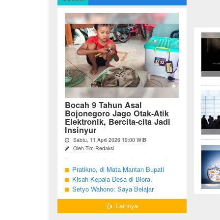
Bocah 9 Tahun Asal
Bojonegoro Jago Otak-Atik
Elektronik, Bercita-cita Jadi
Insinyur
Sabtu, 11 April 2026 19:00 WIB
Oleh Tim Redaksi
Bojonegoro - Berbeda dari anak-anak
seusianya, seorang bocah dari Desa
Pratikno, di Mata Mantan Bupati
Growok, Kecamatan Dander, Kabupaten
Bojonegoro, Kang Yoto
Kisah Kepala Desa di Blora,
Bojonegoro ini justru memiliki minat
Menjabat Tiga Periode Tapi Masih
Setyo Wahono: Saya Belajar
besar ...
Hidup Sederhana
Pengabdian dari Orang Tua
Lainnya