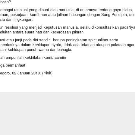
ungan?.
erbagai resolusi yang dibuat oleh manusia, di antaranya tentang gaya hidup,
ntaan, pekerjaan, komitmen atau jalinan hubungan dengan Sang Pencipta, s
ia dan lingkungan.
n resolusi yang menjadi keputusan manusia, selalu dikonsultasikan padaNya
ukan antara suara hati dan kecerdasan pikiran.
usi atau janji pada diri sendiri berupa peningkatan spiritualitas serta
mentasinya dalam kehidupan nyata, tidak ada tekanan ataupun paksaan agar
lani kehidupan penuh warna dan bahagia.
lah ampunilah kekhilafan kami, aamiin
ga bermanfaat
egoro, 02 Januari 2018. (*/kik)