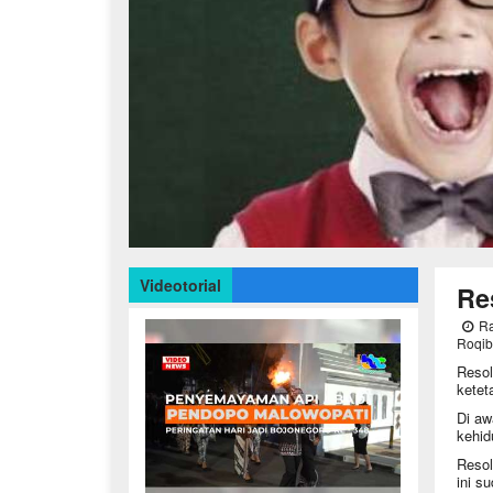
Videotorial
Re
Ra
Roqib
Resol
ketet
Di aw
kehid
Resol
ini s