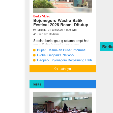
Berita Video
Bojonegoro Wastra Batik
Festival 2026 Resmi Ditutup
Minggu, 21 Juni 2026 14:00 WIB
Oleh Tim Redaksi
Setelah berlangsung selama empt hari
mulai Rabu (17/06/2026), ajang
Berita
Bojonegoro Wastra Batik Festival
Bupati Resmikan Pusat Informasi
(BWBF) 2026 resmi ditutup oleh Ketua
Geologi Geopark Bojonegoro
Global Geoparks Network
Dekranasda ...
Association Kunjungi Sejumlah
Geopark Bojonegoro Berpeluang Raih
Geosite di Bojonegoro
UNESCO Global Geopark
Lainnya
Teras