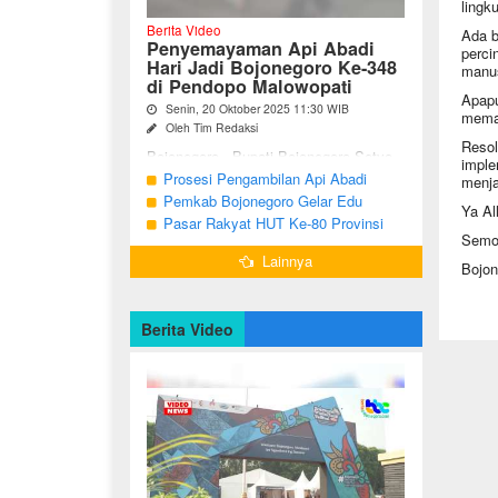
lingk
Berita Video
Ada b
Penyemayaman Api Abadi
perci
Hari Jadi Bojonegoro Ke-348
manus
di Pendopo Malowopati
Apapu
Senin, 20 Oktober 2025 11:30 WIB
memad
Oleh Tim Redaksi
Resol
Bojonegoro - Bupati Bojonegoro Setyo
imple
Wahono, didampingi Wakil Bupati Nurul
Prosesi Pengambilan Api Abadi
menja
Azizah dan Ketua DPRD Abdulloh
Peringatan Hari Jadi Bojonegoro Ke-
Pemkab Bojonegoro Gelar Edu
Umar, bersama jajaran Forkopimda
Ya Al
348
Champ dan Coaching Clinic Seni
Pasar Rakyat HUT Ke-80 Provinsi
Bojonegoro ...
Semo
Reog dan Jaranan
Jawa Timur di Bojonegoro
Lainnya
Bojon
Berita Video