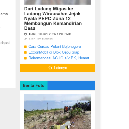
Dari Ladang Migas ke
Ladang Wirausaha: Jejak
esama
Nyata PEPC Zona 12
Membangun Kemandirian
,
Desa
Rabu, 10 Juni 2026 11:00 WIB
Oleh Tim Redaksi
 dapat
Cara Cerdas Petani Bojonegoro
Bojonegoro - Berakhirnya fase
pengembangan Proyek Gas Jambaran-
Menguatkan Ekonomi Keluarga
ExxonMobil di Blok Cepu Siap
Tiung Biru (JTB) pada 2021 menjadi
Hadapi Target Produksi 2026
Rekomendasi AC LG 1/2 PK, Hemat
titik balik bagi ratusan pemuda Desa
Listrik dan Pendinginan Maksimal
Bandungrejo, ...
Lainnya
Berita Foto