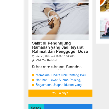
Sakit di Penghujung
Ramadan yang Jadi Isyarat
Rahmat dan Penggugur Dosa
Jumat, 20 Maret 2026 10:00 WIB
Oleh Tim Redaksi
Di fase akhir bulan suci Ramadhan,
tidak sedikit umat Muslim yang justru
diuji dengan kondisi kesehatan yang
Memaknai Hadits Nabi tentang Bau
menurun. Di tengah ...
Mulut Orang Berpuasa Secara Bijak
Hati-hati! Lewat Skema Phising,
Agar Tidak Menggangu
Akun Instagram Bisa Dibajak Kurang
Bagaimana Ucapan Idulfitri yang
dari 3 Menit
Benar Sesuai Sunah Rasulullah
Lainnya
Sosok