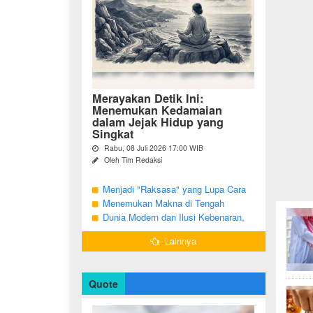
Merayakan Detik Ini:
Menemukan Kedamaian
dalam Jejak Hidup yang
Singkat
Rabu, 08 Juli 2026 17:00 WIB
Oleh Tim Redaksi
Pernahkah Anda terbangun di suatu
pagi, menatap cermin, dan menyadari
Menjadi "Raksasa" yang Lupa Cara
bahwa garis-garis halus di wajah bukan
Jadi Manusia
Menemukan Makna di Tengah
sekadar tanda penuaan, melainkan ...
Langkah yang Belum Selesai
Dunia Modern dan Ilusi Kebenaran,
Antara Kesadaran dan terjebak Tipu
Lainnya
Daya
Quote