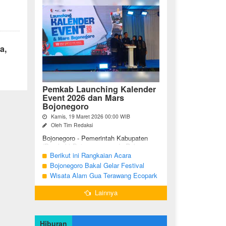
a,
Pemkab Launching Kalender
Event 2026 dan Mars
Bojonegoro
Kamis, 19 Maret 2026 00:00 WIB
Oleh Tim Redaksi
Bojonegoro - Pemerintah Kabupaten
(Pemkab) Bojonegoro, pada Rabu
malam (18/03/2026), bertempat di Jalan
Berikut ini Rangkaian Acara
Mas Tumapel Bojoonegoro,
Peringatan Hari Jadi Bojonegoro Ke-
Bojonegoro Bakal Gelar Festival
melaunching Kalender Event
348 Tahun 2025
Geopark 2025
Wisata Alam Gua Terawang Ecopark
Bojonegoro ...
Blora Kini Semakin Menarik
Lainnya
Hiburan