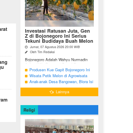
rat
Investasi Ratusan Juta, Gen
Z di Bojonegoro Ini Serius
Tekuni Budidaya Buah Melon
Jumat, 07 Agustus 2026 20:00 WIB
Oleh Tim Redaksi
Bojonegoro Adalah Wahyu Nurmadin
ang
Azhar (23), Generasi Z asal Desa
gu
Sumodikaran RT 004 RW 002,
Produsen Kue Gapit Bojonegoro Ini
Kecamatan Dander, Kabupaten
Banjir Pesanan Hingga Puluhan Juta
Wisata Petik Melon di Agrowisata
Bojonegoro, Jawa ...
di Bulan Ramadan
Girli Farm Blora, Tak Sampai 5 Hari
Anak-anak Desa Bangowan, Blora Isi
Sudah Ludes Terjual
Waktu Jelang Buka Puasa dengan
Lainnya
Latihan Gamelan
ram
Religi